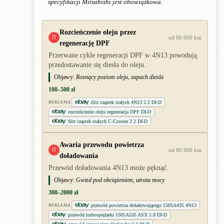
specyfikacji Mitsubishi jest obowiązkowa.
Rozcieńczenie oleju przez
!!
od 60 000 km
regenerację DPF
Przerwane cykle regeneracji DPF w 4N13 powodują
przedostawanie się diesla do oleju.
Objawy:
Rosnący poziom oleju, zapach diesla
100–500 zł
filtr cząstek stałych 4N13 2.2 DI-D
REKLAMA
rozcieńczenie oleju regeneracja DPF DI-D
filtr cząstek stałych C-Crosser 2.2 DI-D
Awaria przewodu powietrza
!!
od 80 000 km
doładowania
Przewód doładowania 4N13 może pęknąć.
Objawy:
Gwizd pod obciążeniem, utrata mocy
300–2000 zł
przewód powietrza doładowującego 1505A435 4N13
REKLAMA
przewód turbosprężarki 1505A535 ASX 1.8 DI-D