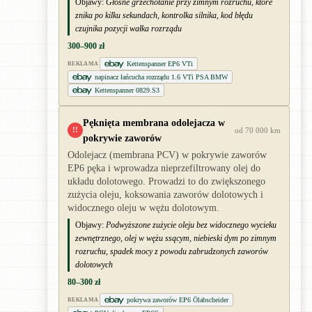
Objawy:
Głośne grzechotanie przy zimnym rozruchu, które
znika po kilku sekundach, kontrolka silnika, kod błędu
czujnika pozycji wałka rozrządu
300–900 zł
Kettenspanner EP6 VTi
REKLAMA
napinacz łańcucha rozrządu 1.6 VTi PSA BMW
Kettenspanner 0829.S3
Pęknięta membrana odolejacza w
!!
od 70 000 km
pokrywie zaworów
Odolejacz (membrana PCV) w pokrywie zaworów
EP6 pęka i wprowadza nieprzefiltrowany olej do
układu dolotowego. Prowadzi to do zwiększonego
zużycia oleju, koksowania zaworów dolotowych i
widocznego oleju w wężu dolotowym.
Objawy:
Podwyższone zużycie oleju bez widocznego wycieku
zewnętrznego, olej w wężu ssącym, niebieski dym po zimnym
rozruchu, spadek mocy z powodu zabrudzonych zaworów
dolotowych
80–300 zł
pokrywa zaworów EP6 Ölabscheider
REKLAMA