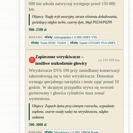
000 km szkoda zazwyczaj występuje przed 150 000
km.
Objawy:
Nagły tryb awaryjny, utrata ciśnienia doładowania,
gwiżdżący odgłos turbo, czarny dym, błąd P0234/P0299
900–2500 zł
turbosprężarka 1.6 HDi 109PS VTG
REKLAMA
Turbo DV6C 753420
Garrett GT1544V PSA 109PS
Zapieczone wtryskiwacze –
!!
od 140 000 km
możliwe uszkodzenie głowicy
Wtryskiwacze DV6-109 przy zaniedbanej konserwacji
zakorodowują się w tulei wtryskiwacza. Demontaż
wymaga specjalnego narzędzia i może zająć ponad 10
godzin. W skrajnym przypadku urywa się sworzeń
gwintowany i głowica cylindrów musi zostać
wymieniona.
Objawy:
Zapach dymu przy zimnym rozruchu, wypadanie
zapłonu, czarne osady sadzy na wtryskiwaczu, odgłos
stukania
500–3000 zł
Wtryskiwacz 1.6 HDi 109KM Bosch
REKLAMA