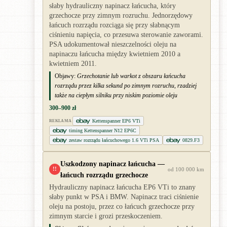
słaby hydrauliczny napinacz łańcucha, który
grzechocze przy zimnym rozruchu. Jednorzędowy
łańcuch rozrządu rozciąga się przy słabnącym
ciśnieniu napięcia, co przesuwa sterowanie zaworami.
PSA udokumentował nieszczelności oleju na
napinaczu łańcucha między kwietniem 2010 a
kwietniem 2011.
Objawy:
Grzechotanie lub warkot z obszaru łańcucha
rozrządu przez kilka sekund po zimnym rozruchu, rzadziej
także na ciepłym silniku przy niskim poziomie oleju
300–900 zł
Kettenspanner EP6 VTi
REKLAMA
timing Kettenspanner N12 EP6C
zestaw rozrządu łańcuchowego 1.6 VTi PSA
0829.F3
Uszkodzony napinacz łańcucha —
!!
od 100 000 km
łańcuch rozrządu grzechocze
Hydrauliczny napinacz łańcucha EP6 VTi to znany
słaby punkt w PSA i BMW. Napinacz traci ciśnienie
oleju na postoju, przez co łańcuch grzechocze przy
zimnym starcie i grozi przeskoczeniem.