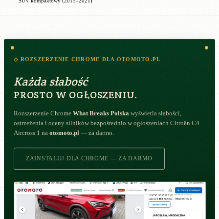
SUV kompaktowy (2015–2021)
◇ ROZSZERZENIE CHROME DLA OTOMOTO.PL
Każda słabość
PROSTO W OGŁOSZENIU.
Rozszerzenie Chrome
What Breaks Polska
wyświetla słabości,
ostrzeżenia i oceny silników bezpośrednio w ogłoszeniach Citroën C4
Aircross 1 na
otomoto.pl
— za darmo.
ZAINSTALUJ DLA CHROME — ZA DARMO