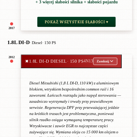
+ 3 więcej słabości silnika + słabości pojazdu
POKAŻ WSZYSTKIE SŁABOŚCI ▾
2017
1.8L DI-D
· Diesel
· 150 PS
2012
✖
1.8L DI-D DIESEL
· 150 PS
4N13
Zamknij
Diesel Mitsubishi (1,8 L DI-D, 110 kW) z aluminiowym
blokiem, wtryskiem bezpośrednim common rail i 16
zaworami. Łańcuch rozrządu jako napęd sterowania —
zasadniczo wytrzymały i trwały przy prawidłowym
serwisie. Regeneracja DPF przy przeważającej jeździe
na krótkich trasach jest problematyczna, ponieważ
silnik rzadko osiąga wymaganą temperaturę pracy.
Wtryskiwacze i zawór EGR to najczęstsze części
zużywające się. Wymiana oleju co 15 000 km olejem o