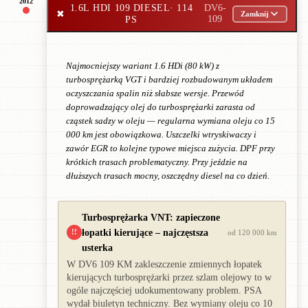
2012
1.6L HDI 109 DIESEL
· 114
DV6-
✖
Zamknij
PS
109
Najmocniejszy wariant 1.6 HDi (80 kW) z
turbosprężarką VGT i bardziej rozbudowanym układem
oczyszczania spalin niż słabsze wersje. Przewód
doprowadzający olej do turbosprężarki zarasta od
cząstek sadzy w oleju — regularna wymiana oleju co 15
000 km jest obowiązkowa. Uszczelki wtryskiwaczy i
zawór EGR to kolejne typowe miejsca zużycia. DPF przy
krótkich trasach problematyczny. Przy jeździe na
dłuższych trasach mocny, oszczędny diesel na co dzień.
Turbosprężarka VNT: zapieczone
łopatki kierujące – najczęstsza
!!
od 120 000 km
usterka
W DV6 109 KM zakleszczenie zmiennych łopatek
kierujących turbosprężarki przez szlam olejowy to w
ogóle najczęściej udokumentowany problem. PSA
wydał biuletyn techniczny. Bez wymiany oleju co 10