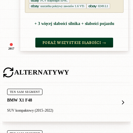
PCV diaphragm EP6C
uszczelka pokrywy zaworów 1.6 VTi
0249.L1
+ 3 więcej słabości silnika + słabości pojazdu
POKAŻ WSZYSTKIE SŁABOŚCI →
2017
ALTERNATYWY
TEN SAM SEGMENT
BMW X1 F48
SUV kompaktowy (2015–2022)