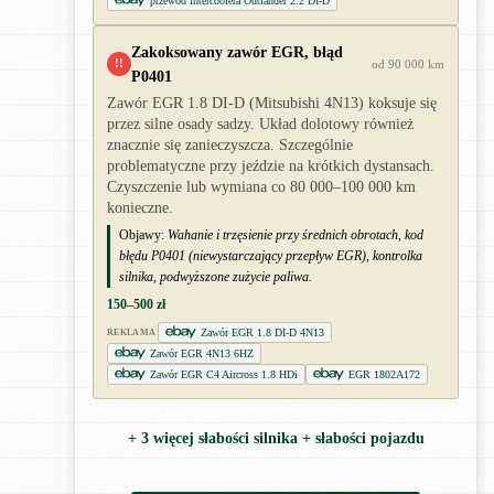
przewód intercoolera Outlander 2.2 DI-D
Zakoksowany zawór EGR, błąd
!!
od 90 000 km
P0401
Zawór EGR 1.8 DI-D (Mitsubishi 4N13) koksuje się
przez silne osady sadzy. Układ dolotowy również
znacznie się zanieczyszcza. Szczególnie
problematyczne przy jeździe na krótkich dystansach.
Czyszczenie lub wymiana co 80 000–100 000 km
konieczne.
Objawy:
Wahanie i trzęsienie przy średnich obrotach, kod
błędu P0401 (niewystarczający przepływ EGR), kontrolka
silnika, podwyższone zużycie paliwa.
150–500 zł
Zawór EGR 1.8 DI-D 4N13
REKLAMA
Zawór EGR 4N13 6HZ
Zawór EGR C4 Aircross 1.8 HDi
EGR 1802A172
+ 3 więcej słabości silnika + słabości pojazdu