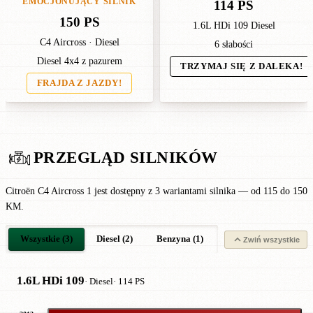
EMOCJONUJĄCY SILNIK
114 PS
150 PS
1.6L HDi 109 Diesel
C4 Aircross · Diesel
6 słabości
Diesel 4x4 z pazurem
TRZYMAJ SIĘ Z DALEKA!
FRAJDA Z JAZDY!
PRZEGLĄD SILNIKÓW
Citroën C4 Aircross 1 jest dostępny z 3 wariantami silnika — od 115 do 150
KM.
Wszystkie (3)
Diesel (2)
Benzyna (1)
Zwiń wszystkie
1.6L HDi 109
· Diesel
· 114 PS