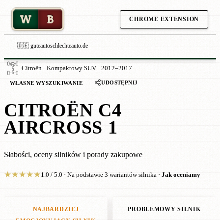
W
B
CHROME EXTENSION
🇩🇪 guteautoschlechteauto.de
Citroën · Kompaktowy SUV · 2012–2017
UDOSTĘPNIJ
WŁASNE WYSZUKIWANIE
CITROËN C4
AIRCROSS 1
Słabości, oceny silników i porady zakupowe
★
★
★
★
★
1.0 / 5.0 · Na podstawie 3 wariantów silnika ·
Jak oceniamy
NAJBARDZIEJ
PROBLEMOWY SILNIK