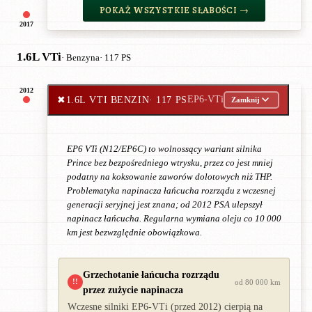
POKAŻ WSZYSTKIE SŁABOŚCI →
2017
1.6L VTi
· Benzyna
· 117 PS
2012
✖
1.6L VTI BENZIN
· 117 PS
EP6-VTi
Zamknij
EP6 VTi (N12/EP6C) to wolnossący wariant silnika
Prince bez bezpośredniego wtrysku, przez co jest mniej
podatny na koksowanie zaworów dolotowych niż THP.
Problematyka napinacza łańcucha rozrządu z wczesnej
generacji seryjnej jest znana; od 2012 PSA ulepszył
napinacz łańcucha. Regularna wymiana oleju co 10 000
km jest bezwzględnie obowiązkowa.
Grzechotanie łańcucha rozrządu
!!
od 80 000 km
przez zużycie napinacza
Wczesne silniki EP6-VTi (przed 2012) cierpią na