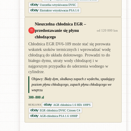
Uszczelka wtryskiwacza DV6C
Ekstraktor wtryskiwacza PSA 1.6
Nieszczelna chłodnica EGR –
przedostawanie się płynu
!!
od 120 000 km
chłodzącego
Chłodnica EGR DV6-109 może stać się porowata
wskutek szoków termicznych i wprowadzać wodę
chłodzącą do układu dolotowego. Prowadzi to do
białego dymu, utraty wody chłodzącej i w
najgorszym przypadku do uderzenia wodnego w
cylindrze.
Objawy:
Biały dym, słodkawy zapach z wydechu, spadający
poziom płynu chłodzącego, zapach płynu chłodzącego we
wnętrzu
300–800 zł
AGR chłodnica 1.6 HDi 109PS
REKLAMA
EGR chłodnica DV6C Citroen C4
AGR-chłodnica PSA 1.6 109HP