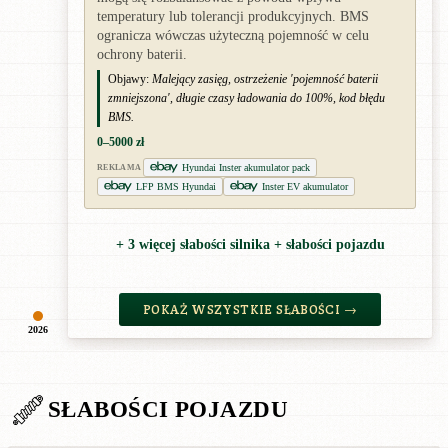
temperatury lub tolerancji produkcyjnych. BMS
ogranicza wówczas użyteczną pojemność w celu
ochrony baterii.
Objawy:
Malejący zasięg, ostrzeżenie 'pojemność baterii
zmniejszona', długie czasy ładowania do 100%, kod błędu
BMS.
0–5000 zł
Hyundai Inster akumulator pack
REKLAMA
LFP BMS Hyundai
Inster EV akumulator
+ 3 więcej słabości silnika + słabości pojazdu
POKAŻ WSZYSTKIE SŁABOŚCI →
2026
SŁABOŚCI POJAZDU