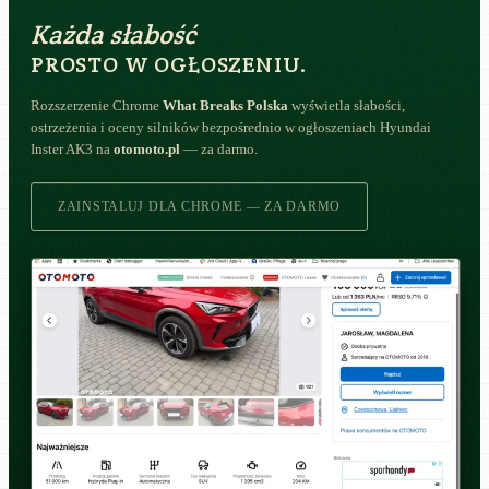
Każda słabość
PROSTO W OGŁOSZENIU.
Rozszerzenie Chrome
What Breaks Polska
wyświetla słabości,
ostrzeżenia i oceny silników bezpośrednio w ogłoszeniach Hyundai
Inster AK3 na
otomoto.pl
— za darmo.
ZAINSTALUJ DLA CHROME — ZA DARMO