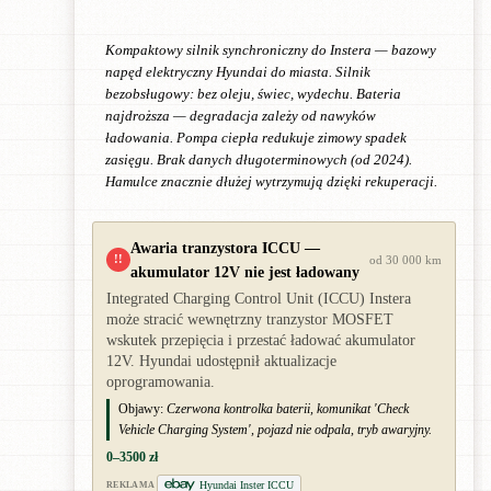
Kompaktowy silnik synchroniczny do Instera — bazowy
napęd elektryczny Hyundai do miasta. Silnik
bezobsługowy: bez oleju, świec, wydechu. Bateria
najdroższa — degradacja zależy od nawyków
ładowania. Pompa ciepła redukuje zimowy spadek
zasięgu. Brak danych długoterminowych (od 2024).
Hamulce znacznie dłużej wytrzymują dzięki rekuperacji.
Awaria tranzystora ICCU —
!!
od 30 000 km
akumulator 12V nie jest ładowany
Integrated Charging Control Unit (ICCU) Instera
może stracić wewnętrzny tranzystor MOSFET
wskutek przepięcia i przestać ładować akumulator
12V. Hyundai udostępnił aktualizacje
oprogramowania.
Objawy:
Czerwona kontrolka baterii, komunikat 'Check
Vehicle Charging System', pojazd nie odpala, tryb awaryjny.
0–3500 zł
Hyundai Inster ICCU
REKLAMA