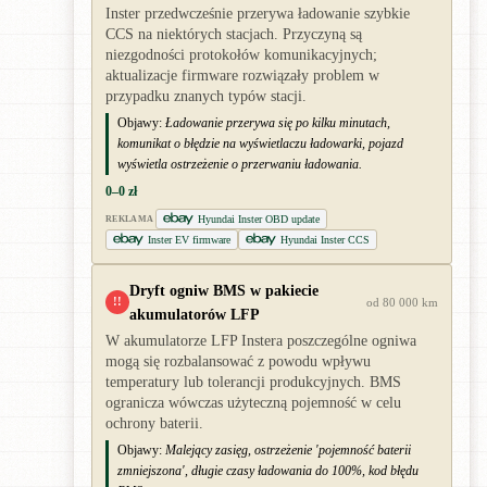
Inster przedwcześnie przerywa ładowanie szybkie
CCS na niektórych stacjach. Przyczyną są
niezgodności protokołów komunikacyjnych;
aktualizacje firmware rozwiązały problem w
przypadku znanych typów stacji.
Objawy:
Ładowanie przerywa się po kilku minutach,
komunikat o błędzie na wyświetlaczu ładowarki, pojazd
wyświetla ostrzeżenie o przerwaniu ładowania.
0–0 zł
Hyundai Inster OBD update
REKLAMA
Inster EV firmware
Hyundai Inster CCS
Dryft ogniw BMS w pakiecie
!!
od 80 000 km
akumulatorów LFP
W akumulatorze LFP Instera poszczególne ogniwa
mogą się rozbalansować z powodu wpływu
temperatury lub tolerancji produkcyjnych. BMS
ogranicza wówczas użyteczną pojemność w celu
ochrony baterii.
Objawy:
Malejący zasięg, ostrzeżenie 'pojemność baterii
zmniejszona', długie czasy ładowania do 100%, kod błędu