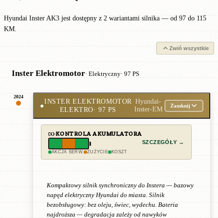
Hyundai Inster AK3 jest dostępny z 2 wariantami silnika — od 97 do 115
KM.
Zwiń wszystkie
Inster Elektromotor
· Elektryczny
· 97 PS
2024
INSTER ELEKTROMOTOR
Hyundai-
●
Zamknij
ELEKTRO
· 97 PS
Inster-EM
KONTROLA AKUMULATORA
SZCZEGÓŁY →
AKCJA SERW.
ZUŻYCIE
KOSZT
Kompaktowy silnik synchroniczny do Instera — bazowy
napęd elektryczny Hyundai do miasta. Silnik
bezobsługowy: bez oleju, świec, wydechu. Bateria
najdroższa — degradacja zależy od nawyków