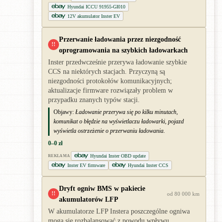
Hyundai ICCU 91955-GI010
12V akumulator Inster EV
Przerwanie ładowania przez niezgodność
!!
oprogramowania na szybkich ładowarkach
Inster przedwcześnie przerywa ładowanie szybkie
CCS na niektórych stacjach. Przyczyną są
niezgodności protokołów komunikacyjnych;
aktualizacje firmware rozwiązały problem w
przypadku znanych typów stacji.
Objawy:
Ładowanie przerywa się po kilku minutach,
komunikat o błędzie na wyświetlaczu ładowarki, pojazd
wyświetla ostrzeżenie o przerwaniu ładowania.
0–0 zł
Hyundai Inster OBD update
REKLAMA
Inster EV firmware
Hyundai Inster CCS
Dryft ogniw BMS w pakiecie
!!
od 80 000 km
akumulatorów LFP
W akumulatorze LFP Instera poszczególne ogniwa
mogą się rozbalansować z powodu wpływu