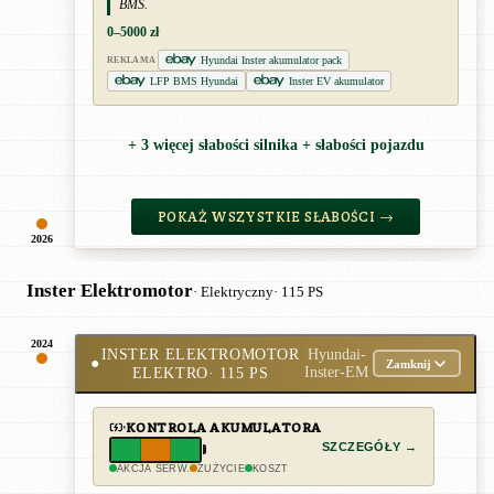
BMS.
0–5000 zł
Hyundai Inster akumulator pack
REKLAMA
LFP BMS Hyundai
Inster EV akumulator
+ 3 więcej słabości silnika + słabości pojazdu
POKAŻ WSZYSTKIE SŁABOŚCI →
2026
Inster Elektromotor
· Elektryczny
· 115 PS
2024
INSTER ELEKTROMOTOR
Hyundai-
●
Zamknij
ELEKTRO
· 115 PS
Inster-EM
KONTROLA AKUMULATORA
SZCZEGÓŁY →
AKCJA SERW.
ZUŻYCIE
KOSZT