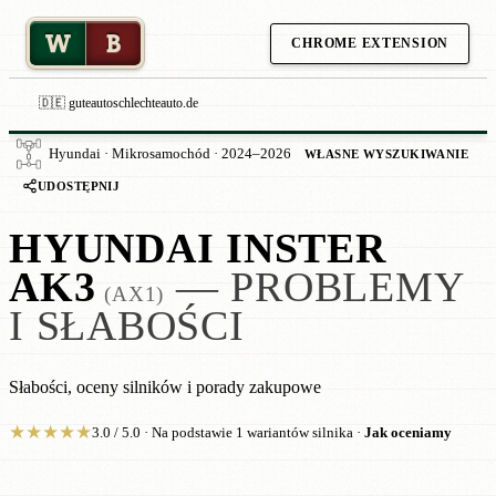
W
B
CHROME EXTENSION
🇩🇪 guteautoschlechteauto.de
Hyundai · Mikrosamochód · 2024–2026
WŁASNE WYSZUKIWANIE
UDOSTĘPNIJ
HYUNDAI INSTER
AK3
— PROBLEMY
(AX1)
I SŁABOŚCI
Słabości, oceny silników i porady zakupowe
★
★
★
★
★
3.0 / 5.0 · Na podstawie 1 wariantów silnika ·
Jak oceniamy