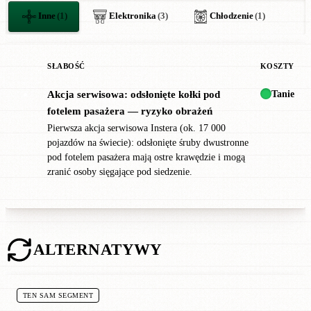
Inne
(1)
Elektronika
(3)
Chłodzenie
(1)
SŁABOŚĆ
KOSZTY
Tanie
Akcja serwisowa: odsłonięte kołki pod
●
fotelem pasażera — ryzyko obrażeń
Pierwsza akcja serwisowa Instera (ok. 17 000
pojazdów na świecie): odsłonięte śruby dwustronne
pod fotelem pasażera mają ostre krawędzie i mogą
zranić osoby sięgające pod siedzenie.
ALTERNATYWY
TEN SAM SEGMENT