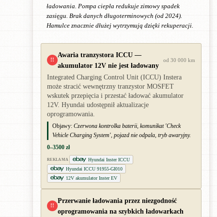
ładowania. Pompa ciepła redukuje zimowy spadek
zasięgu. Brak danych długoterminowych (od 2024).
Hamulce znacznie dłużej wytrzymują dzięki rekuperacji.
Awaria tranzystora ICCU —
!!
od 30 000 km
akumulator 12V nie jest ładowany
Integrated Charging Control Unit (ICCU) Instera
może stracić wewnętrzny tranzystor MOSFET
wskutek przepięcia i przestać ładować akumulator
12V. Hyundai udostępnił aktualizacje
oprogramowania.
Objawy:
Czerwona kontrolka baterii, komunikat 'Check
Vehicle Charging System', pojazd nie odpala, tryb awaryjny.
0–3500 zł
Hyundai Inster ICCU
REKLAMA
Hyundai ICCU 91955-GI010
12V akumulator Inster EV
Przerwanie ładowania przez niezgodność
!!
oprogramowania na szybkich ładowarkach