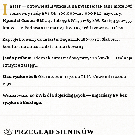
I
nster — odpowiedź Hyundaia na pytanie: jak tani może być
sensowny mały EV? Ok. 100.000–127.000 PLN używany.
Hyundai-Inster-EM
z 42 lub 49 kWh, 71–85 kW. Zasięg 320–355
km WLTP. Ładowanie: max 85 kW DC, trójfazowe AC 11 kW.
Zaprojektowany do miasta. Bagażnik 280–351 L. Słabości:
komfort na autostradzie umiarkowany.
Jazda próbna:
Odcinek autostradowy przy 120 km/h — izolacja
i zużycie zasięgu.
Stan rynku 2026:
Ok. 100.000–127.000 PLN. Nowe od 112.000
PLN.
Wskazówka:
49 kWh dla dojeżdżających — najtańszy EV bez
ryzyka chińskiego.
PRZEGLĄD SILNIKÓW