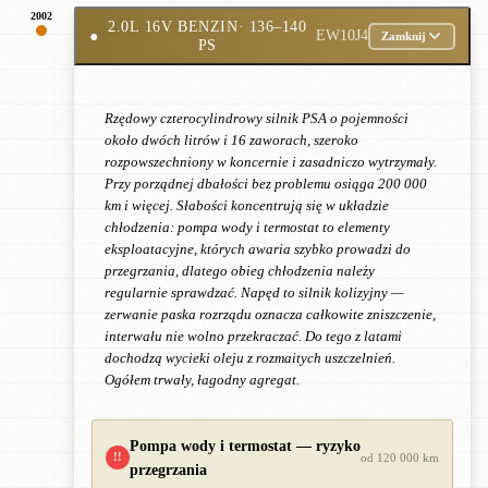
2002
2.0L 16V BENZIN
· 136–140
●
EW10J4
Zamknij
PS
Rzędowy czterocylindrowy silnik PSA o pojemności
około dwóch litrów i 16 zaworach, szeroko
rozpowszechniony w koncernie i zasadniczo wytrzymały.
Przy porządnej dbałości bez problemu osiąga 200 000
km i więcej. Słabości koncentrują się w układzie
chłodzenia: pompa wody i termostat to elementy
eksploatacyjne, których awaria szybko prowadzi do
przegrzania, dlatego obieg chłodzenia należy
regularnie sprawdzać. Napęd to silnik kolizyjny —
zerwanie paska rozrządu oznacza całkowite zniszczenie,
interwału nie wolno przekraczać. Do tego z latami
dochodzą wycieki oleju z rozmaitych uszczelnień.
Ogółem trwały, łagodny agregat.
Pompa wody i termostat — ryzyko
!!
od 120 000 km
przegrzania