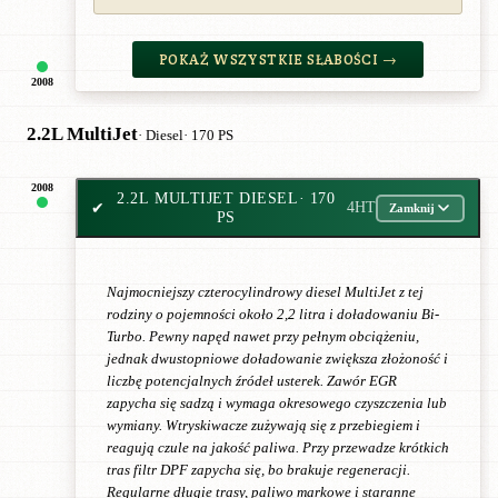
POKAŻ WSZYSTKIE SŁABOŚCI →
2008
2.2L MultiJet
· Diesel
· 170 PS
2008
2.2L MULTIJET DIESEL
· 170
✔
4HT
Zamknij
PS
Najmocniejszy czterocylindrowy diesel MultiJet z tej
rodziny o pojemności około 2,2 litra i doładowaniu Bi-
Turbo. Pewny napęd nawet przy pełnym obciążeniu,
jednak dwustopniowe doładowanie zwiększa złożoność i
liczbę potencjalnych źródeł usterek. Zawór EGR
zapycha się sadzą i wymaga okresowego czyszczenia lub
wymiany. Wtryskiwacze zużywają się z przebiegiem i
reagują czule na jakość paliwa. Przy przewadze krótkich
tras filtr DPF zapycha się, bo brakuje regeneracji.
Regularne długie trasy, paliwo markowe i staranne