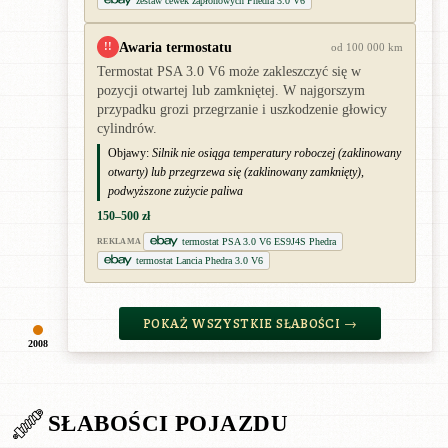
zestaw cewek zapłonowych Phedra 3.0 V6
Awaria termostatu
!!
od 100 000 km
Termostat PSA 3.0 V6 może zakleszczyć się w
pozycji otwartej lub zamkniętej. W najgorszym
przypadku grozi przegrzanie i uszkodzenie głowicy
cylindrów.
Objawy:
Silnik nie osiąga temperatury roboczej (zaklinowany
otwarty) lub przegrzewa się (zaklinowany zamknięty),
podwyższone zużycie paliwa
150–500 zł
termostat PSA 3.0 V6 ES9J4S Phedra
REKLAMA
termostat Lancia Phedra 3.0 V6
POKAŻ WSZYSTKIE SŁABOŚCI →
2008
SŁABOŚCI POJAZDU