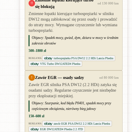
Zmienne łopatki kierujące turbo
!!
od 130 000 km
się blokują
Zmienne łopatki kierujące turbosprężarki w silniku
DW12 mogą zablokować się przez osady i prowadzić
do utraty mocy. Wymagane czyszczenie lub wymiana
turbosprężarki.
Objawy:
Spadek mocy, gwizd, dym, dziura w mocy w średnim
zakresie obrotów
500–1800 zł
turbosprężarka PSA DW12 2.2 HDi Lancia Phedra
REKLAMA
VTG Turbo DW12ATED4 Phedra
Zawór EGR — osady sadzy
!
od 80 000 km
Zawór EGR silnika PSA DW12 (2.2 HDi) zatyka się
osadami sadzy. Regularne czyszczenie jest niezbędne
przy eksploatacji miejskiej.
Objawy:
Szarpanie, kod błędu P0401, spadek mocy przy
częściowym obciążeniu, nierówny bieg jałowy
150–600 zł
zawór EGR PSA DW12 2.2 HDi Lancia Phedra
REKLAMA
EGR DW12ATED4 Phedra 2.2 JTD