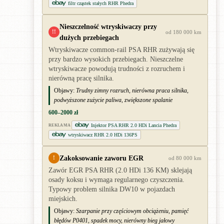
filtr cząstek stałych RHR Phedra
Nieszczelność wtryskiwaczy przy
!!
od 180 000 km
dużych przebiegach
Wtryskiwacze common-rail PSA RHR zużywają się
przy bardzo wysokich przebiegach. Nieszczelne
wtryskiwacze powodują trudności z rozruchem i
nierówną pracę silnika.
Objawy:
Trudny zimny rozruch, nierówna praca silnika,
podwyższone zużycie paliwa, zwiększone spalanie
600–2000 zł
Injektor PSA RHR 2.0 HDi Lancia Phedra
REKLAMA
wtryskiwacz RHR 2.0 HDi 136PS
Zakoksowanie zaworu EGR
!
od 80 000 km
Zawór EGR PSA RHR (2.0 HDi 136 KM) sklejają
osady koksu i wymaga regularnego czyszczenia.
Typowy problem silnika DW10 w pojazdach
miejskich.
Objawy:
Szarpanie przy częściowym obciążeniu, pamięć
błędów P0401, spadek mocy, nierówny bieg jałowy