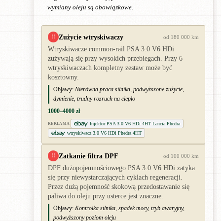
wymiany oleju są obowiązkowe.
Zużycie wtryskiwaczy
!!
od 180 000 km
Wtryskiwacze common-rail PSA 3.0 V6 HDi
zużywają się przy wysokich przebiegach. Przy 6
wtryskiwaczach kompletny zestaw może być
kosztowny.
Objawy:
Nierówna praca silnika, podwyższone zużycie,
dymienie, trudny rozruch na ciepło
1000–4000 zł
Injektor PSA 3.0 V6 HDi 4HT Lancia Phedra
REKLAMA
wtryskiwacz 3.0 V6 HDi Phedra 4HT
Zatkanie filtra DPF
!!
od 100 000 km
DPF dużopojemnościowego PSA 3.0 V6 HDi zatyka
się przy niewystarczających cyklach regeneracji.
Przez dużą pojemność skokową przedostawanie się
paliwa do oleju przy usterce jest znaczne.
Objawy:
Kontrolka silnika, spadek mocy, tryb awaryjny,
podwyższony poziom oleju