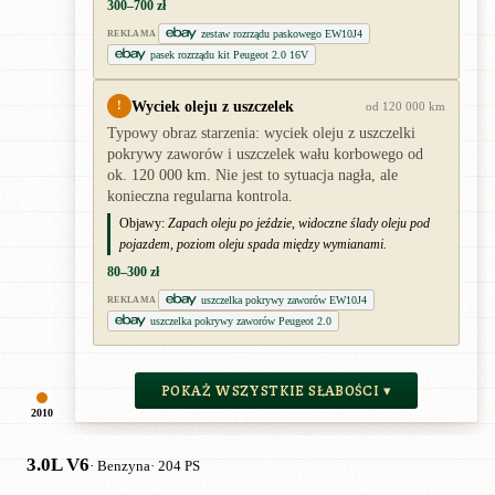
300–700 zł
zestaw rozrządu paskowego EW10J4
REKLAMA
pasek rozrządu kit Peugeot 2.0 16V
Wyciek oleju z uszczelek
!
od 120 000 km
Typowy obraz starzenia: wyciek oleju z uszczelki
pokrywy zaworów i uszczelek wału korbowego od
ok. 120 000 km. Nie jest to sytuacja nagła, ale
konieczna regularna kontrola.
Objawy:
Zapach oleju po jeździe, widoczne ślady oleju pod
pojazdem, poziom oleju spada między wymianami.
80–300 zł
uszczelka pokrywy zaworów EW10J4
REKLAMA
uszczelka pokrywy zaworów Peugeot 2.0
POKAŻ WSZYSTKIE SŁABOŚCI ▾
2010
3.0L V6
· Benzyna
· 204 PS