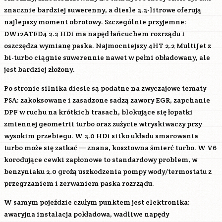
znacznie bardziej suwerenny, a diesle 2.2-litrowe oferują
najlepszy moment obrotowy. Szczególnie przyjemne:
DW12ATED4
2.2 HDi ma napęd łańcuchem rozrządu i
oszczędza wymianę paska. Najmocniejszy
4HT
2.2 MultiJet z
bi-turbo ciągnie suwerennie nawet w pełni obładowany, ale
jest bardziej złożony.
Po stronie silnika diesle są podatne na zwyczajowe tematy
PSA: zakoksowane i zasadzone sadzą zawory EGR, zapchanie
DPF w ruchu na krótkich trasach, blokujące się łopatki
zmiennej geometrii turbo oraz zużycie wtryskiwaczy przy
wysokim przebiegu. W 2.0 HDi sitko układu smarowania
turbo może się zatkać — znana, kosztowna śmierć turbo. W V6
korodujące cewki zapłonowe to standardowy problem, w
benzyniaku 2.0 grożą uszkodzenia pompy wody/termostatu z
przegrzaniem i zerwaniem paska rozrządu.
W samym pojeździe czułym punktem jest elektronika:
awaryjna instalacja pokładowa, wadliwe napędy