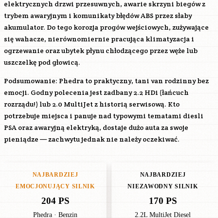
elektrycznych drzwi przesuwnych, awarie skrzyni biegów z
trybem awaryjnym i komunikaty błędów ABS przez słaby
akumulator. Do tego korozja progów wejściowych, zużywające
się wahacze, nierównomiernie pracująca klimatyzacja i
ogrzewanie oraz ubytek płynu chłodzącego przez węże lub
uszczelkę pod głowicą.
Podsumowanie: Phedra to praktyczny, tani van rodzinny bez
emocji. Godny polecenia jest zadbany 2.2 HDi (łańcuch
rozrządu!) lub 2.0 MultiJet z historią serwisową. Kto
potrzebuje miejsca i panuje nad typowymi tematami diesli
PSA oraz awaryjną elektryką, dostaje dużo auta za swoje
pieniądze — zachwytu jednak nie należy oczekiwać.
NAJBARDZIEJ
NAJBARDZIEJ
EMOCJONUJĄCY SILNIK
NIEZAWODNY SILNIK
204 PS
170 PS
Phedra · Benzin
2.2L MultiJet Diesel