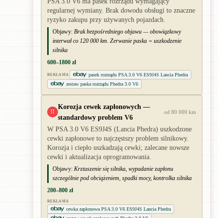
PSA 3.0 V6 ma pasek rozrządu wymagający
regularnej wymiany. Brak dowodu obsługi to znaczne
ryzyko zakupu przy używanych pojazdach.
Objawy:
Brak bezpośredniego objawu — obowiązkowy
interwał co 120 000 km. Zerwanie paska = uszkodzenie
silnika
600–1800 zł
pasek rozrządu PSA 3.0 V6 ES9J4S Lancia Phedra
REKLAMA
zestaw paska rozrządu Phedra 3.0 V6
Korozja cewek zapłonowych —
!!
od 80 000 km
standardowy problem V6
W PSA 3.0 V6 ES9J4S (Lancia Phedra) uszkodzone
cewki zapłonowe to najczęstszy problem silnikowy.
Korozja i ciepło uszkadzają cewki; zalecane nowsze
cewki i aktualizacja oprogramowania.
Objawy:
Krztuszenie się silnika, wypadanie zapłonu
szczególnie pod obciążeniem, spadki mocy, kontrolka silnika
200–800 zł
REKLAMA
cewka zapłonowa PSA 3.0 V6 ES9J4S Lancia Phedra