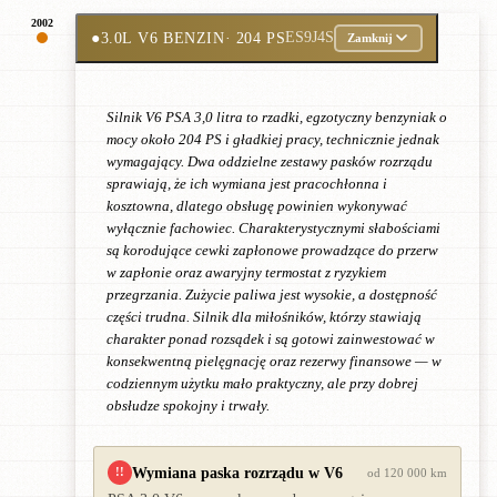
2002
●
3.0L V6 BENZIN
· 204 PS
ES9J4S
Zamknij
Silnik V6 PSA 3,0 litra to rzadki, egzotyczny benzyniak o
mocy około 204 PS i gładkiej pracy, technicznie jednak
wymagający. Dwa oddzielne zestawy pasków rozrządu
sprawiają, że ich wymiana jest pracochłonna i
kosztowna, dlatego obsługę powinien wykonywać
wyłącznie fachowiec. Charakterystycznymi słabościami
są korodujące cewki zapłonowe prowadzące do przerw
w zapłonie oraz awaryjny termostat z ryzykiem
przegrzania. Zużycie paliwa jest wysokie, a dostępność
części trudna. Silnik dla miłośników, którzy stawiają
charakter ponad rozsądek i są gotowi zainwestować w
konsekwentną pielęgnację oraz rezerwy finansowe — w
codziennym użytku mało praktyczny, ale przy dobrej
obsłudze spokojny i trwały.
Wymiana paska rozrządu w V6
!!
od 120 000 km