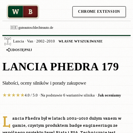
W
B
CHROME EXTENSION
🇩🇪 guteautoschlechteauto.de
Lancia · Van · 2002–2010
WŁASNE WYSZUKIWANIE
UDOSTĘPNIJ
LANCIA PHEDRA 179
Słabości, oceny silników i porady zakupowe
★
★
★
★
★
4.0 / 5.0 · Na podstawie 6 wariantów silnika ·
Jak oceniamy
L
ancia Phedra był w latach 2002–2010 dużym vanem w
gamie, czystym produktem badge engineeringu ze
wspólnego projektu Sevel Fiata i PSA. Technicznie jest