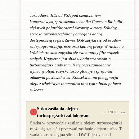
Turbodiesel HDi od PSA pod oznaczeniem
koncernowym, sprawdzona technika Common Rail, dla
cięższych pojazdów raczej skromny w mocy. Solidny,
szeroko rozpowszechniony agregat z dobrą
dostępnością części. Zawór EGR zatyka się od osadów
sadzy, ograniczając moc oraz kulturę pracy. W ruchu na
krótkich trasach zapycha się ewentualny filtr cząstek
stałych. Krytyczne jest sitko układu smarowania
turbosprężarki: gdy zamuli się przez zaniedbane
wymiany oleju, łożysko turbo głoduje i sprężarka
odmawia posłuszeństwa. Konsekwentna pielęgnacja
oleju z właściwym interwałem to w tym silniku połowa
sukcesu.
Sitko zasilania olejem
!!
od 120 000 km
turbosprężarki zablokowane
Siatka w przewodzie zasilania olejem turbosprężarki
może się zatkać i przerwać zasilanie olejem turbo. Ta
wada konstrukcyjna silnika DW10 jest znana i