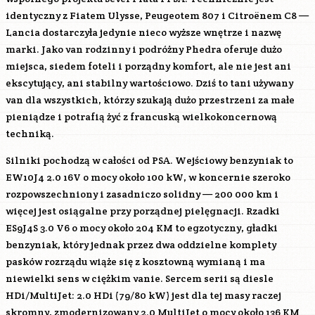
identyczny z Fiatem Ulysse, Peugeotem 807 i Citroënem C8 —
Lancia dostarczyła jedynie nieco wyższe wnętrze i nazwę
marki. Jako van rodzinny i podróżny Phedra oferuje dużo
miejsca, siedem foteli i porządny komfort, ale nie jest ani
ekscytujący, ani stabilny wartościowo. Dziś to tani używany
van dla wszystkich, którzy szukają dużo przestrzeni za małe
pieniądze i potrafią żyć z francuską wielkokoncernową
techniką.
Silniki pochodzą w całości od PSA. Wejściowy benzyniak to
EW10J4
2.0 16V o mocy około 100 kW, w koncernie szeroko
rozpowszechniony i zasadniczo solidny — 200 000 km i
więcej jest osiągalne przy porządnej pielęgnacji. Rzadki
ES9J4S
3.0 V6 o mocy około 204 KM to egzotyczny, gładki
benzyniak, który jednak przez dwa oddzielne komplety
pasków rozrządu wiąże się z kosztowną wymianą i ma
niewielki sens w ciężkim vanie. Sercem serii są diesle
HDi/MultiJet: 2.0 HDi (79/80 kW) jest dla tej masy raczej
skromny, zmodernizowany 2.0 MultiJet o mocy około 136 KM