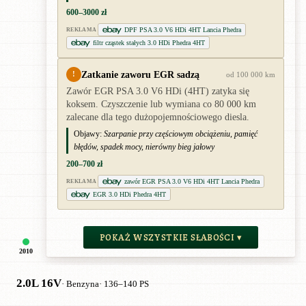
600–3000 zł
DPF PSA 3.0 V6 HDi 4HT Lancia Phedra
REKLAMA
filtr cząstek stałych 3.0 HDi Phedra 4HT
Zatkanie zaworu EGR sadzą
!
od 100 000 km
Zawór EGR PSA 3.0 V6 HDi (4HT) zatyka się
koksem. Czyszczenie lub wymiana co 80 000 km
zalecane dla tego dużopojemnościowego diesla.
Objawy:
Szarpanie przy częściowym obciążeniu, pamięć
błędów, spadek mocy, nierówny bieg jałowy
200–700 zł
zawór EGR PSA 3.0 V6 HDi 4HT Lancia Phedra
REKLAMA
EGR 3.0 HDi Phedra 4HT
POKAŻ WSZYSTKIE SŁABOŚCI ▾
2010
2.0L 16V
· Benzyna
· 136–140 PS