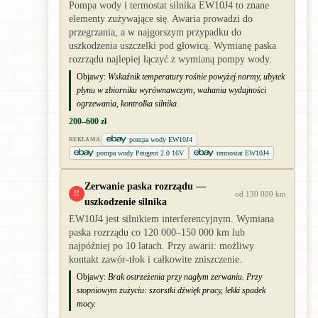
Pompa wody i termostat silnika EW10J4 to znane
elementy zużywające się. Awaria prowadzi do
przegrzania, a w najgorszym przypadku do
uszkodzenia uszczelki pod głowicą. Wymianę paska
rozrządu najlepiej łączyć z wymianą pompy wody.
Objawy:
Wskaźnik temperatury rośnie powyżej normy, ubytek
płynu w zbiorniku wyrównawczym, wahania wydajności
ogrzewania, kontrolka silnika.
200–600 zł
pompa wody EW10J4
REKLAMA
pompa wody Peugeot 2.0 16V
termostat EW10J4
Zerwanie paska rozrządu —
!!
od 130 000 km
uszkodzenie silnika
EW10J4 jest silnikiem interferencyjnym. Wymiana
paska rozrządu co 120 000–150 000 km lub
najpóźniej po 10 latach. Przy awarii: możliwy
kontakt zawór-tłok i całkowite zniszczenie.
Objawy:
Brak ostrzeżenia przy nagłym zerwaniu. Przy
stopniowym zużyciu: szorstki dźwięk pracy, lekki spadek
mocy.