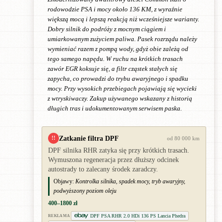
rodowodzie PSA i mocy około 136 KM, z wyraźnie
większą mocą i lepszą reakcją niż wcześniejsze warianty.
Dobry silnik do podróży z mocnym ciągiem i
umiarkowanym zużyciem paliwa. Pasek rozrządu należy
wymieniać razem z pompą wody, gdyż obie zależą od
tego samego napędu. W ruchu na krótkich trasach
zawór EGR koksuje się, a filtr cząstek stałych się
zapycha, co prowadzi do trybu awaryjnego i spadku
mocy. Przy wysokich przebiegach pojawiają się wycieki
z wtryskiwaczy. Zakup używanego wskazany z historią
długich tras i udokumentowanym serwisem paska.
Zatkanie filtra DPF
!!
od 80 000 km
DPF silnika RHR zatyka się przy krótkich trasach.
Wymuszona regeneracja przez dłuższy odcinek
autostrady to zalecany środek zaradczy.
Objawy:
Kontrolka silnika, spadek mocy, tryb awaryjny,
podwyższony poziom oleju
400–1800 zł
DPF PSA RHR 2.0 HDi 136 PS Lancia Phedra
REKLAMA