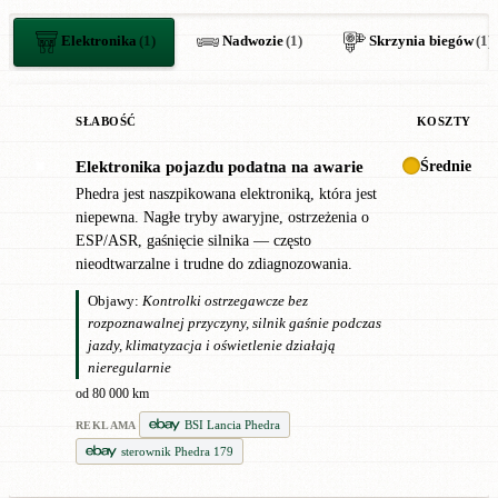
Elektronika
(1)
Nadwozie
(1)
Skrzynia biegów
(1)
SŁABOŚĆ
KOSZTY
Średnie
Elektronika pojazdu podatna na awarie
✖
Phedra jest naszpikowana elektroniką, która jest
niepewna. Nagłe tryby awaryjne, ostrzeżenia o
ESP/ASR, gaśnięcie silnika — często
nieodtwarzalne i trudne do zdiagnozowania.
Objawy:
Kontrolki ostrzegawcze bez
rozpoznawalnej przyczyny, silnik gaśnie podczas
jazdy, klimatyzacja i oświetlenie działają
nieregularnie
od 80 000 km
BSI Lancia Phedra
REKLAMA
sterownik Phedra 179