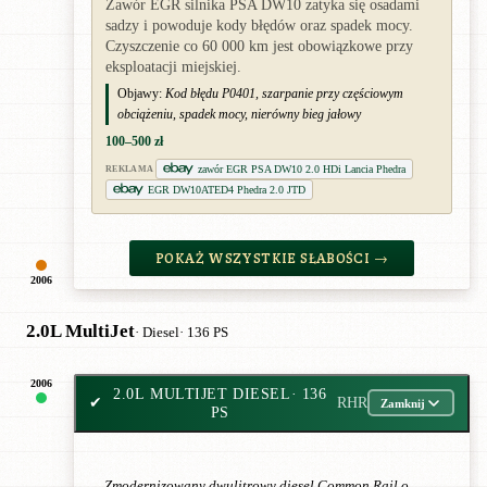
Zawór EGR silnika PSA DW10 zatyka się osadami
sadzy i powoduje kody błędów oraz spadek mocy.
Czyszczenie co 60 000 km jest obowiązkowe przy
eksploatacji miejskiej.
Objawy:
Kod błędu P0401, szarpanie przy częściowym
obciążeniu, spadek mocy, nierówny bieg jałowy
100–500 zł
zawór EGR PSA DW10 2.0 HDi Lancia Phedra
REKLAMA
EGR DW10ATED4 Phedra 2.0 JTD
POKAŻ WSZYSTKIE SŁABOŚCI →
2006
2.0L MultiJet
· Diesel
· 136 PS
2006
2.0L MULTIJET DIESEL
· 136
✔
RHR
Zamknij
PS
Zmodernizowany dwulitrowy diesel Common Rail o