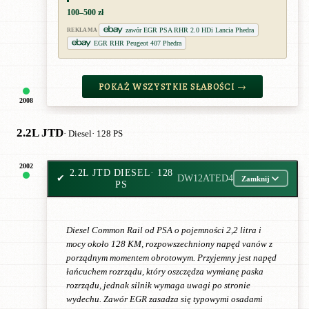
100–500 zł
zawór EGR PSA RHR 2.0 HDi Lancia Phedra
REKLAMA
EGR RHR Peugeot 407 Phedra
POKAŻ WSZYSTKIE SŁABOŚCI →
2008
2.2L JTD
· Diesel
· 128 PS
2002
2.2L JTD DIESEL
· 128
✔
DW12ATED4
Zamknij
PS
Diesel Common Rail od PSA o pojemności 2,2 litra i
mocy około 128 KM, rozpowszechniony napęd vanów z
porządnym momentem obrotowym. Przyjemny jest napęd
łańcuchem rozrządu, który oszczędza wymianę paska
rozrządu, jednak silnik wymaga uwagi po stronie
wydechu. Zawór EGR zasadza się typowymi osadami