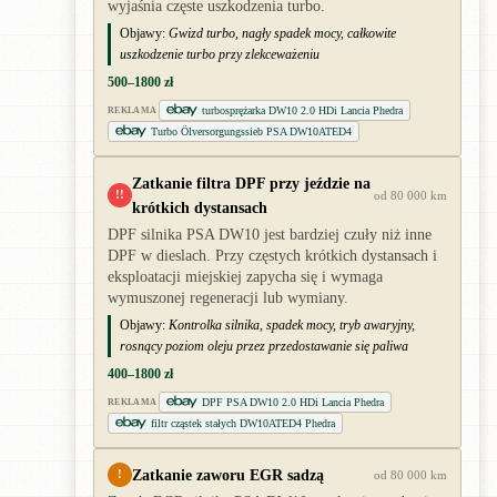
wyjaśnia częste uszkodzenia turbo.
Objawy:
Gwizd turbo, nagły spadek mocy, całkowite
uszkodzenie turbo przy zlekceważeniu
500–1800 zł
turbosprężarka DW10 2.0 HDi Lancia Phedra
REKLAMA
Turbo Ölversorgungssieb PSA DW10ATED4
Zatkanie filtra DPF przy jeździe na
!!
od 80 000 km
krótkich dystansach
DPF silnika PSA DW10 jest bardziej czuły niż inne
DPF w dieslach. Przy częstych krótkich dystansach i
eksploatacji miejskiej zapycha się i wymaga
wymuszonej regeneracji lub wymiany.
Objawy:
Kontrolka silnika, spadek mocy, tryb awaryjny,
rosnący poziom oleju przez przedostawanie się paliwa
400–1800 zł
DPF PSA DW10 2.0 HDi Lancia Phedra
REKLAMA
filtr cząstek stałych DW10ATED4 Phedra
Zatkanie zaworu EGR sadzą
!
od 80 000 km