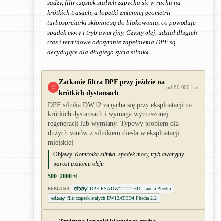
sadzy, filtr cząstek stałych zapycha się w ruchu na
krótkich trasach, a łopatki zmiennej geometrii
turbosprężarki skłonne są do blokowania, co powoduje
spadek mocy i tryb awaryjny. Czysty olej, udział długich
tras i terminowe odczytanie zapełnienia DPF są
decydujące dla długiego życia silnika.
Zatkanie filtra DPF przy jeździe na
!!
od 80 000 km
krótkich dystansach
DPF silnika DW12 zapycha się przy eksploatacji na
krótkich dystansach i wymaga wymuszonej
regeneracji lub wymiany. Typowy problem dla
dużych vanów z silnikiem diesla w eksploatacji
miejskiej.
Objawy:
Kontrolka silnika, spadek mocy, tryb awaryjny,
wzrost poziomu oleju
500–2000 zł
DPF PSA DW12 2.2 HDi Lancia Phedra
REKLAMA
filtr cząstek stałych DW12ATED4 Phedra 2.2