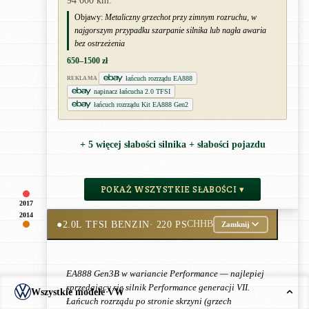
94 000 km.
Objawy:
Metaliczny grzechot przy zimnym rozruchu, w
najgorszym przypadku szarpanie silnika lub nagła awaria
bez ostrzeżenia
650–1500 zł
łańcuch rozrządu EA888
REKLAMA
napinacz łańcucha 2.0 TFSI
łańcuch rozrządu Kit EA888 Gen2
+ 5 więcej słabości silnika + słabości pojazdu
POKAŻ WSZYSTKIE SŁABOŚCI ▾
2017
2014
●
2.0L TFSI BENZIN
· 220 PS
CHHB
Zamknij
EA888 Gen3B w wariancie Performance — najlepiej
sprzedający się silnik Performance generacji VII.
Wszystkie modele VW
Łańcuch rozrządu po stronie skrzyni (grzech