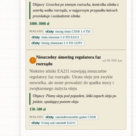
Objawy:
Grzechot po zimnym rozruchu, kontrolka silnika z
usterką wałka rozrządu, w najgorszym przypadku łańcuch
przeskakuje i uszkodzenie silnika
1000–3000 zł
timing chain CXSB 1.4 TSI
REKLAMA
chain tensioner 1.4 TSI EA111
timing chainnsatz 1.4 TSI 122PS
Nieszczelny simering regulatora faz
!
od 90 000 km
rozrządu
Niektóre silniki EA211 rozwijają nieszczelne
regulatory faz rozrządu. Utrata oleju jest zwykle
niewielka, ale może prowadzić do spadku mocy i
zwiększonego zużycia oleju.
Objawy:
Plamy oleju pod pojazdem, lekki zapach oleju po
jeździe, spadający poziom oleju.
150–500 zł
camshaftnversteller gasket CXSB
REKLAMA
O-ring seal camshaft EA211