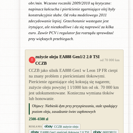
obr./min. Wczesne roczniki 2009/2010 są krytyczne:
napinacz łańcucha i pierścienie zgarniające olej były
konstrukcyjnie słabe. Od roku modelowego 2011
zdecydowanie lepiej. Grzechotanie wastegate jest
irytujące, ale nieszkodliwe i da się naprawić za kilka
euro. Zawór PCV i regulator faz rozrządu sprawdzać
przy większych przebiegach.
zużycie oleju EA888 Gen1/2 2.0 TSI
!!
od 70 000 km
CCZB
CCZB jako silnik EA888 Gen1 w Leon 1P FR cierpi
na znany problem z pierścieniami tłokowymi.
Pierścienie zgarniające olej koksują się nagarem;
zużycie oleju powyżej 1 l/1000 km od ok. 70 000 km
jest udokumentowane. Konieczna wymiana tłoków
lub honowanie.
Objawy:
Niebieski dym przy przyspieszaniu, stale spadający
poziom oleju, zasadzanie świec zapłonowych
2500–6500 zł
CCZB zużycie oleju
REKLAMA
EA888 Gen1 pierścień tłokowye 2.0 TSI
06H198151