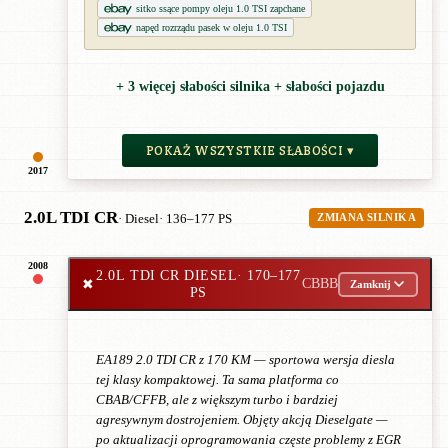
sitko ssące pompy oleju 1.0 TSI zapchane
napęd rozrządu pasek w oleju 1.0 TSI
+ 3 więcej słabości silnika + słabości pojazdu
POKAŻ WSZYSTKIE SŁABOŚCI ▾
2017
2.0L TDI CR
· Diesel
· 136–177 PS
ZMIANA SILNIKA
2008
2.0L TDI CR DIESEL
· 170–177
✖
CBBB
Zamknij
PS
EA189 2.0 TDI CR z 170 KM — sportowa wersja diesla
tej klasy kompaktowej. Ta sama platforma co
CBAB/CFFB, ale z większym turbo i bardziej
agresywnym dostrojeniem. Objęty akcją Dieselgate —
po aktualizacji oprogramowania częste problemy z EGR