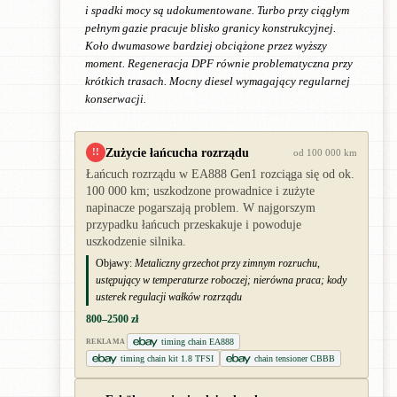
i spadki mocy są udokumentowane. Turbo przy ciągłym
pełnym gazie pracuje blisko granicy konstrukcyjnej.
Koło dwumasowe bardziej obciążone przez wyższy
moment. Regeneracja DPF równie problematyczna przy
krótkich trasach. Mocny diesel wymagający regularnej
konserwacji.
Zużycie łańcucha rozrządu
!!
od 100 000 km
Łańcuch rozrządu w EA888 Gen1 rozciąga się od ok.
100 000 km; uszkodzone prowadnice i zużyte
napinacze pogarszają problem. W najgorszym
przypadku łańcuch przeskakuje i powoduje
uszkodzenie silnika.
Objawy:
Metaliczny grzechot przy zimnym rozruchu,
ustępujący w temperaturze roboczej; nierówna praca; kody
usterek regulacji wałków rozrządu
800–2500 zł
timing chain EA888
REKLAMA
timing chain kit 1.8 TFSI
chain tensioner CBBB