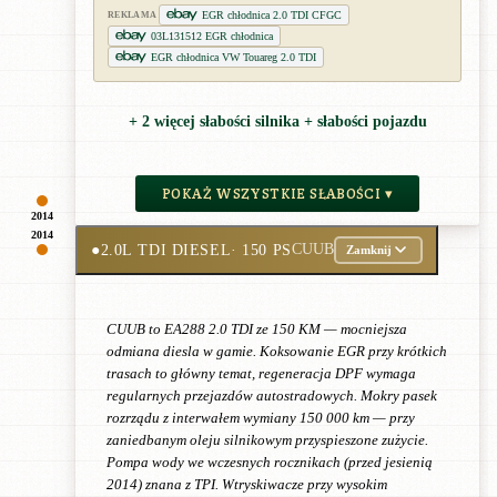
EGR chłodnica 2.0 TDI CFGC
REKLAMA
03L131512 EGR chłodnica
EGR chłodnica VW Touareg 2.0 TDI
+ 2 więcej słabości silnika + słabości pojazdu
POKAŻ WSZYSTKIE SŁABOŚCI ▾
2014
2014
●
2.0L TDI DIESEL
· 150 PS
CUUB
Zamknij
CUUB to EA288 2.0 TDI ze 150 KM — mocniejsza
odmiana diesla w gamie. Koksowanie EGR przy krótkich
trasach to główny temat, regeneracja DPF wymaga
regularnych przejazdów autostradowych. Mokry pasek
rozrządu z interwałem wymiany 150 000 km — przy
zaniedbanym oleju silnikowym przyspieszone zużycie.
Pompa wody we wczesnych rocznikach (przed jesienią
2014) znana z TPI. Wtryskiwacze przy wysokim