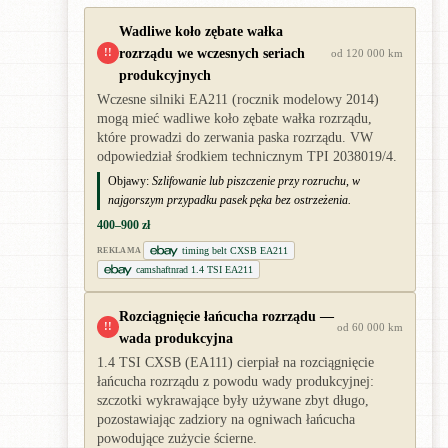
Wadliwe koło zębate wałka
rozrządu we wczesnych seriach
!!
od 120 000 km
produkcyjnych
Wczesne silniki EA211 (rocznik modelowy 2014)
mogą mieć wadliwe koło zębate wałka rozrządu,
które prowadzi do zerwania paska rozrządu. VW
odpowiedział środkiem technicznym TPI 2038019/4.
Objawy:
Szlifowanie lub piszczenie przy rozruchu, w
najgorszym przypadku pasek pęka bez ostrzeżenia.
400–900 zł
timing belt CXSB EA211
REKLAMA
camshaftnrad 1.4 TSI EA211
Rozciągnięcie łańcucha rozrządu —
!!
od 60 000 km
wada produkcyjna
1.4 TSI CXSB (EA111) cierpiał na rozciągnięcie
łańcucha rozrządu z powodu wady produkcyjnej:
szczotki wykrawające były używane zbyt długo,
pozostawiając zadziory na ogniwach łańcucha
powodujące zużycie ścierne.