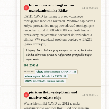
łańcuch rozrządu längt sich —
!!
od 60 000 km
uszkodzenie silnika-Risiko
EA111 CAVD jest znany z przedwczesnego
rozciągania łańcucha rozrządu. Wadliwe napinacze i
zużyte prowadnice mogą powodować rozciągnięcie
łańcucha już od 40 000–60 000 km. Jeśli łańcuch
przeskoczy, natychmiast dochodzi do uszkodzenia
silnika. VW rozwiązał problem dopiero w EA211
(pasek rozrządu).
Objawy:
Grzechotanie przy zimnym rozruchu, kontrolka
silnika, nierówna praca, w najgorszym przypadku nagłe
wyłączenie
800–2500 zł
łańcuch rozrządu CAVD 1.4 TSI
REKLAMA
napinacz łańcucha 1.4 TSI EA111
03C109229H napinacz łańcucha
pierścień tłokowysteg-Bruch und
!!
od 80 000 km
massiver zużycie oleju
Wszystkie silniki CAVD do 2012 r. mają
konstrukcyjnie wadliwe tłoki. Pod obciążeniem