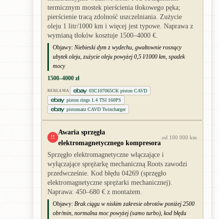
termicznym mostek pierścienia tłokowego pęka;
pierścienie tracą zdolność uszczelniania. Zużycie
oleju 1 litr/1000 km i więcej jest typowe. Naprawa z
wymianą tłoków kosztuje 1500–4000 €.
Objawy:
Niebieski dym z wydechu, gwałtownie rosnący
ubytek oleju, zużycie oleju powyżej 0,5 l/1000 km, spadek
mocy
1500–4000 zł
03C107065CK piston CAVD
REKLAMA
piston rings 1.4 TSI 160PS
pistonsatz CAVD Twincharger
Awaria sprzęgła
!!
od 100 000 km
elektromagnetycznego kompresora
Sprzęgło elektromagnetyczne włączające i
wyłączające sprężarkę mechaniczną Roots zawodzi
przedwcześnie. Kod błędu 04269 (sprzęgło
elektromagnetyczne sprężarki mechanicznej).
Naprawa: 450–680 € z montażem.
Objawy:
Brak ciągu w niskim zakresie obrotów poniżej 2500
obr/min, normalna moc powyżej (samo turbo), kod błędu