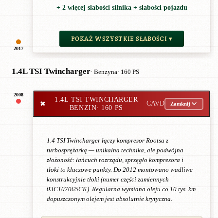
+ 2 więcej słabości silnika + słabości pojazdu
POKAŻ WSZYSTKIE SŁABOŚCI ▾
2017
1.4L TSI Twincharger
· Benzyna
· 160 PS
2008
1.4L TSI TWINCHARGER
✖
CAVD
Zamknij
BENZIN
· 160 PS
1.4 TSI Twincharger łączy kompresor Rootsa z
turbosprężarką — unikalna technika, ale podwójna
złożoność: łańcuch rozrządu, sprzęgło kompresora i
tłoki to kluczowe punkty. Do 2012 montowano wadliwe
konstrukcyjnie tłoki (numer części zamiennych
03C107065CK). Regularna wymiana oleju co 10 tys. km
dopuszczonym olejem jest absolutnie krytyczna.