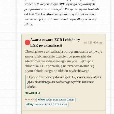
wobec VW. Regeneracja DPF wymaga regularnych
przejazdów autostradowych. Pompa wody do kontroli
od 100 000 km. Mimo wszystko: przy konsekwentnej
konserwacji i profilu autostradowym, długowieczny
silnik.
Awaria zaworu EGR i chłodnicy
!!
od 120 000 km
EGR po aktualizacji
Obowiązkowa aktualizacja oprogramowania aktywuje
zawór EGR znacznie częściej, co prowadzi do
zdecydowanie zwiększonego zużycia. Pęknięcia
chłodnika EGR pozwalają na przedostawanie się
płynu chłodniczego do układu wydechowego.
Objawy:
Czarne kłęby dymu z wydechu, spadek mocy, ubytek
płynu chłodniczego bez widocznego wycieku, kontrolka
silnika.
300–1000 zł
zawór EGR EA189 CBDB
REKLAMA
chłodnica EGR 2.0 TDI EA189