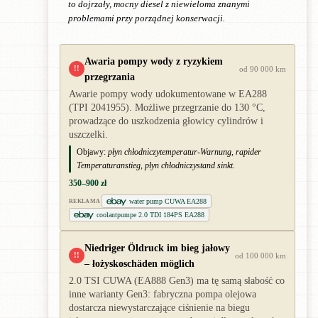
to dojrzały, mocny diesel z niewieloma znanymi
problemami przy porządnej konserwacji.
Awaria pompy wody z ryzykiem
!!
od 90 000 km
przegrzania
Awarie pompy wody udokumentowane w EA288
(TPI 2041955). Możliwe przegrzanie do 130 °C,
prowadzące do uszkodzenia głowicy cylindrów i
uszczelki.
Objawy:
płyn chłodniczytemperatur-Warnung, rapider
Temperaturanstieg, płyn chłodniczystand sinkt.
350–900 zł
water pump CUWA EA288
REKLAMA
coolantpumpe 2.0 TDI 184PS EA288
Niedriger Öldruck im bieg jałowy
!!
od 100 000 km
– łożyskoschäden möglich
2.0 TSI CUWA (EA888 Gen3) ma tę samą słabość co
inne warianty Gen3: fabryczna pompa olejowa
dostarcza niewystarczające ciśnienie na biegu