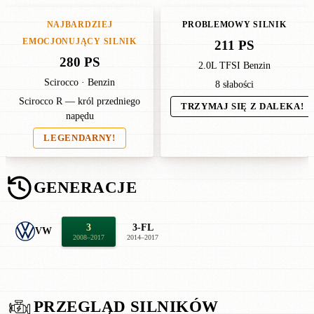
NAJBARDZIEJ
PROBLEMOWY SILNIK
EMOCJONUJĄCY SILNIK
211 PS
280 PS
2.0L TFSI Benzin
Scirocco · Benzin
8 słabości
Scirocco R — król przedniego
TRZYMAJ SIĘ Z DALEKA!
napędu
LEGENDARNY!
GENERACJE
3
3-FL
VW
2008–2017
2014–2017
PRZEGLĄD SILNIKÓW