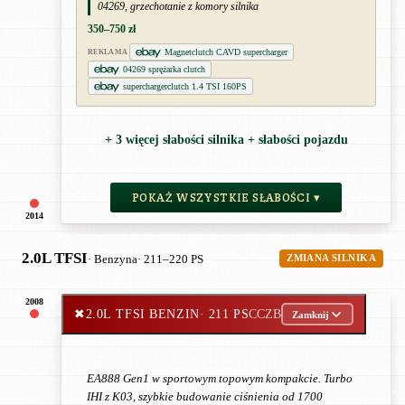
04269, grzechotanie z komory silnika
350–750 zł
Magnetclutch CAVD supercharger
REKLAMA
04269 sprężarka clutch
superchargerclutch 1.4 TSI 160PS
+ 3 więcej słabości silnika + słabości pojazdu
POKAŻ WSZYSTKIE SŁABOŚCI ▾
2014
2.0L TFSI
· Benzyna
· 211–220 PS
ZMIANA SILNIKA
2008
✖
2.0L TFSI BENZIN
· 211 PS
CCZB
Zamknij
EA888 Gen1 w sportowym topowym kompakcie. Turbo
IHI z K03, szybkie budowanie ciśnienia od 1700