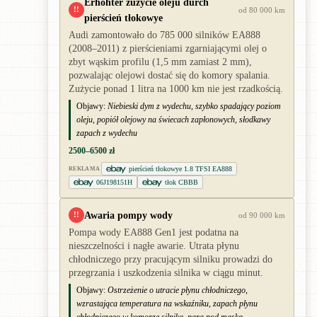
Erhöhter zużycie oleju durch
!!
od 80 000 km
pierścień tłokowye
Audi zamontowało do 785 000 silników EA888
(2008–2011) z pierścieniami zgarniającymi olej o
zbyt wąskim profilu (1,5 mm zamiast 2 mm),
pozwalając olejowi dostać się do komory spalania.
Zużycie ponad 1 litra na 1000 km nie jest rzadkością.
Objawy:
Niebieski dym z wydechu, szybko spadający poziom
oleju, popiół olejowy na świecach zapłonowych, słodkawy
zapach z wydechu
2500–6500 zł
pierścień tłokowye 1.8 TFSI EA888
REKLAMA
06J198151H
tłok CBBB
Awaria pompy wody
!!
od 90 000 km
Pompa wody EA888 Gen1 jest podatna na
nieszczelności i nagłe awarie. Utrata płynu
chłodniczego przy pracującym silniku prowadzi do
przegrzania i uszkodzenia silnika w ciągu minut.
Objawy:
Ostrzeżenie o utracie płynu chłodniczego,
wzrastająca temperatura na wskaźniku, zapach płynu