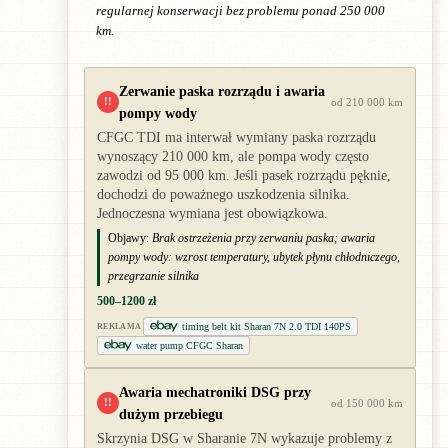
regularnej konserwacji bez problemu ponad 250 000
km.
Zerwanie paska rozrządu i awaria
!!
od 210 000 km
pompy wody
CFGC TDI ma interwał wymiany paska rozrządu
wynoszący 210 000 km, ale pompa wody często
zawodzi od 95 000 km. Jeśli pasek rozrządu pęknie,
dochodzi do poważnego uszkodzenia silnika.
Jednoczesna wymiana jest obowiązkowa.
Objawy:
Brak ostrzeżenia przy zerwaniu paska; awaria
pompy wody: wzrost temperatury, ubytek płynu chłodniczego,
przegrzanie silnika
500–1200 zł
timing belt kit Sharan 7N 2.0 TDI 140PS
REKLAMA
water pump CFGC Sharan
Awaria mechatroniki DSG przy
!!
od 150 000 km
dużym przebiegu
Skrzynia DSG w Sharanie 7N wykazuje problemy z