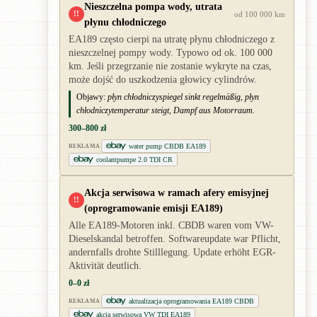
Nieszczelna pompa wody, utrata
!!
od 100 000 km
płynu chłodniczego
EA189 często cierpi na utratę płynu chłodniczego z
nieszczelnej pompy wody. Typowo od ok. 100 000
km. Jeśli przegrzanie nie zostanie wykryte na czas,
może dojść do uszkodzenia głowicy cylindrów.
Objawy:
płyn chłodniczyspiegel sinkt regelmäßig, płyn
chłodniczytemperatur steigt, Dampf aus Motorraum.
300–800 zł
water pump CBDB EA189
REKLAMA
coolantpumpe 2.0 TDI CR
Akcja serwisowa w ramach afery emisyjnej
!!
(oprogramowanie emisji EA189)
Alle EA189-Motoren inkl. CBDB waren vom VW-
Dieselskandal betroffen. Softwareupdate war Pflicht,
andernfalls drohte Stilllegung. Update erhöht EGR-
Aktivität deutlich.
0–0 zł
aktualizacja oprogramowania EA189 CBDB
REKLAMA
akcja serwisowa VW TDI EA189