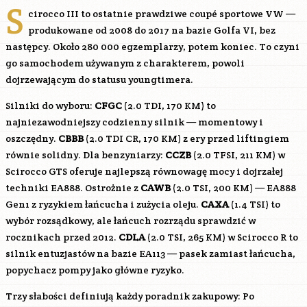
S
cirocco III to ostatnie prawdziwe coupé sportowe VW —
produkowane od 2008 do 2017 na bazie Golfa VI, bez
następcy. Około 280 000 egzemplarzy, potem koniec. To czyni
go samochodem używanym z charakterem, powoli
dojrzewającym do statusu youngtimera.
Silniki do wyboru:
CFGC
(2.0 TDI, 170 KM) to
najniezawodniejszy codzienny silnik — momentowy i
oszczędny.
CBBB
(2.0 TDI CR, 170 KM) z ery przed liftingiem
równie solidny. Dla benzyniarzy:
CCZB
(2.0 TFSI, 211 KM) w
Scirocco GTS oferuje najlepszą równowagę mocy i dojrzałej
techniki EA888. Ostrożnie z
CAWB
(2.0 TSI, 200 KM) — EA888
Gen1 z ryzykiem łańcucha i zużycia oleju.
CAXA
(1.4 TSI) to
wybór rozsądkowy, ale łańcuch rozrządu sprawdzić w
rocznikach przed 2012.
CDLA
(2.0 TSI, 265 KM) w Scirocco R to
silnik entuzjastów na bazie EA113 — pasek zamiast łańcucha,
popychacz pompy jako główne ryzyko.
Trzy słabości definiują każdy poradnik zakupowy: Po