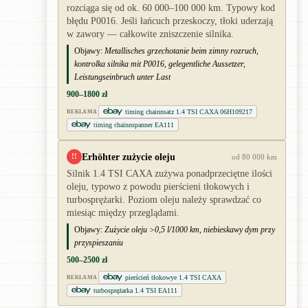
rozciąga się od ok. 60 000–100 000 km. Typowy kod
błędu P0016. Jeśli łańcuch przeskoczy, tłoki uderzają
w zawory — całkowite zniszczenie silnika.
Objawy:
Metallisches grzechotanie beim zimny rozruch,
kontrolka silnika mit P0016, gelegentliche Aussetzer,
Leistungseinbruch unter Last
900–1800 zł
timing chainnsatz 1.4 TSI CAXA 06H109217
REKLAMA
timing chainnspanner EA111
Erhöhter zużycie oleju
!!
od 80 000 km
Silnik 1.4 TSI CAXA zużywa ponadprzeciętne ilości
oleju, typowo z powodu pierścieni tłokowych i
turbosprężarki. Poziom oleju należy sprawdzać co
miesiąc między przeglądami.
Objawy:
Zużycie oleju >0,5 l/1000 km, niebieskawy dym przy
przyspieszaniu
500–2500 zł
pierścień tłokowye 1.4 TSI CAXA
REKLAMA
turbosprężarka 1.4 TSI EA111