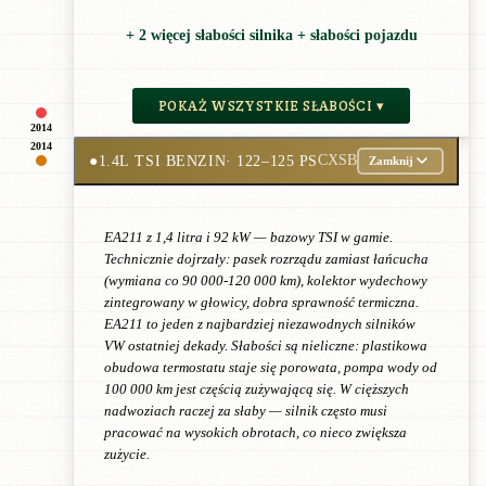
+ 2 więcej słabości silnika + słabości pojazdu
POKAŻ WSZYSTKIE SŁABOŚCI ▾
2014
2014
●
1.4L TSI BENZIN
· 122–125 PS
CXSB
Zamknij
EA211 z 1,4 litra i 92 kW — bazowy TSI w gamie.
Technicznie dojrzały: pasek rozrządu zamiast łańcucha
(wymiana co 90 000-120 000 km), kolektor wydechowy
zintegrowany w głowicy, dobra sprawność termiczna.
EA211 to jeden z najbardziej niezawodnych silników
VW ostatniej dekady. Słabości są nieliczne: plastikowa
obudowa termostatu staje się porowata, pompa wody od
100 000 km jest częścią zużywającą się. W cięższych
nadwoziach raczej za słaby — silnik często musi
pracować na wysokich obrotach, co nieco zwiększa
zużycie.