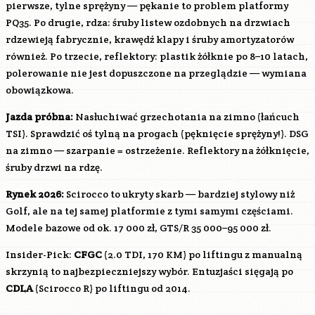
pierwsze, tylne sprężyny — pękanie to problem platformy
PQ35. Po drugie, rdza: śruby listew ozdobnych na drzwiach
rdzewieją fabrycznie, krawędź klapy i śruby amortyzatorów
również. Po trzecie, reflektory: plastik żółknie po 8–10 latach,
polerowanie nie jest dopuszczone na przeglądzie — wymiana
obowiązkowa.
Jazda próbna:
Nasłuchiwać grzechotania na zimno (łańcuch
TSI). Sprawdzić oś tylną na progach (pęknięcie sprężyny!). DSG
na zimno — szarpanie = ostrzeżenie. Reflektory na żółknięcie,
śruby drzwi na rdzę.
Rynek 2026:
Scirocco to ukryty skarb — bardziej stylowy niż
Golf, ale na tej samej platformie z tymi samymi częściami.
Modele bazowe od ok. 17 000 zł, GTS/R 35 000–95 000 zł.
Insider-Pick:
CFGC
(2.0 TDI, 170 KM) po liftingu z manualną
skrzynią to najbezpieczniejszy wybór. Entuzjaści sięgają po
CDLA
(Scirocco R) po liftingu od 2014.