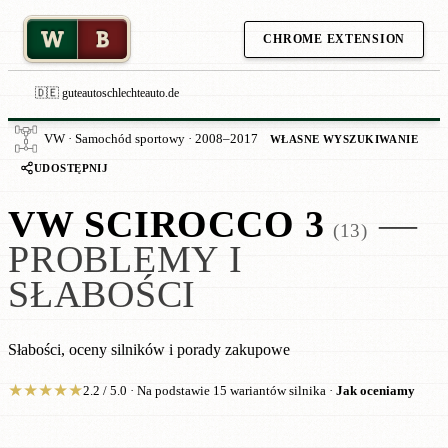
W
B
CHROME EXTENSION
🇩🇪 guteautoschlechteauto.de
VW · Samochód sportowy · 2008–2017
WŁASNE WYSZUKIWANIE
UDOSTĘPNIJ
VW SCIROCCO 3
—
(13)
PROBLEMY I
SŁABOŚCI
Słabości, oceny silników i porady zakupowe
★
★
★
★
★
2.2 / 5.0 · Na podstawie 15 wariantów silnika ·
Jak oceniamy