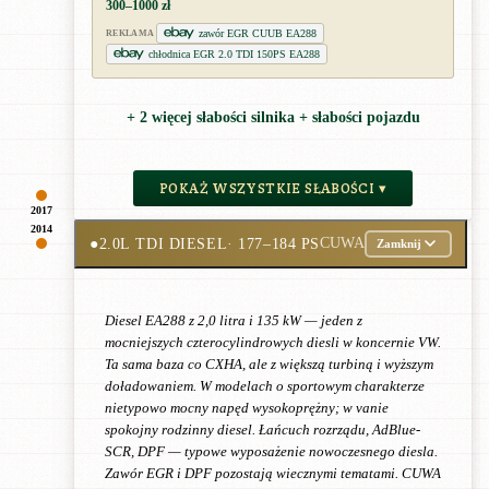
300–1000 zł
zawór EGR CUUB EA288
REKLAMA
chłodnica EGR 2.0 TDI 150PS EA288
+ 2 więcej słabości silnika + słabości pojazdu
POKAŻ WSZYSTKIE SŁABOŚCI ▾
2017
2014
●
2.0L TDI DIESEL
· 177–184 PS
CUWA
Zamknij
Diesel EA288 z 2,0 litra i 135 kW — jeden z
mocniejszych czterocylindrowych diesli w koncernie VW.
Ta sama baza co CXHA, ale z większą turbiną i wyższym
doładowaniem. W modelach o sportowym charakterze
nietypowo mocny napęd wysokoprężny; w vanie
spokojny rodzinny diesel. Łańcuch rozrządu, AdBlue-
SCR, DPF — typowe wyposażenie nowoczesnego diesla.
Zawór EGR i DPF pozostają wiecznymi tematami. CUWA