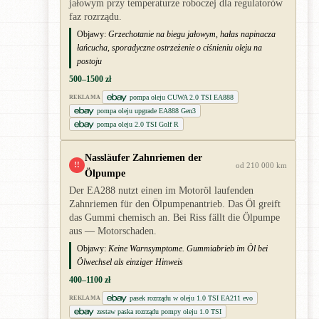
jałowym przy temperaturze roboczej dla regulatorów
faz rozrządu.
Objawy:
Grzechotanie na biegu jałowym, hałas napinacza
łańcucha, sporadyczne ostrzeżenie o ciśnieniu oleju na
postoju
500–1500 zł
pompa oleju CUWA 2.0 TSI EA888
REKLAMA
pompa oleju upgrade EA888 Gen3
pompa oleju 2.0 TSI Golf R
Nassläufer Zahnriemen der
!!
od 210 000 km
Ölpumpe
Der EA288 nutzt einen im Motoröl laufenden
Zahnriemen für den Ölpumpenantrieb. Das Öl greift
das Gummi chemisch an. Bei Riss fällt die Ölpumpe
aus — Motorschaden.
Objawy:
Keine Warnsymptome. Gummiabrieb im Öl bei
Ölwechsel als einziger Hinweis
400–1100 zł
pasek rozrządu w oleju 1.0 TSI EA211 evo
REKLAMA
zestaw paska rozrządu pompy oleju 1.0 TSI