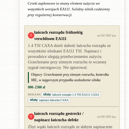
Cewki zapłonowe to znany element zużycia we
wszystkich wersjach EA111. Solidny silnik codzienny
przy regularnej konserwacji.
łańcuch rozrządu frühzeitig
!!
od 60 000 km
verschlissen EA111
1.4 TSI CAXA dzieli słabość łańcucha rozrządu ze
wszystkimi silnikami EA111 TSI. Napinacz i
prowadnice ulegają przedwczesnemu zużyciu.
Grzechotanie przy zimnym rozruchu to wczesny
sygnał ostrzegawczy. Nie ignorować.
Objawy:
Grzechotanie przy zimnym rozruchu, kontrolka
MIL, w najgorszym przypadku uszkodzenie silnika
800–2500 zł
łańcuch rozrządu 1.4 TSI EA111 CAXA
REKLAMA
napinacz łańcucha CAXA
łańcuch rozrządu gestreckt /
!!
od 80 000 km
napinacz łańcucha defekt
Zbyt wąski łańcuch rozrządu ze słabym napinaczem