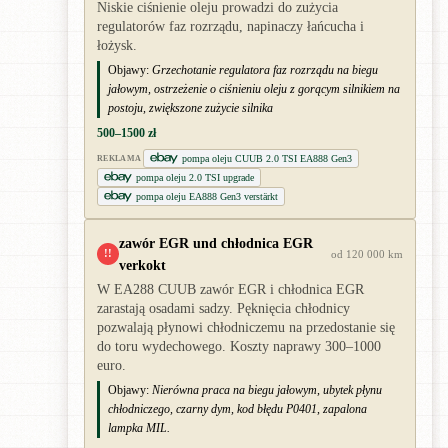
Niskie ciśnienie oleju prowadzi do zużycia
regulatorów faz rozrządu, napinaczy łańcucha i
łożysk.
Objawy:
Grzechotanie regulatora faz rozrządu na biegu
jałowym, ostrzeżenie o ciśnieniu oleju z gorącym silnikiem na
postoju, zwiększone zużycie silnika
500–1500 zł
pompa oleju CUUB 2.0 TSI EA888 Gen3
REKLAMA
pompa oleju 2.0 TSI upgrade
pompa oleju EA888 Gen3 verstärkt
zawór EGR und chłodnica EGR
!!
od 120 000 km
verkokt
W EA288 CUUB zawór EGR i chłodnica EGR
zarastają osadami sadzy. Pęknięcia chłodnicy
pozwalają płynowi chłodniczemu na przedostanie się
do toru wydechowego. Koszty naprawy 300–1000
euro.
Objawy:
Nierówna praca na biegu jałowym, ubytek płynu
chłodniczego, czarny dym, kod błędu P0401, zapalona
lampka MIL.