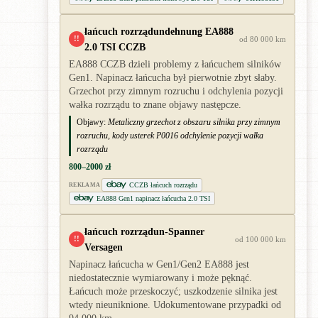
łańcuch rozrządundehnung EA888
!!
od 80 000 km
2.0 TSI CCZB
EA888 CCZB dzieli problemy z łańcuchem silników
Gen1. Napinacz łańcucha był pierwotnie zbyt słaby.
Grzechot przy zimnym rozruchu i odchylenia pozycji
wałka rozrządu to znane objawy następcze.
Objawy:
Metaliczny grzechot z obszaru silnika przy zimnym
rozruchu, kody usterek P0016 odchylenie pozycji wałka
rozrządu
800–2000 zł
CCZB łańcuch rozrządu
REKLAMA
EA888 Gen1 napinacz łańcucha 2.0 TSI
łańcuch rozrządun-Spanner
!!
od 100 000 km
Versagen
Napinacz łańcucha w Gen1/Gen2 EA888 jest
niedostatecznie wymiarowany i może pęknąć.
Łańcuch może przeskoczyć; uszkodzenie silnika jest
wtedy nieuniknione. Udokumentowane przypadki od