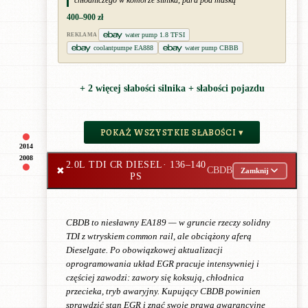
chłodniczego w komorze silnika, para pod maską
400–900 zł
water pump 1.8 TFSI
REKLAMA
coolantpumpe EA888
water pump CBBB
+ 2 więcej słabości silnika + słabości pojazdu
POKAŻ WSZYSTKIE SŁABOŚCI ▾
2014
2008
2.0L TDI CR DIESEL
· 136–140
✖
CBDB
Zamknij
PS
CBDB to niesławny EA189 — w gruncie rzeczy solidny
TDI z wtryskiem common rail, ale obciążony aferą
Dieselgate. Po obowiązkowej aktualizacji
oprogramowania układ EGR pracuje intensywniej i
częściej zawodzi: zawory się koksują, chłodnica
przecieka, tryb awaryjny. Kupujący CBDB powinien
sprawdzić stan EGR i znać swoje prawa gwarancyjne