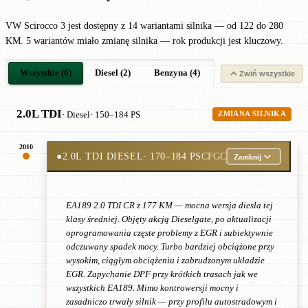
VW Scirocco 3 jest dostępny z 14 wariantami silnika — od 122 do 280
KM. 5 wariantów miało zmianę silnika — rok produkcji jest kluczowy.
Wszystkie (6)
Diesel (2)
Benzyna (4)
Zwiń wszystkie
2.0L TDI
· Diesel
· 150–184 PS
ZMIANA SILNIKA
2010
●
2.0L TDI DIESEL
· 170–184 PS
CFGC
Zamknij
EA189 2.0 TDI CR z 177 KM — mocna wersja diesla tej
klasy średniej. Objęty akcją Dieselgate, po aktualizacji
oprogramowania częste problemy z EGR i subiektywnie
odczuwany spadek mocy. Turbo bardziej obciążone przy
wysokim, ciągłym obciążeniu i zabrudzonym układzie
EGR. Zapychanie DPF przy krótkich trasach jak we
wszystkich EA189. Mimo kontrowersji mocny i
zasadniczo trwały silnik — przy profilu autostradowym i