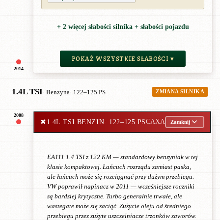
+ 2 więcej słabości silnika + słabości pojazdu
POKAŻ WSZYSTKIE SŁABOŚCI ▾
2014
1.4L TSI
· Benzyna
· 122–125 PS
ZMIANA SILNIKA
2008
✖
1.4L TSI BENZIN
· 122–125 PS
CAXA
Zamknij
EA111 1.4 TSI z 122 KM — standardowy benzyniak w tej
klasie kompaktowej. Łańcuch rozrządu zamiast paska,
ale łańcuch może się rozciągnąć przy dużym przebiegu.
VW poprawił napinacz w 2011 — wcześniejsze roczniki
są bardziej krytyczne. Turbo generalnie trwałe, ale
wastegate może się zaciąć. Zużycie oleju od średniego
przebiegu przez zużyte uszczelniacze trzonków zaworów.