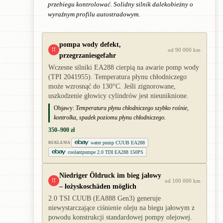
przebiegu kontrolować. Solidny silnik dalekobieżny o
wyraźnym profilu autostradowym.
pompa wody defekt,
!!
od 90 000 km
przegrzaniesgefahr
Wczesne silniki EA288 cierpią na awarie pomp wody
(TPI 2041955). Temperatura płynu chłodniczego
może wzrosnąć do 130°C. Jeśli zignorowane,
uszkodzenie głowicy cylindrów jest nieuniknione.
Objawy:
Temperatura płynu chłodniczego szybko rośnie,
kontrolka, spadek poziomu płynu chłodniczego.
350–900 zł
water pump CUUB EA288
REKLAMA
coolantpumpe 2.0 TDI EA288 150PS
Niedriger Öldruck im bieg jałowy
!!
od 100 000 km
– łożyskoschäden möglich
2.0 TSI CUUB (EA888 Gen3) generuje
niewystarczające ciśnienie oleju na biegu jałowym z
powodu konstrukcji standardowej pompy olejowej.