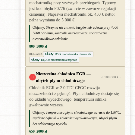
mechatroniką przy wyższych przebiegach. Typowy
jest kod błędu P0776 (zwarcie w zaworze regulacji
ciśnienia). Naprawa mechatroniki ok. 450 € netto;
pełna wymiana do 5 000 €.
Objawy:
Skrzynia nie zmienia biegów lub uderza przy 4500–
5000 obr./min, kontrolki ostrzegawcze, sporadyczne
nieprawidłowe działanie
800–5000 zł
DSG mechatronika Sharan 7N
REKLAMA
DQ250 mechatronika naprawa
Nieszczelna chłodnica EGR —
!!
od 100 000 km
ubytek płynu chłodniczego
Chłodnik EGR w 2.0 TDI CFGC rozwija
nieszczelności z pęknięć. Płyn chłodniczy dostaje się
do układu wydechowego; temperatura silnika
gwałtownie wzrasta.
Objawy:
Temperatura płynu chłodniczego wzrasta do 130°C,
mydlane bąbelki w zbiorniku wyrównawczym, ubytek płynu
bez widocznego wycieku
650–2000 zł