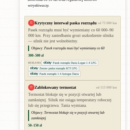
wtryskiwaczy.
Krytyczny interwał paska rozrządu
!!
od 75 000 km
Pasek rozrządu musi być wymieniany co 60 000–90
000 km. Przy zaniedbaniu grozi uszkodzenie silnika
— silnik nie jest wolnobieżny.
Objawy:
Pasek rozrządu musi być wymieniany co 60
300–500 zł
Pasek rozrządu Dacia Logan 1.4 LPG
REKLAMA
Zestaw paska rozrządu K7J LPG
Pasek rozrządu 1.4 Autogas Dacia
Zablokowany termostat
!!
od 115 000 km
Termostat blokuje się w pozycji otwartej lub
zamkniętej. Silnik nie osiąga temperatury roboczej
lub się przegrzewa. Tania wymiana.
Objawy:
Termostat blokuje się w pozycji otwartej lub
zamkniętej
50–150 zł