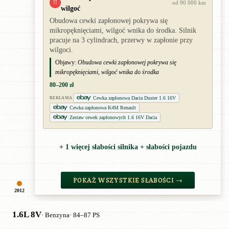
!!
od 90 000 km
wilgoć
Obudowa cewki zapłonowej pokrywa się
mikropęknięciami, wilgoć wnika do środka. Silnik
pracuje na 3 cylindrach, przerwy w zapłonie przy
wilgoci.
Objawy:
Obudowa cewki zapłonowej pokrywa się
mikropęknięciami, wilgoć wnika do środka
80–200 zł
Cewka zapłonowa Dacia Duster 1.6 16V
REKLAMA
Cewka zapłonowa K4M Renault
Zestaw cewek zapłonowych 1.6 16V Dacia
+ 1 więcej słabości silnika + słabości pojazdu
POKAŻ WSZYSTKIE SŁABOŚCI →
2012
1.6L 8V
· Benzyna
· 84–87 PS