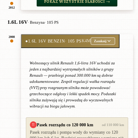
POKAŻ WSZYSTKIE SŁABOŚCI →
2012
1.6L 16V
· Benzyna
· 105 PS
2008
●
1.6L 16V BENZIN
· 105 PS
K4M
Zamknij
Wolnossący silnik Renault 1,6-litra 16V uchodzi za
jeden z najbardziej wytrzymałych silników z grupy
Renault — przebiegi ponad 300.000 km są dobrze
udokumentowane. Zespół regulacji wałka rozrządu
(VVT) przy rozgrzanym silniku może powodować
grzechoczące odgłosy i lekki spadek mocy. Poduszki
silnika zużywają się i prowadzą do wyczuwalnych
wibracji na biegu jałowym.
Pasek rozrządu co 120 000 km
!!
od 110 000 km
Pasek rozrządu i pompa wody do wymiany co 120