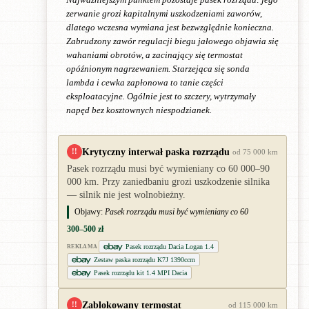
Najważniejszym punktem pozostaje pasek rozrządu: jego
zerwanie grozi kapitalnymi uszkodzeniami zaworów,
dlatego wczesna wymiana jest bezwzględnie konieczna.
Zabrudzony zawór regulacji biegu jałowego objawia się
wahaniami obrotów, a zacinający się termostat
opóźnionym nagrzewaniem. Starzejąca się sonda
lambda i cewka zapłonowa to tanie części
eksploatacyjne. Ogólnie jest to szczery, wytrzymały
napęd bez kosztownych niespodzianek.
Krytyczny interwał paska rozrządu
!!
od 75 000 km
Pasek rozrządu musi być wymieniany co 60 000–90
000 km. Przy zaniedbaniu grozi uszkodzenie silnika
— silnik nie jest wolnobieżny.
Objawy:
Pasek rozrządu musi być wymieniany co 60
300–500 zł
Pasek rozrządu Dacia Logan 1.4
REKLAMA
Zestaw paska rozrządu K7J 1390ccm
Pasek rozrządu kit 1.4 MPI Dacia
Zablokowany termostat
!!
od 115 000 km