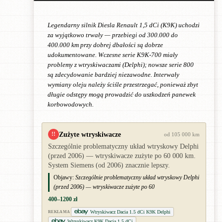
Legendarny silnik Diesla Renault 1,5 dCi (K9K) uchodzi
za wyjątkowo trwały — przebiegi od 300.000 do
400.000 km przy dobrej dbałości są dobrze
udokumentowane. Wczesne serie K9K-700 miały
problemy z wtryskiwaczami (Delphi); nowsze serie 800
są zdecydowanie bardziej niezawodne. Interwały
wymiany oleju należy ściśle przestrzegać, ponieważ zbyt
długie odstępy mogą prowadzić do uszkodzeń panewek
korbowodowych.
Zużyte wtryskiwacze
!!
od 105 000 km
Szczególnie problematyczny układ wtryskowy Delphi
(przed 2006) — wtryskiwacze zużyte po 60 000 km.
System Siemens (od 2006) znacznie lepszy.
Objawy:
Szczególnie problematyczny układ wtryskowy Delphi
(przed 2006) — wtryskiwacze zużyte po 60
400–1200 zł
Wtryskiwacz Dacia 1.5 dCi K9K Delphi
REKLAMA
Wtryskiwacz K9K Dacia 1.5 dCi