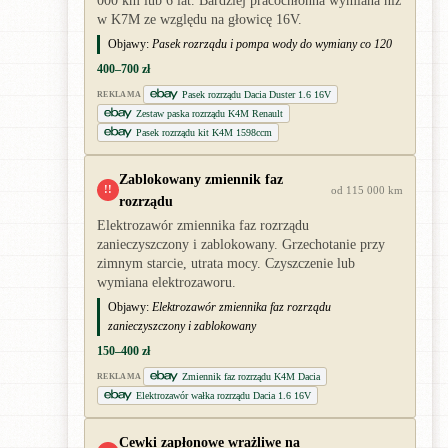
000 km lub 6 lat. Bardziej pracochłonna wymiana niż
w K7M ze względu na głowicę 16V.
Objawy:
Pasek rozrządu i pompa wody do wymiany co 120
400–700 zł
Pasek rozrządu Dacia Duster 1.6 16V
REKLAMA
Zestaw paska rozrządu K4M Renault
Pasek rozrządu kit K4M 1598ccm
Zablokowany zmiennik faz
!!
od 115 000 km
rozrządu
Elektrozawór zmiennika faz rozrządu
zanieczyszczony i zablokowany. Grzechotanie przy
zimnym starcie, utrata mocy. Czyszczenie lub
wymiana elektrozaworu.
Objawy:
Elektrozawór zmiennika faz rozrządu
zanieczyszczony i zablokowany
150–400 zł
Zmiennik faz rozrządu K4M Dacia
REKLAMA
Elektrozawór wałka rozrządu Dacia 1.6 16V
Cewki zapłonowe wrażliwe na