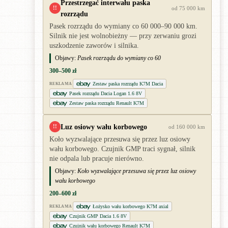
Przestrzegać interwału paska
!!
od 75 000 km
rozrządu
Pasek rozrządu do wymiany co 60 000–90 000 km.
Silnik nie jest wolnobieżny — przy zerwaniu grozi
uszkodzenie zaworów i silnika.
Objawy:
Pasek rozrządu do wymiany co 60
300–500 zł
Zestaw paska rozrządu K7M Dacia
REKLAMA
Pasek rozrządu Dacia Logan 1.6 8V
Zestaw paska rozrządu Renault K7M
Luz osiowy wału korbowego
!!
od 160 000 km
Koło wyzwalające przesuwa się przez luz osiowy
wału korbowego. Czujnik GMP traci sygnał, silnik
nie odpala lub pracuje nierówno.
Objawy:
Koło wyzwalające przesuwa się przez luz osiowy
wału korbowego
200–600 zł
Łożysko wału korbowego K7M axial
REKLAMA
Czujnik GMP Dacia 1.6 8V
Czujnik wału korbowego Renault K7M