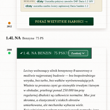
Uszczelka pokrywy zaworów D4F Dacia 1.2 16V
REKLAMA
uszczelka szachtu świecy zapłonowej Dacia Sandero 1.2
POKAŻ WSZYSTKIE SŁABOŚCI →
2012
1.4L NA
· Benzyna
· 75 PS
2008
✔
1.4L NA BENZIN
· 75 PS
K7J
Zamknij
Leciwy wolnossący silnik benzynowy 8-zaworowy o
możliwie najprostszej budowie — bez bezpośredniego
wtrysku, bez turbo, bez wałków wyrównoważających.
Właśnie ta prostota czyni go niezwykle trwałym i łatwym
w obsłudze; przebiegi ponad 250.000 km przy
regularnej dbałości są całkowicie normalne. Moc jest
skromna, a elastyczność z niskich obrotów
umiarkowana, ale mechanika wybacza wiele.