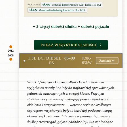
Łożysko korbowodowe K9K Dacia 1.5 dCi
REKLAMA
Motorinstandsetzung Dacia 1.5 dCi K9K
+ 2 więcej słabości silnika + słabości pojazdu
POKAŻ WSZYSTKIE SŁABOŚCI →
2012
2008
1.5L DCI DIESEL
· 86–90
K9K-
●
Zamknij
PS
63kW
Silnik 1,5-litrowy Common-Rail Diesel uchodzi za
wyjątkowo trwały i należy do najbardziej sprawdzonych
jednostek samoczynnych w swojej klasie. Przy tym
stopniu mocy na uwagę zasługują pompa wysokiego
ciśnienia i wtryskiwacze — wczesne serie z określonym
osprzętem wtryskowym były tu bardziej podatne i mogą
okazać się kosztowne. Interwały wymiany oleju należy
ściśle przestrzegać, gdyż niedobór oleju lub zaniedbane