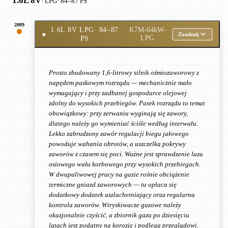
1.6L 8V
· LPG
· 84–87 PS
2009
1.6L 8V LPG
· 84–87
K7M-64kW-
●
Zamknij
PS
LPG
Prosto zbudowany 1,6-litrowy silnik ośmiozaworowy z
napędem paskowym rozrządu — mechanicznie mało
wymagający i przy zadbanej gospodarce olejowej
zdolny do wysokich przebiegów. Pasek rozrządu to temat
obowiązkowy: przy zerwaniu wyginają się zawory,
dlatego należy go wymieniać ściśle według interwału.
Lekko zabrudzony zawór regulacji biegu jałowego
powoduje wahania obrotów, a uszczelka pokrywy
zaworów z czasem się poci. Ważne jest sprawdzenie luzu
osiowego wału korbowego przy wysokich przebiegach.
W dwupaliwowej pracy na gazie rośnie obciążenie
termiczne gniazd zaworowych — tu opłaca się
dodatkowy dodatek uszlachetniający oraz regularna
kontrola zaworów. Wtryskiwacze gazowe należy
okazjonalnie czyścić, a zbiornik gazu po dziesięciu
latach jest podatny na korozję i podlega przeglądowi.