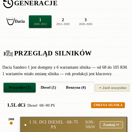
GENERACJE
1
2
3
Dacia
2008–2012
2012–2020
2020–2026
PRZEGLĄD SILNIKÓW
Dacia Sandero 1 jest dostępny z 6 wariantami silnika — od 68 do 105 KM.
1 wariantów miało zmianę silnika — rok produkcji jest kluczowy.
Wszystkie (7)
Diesel (1)
Benzyna (4)
LPG (2)
Zwiń wszystkie
1.5L dCi
· Diesel
· 68–90 PS
ZMIANA SILNIKA
2008
1.5L DCI DIESEL
· 68–75
K9K-
●
Zamknij
PS
50kW