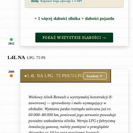
Regulator biegu jałowego 1.4 MPI
+ 1 więcej słabości silnika + słabości pojazdu
POKAŻ WSZYSTKIE SŁABOŚCI →
2012
1.4L NA
· LPG
· 75 PS
2009
●
1.4L NA LPG
· 75 PS
K7J-LPG
Zamknij
Wiekowy silnik Renault o wytrzymałej konstrukcji 8-
zaworowej — sprawdzony i mało wymagający w
obsłudze. Wymiana paska rozrządu zalecana już co
60.000–80.000 km, ponieważ jego zerwanie powoduje
poważne uszkodzenia silnika. Wersja LPG z fabryczną
instalacją gazową; należy pamiętać o przeglądzie
zbiornika co 10 lat oraz regularnej kontroli