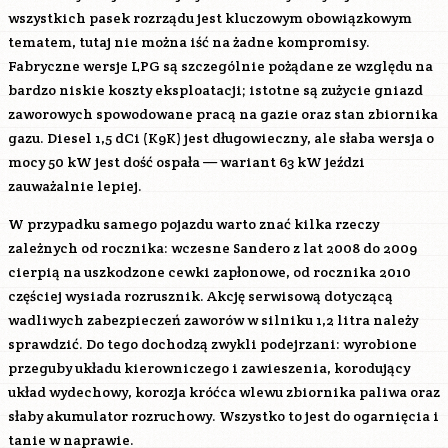
wszystkich pasek rozrządu jest kluczowym obowiązkowym
tematem, tutaj nie można iść na żadne kompromisy.
Fabryczne wersje LPG są szczególnie pożądane ze względu na
bardzo niskie koszty eksploatacji; istotne są zużycie gniazd
zaworowych spowodowane pracą na gazie oraz stan zbiornika
gazu. Diesel 1,5 dCi (K9K) jest długowieczny, ale słaba wersja o
mocy 50 kW jest dość ospała — wariant 63 kW jeździ
zauważalnie lepiej.
W przypadku samego pojazdu warto znać kilka rzeczy
zależnych od rocznika: wczesne Sandero z lat 2008 do 2009
cierpią na uszkodzone cewki zapłonowe, od rocznika 2010
częściej wysiada rozrusznik. Akcję serwisową dotyczącą
wadliwych zabezpieczeń zaworów w silniku 1,2 litra należy
sprawdzić. Do tego dochodzą zwykli podejrzani: wyrobione
przeguby układu kierowniczego i zawieszenia, korodujący
układ wydechowy, korozja króćca wlewu zbiornika paliwa oraz
słaby akumulator rozruchowy. Wszystko to jest do ogarnięcia i
tanie w naprawie.