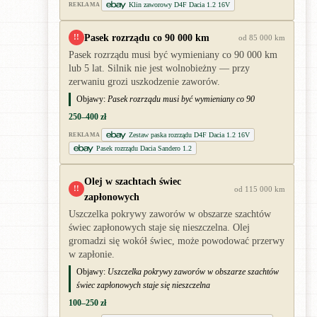
Klin zaworowy D4F Dacia 1.2 16V
REKLAMA
Pasek rozrządu co 90 000 km
!!
od 85 000 km
Pasek rozrządu musi być wymieniany co 90 000 km
lub 5 lat. Silnik nie jest wolnobieżny — przy
zerwaniu grozi uszkodzenie zaworów.
Objawy:
Pasek rozrządu musi być wymieniany co 90
250–400 zł
Zestaw paska rozrządu D4F Dacia 1.2 16V
REKLAMA
Pasek rozrządu Dacia Sandero 1.2
Olej w szachtach świec
!!
od 115 000 km
zapłonowych
Uszczelka pokrywy zaworów w obszarze szachtów
świec zapłonowych staje się nieszczelna. Olej
gromadzi się wokół świec, może powodować przerwy
w zapłonie.
Objawy:
Uszczelka pokrywy zaworów w obszarze szachtów
świec zapłonowych staje się nieszczelna
100–250 zł