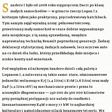
S
andero I było od 2008 roku sięgnięciem Dacii po klasę
małych samochodów — w gruncie rzeczy Logan I z
krótszym tyłem jako praktyczny, pięciodrzwiowy hatchback.
Tym samym zajął wyraźną niszę: pełnowartościowy,
przestronny mały samochód w cenie dobrze wyposażonego
auta miejskiego, z tą samą sprawdzoną, wszędzie
naprawialną techniką Renault poprzedniej generacji. Żadnej
deklaracji stylistycznej, żadnych zabawek, lecz uczciwe auto
na co dzień dla ludzi, którzy przedkładają dużo miejsca i
niskie koszty nad wizerunek.
Pod względem silnikowym Sandero dzieli całą paletę z
Loganem I, a zalecenia są takie same: stare, ośmiozaworowe
jednostki wolnossące
K7J
(1,4 litra) i K7M (1,6 litra) oraz mały
D4F (1,2 litra 16V) są mechanicznie proste i przez to
niezwykle długowieczne — 250 000 do 300 000 kilometrów
przy porządnej pielęgnacji nie należy do rzadkości.
Szesnastozaworowy
K4M
o mocy 77 kW to najbardziej
kulturalny i najsolidniejszy silnik benzynowy tej serii. We