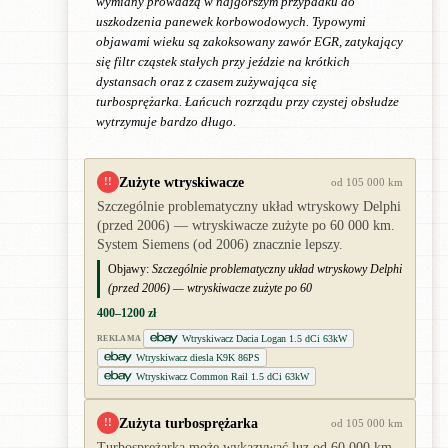
wymiany prowadzą w najgorszym przypadku do
uszkodzenia panewek korbowodowych. Typowymi
objawami wieku są zakoksowany zawór EGR, zatykający
się filtr cząstek stałych przy jeździe na krótkich
dystansach oraz z czasem zużywająca się
turbosprężarka. Łańcuch rozrządu przy czystej obsłudze
wytrzymuje bardzo długo.
Zużyte wtryskiwacze
!!
od 105 000 km
Szczególnie problematyczny układ wtryskowy Delphi
(przed 2006) — wtryskiwacze zużyte po 60 000 km.
System Siemens (od 2006) znacznie lepszy.
Objawy:
Szczególnie problematyczny układ wtryskowy Delphi
(przed 2006) — wtryskiwacze zużyte po 60
400–1200 zł
Wtryskiwacz Dacia Logan 1.5 dCi 63kW
REKLAMA
Wtryskiwacz diesla K9K 86PS
Wtryskiwacz Common Rail 1.5 dCi 63kW
Zużyta turbosprężarka
!!
od 105 000 km
Turbosprężarka może wykazywać luz od 60 000 km,