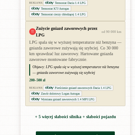
Termostat Dacia 1.4 LPG
REKLAMA
Termostat K7J Autogas
Termostat cieczy chłodzącej 1.4 LPG
Zużycie gniazd zaworowych przez
!!
od 90 000 km
LPG
LPG spala się w wyższej temperaturze niż benzyna —
gniazda zaworowe zużywają się szybciej. Co 30 000
km sprawdzać luz zaworowy. Hartowane gniazda
zaworowe montowane fabrycznie.
Objawy:
LPG spala się w wyższej temperaturze niż benzyna
— gniazda zaworowe zużywają się szybciej
200–500 zł
Pierścienie gniazd zaworowych Dacia 1.4 LPG
REKLAMA
Zawór dolotowy Logan Autogas
Wymiana gniazd zaworowych 1.4 MPI LPG
+ 5 więcej słabości silnika + słabości pojazdu