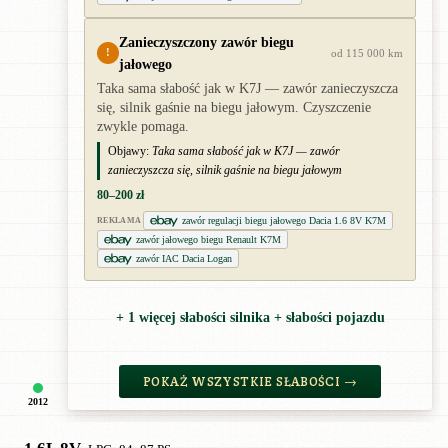
Zanieczyszczony zawór biegu
!
od 115 000 km
jałowego
Taka sama słabość jak w K7J — zawór zanieczyszcza
się, silnik gaśnie na biegu jałowym. Czyszczenie
zwykle pomaga.
Objawy:
Taka sama słabość jak w K7J — zawór
zanieczyszcza się, silnik gaśnie na biegu jałowym
80–200 zł
zawór regulacji biegu jałowego Dacia 1.6 8V K7M
REKLAMA
zawór jałowego biegu Renault K7M
zawór IAC Dacia Logan
+ 1 więcej słabości silnika + słabości pojazdu
POKAŻ WSZYSTKIE SŁABOŚCI →
2012