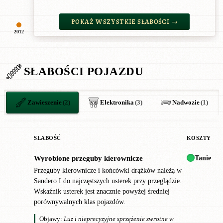
POKAŻ WSZYSTKIE SŁABOŚCI →
2012
SŁABOŚCI POJAZDU
Zawieszenie
(2)
Elektronika
(3)
Nadwozie
(1)
SŁABOŚĆ
KOSZTY
Tanie
Wyrobione przeguby kierownicze
!
Przeguby kierownicze i końcówki drążków należą w
Sandero I do najczęstszych usterek przy przeglądzie.
Wskaźnik usterek jest znacznie powyżej średniej
porównywalnych klas pojazdów.
Objawy:
Luz i nieprecyzyjne sprzężenie zwrotne w