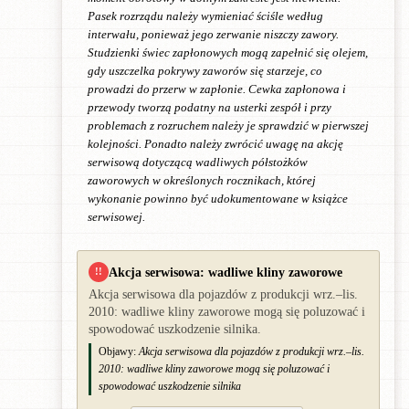
Pasek rozrządu należy wymieniać ściśle według
interwału, ponieważ jego zerwanie niszczy zawory.
Studzienki świec zapłonowych mogą zapełnić się olejem,
gdy uszczelka pokrywy zaworów się starzeje, co
prowadzi do przerw w zapłonie. Cewka zapłonowa i
przewody tworzą podatny na usterki zespół i przy
problemach z rozruchem należy je sprawdzić w pierwszej
kolejności. Ponadto należy zwrócić uwagę na akcję
serwisową dotyczącą wadliwych półstożków
zaworowych w określonych rocznikach, której
wykonanie powinno być udokumentowane w książce
serwisowej.
Akcja serwisowa: wadliwe kliny zaworowe
!!
Akcja serwisowa dla pojazdów z produkcji wrz.–lis.
2010: wadliwe kliny zaworowe mogą się poluzować i
spowodować uszkodzenie silnika.
Objawy:
Akcja serwisowa dla pojazdów z produkcji wrz.–lis.
2010: wadliwe kliny zaworowe mogą się poluzować i
spowodować uszkodzenie silnika