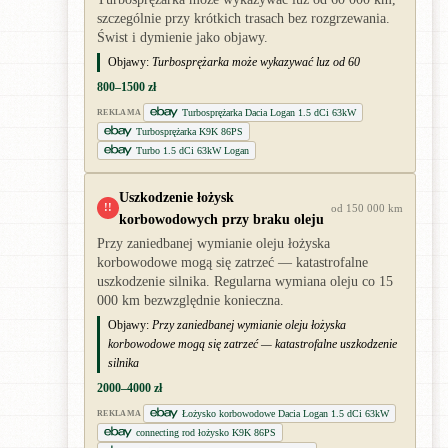
szczególnie przy krótkich trasach bez rozgrzewania.
Świst i dymienie jako objawy.
Objawy:
Turbosprężarka może wykazywać luz od 60
800–1500 zł
Turbosprężarka Dacia Logan 1.5 dCi 63kW
REKLAMA
Turbosprężarka K9K 86PS
Turbo 1.5 dCi 63kW Logan
Uszkodzenie łożysk
!!
od 150 000 km
korbowodowych przy braku oleju
Przy zaniedbanej wymianie oleju łożyska
korbowodowe mogą się zatrzeć — katastrofalne
uszkodzenie silnika. Regularna wymiana oleju co 15
000 km bezwzględnie konieczna.
Objawy:
Przy zaniedbanej wymianie oleju łożyska
korbowodowe mogą się zatrzeć — katastrofalne uszkodzenie
silnika
2000–4000 zł
Łożysko korbowodowe Dacia Logan 1.5 dCi 63kW
REKLAMA
connecting rod łożysko K9K 86PS