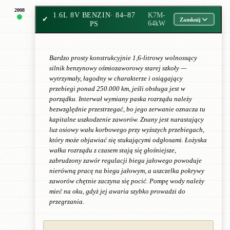
2008
1.6L 8V BENZIN
· 84–87
K7M-
✔
Zamknij
PS
64kW
Bardzo prosty konstrukcyjnie 1,6-litrowy wolnossący
silnik benzynowy ośmiozaworowy starej szkoły —
wytrzymały, łagodny w charakterze i osiągający
przebiegi ponad 250.000 km, jeśli obsługa jest w
porządku. Interwał wymiany paska rozrządu należy
bezwzględnie przestrzegać, bo jego zerwanie oznacza tu
kapitalne uszkodzenie zaworów. Znany jest narastający
luz osiowy wału korbowego przy wyższych przebiegach,
który może objawiać się stukającymi odgłosami. Łożyska
wałka rozrządu z czasem stają się głośniejsze,
zabrudzony zawór regulacji biegu jałowego powoduje
nierówną pracę na biegu jałowym, a uszczelka pokrywy
zaworów chętnie zaczyna się pocić. Pompę wody należy
mieć na oku, gdyż jej awaria szybko prowadzi do
przegrzania.