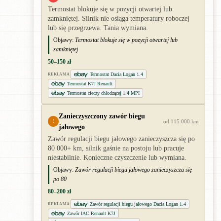
Termostat blokuje się w pozycji otwartej lub
zamkniętej. Silnik nie osiąga temperatury roboczej
lub się przegrzewa. Tania wymiana.
Objawy:
Termostat blokuje się w pozycji otwartej lub
zamkniętej
50–150 zł
Termostat Dacia Logan 1.4
REKLAMA
Termostat K7J Renault
Termostat cieczy chłodzącej 1.4 MPI
Zanieczyszczony zawór biegu
!
od 115 000 km
jałowego
Zawór regulacji biegu jałowego zanieczyszcza się po
80 000+ km, silnik gaśnie na postoju lub pracuje
niestabilnie. Konieczne czyszczenie lub wymiana.
Objawy:
Zawór regulacji biegu jałowego zanieczyszcza się
po 80
80–200 zł
Zawór regulacji biegu jałowego Dacia Logan 1.4
REKLAMA
Zawór IAC Renault K7J