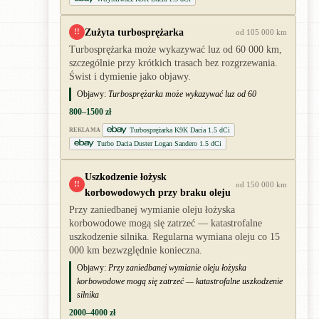
Zużyta turbosprężarka
!!
od 105 000 km
Turbosprężarka może wykazywać luz od 60 000 km,
szczególnie przy krótkich trasach bez rozgrzewania.
Świst i dymienie jako objawy.
Objawy:
Turbosprężarka może wykazywać luz od 60
800–1500 zł
Turbosprężarka K9K Dacia 1.5 dCi
REKLAMA
Turbo Dacia Duster Logan Sandero 1.5 dCi
Uszkodzenie łożysk
!!
od 150 000 km
korbowodowych przy braku oleju
Przy zaniedbanej wymianie oleju łożyska
korbowodowe mogą się zatrzeć — katastrofalne
uszkodzenie silnika. Regularna wymiana oleju co 15
000 km bezwzględnie konieczna.
Objawy:
Przy zaniedbanej wymianie oleju łożyska
korbowodowe mogą się zatrzeć — katastrofalne uszkodzenie
silnika
2000–4000 zł