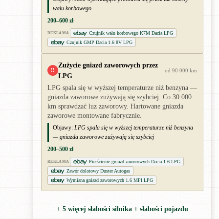
wału korbowego
200–600 zł
Czujnik wału korbowego K7M Dacia LPG
REKLAMA
Czujnik GMP Dacia 1.6 8V LPG
Zużycie gniazd zaworowych przez
!!
od 90 000 km
LPG
LPG spala się w wyższej temperaturze niż benzyna —
gniazda zaworowe zużywają się szybciej. Co 30 000
km sprawdzać luz zaworowy. Hartowane gniazda
zaworowe montowane fabrycznie.
Objawy:
LPG spala się w wyższej temperaturze niż benzyna
— gniazda zaworowe zużywają się szybciej
200–500 zł
Pierścienie gniazd zaworowych Dacia 1.6 LPG
REKLAMA
Zawór dolotowy Duster Autogas
Wymiana gniazd zaworowych 1.6 MPI LPG
+ 5 więcej słabości silnika + słabości pojazdu