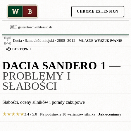
W
B
CHROME EXTENSION
🇩🇪 guteautoschlechteauto.de
Dacia · Samochód miejski · 2008–2012
WŁASNE WYSZUKIWANIE
UDOSTĘPNIJ
DACIA SANDERO 1
—
PROBLEMY I
SŁABOŚCI
Słabości, oceny silników i porady zakupowe
★
★
★
★
★
3.4 / 5.0 · Na podstawie 10 wariantów silnika ·
Jak oceniamy