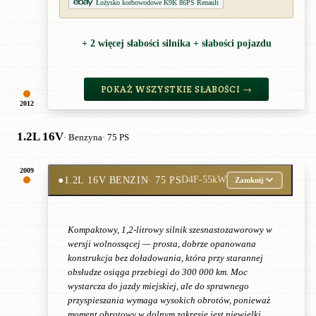
Łożysko korbowodowe K9K 86PS Renault
+ 2 więcej słabości silnika + słabości pojazdu
POKAŻ WSZYSTKIE SŁABOŚCI →
2012
1.2L 16V
· Benzyna
· 75 PS
2009
●
1.2L 16V BENZIN
· 75 PS
D4F-55kW
Zamknij
Kompaktowy, 1,2-litrowy silnik szesnastozaworowy w
wersji wolnossącej — prosta, dobrze opanowana
konstrukcja bez doładowania, która przy starannej
obsłudze osiąga przebiegi do 300 000 km. Moc
wystarcza do jazdy miejskiej, ale do sprawnego
przyspieszania wymaga wysokich obrotów, ponieważ
moment obrotowy w dolnym zakresie jest niewielki.