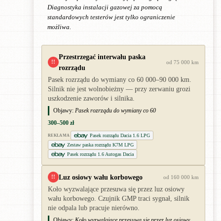
Diagnostyka instalacji gazowej za pomocą
standardowych testerów jest tylko ograniczenie
możliwa.
Przestrzegać interwału paska
!!
od 75 000 km
rozrządu
Pasek rozrządu do wymiany co 60 000–90 000 km.
Silnik nie jest wolnobieżny — przy zerwaniu grozi
uszkodzenie zaworów i silnika.
Objawy:
Pasek rozrządu do wymiany co 60
300–500 zł
Pasek rozrządu Dacia 1.6 LPG
REKLAMA
Zestaw paska rozrządu K7M LPG
Pasek rozrządu 1.6 Autogas Dacia
Luz osiowy wału korbowego
!!
od 160 000 km
Koło wyzwalające przesuwa się przez luz osiowy
wału korbowego. Czujnik GMP traci sygnał, silnik
nie odpala lub pracuje nierówno.
Objawy:
Koło wyzwalające przesuwa się przez luz osiowy