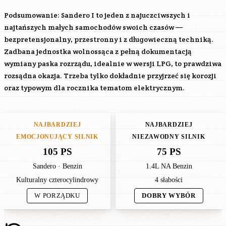
Podsumowanie: Sandero I to jeden z najuczciwszych i
najtańszych małych samochodów swoich czasów —
bezpretensjonalny, przestronny i z długowieczną techniką.
Zadbana jednostka wolnossąca z pełną dokumentacją
wymiany paska rozrządu, idealnie w wersji LPG, to prawdziwa
rozsądna okazja. Trzeba tylko dokładnie przyjrzeć się korozji
oraz typowym dla rocznika tematom elektrycznym.
NAJBARDZIEJ
NAJBARDZIEJ
EMOCJONUJĄCY SILNIK
NIEZAWODNY SILNIK
105 PS
75 PS
Sandero · Benzin
1.4L NA Benzin
Kulturalny czterocylindrowy
4 słabości
W PORZĄDKU
DOBRY WYBÓR