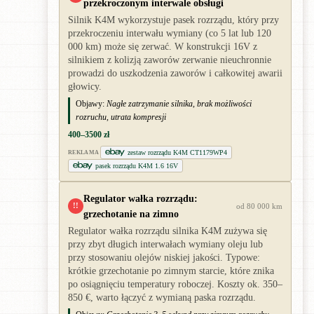
przekroczonym interwale obsługi
Silnik K4M wykorzystuje pasek rozrządu, który przy
przekroczeniu interwału wymiany (co 5 lat lub 120
000 km) może się zerwać. W konstrukcji 16V z
silnikiem z kolizją zaworów zerwanie nieuchronnie
prowadzi do uszkodzenia zaworów i całkowitej awarii
głowicy.
Objawy:
Nagłe zatrzymanie silnika, brak możliwości
rozruchu, utrata kompresji
400–3500 zł
zestaw rozrządu K4M CT1179WP4
REKLAMA
pasek rozrządu K4M 1.6 16V
Regulator wałka rozrządu:
!!
od 80 000 km
grzechotanie na zimno
Regulator wałka rozrządu silnika K4M zużywa się
przy zbyt długich interwałach wymiany oleju lub
przy stosowaniu olejów niskiej jakości. Typowe:
krótkie grzechotanie po zimnym starcie, które znika
po osiągnięciu temperatury roboczej. Koszty ok. 350–
850 €, warto łączyć z wymianą paska rozrządu.