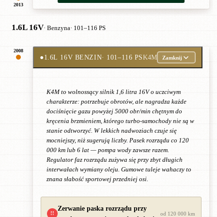
2013
1.6L 16V
· Benzyna
· 101–116 PS
2008
●
1.6L 16V BENZIN
· 101–116 PS
K4M
Zamknij
K4M to wolnossący silnik 1,6 litra 16V o uczciwym
charakterze: potrzebuje obrotów, ale nagradza każde
dociśnięcie gazu powyżej 5000 obr/min chętnym do
kręcenia brzmieniem, którego turbo-samochody nie są w
stanie odtworzyć. W lekkich nadwoziach czuje się
mocniejszy, niż sugerują liczby. Pasek rozrządu co 120
000 km lub 6 lat — pompa wody zawsze razem.
Regulator faz rozrządu zużywa się przy zbyt długich
interwałach wymiany oleju. Gumowe tuleje wahaczy to
znana słabość sportowej przedniej osi.
Zerwanie paska rozrządu przy
!!
od 120 000 km