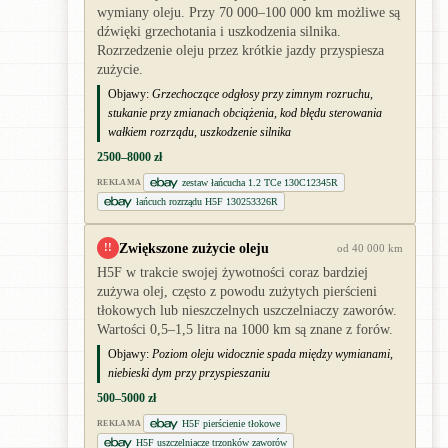
wymiany oleju. Przy 70 000–100 000 km możliwe są
dźwięki grzechotania i uszkodzenia silnika.
Rozrzedzenie oleju przez krótkie jazdy przyspiesza
zużycie.
Objawy:
Grzechoczące odgłosy przy zimnym rozruchu,
stukanie przy zmianach obciążenia, kod błędu sterowania
wałkiem rozrządu, uszkodzenie silnika
2500–8000 zł
zestaw łańcucha 1.2 TCe 130C12345R
REKLAMA
łańcuch rozrządu H5F 130253326R
Zwiększone zużycie oleju
!!
od 40 000 km
H5F w trakcie swojej żywotności coraz bardziej
zużywa olej, często z powodu zużytych pierścieni
tłokowych lub nieszczelnych uszczelniaczy zaworów.
Wartości 0,5–1,5 litra na 1000 km są znane z forów.
Objawy:
Poziom oleju widocznie spada między wymianami,
niebieski dym przy przyspieszaniu
500–5000 zł
H5F pierścienie tłokowe
REKLAMA
H5F uszczelniacze trzonków zaworów