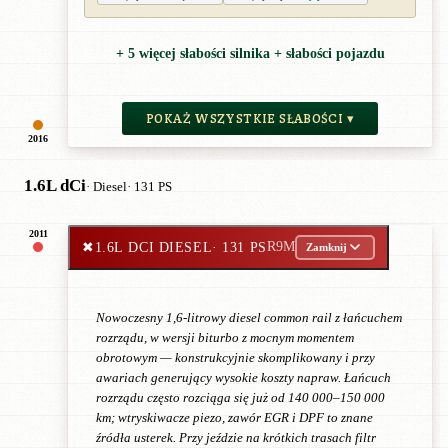
+ 5 więcej słabości silnika + słabości pojazdu
POKAŻ WSZYSTKIE SŁABOŚCI ▾
2016
1.6L dCi
· Diesel
· 131 PS
2011
✖
1.6L DCI DIESEL
· 131 PS
R9M
Zamknij
Nowoczesny 1,6-litrowy diesel common rail z łańcuchem
rozrządu, w wersji biturbo z mocnym momentem
obrotowym — konstrukcyjnie skomplikowany i przy
awariach generujący wysokie koszty napraw. Łańcuch
rozrządu często rozciąga się już od 140 000–150 000
km; wtryskiwacze piezo, zawór EGR i DPF to znane
źródła usterek. Przy jeździe na krótkich trasach filtr