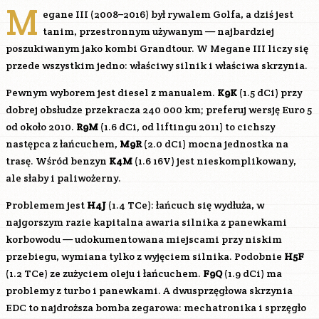
M
egane III (2008–2016) był rywalem Golfa, a dziś jest
tanim, przestronnym używanym — najbardziej
poszukiwanym jako kombi Grandtour. W Megane III liczy się
przede wszystkim jedno: właściwy silnik i właściwa skrzynia.
Pewnym wyborem jest diesel z manualem.
K9K
(1.5 dCi) przy
dobrej obsłudze przekracza 240 000 km; preferuj wersję Euro 5
od około 2010.
R9M
(1.6 dCi, od liftingu 2011) to cichszy
następca z łańcuchem,
M9R
(2.0 dCi) mocna jednostka na
trasę. Wśród benzyn
K4M
(1.6 16V) jest nieskomplikowany,
ale słaby i paliwożerny.
Problemem jest
H4J
(1.4 TCe): łańcuch się wydłuża, w
najgorszym razie kapitalna awaria silnika z panewkami
korbowodu — udokumentowana miejscami przy niskim
przebiegu, wymiana tylko z wyjęciem silnika. Podobnie
H5F
(1.2 TCe) ze zużyciem oleju i łańcuchem.
F9Q
(1.9 dCi) ma
problemy z turbo i panewkami. A dwusprzęgłowa skrzynia
EDC to najdroższa bomba zegarowa: mechatronika i sprzęgło