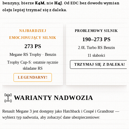
benzyny, bierze
K4M
, nie
H4J
. Od EDC bez dowodu wymian
oleju lepiej trzymać się z daleka.
NAJBARDZIEJ
PROBLEMOWY SILNIK
EMOCJONUJĄCY SILNIK
190–273 PS
273 PS
2.0L Turbo RS Benzin
Megane RS Trophy · Benzin
11 słabości
Trophy Cup-S: ostatnie ręcznie
TRZYMAJ SIĘ Z DALEKA!
składane RS
LEGENDARNY!
WARIANTY NADWOZIA
Renault Megane 3 jest dostępny jako Hatchback i Coupé i Grandtour —
wybierz typ nadwozia, aby zobaczyć dane ubezpieczeniowe: