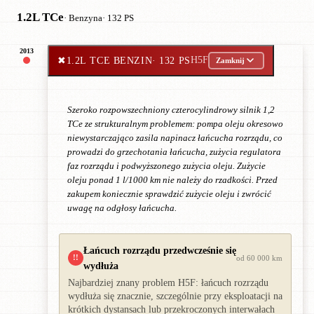
1.2L TCe
· Benzyna
· 132 PS
2013
✖
1.2L TCE BENZIN
· 132 PS
H5F
Zamknij
Szeroko rozpowszechniony czterocylindrowy silnik 1,2
TCe ze strukturalnym problemem: pompa oleju okresowo
niewystarczająco zasila napinacz łańcucha rozrządu, co
prowadzi do grzechotania łańcucha, zużycia regulatora
faz rozrządu i podwyższonego zużycia oleju. Zużycie
oleju ponad 1 l/1000 km nie należy do rzadkości. Przed
zakupem koniecznie sprawdzić zużycie oleju i zwrócić
uwagę na odgłosy łańcucha.
Łańcuch rozrządu przedwcześnie się
!!
od 60 000 km
wydłuża
Najbardziej znany problem H5F: łańcuch rozrządu
wydłuża się znacznie, szczególnie przy eksploatacji na
krótkich dystansach lub przekroczonych interwałach