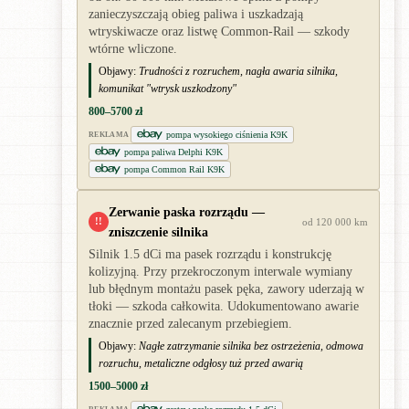
zanieczyszczają obieg paliwa i uszkadzają
wtryskiwacze oraz listwę Common-Rail — szkody
wtórne wliczone.
Objawy:
Trudności z rozruchem, nagła awaria silnika,
komunikat "wtrysk uszkodzony"
800–5700 zł
pompa wysokiego ciśnienia K9K
REKLAMA
pompa paliwa Delphi K9K
pompa Common Rail K9K
Zerwanie paska rozrządu —
!!
od 120 000 km
zniszczenie silnika
Silnik 1.5 dCi ma pasek rozrządu i konstrukcję
kolizyjną. Przy przekroczonym interwale wymiany
lub błędnym montażu pasek pęka, zawory uderzają w
tłoki — szkoda całkowita. Udokumentowano awarie
znacznie przed zalecanym przebiegiem.
Objawy:
Nagłe zatrzymanie silnika bez ostrzeżenia, odmowa
rozruchu, metaliczne odgłosy tuż przed awarią
1500–5000 zł