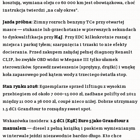
kosztują, wymiana oleju co 60 000 km jest obowiązkowa, choć
instrukcja twierdzi „na cały okres".
Jazda próbna:
Zimny rozruch benzyny TCe przy otwartej
masce — stukanie lub grzechotanie w pierwszych sekundach
to dyskwalifikacja przy
H4J
. Przy EDC kilkukrotnie ruszaj z
miejsca i parkuj tyłem; szarpnięcia i trzaski to nie efekty
docierania. Przed zakupem zażądaj pełnej diagnozy Renault
CLIP, bo zwykłe OBD widzi w Megane III tylko ułamek
sterowników. Sprawdź zawieszenie (sprężyny, drążki) i wnękę
koła zapasowego pod kątem wody z trzeciego światła stop.
Stan rynku 2026:
Egzemplarze sprzed liftingu z wysokim
przebiegiem od około 7 000–15 000 zł, zadbane polifty od 2012
między 21 000 a 36 000 zł, coupé nieco niżej. Dobrze utrzymany
1.5 dCi Grandtour to rozsądny sweet spot.
Wskazówka insidera:
1.5 dCi (
K9K
) Euro 5 jako Grandtour z
manualem
— diesel z pełną książką i paskiem wymienianym
w interwale jeździ niezawodnie bardzo długo. Kto chce