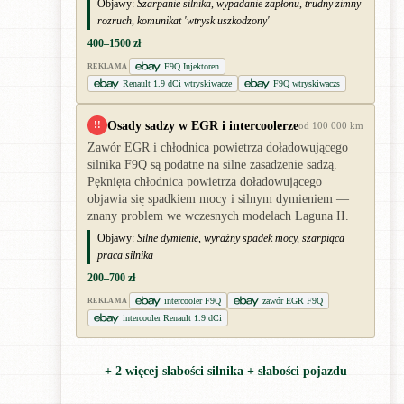
Objawy:
Szarpanie silnika, wypadanie zapłonu, trudny zimny
rozruch, komunikat 'wtrysk uszkodzony'
400–1500 zł
F9Q Injektoren
REKLAMA
Renault 1.9 dCi wtryskiwacze
F9Q wtryskiwaczs
Osady sadzy w EGR i intercoolerze
!!
od 100 000 km
Zawór EGR i chłodnica powietrza doładowującego
silnika F9Q są podatne na silne zasadzenie sadzą.
Pęknięta chłodnica powietrza doładowującego
objawia się spadkiem mocy i silnym dymieniem —
znany problem we wczesnych modelach Laguna II.
Objawy:
Silne dymienie, wyraźny spadek mocy, szarpiąca
praca silnika
200–700 zł
intercooler F9Q
zawór EGR F9Q
REKLAMA
intercooler Renault 1.9 dCi
+ 2 więcej słabości silnika + słabości pojazdu