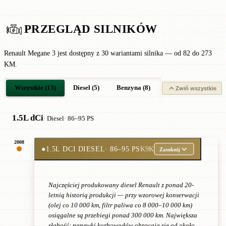
PRZEGLĄD SILNIKÓW
Renault Megane 3 jest dostępny z 30 wariantami silnika — od 82 do 273
KM.
Wszystkie (13)
Diesel (5)
Benzyna (8)
Zwiń wszystkie
1.5L dCi
· Diesel
· 86–95 PS
2008
●
1.5L DCI DIESEL
· 86–95 PS
K9K
Zamknij
Najczęściej produkowany diesel Renault z ponad 20-
letnią historią produkcji — przy wzorowej konserwacji
(olej co 10 000 km, filtr paliwa co 8 000–10 000 km)
osiągalne są przebiegi ponad 300 000 km. Największa
słabość: panewki korbowodów obracają się od około