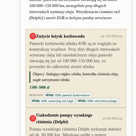
100 000–150 000 km, szczególnie przy długich
interwałach wymiany oleju. Wtryskiwacze common rail
(Delphi) i zawór EGR to kolejne punkty serwisowe.
Zużycie łożysk korbowodu
!!
od 150 000 km
Panewki korbowodu silnika K9K są ze względu na
konstrukcję wrażliwe. Przy zbyt długich interwałach
wymiany oleju lub niewłaściwym oleju panewki
obracają się już od 100 000–150 000 km, co
prowadzi do całkowitej awarii silnika.
Objawy:
Stukający odgłos silnika, kontrolka ciśnienia oleju,
nagłe zatrzymanie silnika
1500–5000 zł
K9K panewki korbowodowe
REKLAMA
K9K connecting rod Lager
K9K wał korbowynlager
Uszkodzenie pompy wysokiego
!!
od 90 000 km
ciśnienia (Delphi)
Pompa wysokiego ciśnienia Delphi wykazuje słabości
od ok. 80 000 km. Metalowe opiłki z pompy