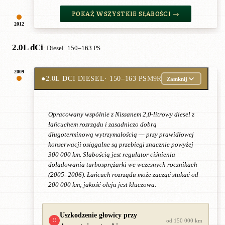
POKAŻ WSZYSTKIE SŁABOŚCI →
2012
2.0L dCi
· Diesel
· 150–163 PS
2009
●
2.0L DCI DIESEL
· 150–163 PS
M9R
Zamknij
Opracowany wspólnie z Nissanem 2,0-litrowy diesel z
łańcuchem rozrządu i zasadniczo dobrą
długoterminową wytrzymałością — przy prawidłowej
konserwacji osiągalne są przebiegi znacznie powyżej
300 000 km. Słabością jest regulator ciśnienia
doładowania turbosprężarki we wczesnych rocznikach
(2005–2006). Łańcuch rozrządu może zacząć stukać od
200 000 km; jakość oleju jest kluczowa.
Uszkodzenie głowicy przy
!!
od 150 000 km