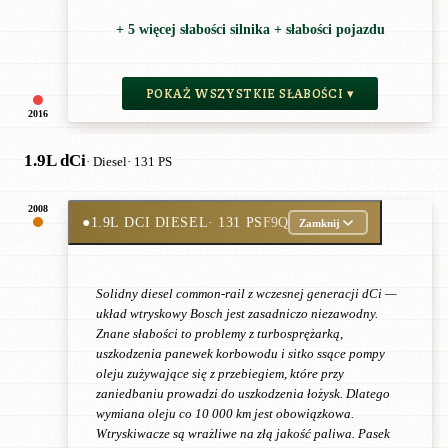
+ 5 więcej słabości silnika + słabości pojazdu
POKAŻ WSZYSTKIE SŁABOŚCI ▾
2016
1.9L dCi
· Diesel
· 131 PS
2008
●
1.9L DCI DIESEL
· 131 PS
F9Q
Zamknij
Solidny diesel common-rail z wczesnej generacji dCi —
układ wtryskowy Bosch jest zasadniczo niezawodny.
Znane słabości to problemy z turbosprężarką,
uszkodzenia panewek korbowodu i sitko ssące pompy
oleju zużywające się z przebiegiem, które przy
zaniedbaniu prowadzi do uszkodzenia łożysk. Dlatego
wymiana oleju co 10 000 km jest obowiązkowa.
Wtryskiwacze są wrażliwe na złą jakość paliwa. Pasek