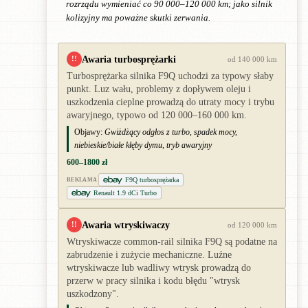
rozrządu wymieniać co 90 000–120 000 km; jako silnik
kolizyjny ma poważne skutki zerwania.
Awaria turbosprężarki
!!
od 140 000 km
Turbosprężarka silnika F9Q uchodzi za typowy słaby
punkt. Luz wału, problemy z dopływem oleju i
uszkodzenia cieplne prowadzą do utraty mocy i trybu
awaryjnego, typowo od 120 000–160 000 km.
Objawy:
Gwiżdżący odgłos z turbo, spadek mocy,
niebieskie/białe kłęby dymu, tryb awaryjny
600–1800 zł
F9Q turbosprężarka
REKLAMA
Renault 1.9 dCi Turbo
Awaria wtryskiwaczy
!!
od 120 000 km
Wtryskiwacze common-rail silnika F9Q są podatne na
zabrudzenie i zużycie mechaniczne. Luźne
wtryskiwacze lub wadliwy wtrysk prowadzą do
przerw w pracy silnika i kodu błędu "wtrysk
uszkodzony".