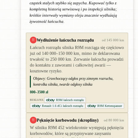
cząstek stałych szybko się zapycha. Kupować tylko z
kompletną historią serwisową i po inspekcji silnika;
krótkie interwały wymiany oleju znacznie wydłużają
żywotność łańcucha.
Wydłużenie łańcucha rozrządu
!!
od 145 000 km
Łańcuch rozrządu silnika R9M rozciąga się częściowo
już od 140 000–150 000 km, mimo że deklarowana
trwałość to 250 000 km. Zerwanie łańcucha prowadzi
do kontaktu z zaworami i całkowitej awarii —
kosztowne ryzyko.
Objawy:
Grzechoczący odgłos przy zimnym rozruchu,
kontrolka silnika, twarde odgłosy silnika
800–3500 zł
R9M łańcuch rozrządu
REKLAMA
Renault 1.6 dCi łańcuch rozrządu
R9M Kettenspanner
Pęknięcie korbowodu (skropliny)
!!
od 80 000 km
W silniku R9M 452 wielokrotnie występują pęknięcia
korbowodów, które są przypisywane zasysaniu