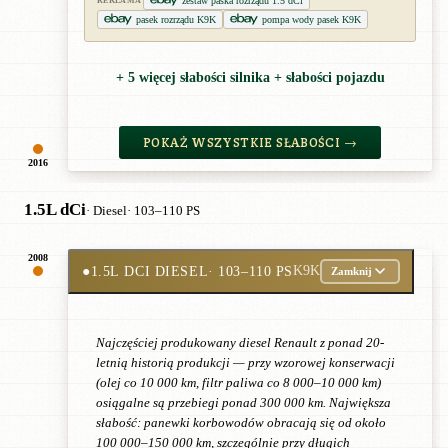
zestaw paska rozrządu 1.5 dCi
REKLAMA
pasek rozrządu K9K
pompa wody pasek K9K
+ 5 więcej słabości silnika + słabości pojazdu
POKAŻ WSZYSTKIE SŁABOŚCI →
2016
1.5L dCi
· Diesel
· 103–110 PS
2008
●
1.5L DCI DIESEL
· 103–110 PS
K9K
Zamknij
Najczęściej produkowany diesel Renault z ponad 20-
letnią historią produkcji — przy wzorowej konserwacji
(olej co 10 000 km, filtr paliwa co 8 000–10 000 km)
osiągalne są przebiegi ponad 300 000 km. Największa
słabość: panewki korbowodów obracają się od około
100 000–150 000 km, szczególnie przy długich