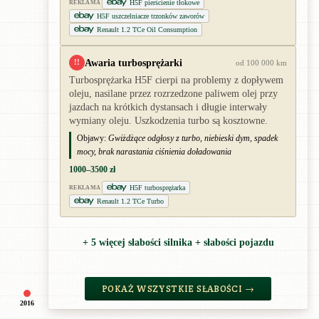
H5F pierścienie tłokowe
REKLAMA
H5F uszczelniacze trzonków zaworów
Renault 1.2 TCe Oil Consumption
Awaria turbosprężarki
!!
od 100 000 km
Turbosprężarka H5F cierpi na problemy z dopływem
oleju, nasilane przez rozrzedzone paliwem olej przy
jazdach na krótkich dystansach i długie interwały
wymiany oleju. Uszkodzenia turbo są kosztowne.
Objawy:
Gwiżdżące odgłosy z turbo, niebieski dym, spadek
mocy, brak narastania ciśnienia doładowania
1000–3500 zł
H5F turbosprężarka
REKLAMA
Renault 1.2 TCe Turbo
+ 5 więcej słabości silnika + słabości pojazdu
POKAŻ WSZYSTKIE SŁABOŚCI →
2016