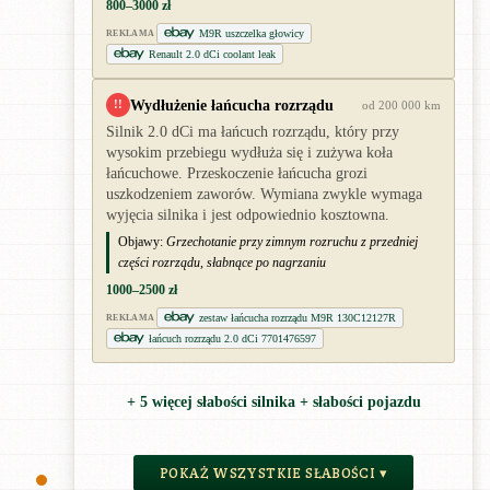
800–3000 zł
M9R uszczelka głowicy
REKLAMA
Renault 2.0 dCi coolant leak
Wydłużenie łańcucha rozrządu
!!
od 200 000 km
Silnik 2.0 dCi ma łańcuch rozrządu, który przy
wysokim przebiegu wydłuża się i zużywa koła
łańcuchowe. Przeskoczenie łańcucha grozi
uszkodzeniem zaworów. Wymiana zwykle wymaga
wyjęcia silnika i jest odpowiednio kosztowna.
Objawy:
Grzechotanie przy zimnym rozruchu z przedniej
części rozrządu, słabnące po nagrzaniu
1000–2500 zł
zestaw łańcucha rozrządu M9R 130C12127R
REKLAMA
łańcuch rozrządu 2.0 dCi 7701476597
+ 5 więcej słabości silnika + słabości pojazdu
POKAŻ WSZYSTKIE SŁABOŚCI ▾