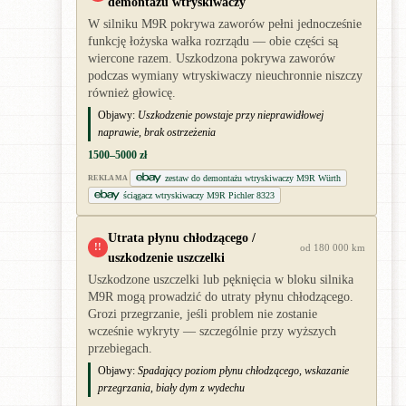
demontażu wtryskiwaczy
W silniku M9R pokrywa zaworów pełni jednocześnie
funkcję łożyska wałka rozrządu — obie części są
wiercone razem. Uszkodzona pokrywa zaworów
podczas wymiany wtryskiwaczy nieuchronnie niszczy
również głowicę.
Objawy:
Uszkodzenie powstaje przy nieprawidłowej
naprawie, brak ostrzeżenia
1500–5000 zł
zestaw do demontażu wtryskiwaczy M9R Würth
REKLAMA
ściągacz wtryskiwaczy M9R Pichler 8323
Utrata płynu chłodzącego /
!!
od 180 000 km
uszkodzenie uszczelki
Uszkodzone uszczelki lub pęknięcia w bloku silnika
M9R mogą prowadzić do utraty płynu chłodzącego.
Grozi przegrzanie, jeśli problem nie zostanie
wcześnie wykryty — szczególnie przy wyższych
przebiegach.
Objawy:
Spadający poziom płynu chłodzącego, wskazanie
przegrzania, biały dym z wydechu