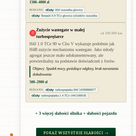
1500–4000 zł
H4J uszczelka głowicy
REKLAMA
Renault 0.9 TCe głowica cylindrów uszczelka
Zużycie wastegate w małej
!!
od 100 000 km
turbosprężarce
H4J 1.0 TCe 90 w Clio V wykazuje podobnie jak
H4B zużycie mechanizmu wastegate. Jako młody
agregat jeszcze mało udokumentowany, ale
potwierdzalny na podstawie doświadczeń z forów.
Objawy:
Spadek mocy, gwiżdżące odgłosy, brak narastania
doładowania
500–2900 zł
turbosprężarka H4J 54399880077
REKLAMA
turbosprężarka 1.4 TCe 144110001R
+ 3 więcej słabości silnika + słabości pojazdu
POKAŻ WSZYSTKIE SŁABOŚCI →