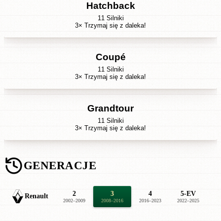
Hatchback
11 Silniki
3× Trzymaj się z daleka!
Coupé
11 Silniki
3× Trzymaj się z daleka!
Grandtour
11 Silniki
3× Trzymaj się z daleka!
GENERACJE
2
3
4
5-EV
Renault
2002–2009
2008–2016
2016–2023
2022–2025