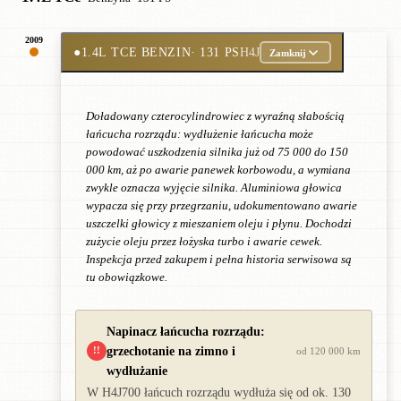
2009
●
1.4L TCE BENZIN
· 131 PS
H4J
Zamknij
Doładowany czterocylindrowiec z wyraźną słabością
łańcucha rozrządu: wydłużenie łańcucha może
powodować uszkodzenia silnika już od 75 000 do 150
000 km, aż po awarie panewek korbowodu, a wymiana
zwykle oznacza wyjęcie silnika. Aluminiowa głowica
wypacza się przy przegrzaniu, udokumentowano awarie
uszczelki głowicy z mieszaniem oleju i płynu. Dochodzi
zużycie oleju przez łożyska turbo i awarie cewek.
Inspekcja przed zakupem i pełna historia serwisowa są
tu obowiązkowe.
Napinacz łańcucha rozrządu:
grzechotanie na zimno i
!!
od 120 000 km
wydłużanie
W H4J700 łańcuch rozrządu wydłuża się od ok. 130