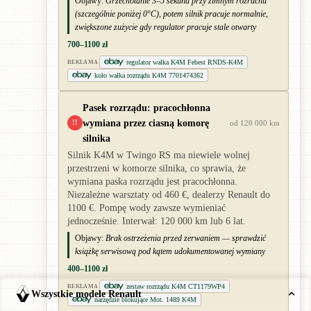
Objawy:
Grzechotanie 3–5 sekund przy zimnym rozruchu
(szczególnie poniżej 0°C), potem silnik pracuje normalnie,
zwiększone zużycie gdy regulator pracuje stale otwarty
700–1100 zł
regulator wałka K4M Febest RNDS-K4M
REKLAMA
koło wałka rozrządu K4M 7701474362
Pasek rozrządu: pracochłonna
wymiana przez ciasną komorę
!!
od 120 000 km
silnika
Silnik K4M w Twingo RS ma niewiele wolnej
przestrzeni w komorze silnika, co sprawia, że
wymiana paska rozrządu jest pracochłonna.
Niezależne warsztaty od 460 €, dealerzy Renault do
1100 €. Pompę wody zawsze wymieniać
jednocześnie. Interwał: 120 000 km lub 6 lat.
Objawy:
Brak ostrzeżenia przed zerwaniem — sprawdzić
książkę serwisową pod kątem udokumentowanej wymiany
400–1100 zł
zestaw rozrządu K4M CT1179WP4
REKLAMA
Wszystkie modele Renault
narzędzie blokujące Mot. 1489 K4M