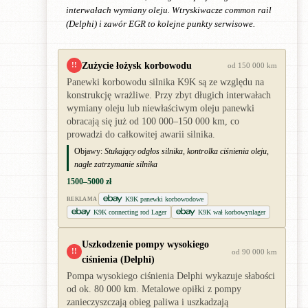
interwałach wymiany oleju. Wtryskiwacze common rail
(Delphi) i zawór EGR to kolejne punkty serwisowe.
Zużycie łożysk korbowodu
!!
od 150 000 km
Panewki korbowodu silnika K9K są ze względu na
konstrukcję wrażliwe. Przy zbyt długich interwałach
wymiany oleju lub niewłaściwym oleju panewki
obracają się już od 100 000–150 000 km, co
prowadzi do całkowitej awarii silnika.
Objawy:
Stukający odgłos silnika, kontrolka ciśnienia oleju,
nagłe zatrzymanie silnika
1500–5000 zł
K9K panewki korbowodowe
REKLAMA
K9K connecting rod Lager
K9K wał korbowynlager
Uszkodzenie pompy wysokiego
!!
od 90 000 km
ciśnienia (Delphi)
Pompa wysokiego ciśnienia Delphi wykazuje słabości
od ok. 80 000 km. Metalowe opiłki z pompy
zanieczyszczają obieg paliwa i uszkadzają