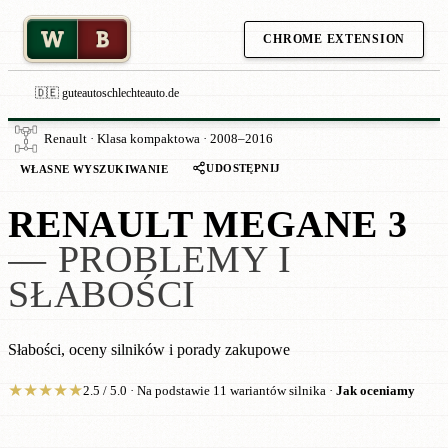
W
B
CHROME EXTENSION
🇩🇪 guteautoschlechteauto.de
Renault · Klasa kompaktowa · 2008–2016
UDOSTĘPNIJ
WŁASNE WYSZUKIWANIE
RENAULT MEGANE 3
— PROBLEMY I
SŁABOŚCI
Słabości, oceny silników i porady zakupowe
★
★
★
★
★
2.5 / 5.0 · Na podstawie 11 wariantów silnika ·
Jak oceniamy