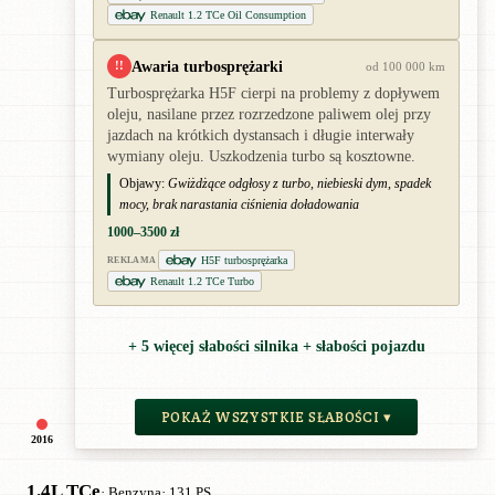
Renault 1.2 TCe Oil Consumption
Awaria turbosprężarki
!!
od 100 000 km
Turbosprężarka H5F cierpi na problemy z dopływem
oleju, nasilane przez rozrzedzone paliwem olej przy
jazdach na krótkich dystansach i długie interwały
wymiany oleju. Uszkodzenia turbo są kosztowne.
Objawy:
Gwiżdżące odgłosy z turbo, niebieski dym, spadek
mocy, brak narastania ciśnienia doładowania
1000–3500 zł
H5F turbosprężarka
REKLAMA
Renault 1.2 TCe Turbo
+ 5 więcej słabości silnika + słabości pojazdu
POKAŻ WSZYSTKIE SŁABOŚCI ▾
2016
1.4L TCe
· Benzyna
· 131 PS