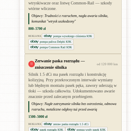
wtryskiwacze oraz listwę Common-Rail — szkody
wtórne wliczone.
Objawy:
Trudności z rozruchem, nagła awaria silnika,
komunikat "wtrysk uszkodzony"
800–5700 zł
pompa wysokiego ciśnienia K9K
REKLAMA
pompa paliwa Delphi K9K
pompa Common Rail K9K
Zerwanie paska rozrządu —
!!
od 120 000 km
zniszczenie silnika
Silnik 1.5 dCi ma pasek rozrządu i konstrukcję
kolizyjną. Przy przekroczonym interwale wymiany
lub błędnym montażu pasek pęka, zawory uderzają w
tłoki — szkoda całkowita. Udokumentowano awarie
znacznie przed zalecanym przebiegiem.
Objawy:
Nagłe zatrzymanie silnika bez ostrzeżenia, odmowa
rozruchu, metaliczne odgłosy tuż przed awarią
1500–5000 zł
zestaw paska rozrządu 1.5 dCi
REKLAMA
pasek rozrządu K9K
pompa wody pasek K9K