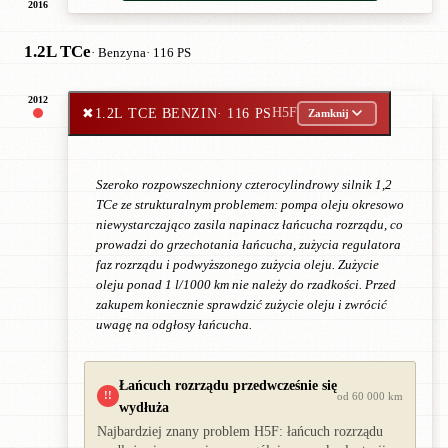
2016
1.2L TCe
· Benzyna
· 116 PS
2012
✖
1.2L TCE BENZIN
· 116 PS
H5F
Zamknij
Szeroko rozpowszechniony czterocylindrowy silnik 1,2
TCe ze strukturalnym problemem: pompa oleju okresowo
niewystarczająco zasila napinacz łańcucha rozrządu, co
prowadzi do grzechotania łańcucha, zużycia regulatora
faz rozrządu i podwyższonego zużycia oleju. Zużycie
oleju ponad 1 l/1000 km nie należy do rzadkości. Przed
zakupem koniecznie sprawdzić zużycie oleju i zwrócić
uwagę na odgłosy łańcucha.
Łańcuch rozrządu przedwcześnie się
!!
od 60 000 km
wydłuża
Najbardziej znany problem H5F: łańcuch rozrządu