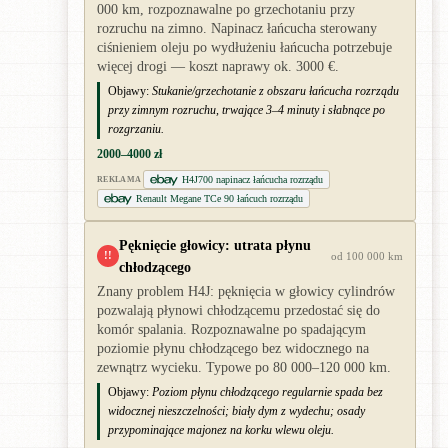
000 km, rozpoznawalne po grzechotaniu przy
rozruchu na zimno. Napinacz łańcucha sterowany
ciśnieniem oleju po wydłużeniu łańcucha potrzebuje
więcej drogi — koszt naprawy ok. 3000 €.
Objawy:
Stukanie/grzechotanie z obszaru łańcucha rozrządu
przy zimnym rozruchu, trwające 3–4 minuty i słabnące po
rozgrzaniu.
2000–4000 zł
H4J700 napinacz łańcucha rozrządu
REKLAMA
Renault Megane TCe 90 łańcuch rozrządu
Pęknięcie głowicy: utrata płynu
!!
od 100 000 km
chłodzącego
Znany problem H4J: pęknięcia w głowicy cylindrów
pozwalają płynowi chłodzącemu przedostać się do
komór spalania. Rozpoznawalne po spadającym
poziomie płynu chłodzącego bez widocznego na
zewnątrz wycieku. Typowe po 80 000–120 000 km.
Objawy:
Poziom płynu chłodzącego regularnie spada bez
widocznej nieszczelności; biały dym z wydechu; osady
przypominające majonez na korku wlewu oleju.