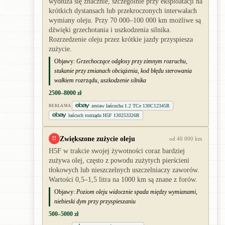
wydłuża się znacznie, szczególnie przy eksploatacji na
krótkich dystansach lub przekroczonych interwałach
wymiany oleju. Przy 70 000–100 000 km możliwe są
dźwięki grzechotania i uszkodzenia silnika.
Rozrzedzenie oleju przez krótkie jazdy przyspiesza
zużycie.
Objawy:
Grzechoczące odgłosy przy zimnym rozruchu,
stukanie przy zmianach obciążenia, kod błędu sterowania
wałkiem rozrządu, uszkodzenie silnika
2500–8000 zł
zestaw łańcucha 1.2 TCe 130C12345R
REKLAMA
łańcuch rozrządu H5F 130253326R
Zwiększone zużycie oleju
!!
od 40 000 km
H5F w trakcie swojej żywotności coraz bardziej
zużywa olej, często z powodu zużytych pierścieni
tłokowych lub nieszczelnych uszczelniaczy zaworów.
Wartości 0,5–1,5 litra na 1000 km są znane z forów.
Objawy:
Poziom oleju widocznie spada między wymianami,
niebieski dym przy przyspieszaniu
500–5000 zł