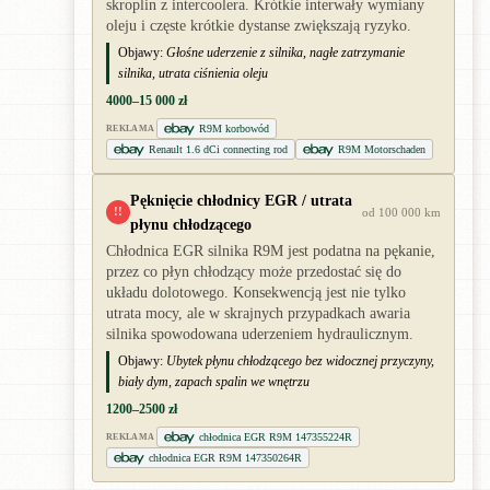
skroplin z intercoolera. Krótkie interwały wymiany
oleju i częste krótkie dystanse zwiększają ryzyko.
Objawy:
Głośne uderzenie z silnika, nagłe zatrzymanie
silnika, utrata ciśnienia oleju
4000–15 000 zł
R9M korbowód
REKLAMA
Renault 1.6 dCi connecting rod
R9M Motorschaden
Pęknięcie chłodnicy EGR / utrata
!!
od 100 000 km
płynu chłodzącego
Chłodnica EGR silnika R9M jest podatna na pękanie,
przez co płyn chłodzący może przedostać się do
układu dolotowego. Konsekwencją jest nie tylko
utrata mocy, ale w skrajnych przypadkach awaria
silnika spowodowana uderzeniem hydraulicznym.
Objawy:
Ubytek płynu chłodzącego bez widocznej przyczyny,
biały dym, zapach spalin we wnętrzu
1200–2500 zł
chłodnica EGR R9M 147355224R
REKLAMA
chłodnica EGR R9M 147350264R