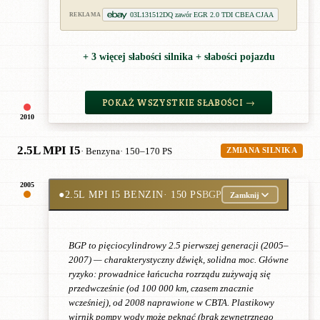
03L131512DQ zawór EGR 2.0 TDI CBEA CJAA
REKLAMA
+ 3 więcej słabości silnika + słabości pojazdu
POKAŻ WSZYSTKIE SŁABOŚCI →
2010
2.5L MPI I5
· Benzyna
· 150–170 PS
ZMIANA SILNIKA
2005
●
2.5L MPI I5 BENZIN
· 150 PS
BGP
Zamknij
BGP to pięciocylindrowy 2.5 pierwszej generacji (2005–
2007) — charakterystyczny dźwięk, solidna moc. Główne
ryzyko: prowadnice łańcucha rozrządu zużywają się
przedwcześnie (od 100 000 km, czasem znacznie
wcześniej), od 2008 naprawione w CBTA. Plastikowy
wirnik pompy wody może pęknąć (brak zewnętrznego