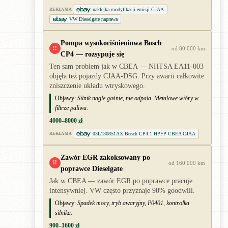
naklejka modyfikacji emisji CJAA
REKLAMA
VW Dieselgate naprawa
Pompa wysokociśnieniowa Bosch
!!
od 80 000 km
CP4 — rozsypuje się
Ten sam problem jak w CBEA — NHTSA EA11-003
objęła też pojazdy CJAA-DSG. Przy awarii całkowite
zniszczenie układu wtryskowego.
Objawy:
Silnik nagle gaśnie, nie odpala. Metalowe wióry w
filtrze paliwa.
4000–8000 zł
03L130851AX Bosch CP4.1 HPFP CBEA CJAA
REKLAMA
Zawór EGR zakoksowany po
!!
od 160 000 km
poprawce Dieselgate
Jak w CBEA — zawór EGR po poprawce pracuje
intensywniej. VW często przyznaje 90% goodwill.
Objawy:
Spadek mocy, tryb awaryjny, P0401, kontrolka
silnika.
900–1600 zł