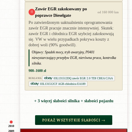
Zawór EGR zakoksowany po
!!
od 160 000 km
poprawce Dieselgate
Po zatwierdzonym uaktualnieniu oprogramowania
zawór EGR pracuje znacznie intensywniej. Skutek:
zawór EGR i chłodnica EGR szybciej zakoksowują
się. VW w wielu przypadkach pokrywa koszty z
dobrej woli (90% goodwill).
Objawy:
Spadek mocy, tryb awaryjny, P0401
niewystarczający przepływ EGR, nierówna praca, kontrolka
silnika.
900–1600 zł
03L131512DQ zawór EGR 2.0 TDI CBEA CJAA
REKLAMA
03L131512CF AGR-chłodnica EA189
+ 3 więcej słabości silnika + słabości pojazdu
POKAŻ WSZYSTKIE SŁABOŚCI →
2010
2009