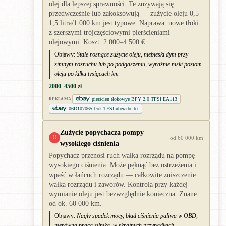
olej dla lepszej sprawności. Te zużywają się
przedwcześnie lub zakoksowują — zużycie oleju 0,5–
1,5 litra/1 000 km jest typowe. Naprawa: nowe tłoki
z szerszymi trójczęściowymi pierścieniami
olejowymi. Koszt: 2 000–4 500 €.
Objawy:
Stale rosnące zużycie oleju, niebieski dym przy
zimnym rozruchu lub po podgaszeniu, wyraźnie niski poziom
oleju po kilku tysiącach km
2000–4500 zł
pierścień tłokowye BPY 2.0 TFSI EA113
REKLAMA
06D107065 tłok TFSI überarbeitet
Zużycie popychacza pompy
!!
od 60 000 km
wysokiego ciśnienia
Popychacz przenosi ruch wałka rozrządu na pompę
wysokiego ciśnienia. Może pęknąć bez ostrzeżenia i
wpaść w łańcuch rozrządu — całkowite zniszczenie
wałka rozrządu i zaworów. Kontrola przy każdej
wymianie oleju jest bezwzględnie konieczna. Znane
od ok. 60 000 km.
Objawy:
Nagły spadek mocy, błąd ciśnienia paliwa w OBD,
nierówna praca silnika, w skrajnych przypadkach