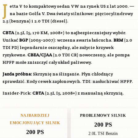
J
etta V to kompaktowy sedan VW na rynek US z lat 2000. —
na bazie Golfa V. Dwa światy silnikowe: pięciocylindrowy
2.5 (benzyna) i 2.0 TDI (diesel).
CBTA
(2.5L I5, 170 KM, 2008+) to najbezpieczniejszy wybór.
Unikać
BGP
(2005–2007): wczesna awaria łańcucha.
BRM
(2.0
TDI PD) legendarnie oszczędny, ale zużycie krzywek
ryzykowne.
CBEA
/
CJAA
(2.0 TDI CR) nowoczesny, ale pompa
HPFP może zniszczyć cały układ paliwowy.
Jazda próbna:
Skrzynię na ślizganie. Płyn chłodzący
sprawdzić. Kody cewek zapłonowych. TDI: nasłuchiwać HPFP.
Insider-Pick:
CBTA
(2.5L I5, 2008+) z manualną skrzynią.
NAJBARDZIEJ
PROBLEMOWY SILNIK
EMOCJONUJĄCY SILNIK
200 PS
200 PS
2.0L TSI Benzin