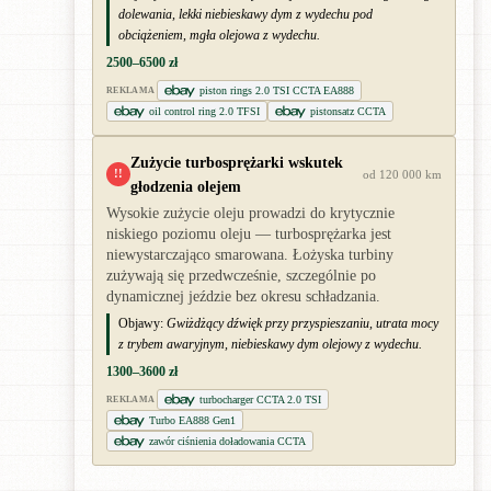
dolewania, lekki niebieskawy dym z wydechu pod
obciążeniem, mgła olejowa z wydechu.
2500–6500 zł
piston rings 2.0 TSI CCTA EA888
REKLAMA
oil control ring 2.0 TFSI
pistonsatz CCTA
Zużycie turbosprężarki wskutek
!!
od 120 000 km
głodzenia olejem
Wysokie zużycie oleju prowadzi do krytycznie
niskiego poziomu oleju — turbosprężarka jest
niewystarczająco smarowana. Łożyska turbiny
zużywają się przedwcześnie, szczególnie po
dynamicznej jeździe bez okresu schładzania.
Objawy:
Gwiżdżący dźwięk przy przyspieszaniu, utrata mocy
z trybem awaryjnym, niebieskawy dym olejowy z wydechu.
1300–3600 zł
turbocharger CCTA 2.0 TSI
REKLAMA
Turbo EA888 Gen1
zawór ciśnienia doładowania CCTA