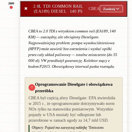
2009
2.0L TDI COMMON RAIL
✖
CBEA
Zamknij
(EA189) DIESEL
· 140 PS
CBEA to 2.0 TDI z wtryskiem common rail (EA189, 140
KM) — oszczędny, ale obciążony Dieselgate.
Najpoważniejszy problem: pompa wysokociśnieniowa
(HPFP) może zawieść bez ostrzeżenia i wysłać opiłki
przez cały układ paliwowy — totalne zniszczenie (do 35
000 zł). VW przedłużył gwarancję. Kolektor ssący z
kodem P2015. Obowiązkowy interwał paska rozrządu.
Oprogramowanie Dieselgate i obowiązkowa
!!
przeróbka
CBEA był częścią afery Dieselgate: EPA stwierdziła
w 2015 r., że oprogramowanie dotrzymywało norm
NOx tylko na stanowisku pomiarowym. Wszystkie
pojazdy w USA musiały być odkupione lub
przerobione w ramach ugody za 14,7 mld USD.
Objawy:
Pojazd ma zazwyczaj naklejkę "Emissions