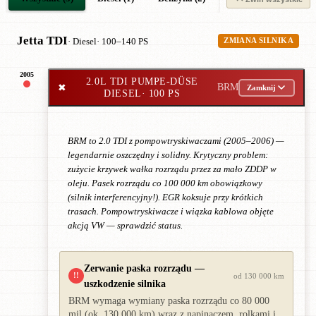
Jetta TDI
· Diesel
· 100–140 PS
ZMIANA SILNIKA
2005
2.0L TDI PUMPE-DÜSE
✖
BRM
Zamknij
DIESEL
· 100 PS
BRM to 2.0 TDI z pompowtryskiwaczami (2005–2006) —
legendarnie oszczędny i solidny. Krytyczny problem:
zużycie krzywek wałka rozrządu przez za mało ZDDP w
oleju. Pasek rozrządu co 100 000 km obowiązkowy
(silnik interferencyjny!). EGR koksuje przy krótkich
trasach. Pompowtryskiwacze i wiązka kablowa objęte
akcją VW — sprawdzić status.
Zerwanie paska rozrządu —
!!
od 130 000 km
uszkodzenie silnika
BRM wymaga wymiany paska rozrządu co 80 000
mil (ok. 130 000 km) wraz z napinaczem, rolkami i