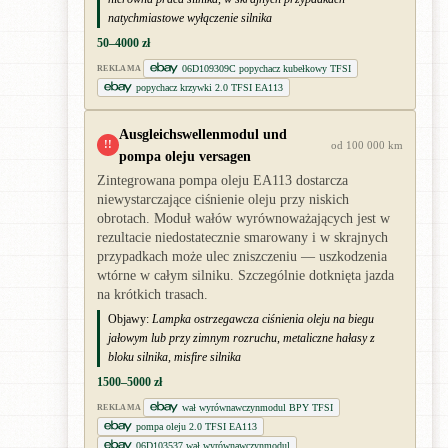
natychmiastowe wyłączenie silnika
50–4000 zł
06D109309C popychacz kubełkowy TFSI
REKLAMA
popychacz krzywki 2.0 TFSI EA113
Ausgleichswellenmodul und
!!
od 100 000 km
pompa oleju versagen
Zintegrowana pompa oleju EA113 dostarcza
niewystarczające ciśnienie oleju przy niskich
obrotach. Moduł wałów wyrównoważających jest w
rezultacie niedostatecznie smarowany i w skrajnych
przypadkach może ulec zniszczeniu — uszkodzenia
wtórne w całym silniku. Szczególnie dotknięta jazda
na krótkich trasach.
Objawy:
Lampka ostrzegawcza ciśnienia oleju na biegu
jałowym lub przy zimnym rozruchu, metaliczne hałasy z
bloku silnika, misfire silnika
1500–5000 zł
wał wyrównawczynmodul BPY TFSI
REKLAMA
pompa oleju 2.0 TFSI EA113
06D103537 wał wyrównawczynmodul