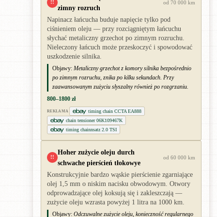
!!
od 70 000 km
zimny rozruch
Napinacz łańcucha buduje napięcie tylko pod
ciśnieniem oleju — przy rozciągniętym łańcuchu
słychać metaliczny grzechot po zimnym rozruchu.
Nieleczony łańcuch może przeskoczyć i spowodować
uszkodzenie silnika.
Objawy:
Metaliczny grzechot z komory silnika bezpośrednio
po zimnym rozruchu, znika po kilku sekundach. Przy
zaawansowanym zużyciu słyszalny również po rozgrzaniu.
800–1800 zł
timing chain CCTA EA888
REKLAMA
chain tensioner 06K109467K
timing chainnsatz 2.0 TSI
Hoher zużycie oleju durch
!!
od 60 000 km
schwache pierścień tłokowye
Konstrukcyjnie bardzo wąskie pierścienie zgarniające
olej 1,5 mm o niskim nacisku obwodowym. Otwory
odprowadzające olej koksują się i zakleszczają —
zużycie oleju wzrasta powyżej 1 litra na 1000 km.
Objawy:
Odczuwalne zużycie oleju, konieczność regularnego