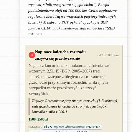
wycieku, silnik przegrzewa się „po cichu“). Pompa
podciśnieniowa oleji od 100 000 km. Cewki zapłonowe
regularnie zawodzą we wszystkich pięciocylindrowych
(5 sztuk). Membrana PCV pęka. Przy zakupie BGP
zamiast CBTA: udokumentować stan łańcucha PRZED
zakupem.
Napinacz łańcucha rozrządu
!!
od 130 000 km
zużywa się przedwcześnie
Napinacz łańcucha z akumulatorem ciśnienia we
wczesnym 2,5L I5 (BGP, 2005–2007) traci
naprężenie wstępne z biegiem czasu. Łańcuch
grzechocze przy zimnym rozruchu, w skrajnym
przypadku może przeskoczyć i zniszczyć
zawory/tłoki.
Objawy:
Grzechotanie przy zimnym rozruchu (1–3 sekundy),
stałe grzechotanie łańcucha od strony skrzyni biegów,
kontrolka silnika z P0011.
1500–2500 zł
napinacz łańcucha rozrządu 07K109467
REKLAMA