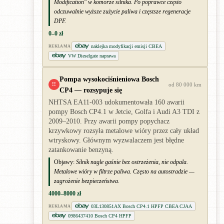
Modification" w komorze silnika. Po poprawce często
odczuwalnie wyższe zużycie paliwa i częstsze regeneracje
DPF.
0–0 zł
naklejka modyfikacji emisji CBEA
REKLAMA
VW Dieselgate naprawa
Pompa wysokociśnieniowa Bosch
!!
od 80 000 km
CP4 — rozsypuje się
NHTSA EA11-003 udokumentowała 160 awarii
pompy Bosch CP4.1 w Jetcie, Golfa i Audi A3 TDI z
2009–2010. Przy awarii pompy popychacz
krzywkowy rozsyła metalowe wióry przez cały układ
wtryskowy. Głównym wyzwalaczem jest błędne
zatankowanie benzyną.
Objawy:
Silnik nagle gaśnie bez ostrzeżenia, nie odpala.
Metalowe wióry w filtrze paliwa. Często na autostradzie —
zagrożenie bezpieczeństwa.
4000–8000 zł
03L130851AX Bosch CP4.1 HPFP CBEA CJAA
REKLAMA
0986437410 Bosch CP4 HPFP