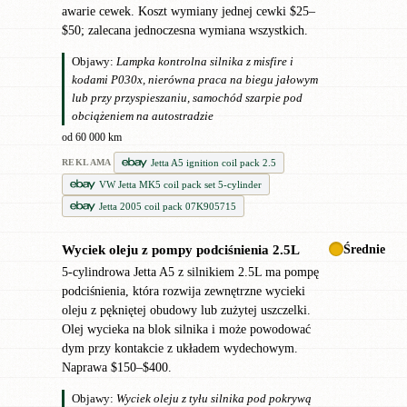
awarie cewek. Koszt wymiany jednej cewki $25–
$50; zalecana jednoczesna wymiana wszystkich.
Objawy:
Lampka kontrolna silnika z misfire i
kodami P030x, nierówna praca na biegu jałowym
lub przy przyspieszaniu, samochód szarpie pod
obciążeniem na autostradzie
od 60 000 km
Jetta A5 ignition coil pack 2.5
REKLAMA
VW Jetta MK5 coil pack set 5-cylinder
Jetta 2005 coil pack 07K905715
Średnie
Wyciek oleju z pompy podciśnienia 2.5L
!
5-cylindrowa Jetta A5 z silnikiem 2.5L ma pompę
podciśnienia, która rozwija zewnętrzne wycieki
oleju z pękniętej obudowy lub zużytej uszczelki.
Olej wycieka na blok silnika i może powodować
dym przy kontakcie z układem wydechowym.
Naprawa $150–$400.
Objawy:
Wyciek oleju z tyłu silnika pod pokrywą