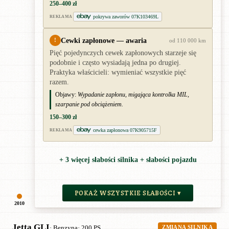
250–400 zł
pokrywa zaworów 07K103469L
REKLAMA
Cewki zapłonowe — awaria
!
od 110 000 km
Pięć pojedynczych cewek zapłonowych starzeje się
podobnie i często wysiadają jedna po drugiej.
Praktyka właścicieli: wymieniać wszystkie pięć
razem.
Objawy:
Wypadanie zapłonu, migająca kontrolka MIL,
szarpanie pod obciążeniem.
150–300 zł
cewka zapłonowa 07K905715F
REKLAMA
+ 3 więcej słabości silnika + słabości pojazdu
POKAŻ WSZYSTKIE SŁABOŚCI ▾
2010
Jetta GLI
· Benzyna
· 200 PS
ZMIANA SILNIKA