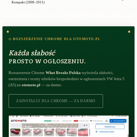
Kompakt (2008–2011)
◇ ROZSZERZENIE CHROME DLA OTOMOTO.PL
Każda słabość
PROSTO W OGŁOSZENIU.
Rozszerzenie Chrome
What Breaks Polska
wyświetla słabości,
ostrzeżenia i oceny silników bezpośrednio w ogłoszeniach VW Jetta 5
(A5) na
otomoto.pl
— za darmo.
ZAINSTALUJ DLA CHROME — ZA DARMO