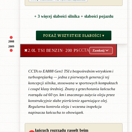
+ 3 więcej słabości silnika + słabości pojazdu
POKAŻ WSZYSTKIE SŁABOŚCI ▾
2008
2009
✖
2.0L TSI BENZIN
· 200 PS
CCTA
Zamknij
CCTA to EA888 Gen1 TSI z bezpośrednim wtryskiem i
turbosprężarką — jedna z pierwszych generacji tej
koncepcji silnika, stosowana w sportowych kompaktach
i coupé klasy średniej. Znany z grzechotania łańcucha
rozrządu od 60 tys. km i znacznego zużycia oleju przez
konstrukcyjnie słabe pierścienie zgarniające olej.
Regularna kontrola oleju i wczesna inspekcja
napinacza łańcucha to obowiązek.
łańcuch rozrządu rasselt beim