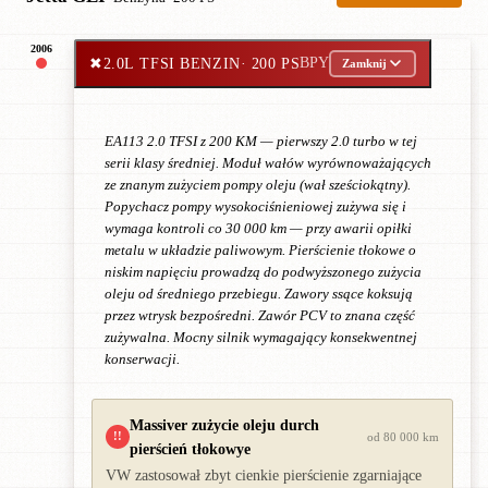
2006
✖
2.0L TFSI BENZIN
· 200 PS
BPY
Zamknij
EA113 2.0 TFSI z 200 KM — pierwszy 2.0 turbo w tej
serii klasy średniej. Moduł wałów wyrównoważających
ze znanym zużyciem pompy oleju (wał sześciokątny).
Popychacz pompy wysokociśnieniowej zużywa się i
wymaga kontroli co 30 000 km — przy awarii opiłki
metalu w układzie paliwowym. Pierścienie tłokowe o
niskim napięciu prowadzą do podwyższonego zużycia
oleju od średniego przebiegu. Zawory ssące koksują
przez wtrysk bezpośredni. Zawór PCV to znana część
zużywalna. Mocny silnik wymagający konsekwentnej
konserwacji.
Massiver zużycie oleju durch
!!
od 80 000 km
pierścień tłokowye
VW zastosował zbyt cienkie pierścienie zgarniające