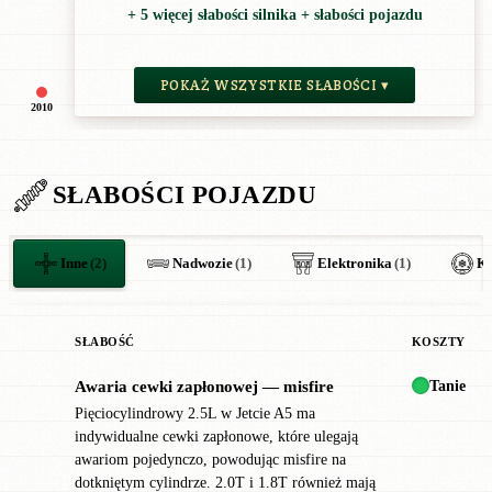
+ 5 więcej słabości silnika + słabości pojazdu
POKAŻ WSZYSTKIE SŁABOŚCI ▾
2010
SŁABOŚCI POJAZDU
Inne
(2)
Nadwozie
(1)
Elektronika
(1)
Kl
SŁABOŚĆ
KOSZTY
Tanie
Awaria cewki zapłonowej — misfire
!
Pięciocylindrowy 2.5L w Jetcie A5 ma
indywidualne cewki zapłonowe, które ulegają
awariom pojedynczo, powodując misfire na
dotkniętym cylindrze. 2.0T i 1.8T również mają