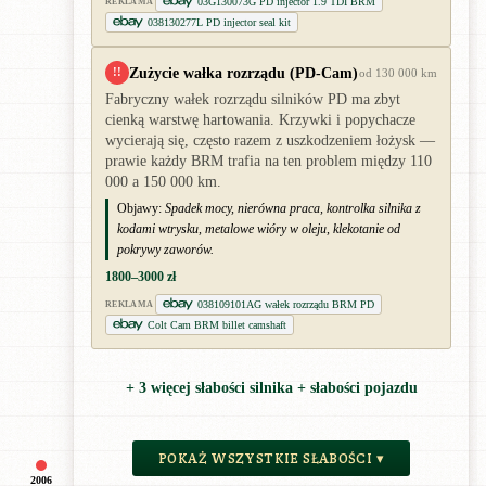
03G130073G PD injector 1.9 TDI BRM
REKLAMA
038130277L PD injector seal kit
Zużycie wałka rozrządu (PD-Cam)
!!
od 130 000 km
Fabryczny wałek rozrządu silników PD ma zbyt
cienką warstwę hartowania. Krzywki i popychacze
wycierają się, często razem z uszkodzeniem łożysk —
prawie każdy BRM trafia na ten problem między 110
000 a 150 000 km.
Objawy:
Spadek mocy, nierówna praca, kontrolka silnika z
kodami wtrysku, metalowe wióry w oleju, klekotanie od
pokrywy zaworów.
1800–3000 zł
038109101AG wałek rozrządu BRM PD
REKLAMA
Colt Cam BRM billet camshaft
+ 3 więcej słabości silnika + słabości pojazdu
POKAŻ WSZYSTKIE SŁABOŚCI ▾
2006