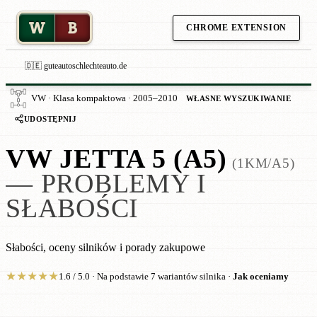
W
B
CHROME EXTENSION
🇩🇪 guteautoschlechteauto.de
VW · Klasa kompaktowa · 2005–2010
WŁASNE WYSZUKIWANIE
UDOSTĘPNIJ
VW JETTA 5 (A5)
(1KM/A5)
— PROBLEMY I
SŁABOŚCI
Słabości, oceny silników i porady zakupowe
★
★
★
★
★
1.6 / 5.0 · Na podstawie 7 wariantów silnika ·
Jak oceniamy