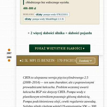
chłodniczego bez widocznego wycieku.
400–800 zł
pompa wody 07K121011
REKLAMA
pompa wody Metallflügel 2.5 I5
+ 2 więcej słabości silnika + słabości pojazdu
POKAŻ WSZYSTKIE SŁABOŚCI ▾
2007
2008
●
2.5L MPI I5 BENZIN
· 170 PS
CBTA
Zamknij
CBTA to ulepszona wersja pięciocylindrowego 2.5
(2008–2014) — ten sam charakter, ale z poprawionymi
prowadnicami łańcucha. Problem wczesnej awarii
łańcucha BGP nie dotyczy CBTA. Pompa wody z
plastikowym wirnikiem pozostaje główną słabością.
Pompa podciśnieniowa oleji, cewki regularnie zawodzą.
Solidny silnik z kultem wśród US-entuzjastów VW — 300