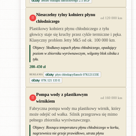
zestaw rozrządu łańcuchowego 2.5 BGP
Nieszczelny tylny kołnierz płynu
!!
od 120 000 km
chłodniczego
Plastikowy kołnierz płynu chłodniczego z tyłu
głowicy staje się kruchy przez cykle termiczne i pęka.
Klasyczny problem Jetty Mk5 od ok. 100 000 km.
Objawy:
Słodkawy zapach płynu chłodniczego, opadający
poziom w zbiorniku wyrównawczym, wilgotny blok silnika z
tyłu.
200–450 zł
płyn chłodzącyflansch 07K121133E
REKLAMA
07K 121 133 E
Pompa wody z plastikowym
!!
od 160 000 km
wirnikiem
Fabryczna pompa wody ma plastikowy wirnik, który
może odejść od wałka. Silnik przegrzewa się mimo
pełnego zbiornika wyrównawczego.
Objawy:
Rosnąca temperatura płynu chłodniczego w korku,
nagrzewnica nie grzeje prawidłowo, utrata płynu