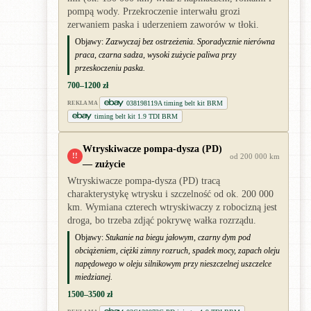
pompą wody. Przekroczenie interwału grozi
zerwaniem paska i uderzeniem zaworów w tłoki.
Objawy:
Zazwyczaj bez ostrzeżenia. Sporadycznie nierówna
praca, czarna sadza, wysoki zużycie paliwa przy
przeskoczeniu paska.
700–1200 zł
038198119A timing belt kit BRM
REKLAMA
timing belt kit 1.9 TDI BRM
Wtryskiwacze pompa-dysza (PD)
!!
od 200 000 km
— zużycie
Wtryskiwacze pompa-dysza (PD) tracą
charakterystykę wtrysku i szczelność od ok. 200 000
km. Wymiana czterech wtryskiwaczy z robocizną jest
droga, bo trzeba zdjąć pokrywę wałka rozrządu.
Objawy:
Stukanie na biegu jałowym, czarny dym pod
obciążeniem, ciężki zimny rozruch, spadek mocy, zapach oleju
napędowego w oleju silnikowym przy nieszczelnej uszczelce
miedzianej.
1500–3500 zł