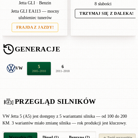
Jetta GLI · Benzin
8 słabości
Jetta GLI EA113 — mocny
TRZYMAJ SIĘ Z DALEKA!
ulubieniec tunerów
FRAJDA Z JAZDY!
GENERACJE
5
6
VW
2005–2010
2011–2018
PRZEGLĄD SILNIKÓW
VW Jetta 5 (A5) jest dostępny z 5 wariantami silnika — od 100 do 200
KM. 3 wariantów miało zmianę silnika — rok produkcji jest kluczowy.
Wszystkie (3)
Diesel (1)
Benzyna (2)
Zwiń wszystkie