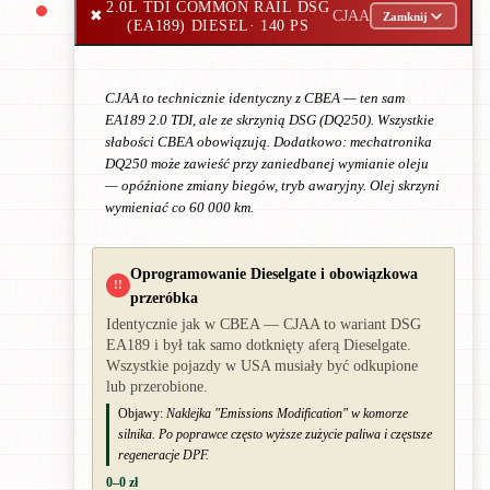
2.0L TDI COMMON RAIL DSG
✖
CJAA
Zamknij
(EA189) DIESEL
· 140 PS
CJAA to technicznie identyczny z CBEA — ten sam
EA189 2.0 TDI, ale ze skrzynią DSG (DQ250). Wszystkie
słabości CBEA obowiązują. Dodatkowo: mechatronika
DQ250 może zawieść przy zaniedbanej wymianie oleju
— opóźnione zmiany biegów, tryb awaryjny. Olej skrzyni
wymieniać co 60 000 km.
Oprogramowanie Dieselgate i obowiązkowa
!!
przeróbka
Identycznie jak w CBEA — CJAA to wariant DSG
EA189 i był tak samo dotknięty aferą Dieselgate.
Wszystkie pojazdy w USA musiały być odkupione
lub przerobione.
Objawy:
Naklejka "Emissions Modification" w komorze
silnika. Po poprawce często wyższe zużycie paliwa i częstsze
regeneracje DPF.
0–0 zł