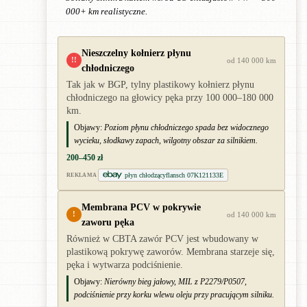
000+ km realistyczne.
Nieszczelny kołnierz płynu
!!
od 140 000 km
chłodniczego
Tak jak w BGP, tylny plastikowy kołnierz płynu
chłodniczego na głowicy pęka przy 100 000–180 000
km.
Objawy:
Poziom płynu chłodniczego spada bez widocznego
wycieku, słodkawy zapach, wilgotny obszar za silnikiem.
200–450 zł
płyn chłodzącyflansch 07K121133E
REKLAMA
Membrana PCV w pokrywie
!
od 140 000 km
zaworu pęka
Również w CBTA zawór PCV jest wbudowany w
plastikową pokrywę zaworów. Membrana starzeje się,
pęka i wytwarza podciśnienie.
Objawy:
Nierówny bieg jałowy, MIL z P2279/P0507,
podciśnienie przy korku wlewu oleju przy pracującym silniku.