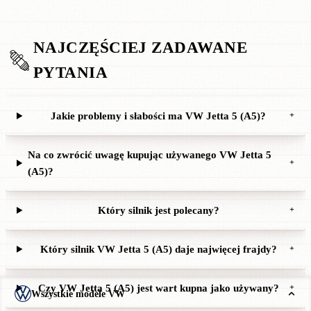
NAJCZĘŚCIEJ ZADAWANE
PYTANIA
Jakie problemy i słabości ma VW Jetta 5 (A5)?
+
Na co zwrócić uwagę kupując używanego VW Jetta 5
+
(A5)?
Który silnik jest polecany?
+
Który silnik VW Jetta 5 (A5) daje najwięcej frajdy?
+
Czy VW Jetta 5 (A5) jest wart kupna jako używany?
+
Wszystkie modele VW