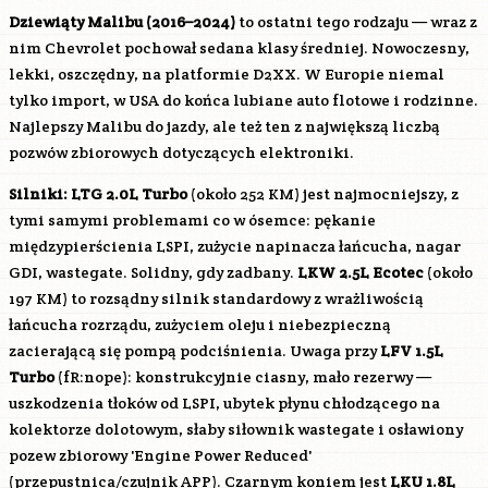
Dziewiąty Malibu (2016–2024)
to ostatni tego rodzaju — wraz z
nim Chevrolet pochował sedana klasy średniej. Nowoczesny,
lekki, oszczędny, na platformie D2XX. W Europie niemal
tylko import, w USA do końca lubiane auto flotowe i rodzinne.
Najlepszy Malibu do jazdy, ale też ten z największą liczbą
pozwów zbiorowych dotyczących elektroniki.
Silniki:
LTG
2.0L Turbo
(około 252 KM) jest najmocniejszy, z
tymi samymi problemami co w ósemce: pękanie
międzypierścienia LSPI, zużycie napinacza łańcucha, nagar
GDI, wastegate. Solidny, gdy zadbany.
LKW
2.5L Ecotec
(około
197 KM) to rozsądny silnik standardowy z wrażliwością
łańcucha rozrządu, zużyciem oleju i niebezpieczną
zacierającą się pompą podciśnienia. Uwaga przy
LFV
1.5L
Turbo
(fR:nope): konstrukcyjnie ciasny, mało rezerwy —
uszkodzenia tłoków od LSPI, ubytek płynu chłodzącego na
kolektorze dolotowym, słaby siłownik wastegate i osławiony
pozew zbiorowy 'Engine Power Reduced'
(przepustnica/czujnik APP). Czarnym koniem jest
LKU
1.8L