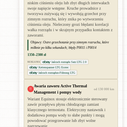
niskim ciśnieniu oleju lub zbyt długich interwałach
swoje napięcie wstępne. Kruche prowadnice z
tworzywa zużywają się i wywołują grzechot przy
zimnym rozruchu, który znika po wytworzeniu
ciśnienia oleju. Nieleczony grozi błędami korelacji
wałka rozrządu i w skrajnym przypadku kontaktem z
zaworami.
Objawy:
Ostre grzechotanie przy zimnym rozruchu, które
milknie po kilku sekundach; błędy P0011 i P0014
1350–2300 zł
łańcuch rozrządu Satz LTG 2.0
REKLAMA
Kettenspanner LTG Ecotec
łańcuch rozrządun-Führung LTG
Awaria zaworu Active Thermal
!!
od 130 000 km
Management i pompy wody
Wariant Equinox stosuje elektronicznie sterowany
zawór przepływu płynu chłodzącego zamiast
klasycznego termostatu. Elektryczny nastawnik i
dodatkowa pompa wody to słabe punkty i mogą
powodować przegrzewanie lub zbyt wolne
nagrzewanie.