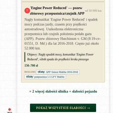
'Engine Power Reduced' — pozew
!!
od 50 000 km
zbiorowy przepustnica/czujnik APP
Nagły komunikat 'Engine Power Reduced' i spadek
mocy podczas jazdy, czasem przy prędkości
autostradowej. Uszkodzona elektroniczna
przepustnica lub czujnik położenia pedału gazu
(APP). Pozew zbiorowy Hutchinson v. GM (8:19-cv-
01551, D. Md.) dla lat 2016-2018. Często już około
52.000 km.
Objawy:
Nagły spadek mocy, komunikat 'Engine Power
Reduced', silnik spada do prędkości kroku pieszego
150–700 zł
APP Sensor Malibu 2016-2018
REKLAMA
przepustnica 1.5 LFV Malibu
+ 2 więcej słabości silnika + słabości pojazdu
POKAŻ WSZYSTKIE SŁABOŚCI →
2024