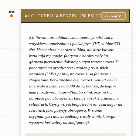
2016
●
2.0L TURBO I4 BENZIN
· 250 PS
LTG
Zamknij
2,0-litrowa turbodoładowana czterocylindrówka z
wtryskiem bezpośrednim i podwójnym VVT, solidne 353
Nm. Mechanicznie bardzo solidna, ale dwie kwestie
kształtują reputację: fabrycznie bardzo mały luz
górnego pierścienia tłokowego czyni wczesne roczniki
podatnymi na przedwczesny zapłon przy niskich
obrotach (LSPI), późniejsze roczniki są fabrycznie
złagodzone. Bezwzględnie olej Dexos1 Gen-2/Gen-3 i
interwały wymiany od 8000 do 12 000 km, do tego w
miarę możliwości Super-Plus, bo silnik przy niskich
obrotach pod obciążeniem buduje wysokie ciśnienia w
cylindrach. Czysty wtrysk bezpośredni oznacza nagar na
zaworach jako pozycję obsługową. W stanie
oryginalnym i dobrze zadbany trwały silnik, którego
wytrzymałość zależy od konfiguracji.