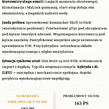
kierownicy ulega awarii
(czujnik momentu obrotowego),
klimatyzacja i MyLink grymaszą, start-stop dobija oba
akumulatory, a bagażnik nabiera wody.
Jazda próbna:
Sprowokować komunikat 'Shift to Park'
(wielokrotnie parkować). Przetestować 9T50 pod obciążeniem
pod kątem twardych uderzeń. Wspomaganie kierownicy pod
kątem zaników. Zweryfikować wszystkie akcje serwisowe w
sprawdzeniu VIN. Przy hybrydzie: ostrzeżenia układu
wysokonapięciowego i odgłos wentylatora.
Sytuacja rynkowa 2026:
USA 8000–15 000 EUR, w Niemczech
import z dopłatą. Typ dla wtajemniczonych:
hybryda 1.8L
(
LKU
)
— oszczędna i mechanicznie spokojna, dopóki
peryferia wysokonapięciowe współgrają.
NAJBARDZIEJ
PROBLEMOWY SILNIK
EMOCJONUJĄCY SILNIK
163 PS