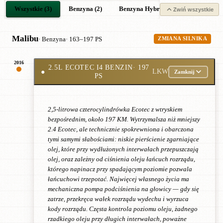
Wszystkie (3)
Benzyna (2)
Benzyna Hybrid (1)
Zwiń wszystkie
Malibu
· Benzyna
· 163–197 PS
ZMIANA SILNIKA
2016
2.5L ECOTEC I4 BENZIN
· 197
●
LKW
Zamknij
PS
2,5-litrowa czterocylindrówka Ecotec z wtryskiem
bezpośrednim, około 197 KM. Wytrzymalsza niż mniejszy
2.4 Ecotec, ale technicznie spokrewniona i obarczona
tymi samymi słabościami: niskie pierścienie zgarniające
olej, które przy wydłużonych interwałach przepuszczają
olej, oraz zależny od ciśnienia oleju łańcuch rozrządu,
którego napinacz przy spadającym poziomie pozwala
łańcuchowi trzepotać. Najwięcej własnego życia ma
mechaniczna pompa podciśnienia na głowicy — gdy się
zatrze, przekręca wałek rozrządu wydechu i wyrzuca
kody rozrządu. Częsta kontrola poziomu oleju, żadnego
rzadkiego oleju przy długich interwałach, poważne