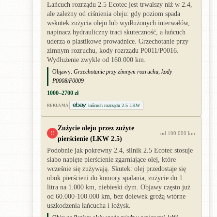
Łańcuch rozrządu 2.5 Ecotec jest trwalszy niż w 2.4,
ale zależny od ciśnienia oleju: gdy poziom spada
wskutek zużycia oleju lub wydłużonych interwałów,
napinacz hydrauliczny traci skuteczność, a łańcuch
uderza o plastikowe prowadnice. Grzechotanie przy
zimnym rozruchu, kody rozrządu P0011/P0016.
Wydłużenie zwykle od 160.000 km.
Objawy:
Grzechotanie przy zimnym rozruchu, kody
P0008/P0009
1000–2700 zł
łańcuch rozrządu 2.5 LKW
REKLAMA
Zużycie oleju przez zużyte
!!
od 100 000 km
pierścienie (LKW 2.5)
Podobnie jak pokrewny 2.4, silnik 2.5 Ecotec stosuje
słabo napięte pierścienie zgarniające olej, które
wcześnie się zużywają. Skutek: olej przedostaje się
obok pierścieni do komory spalania, zużycie do 1
litra na 1.000 km, niebieski dym. Objawy często już
od 60.000-100.000 km, bez dolewek grożą wtórne
uszkodzenia łańcucha i łożysk.