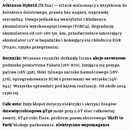
Atkinson Hybrid
(fR:fun) — silnik wolnossący z wtryskiem do
kolektora dolotowego, prawie bez nagaru, naprawdę
oszczędny. Uwaga jednak na wentylator chłodzenia
akumulatora wysokonapięciowego (P0BC9), degradację
akumulatora od 120–160 tys. km, przedwcześnie umierający
akumulator 12V w bagażniku i koksujący się chłodnicę EGR
(P0401, ryzyko przegrzania).
Roczniki:
Wczesne roczniki dotknęły liczne
akcje serwisowe
:
poduszka powietrzna Takata (16V-870), luzująca się pompa
paliwa (18V-358), tłoki tylnego zacisku hamulcowego (18V-
576), oprogramowanie ECM z przerwami we wtrysku (19V-
642). Wszystko sprawdzić pod kątem realizacji. Od około 2019
czyściej.
Całe auto:
Duży kłopot dotyczy elektryki i skrzyni biegów:
dziewięciobiegowa 9T50
może przy 2.0T ulec całkowitej
awarii, 6T40 robi flare, problem pozwu zbiorowego
'Shift to
Park'
blokuje parkowanie,
elektryczne wspomaganie