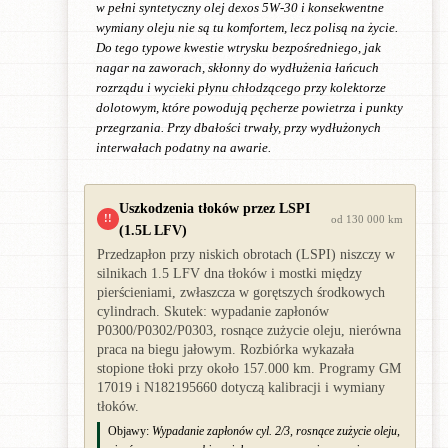
w pełni syntetyczny olej dexos 5W-30 i konsekwentne
wymiany oleju nie są tu komfortem, lecz polisą na życie.
Do tego typowe kwestie wtrysku bezpośredniego, jak
nagar na zaworach, skłonny do wydłużenia łańcuch
rozrządu i wycieki płynu chłodzącego przy kolektorze
dolotowym, które powodują pęcherze powietrza i punkty
przegrzania. Przy dbałości trwały, przy wydłużonych
interwałach podatny na awarie.
Uszkodzenia tłoków przez LSPI
!!
od 130 000 km
(1.5L LFV)
Przedzapłon przy niskich obrotach (LSPI) niszczy w
silnikach 1.5 LFV dna tłoków i mostki między
pierścieniami, zwłaszcza w gorętszych środkowych
cylindrach. Skutek: wypadanie zapłonów
P0300/P0302/P0303, rosnące zużycie oleju, nierówna
praca na biegu jałowym. Rozbiórka wykazała
stopione tłoki przy około 157.000 km. Programy GM
17019 i N182195660 dotyczą kalibracji i wymiany
tłoków.
Objawy:
Wypadanie zapłonów cyl. 2/3, rosnące zużycie oleju,