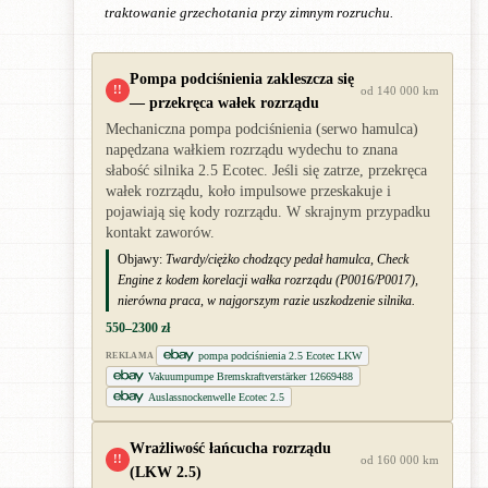
traktowanie grzechotania przy zimnym rozruchu.
Pompa podciśnienia zakleszcza się
!!
od 140 000 km
— przekręca wałek rozrządu
Mechaniczna pompa podciśnienia (serwo hamulca)
napędzana wałkiem rozrządu wydechu to znana
słabość silnika 2.5 Ecotec. Jeśli się zatrze, przekręca
wałek rozrządu, koło impulsowe przeskakuje i
pojawiają się kody rozrządu. W skrajnym przypadku
kontakt zaworów.
Objawy:
Twardy/ciężko chodzący pedał hamulca, Check
Engine z kodem korelacji wałka rozrządu (P0016/P0017),
nierówna praca, w najgorszym razie uszkodzenie silnika.
550–2300 zł
pompa podciśnienia 2.5 Ecotec LKW
REKLAMA
Vakuumpumpe Bremskraftverstärker 12669488
Auslassnockenwelle Ecotec 2.5
Wrażliwość łańcucha rozrządu
!!
od 160 000 km
(LKW 2.5)