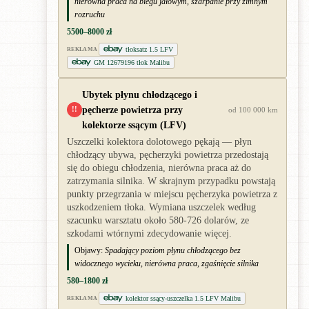
nierówna praca na biegu jałowym, szarpanie przy zimnym
rozruchu
5500–8000 zł
tłoksatz 1.5 LFV
REKLAMA
GM 12679196 tłok Malibu
Ubytek płynu chłodzącego i
pęcherze powietrza przy
!!
od 100 000 km
kolektorze ssącym (LFV)
Uszczelki kolektora dolotowego pękają — płyn
chłodzący ubywa, pęcherzyki powietrza przedostają
się do obiegu chłodzenia, nierówna praca aż do
zatrzymania silnika. W skrajnym przypadku powstają
punkty przegrzania w miejscu pęcherzyka powietrza z
uszkodzeniem tłoka. Wymiana uszczelek według
szacunku warsztatu około 580-726 dolarów, ze
szkodami wtórnymi zdecydowanie więcej.
Objawy:
Spadający poziom płynu chłodzącego bez
widocznego wycieku, nierówna praca, zgaśnięcie silnika
580–1800 zł
kolektor ssący-uszczelka 1.5 LFV Malibu
REKLAMA