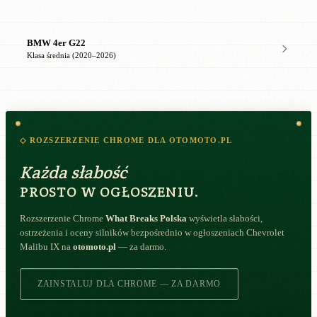
BMW 4er G22
Klasa średnia (2020–2026)
◇ ROZSZERZENIE CHROME DLA OTOMOTO.PL
Każda słabość
PROSTO W OGŁOSZENIU.
Rozszerzenie Chrome
What Breaks Polska
wyświetla słabości,
ostrzeżenia i oceny silników bezpośrednio w ogłoszeniach Chevrolet
Malibu IX na
otomoto.pl
— za darmo.
ZAINSTALUJ DLA CHROME — ZA DARMO