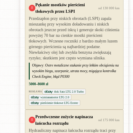
Pękanie mostków pierścieni
!!
od 130 000 km
tłokowych przez LSPI
Przedzapłon przy niskich obrotach (LSPI) zapala
mieszankę przy wysokim doładowaniu i niskich
obrotach jeszcze przed iskrą i generuje skoki ciśnienia
powyżej 70 bar na cienkie mostki pierścieni
tłokowych. Wczesne roczniki z bardzo małym luzem
górnego pierścienia są najbardziej podatne.
Niewłaściwy olej lub zwykła benzyna zwiększają
ryzyko; skutkiem jest często wymiana silnika.
Objawy:
Ostre metaliczne stukanie przy lekkim obciążeniu na
wysokim biegu, szarpanie, utrata mocy, migająca kontrolka
Check Engine, błąd P0300
5000–8600 zł
tłok Satz LTG 2.0 Turbo
REKLAMA
wymianamotor LTG 2.0
pierścienie tłokowe LTG Ecotec
Przedwczesne zużycie napinacza
!!
od 175 000 km
łańcucha rozrządu
Hydrauliczny napinacz łańcucha rozrządu traci przy