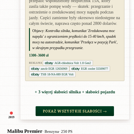
przepalić współdzielony bezpiecznik 15A, który
zasila także pompę wody — skutek: przegrzanie i
ostrzeżenie o zredukowanej mocy napędu podczas
jazdy. Części zamienne były okresowo niedostępne na
całym świecie, naprawa często ponad 2800 dolarów.
Objawy:
Kontrolka silnika, komunikat 'Zredukowana moc
napędu' z ograniczeniem prędkości do 15-40 km/h, spadek
mocy na autostradzie, komunikat 'Przełącz w pozycję Park',
w skrajnym przypadku przegrzanie.
1300–3600 zł
AGR-chłodnica Volt 1.8 Gen2
REKLAMA
zawór EGR 12656969
EGR cooler 55509077
TSB 18-NA-089 EGR Volt
+ 3 więcej słabości silnika + słabości pojazdu
POKAŻ WSZYSTKIE SŁABOŚCI →
2019
Malibu Premier
· Benzyna
· 250 PS