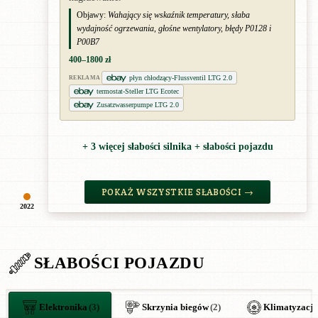
Objawy:
Wahający się wskaźnik temperatury, słaba
wydajność ogrzewania, głośne wentylatory, błędy P0128 i
P00B7
400–1800 zł
płyn chłodzący-Flussventil LTG 2.0
REKLAMA
termostat-Steller LTG Ecotec
Zusatzwasserpumpe LTG 2.0
+ 3 więcej słabości silnika + słabości pojazdu
POKAŻ WSZYSTKIE SŁABOŚCI →
2022
SŁABOŚCI POJAZDU
Elektronika
(3)
Skrzynia biegów
(2)
Klimatyzacja