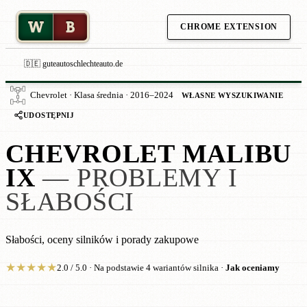
W
B
CHROME EXTENSION
🇩🇪 guteautoschlechteauto.de
Chevrolet · Klasa średnia · 2016–2024
WŁASNE WYSZUKIWANIE
UDOSTĘPNIJ
CHEVROLET MALIBU
IX
— PROBLEMY I
SŁABOŚCI
Słabości, oceny silników i porady zakupowe
★
★
★
★
★
2.0 / 5.0 · Na podstawie 4 wariantów silnika ·
Jak oceniamy