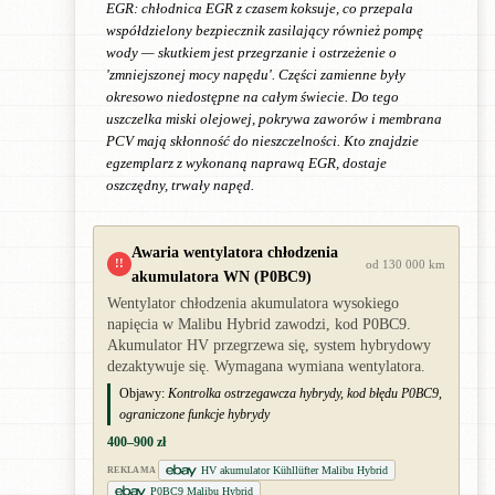
EGR: chłodnica EGR z czasem koksuje, co przepala
współdzielony bezpiecznik zasilający również pompę
wody — skutkiem jest przegrzanie i ostrzeżenie o
'zmniejszonej mocy napędu'. Części zamienne były
okresowo niedostępne na całym świecie. Do tego
uszczelka miski olejowej, pokrywa zaworów i membrana
PCV mają skłonność do nieszczelności. Kto znajdzie
egzemplarz z wykonaną naprawą EGR, dostaje
oszczędny, trwały napęd.
Awaria wentylatora chłodzenia
!!
od 130 000 km
akumulatora WN (P0BC9)
Wentylator chłodzenia akumulatora wysokiego
napięcia w Malibu Hybrid zawodzi, kod P0BC9.
Akumulator HV przegrzewa się, system hybrydowy
dezaktywuje się. Wymagana wymiana wentylatora.
Objawy:
Kontrolka ostrzegawcza hybrydy, kod błędu P0BC9,
ograniczone funkcje hybrydy
400–900 zł
HV akumulator Kühllüfter Malibu Hybrid
REKLAMA
P0BC9 Malibu Hybrid