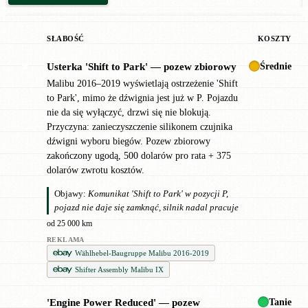
SŁABOŚĆ
KOSZTY
Średnie
Usterka 'Shift to Park' — pozew zbiorowy
✖
Malibu 2016–2019 wyświetlają ostrzeżenie 'Shift
to Park', mimo że dźwignia jest już w P. Pojazdu
nie da się wyłączyć, drzwi się nie blokują.
Przyczyna: zanieczyszczenie silikonem czujnika
dźwigni wyboru biegów. Pozew zbiorowy
zakończony ugodą, 500 dolarów pro rata + 375
dolarów zwrotu kosztów.
Objawy:
Komunikat 'Shift to Park' w pozycji P,
pojazd nie daje się zamknąć, silnik nadal pracuje
od 25 000 km
REKLAMA
Wählhebel-Baugruppe Malibu 2016-2019
Shifter Assembly Malibu IX
Tanie
'Engine Power Reduced' — pozew
✖