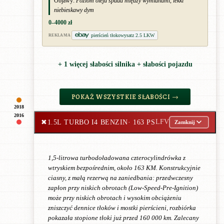
Objawy:
Poziom oleju spada między wymianami, lekki
niebieskawy dym
0–4000 zł
pierścień tłokowysatz 2.5 LKW
REKLAMA
+ 1 więcej słabości silnika + słabości pojazdu
POKAŻ WSZYSTKIE SŁABOŚCI →
2018
2016
✖
1.5L TURBO I4 BENZIN
· 163 PS
LFV
Zamknij
1,5-litrowa turbodoładowana czterocylindrówka z
wtryskiem bezpośrednim, około 163 KM. Konstrukcyjnie
ciasny, z małą rezerwą na zaniedbania: przedwczesny
zapłon przy niskich obrotach (Low-Speed-Pre-Ignition)
może przy niskich obrotach i wysokim obciążeniu
zniszczyć dennice tłoków i mostki pierścieni, rozbiórka
pokazała stopione tłoki już przed 160 000 km. Zalecany