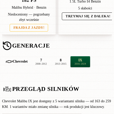
182 PS
1.5L Turbo I4 Benzin
Malibu Hybrid · Benzin
5 słabości
Niedoceniony — pogrzebany
TRZYMAJ SIĘ Z DALEKA!
zbyt wcześnie
FRAJDA Z JAZDY!
GENERACJE
7
8
IX
Chevrolet
2008–2012
2013–2015
2016–2024
PRZEGLĄD SILNIKÓW
Chevrolet Malibu IX jest dostępny z 5 wariantami silnika — od 163 do 259
KM. 1 wariantów miało zmianę silnika — rok produkcji jest kluczowy.