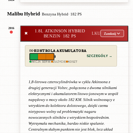
Malibu Hybrid
· Benzyna Hybrid
· 182 PS
2016
1.8L ATKINSON HYBRID
✖
LKU
Zamknij
BENZIN
· 182 PS
KONTROLA AKUMULATORA
SZCZEGÓŁY →
AKCJA SERW.
ZUŻYCIE
KOSZT
1,8-litrowa czterocylindrówka w cyklu Atkinsona z
drugiej generacji Voltec, połączona z dwoma silnikami
elektrycznymi i akumulatorem litowo-jonowym w zespół
napędowy o mocy około 182 KM. Silnik wolnossący z
wtryskiem do kolektora dolotowego, dzięki czemu
nietypowo wolny od problematyki nagaru
nowoczesnych silników z wtryskiem bezpośrednim.
Wytrzymała mechanika, bardzo niskie spalanie.
Centralnym słabym punktem nie jest blok, lecz układ