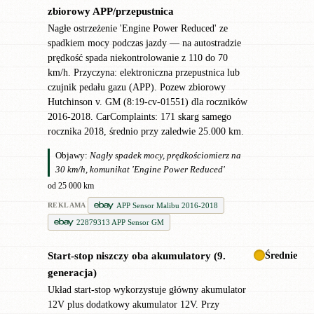
zbiorowy APP/przepustnica
Nagłe ostrzeżenie 'Engine Power Reduced' ze
spadkiem mocy podczas jazdy — na autostradzie
prędkość spada niekontrolowanie z 110 do 70
km/h. Przyczyna: elektroniczna przepustnica lub
czujnik pedału gazu (APP). Pozew zbiorowy
Hutchinson v. GM (8:19-cv-01551) dla roczników
2016-2018. CarComplaints: 171 skarg samego
rocznika 2018, średnio przy zaledwie 25.000 km.
Objawy:
Nagły spadek mocy, prędkościomierz na
30 km/h, komunikat 'Engine Power Reduced'
od 25 000 km
APP Sensor Malibu 2016-2018
REKLAMA
22879313 APP Sensor GM
Średnie
Start-stop niszczy oba akumulatory (9.
●
generacja)
Układ start-stop wykorzystuje główny akumulator
12V plus dodatkowy akumulator 12V. Przy