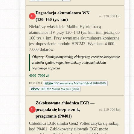
Degradacja akumulatora WN
!!
od 220 000 km
(120–160 tys. km)
Niektórzy właściciele Malibu Hybrid tracą
akumulator HV przy 120–140 tys. km, inni jeżdżą do
160 tys.+ km. Przy wymianie akumulatora konieczne
jest doposażenie modułu HPCM2. Wymiana 4.000–
7.000 dolarów.
Objawy:
Zmniejszony zasięg elektryczny, częstsze korzystanie
z silnika spalinowego, komunikaty o błędach układu
wysokiego napięcia
4000–7000 zł
HV akumulator Malibu Hybrid 2016-2019
REKLAMA
HPCM2 Modul Malibu Hybrid
Zakoksowana chłodnica EGR —
przepala się bezpiecznik,
!!
od 110 000 km
przegrzanie (P0401)
Chłodnica EGR silnika Gen2 Voltec zatyka się sadzą,
kod P0401. Zablokowany siłownik EGR może