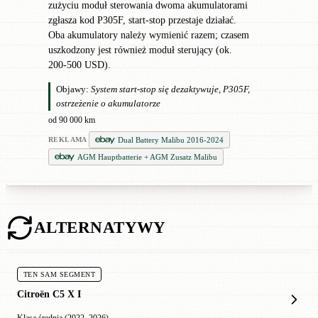
zużyciu moduł sterowania dwoma akumulatorami
zgłasza kod P305F, start-stop przestaje działać.
Oba akumulatory należy wymienić razem; czasem
uszkodzony jest również moduł sterujący (ok.
200-500 USD).
Objawy:
System start-stop się dezaktywuje, P305F,
ostrzeżenie o akumulatorze
od 90 000 km
Dual Battery Malibu 2016-2024
REKLAMA
AGM Hauptbatterie + AGM Zusatz Malibu
ALTERNATYWY
TEN SAM SEGMENT
Citroën C5 X I