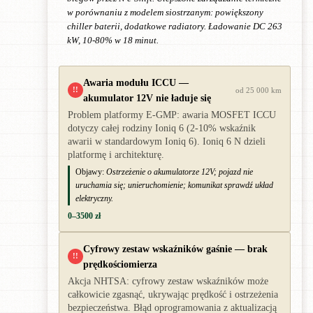
w porównaniu z modelem siostrzanym: powiększony
chiller baterii, dodatkowe radiatory. Ładowanie DC 263
kW, 10-80% w 18 minut.
Awaria modułu ICCU —
!!
od 25 000 km
akumulator 12V nie ładuje się
Problem platformy E-GMP: awaria MOSFET ICCU
dotyczy całej rodziny Ioniq 6 (2-10% wskaźnik
awarii w standardowym Ioniq 6). Ioniq 6 N dzieli
platformę i architekturę.
Objawy:
Ostrzeżenie o akumulatorze 12V; pojazd nie
uruchamia się; unieruchomienie; komunikat sprawdź układ
elektryczny.
0–3500 zł
Cyfrowy zestaw wskaźników gaśnie — brak
!!
prędkościomierza
Akcja NHTSA: cyfrowy zestaw wskaźników może
całkowicie zgasnąć, ukrywając prędkość i ostrzeżenia
bezpieczeństwa. Błąd oprogramowania z aktualizacją