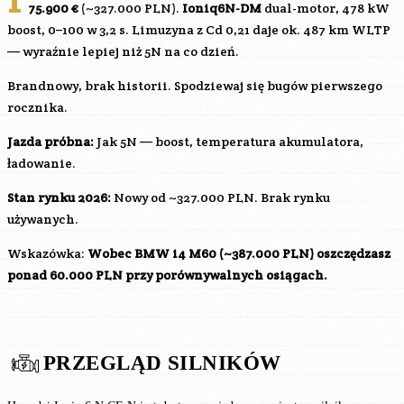
75.900 €
(~327.000 PLN).
Ioniq6N-DM
dual-motor, 478 kW
boost, 0–100 w 3,2 s. Limuzyna z Cd 0,21 daje ok. 487 km WLTP
— wyraźnie lepiej niż 5N na co dzień.
Brandnowy, brak historii. Spodziewaj się bugów pierwszego
rocznika.
Jazda próbna:
Jak 5N — boost, temperatura akumulatora,
ładowanie.
Stan rynku 2026:
Nowy od ~327.000 PLN. Brak rynku
używanych.
Wskazówka:
Wobec BMW i4 M60 (~387.000 PLN) oszczędzasz
ponad 60.000 PLN przy porównywalnych osiągach.
PRZEGLĄD SILNIKÓW