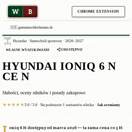
W
B
CHROME EXTENSION
🇩🇪 guteautoschlechteauto.de
Hyundai · Samochód sportowy · 2026–2027
UDOSTĘPNIJ
WŁASNE WYSZUKIWANIE
HYUNDAI IONIQ 6 N
CE N
Słabości, oceny silników i porady zakupowe
★
★
★
★
★
5.0 / 5.0 · Na podstawie 1 wariantów silnika ·
Jak oceniamy
I
oniq 6 N dostępny od marca 2026 — ta sama cena co 5 N: