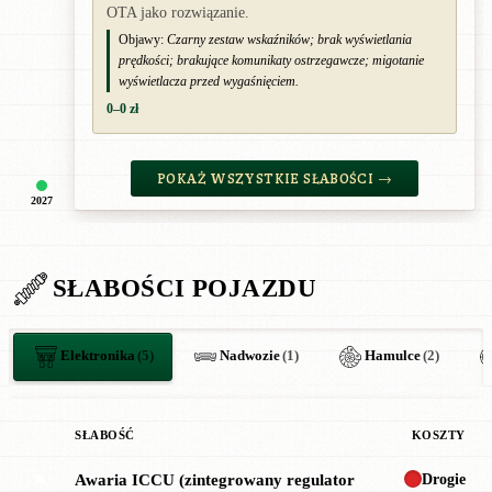
OTA jako rozwiązanie.
Objawy:
Czarny zestaw wskaźników; brak wyświetlania
prędkości; brakujące komunikaty ostrzegawcze; migotanie
wyświetlacza przed wygaśnięciem.
0–0 zł
POKAŻ WSZYSTKIE SŁABOŚCI →
2027
SŁABOŚCI POJAZDU
Elektronika
(5)
Nadwozie
(1)
Hamulce
(2)
SŁABOŚĆ
KOSZTY
Drogie
Awaria ICCU (zintegrowany regulator
✖