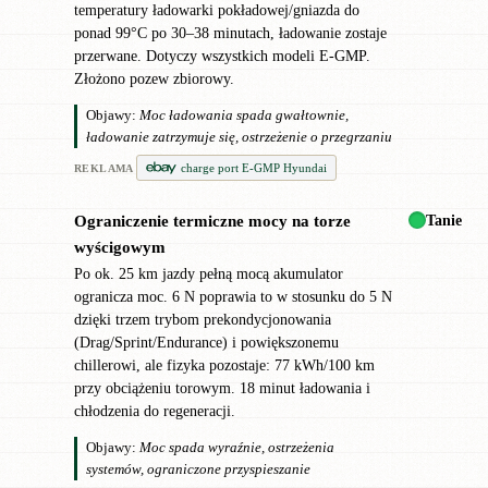
temperatury ładowarki pokładowej/gniazda do
ponad 99°C po 30–38 minutach, ładowanie zostaje
przerwane. Dotyczy wszystkich modeli E-GMP.
Złożono pozew zbiorowy.
Objawy:
Moc ładowania spada gwałtownie,
ładowanie zatrzymuje się, ostrzeżenie o przegrzaniu
charge port E-GMP Hyundai
REKLAMA
Tanie
Ograniczenie termiczne mocy na torze
!
wyścigowym
Po ok. 25 km jazdy pełną mocą akumulator
ogranicza moc. 6 N poprawia to w stosunku do 5 N
dzięki trzem trybom prekondycjonowania
(Drag/Sprint/Endurance) i powiększonemu
chillerowi, ale fizyka pozostaje: 77 kWh/100 km
przy obciążeniu torowym. 18 minut ładowania i
chłodzenia do regeneracji.
Objawy:
Moc spada wyraźnie, ostrzeżenia
systemów, ograniczone przyspieszanie