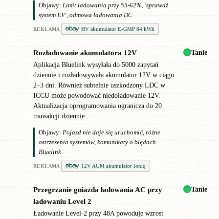
Objawy:
Limit ładowania przy 55-62%, 'sprawdź
system EV', odmowa ładowania DC
HV akumulator E-GMP 84 kWh
REKLAMA
Tanie
Rozładowanie akumulatora 12V
!
Aplikacja Bluelink wysyłała do 5000 zapytań
dziennie i rozładowywała akumulator 12V w ciągu
2–3 dni. Również subtelnie uszkodzony LDC w
ICCU może powodować niedoładowanie 12V.
Aktualizacja oprogramowania ogranicza do 20
transakcji dziennie.
Objawy:
Pojazd nie daje się uruchomić, różne
ostrzeżenia systemów, komunikaty o błędach
Bluelink
12V AGM akumulator Ioniq
REKLAMA
Tanie
Przegrzanie gniazda ładowania AC przy
!
ładowaniu Level 2
Ładowanie Level-2 przy 48A powoduje wzrost