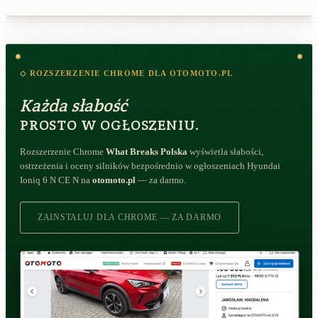
◇ ROZSZERZENIE CHROME DLA OTOMOTO.PL
Każda słabość
PROSTO W OGŁOSZENIU.
Rozszerzenie Chrome
What Breaks Polska
wyświetla słabości,
ostrzeżenia i oceny silników bezpośrednio w ogłoszeniach Hyundai
Ioniq 6 N CE N na
otomoto.pl
— za darmo.
ZAINSTALUJ DLA CHROME — ZA DARMO