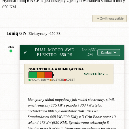
Hyundai Ioniq 6 N CE N jest dostępny z jednym wariantem silnika o mocy
650 KM.
Zwiń wszystkie
Ioniq 6 N
· Elektryczny
· 650 PS
2026
DUAL MOTOR AWD
Ioniq6N-
✔
Zamknij
ELEKTRO
· 650 PS
DM
KONTROLA AKUMULATORA
SZCZEGÓŁY →
AKCJA SERW.
ZUŻYCIE
KOSZT
Identyczny układ napędowy jak model siostrzany: silnik
synchroniczny 175 kW z przodu i 303 kW z tyłu,
architektura 800 V, akumulator NMC 84 kWh.
Standardowo 448 kW (609 KM), z N Grin Boost przez 10
sekund 478 kW (650 KM). Symulowana sekwencja 8
biegów przez N e-Shift. Ulepszone zarządzanie termiczne