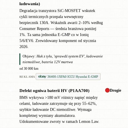
ładowania)
Degradacja tranzystora SiC-MOSFET wskutek
cykli termicznych przepala wewnętrzny
bezpiecznik 130A. Wskaźnik awarii 2–10% według
Consumer Reports — średnia branżowa poniżej
1%. Ta sama jednostka E-GMP co w Ioniq
5/6/EV6. Zrewidowany komponent od stycznia
2026.
Objawy:
Huk z tyłu, 'sprawdź system EV', ładowanie
niemożliwe, bateria 12V martwa
od 30 000 km
36400-1XFA0 ICCU Hyundai E-GMP
REKLAMA
Drogie
Defekt ogniwa baterii HV (P1AA700)
✖
BMS wykrywa >180 mV różnicy napięć między
celami, ładowanie zatrzymuje się przy 55–62%,
szybkie ładowanie DC niemożliwe. Wymaga
kompletnej wymiany akumulatora.
Udokumentowane zwroty w ramach Lemon Law.