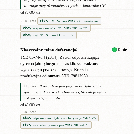
wibracje przy równomiernej jeździe, kontrolka CVT
od 80 000 km
CVT Subaru WRX VA Lineartronic
REKLAMA
korpus zaworów CVT WRX 2015-2021
olej CVT Subaru Lineartronic
Tanie
Nieszczelny tylny dyferencjał
●
TSB 03-74-14 (2014): Zawór odpowietrzający
dyferencjału tylnego nieprawidłowo osadzony —
wyciek oleju przekładniowego. Korekta
produkcyjna od numeru VIN F9812950.
Objawy:
Plama oleju pod pojazdem z tyłu, zapach
spalonego oleju przekładniowego, film olejowy na
pokrywie dyferencjału
od 40 000 km
REKLAMA
odpowietrznik dyferencjału tylnego WRX VA
uszczelka dyferencjału WRX 2015-2021