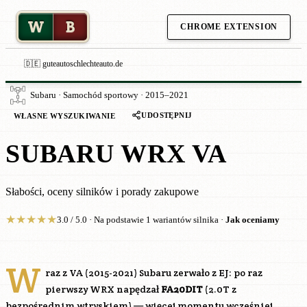
W
B
CHROME EXTENSION
🇩🇪 guteautoschlechteauto.de
Subaru · Samochód sportowy · 2015–2021
UDOSTĘPNIJ
WŁASNE WYSZUKIWANIE
SUBARU WRX VA
Słabości, oceny silników i porady zakupowe
★
★
★
★
★
3.0 / 5.0 · Na podstawie 1 wariantów silnika ·
Jak oceniamy
W
raz z VA (2015-2021) Subaru zerwało z EJ: po raz
pierwszy WRX napędzał
FA20DIT
(2.0T z
bezpośrednim wtryskiem) — więcej momentu wcześniej,