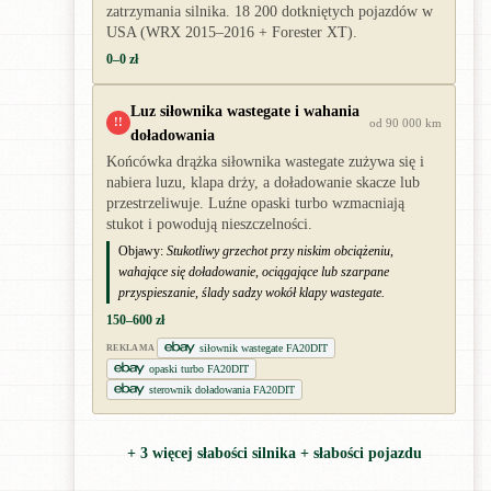
zatrzymania silnika. 18 200 dotkniętych pojazdów w
USA (WRX 2015–2016 + Forester XT).
0–0 zł
Luz siłownika wastegate i wahania
!!
od 90 000 km
doładowania
Końcówka drążka siłownika wastegate zużywa się i
nabiera luzu, klapa drży, a doładowanie skacze lub
przestrzeliwuje. Luźne opaski turbo wzmacniają
stukot i powodują nieszczelności.
Objawy:
Stukotliwy grzechot przy niskim obciążeniu,
wahające się doładowanie, ociągające lub szarpane
przyspieszanie, ślady sadzy wokół klapy wastegate.
150–600 zł
siłownik wastegate FA20DIT
REKLAMA
opaski turbo FA20DIT
sterownik doładowania FA20DIT
+ 3 więcej słabości silnika + słabości pojazdu