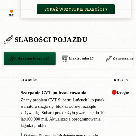
POKAŻ WSZYSTKIE SŁABOŚCI ▾
2021
SŁABOŚCI POJAZDU
Skrzynia biegów
(2)
Elektronika
(2)
Zawieszenie
(
SŁABOŚĆ
KOSZTY
Drogie
Szarpanie CVT podczas ruszania
!
Znany problem CVT Subaru: Łańcuch lub pasek
wariatora ślizga się, blok zaworów rozrządu
zużywa się. Subaru przedłużyło gwarancję do 10
lat/100 000 mil. Aktualizacja oprogramowania
łagodzi problem.
Objawy:
Szarpanie lub drżenie przy ruszaniu,