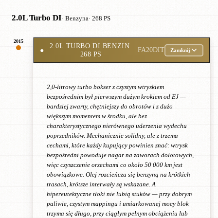
2.0L Turbo DI
· Benzyna
· 268 PS
2015
2.0L TURBO DI BENZIN
·
●
FA20DIT
Zamknij
268 PS
2,0-litrowy turbo bokser z czystym wtryskiem
bezpośrednim był pierwszym dużym krokiem od EJ —
bardziej zwarty, chętniejszy do obrotów i z dużo
większym momentem w środku, ale bez
charakterystycznego nierównego uderzenia wydechu
poprzedników. Mechanicznie solidny, ale z trzema
cechami, które każdy kupujący powinien znać: wtrysk
bezpośredni powoduje nagar na zaworach dolotowych,
więc czyszczenie orzechami co około 50 000 km jest
obowiązkowe. Olej rozcieńcza się benzyną na krótkich
trasach, krótsze interwały są wskazane. A
hipereutektyczne tłoki nie lubią stuków — przy dobrym
paliwie, czystym mappingu i umiarkowanej mocy blok
trzyma się długo, przy ciągłym pełnym obciążeniu lub