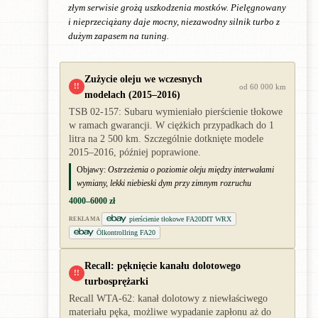
złym serwisie grożą uszkodzenia mostków. Pielęgnowany
i nieprzeciążany daje mocny, niezawodny silnik turbo z
dużym zapasem na tuning.
Zużycie oleju we wczesnych
!!
od 60 000 km
modelach (2015–2016)
TSB 02-157: Subaru wymieniało pierścienie tłokowe
w ramach gwarancji. W ciężkich przypadkach do 1
litra na 2 500 km. Szczególnie dotknięte modele
2015–2016, później poprawione.
Objawy:
Ostrzeżenia o poziomie oleju między interwałami
wymiany, lekki niebieski dym przy zimnym rozruchu
4000–6000 zł
pierścienie tłokowe FA20DIT WRX
REKLAMA
Ölkontrollring FA20
Recall: pęknięcie kanału dolotowego
!!
turbosprężarki
Recall WTA-62: kanał dolotowy z niewłaściwego
materiału pęka, możliwe wypadanie zapłonu aż do