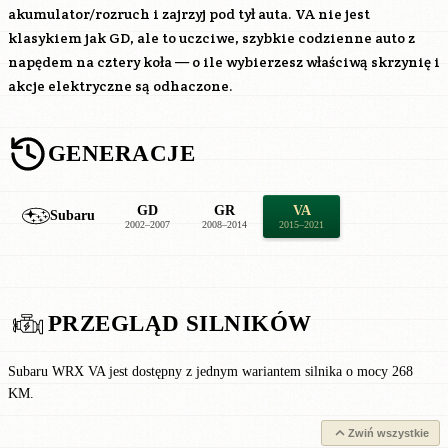
akumulator/rozruch i zajrzyj pod tył auta. VA nie jest
klasykiem jak GD, ale to uczciwe, szybkie codzienne auto z
napędem na cztery koła — o ile wybierzesz właściwą skrzynię i
akcje elektryczne są odhaczone.
GENERACJE
GD
GR
VA
Subaru
2002–2007
2008–2014
2015–2021
PRZEGLĄD SILNIKÓW
Subaru WRX VA jest dostępny z jednym wariantem silnika o mocy 268
KM.
Zwiń wszystkie