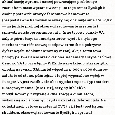
aktualizację wgrano, inaczej powracające problemy z
rozruchem masz wpisane w cenę. Do tego temat
EyeSight
:
osobny pozew zbiorowy o fantomowe hamowanie
(bezpodstawne hamowanie awaryjne) obejmuje auta 2016-2021
— na jeździe próbnej obserwuj zachowanie asystenta i
sprawdź wersję oprogramowania. Inne typowe punkty VA:
zużyte górne łożyska amortyzatorów, wyciek z tylnego
mechanizmu różnicowego (odpowietrznik na pokrywie
dyferencjału, udokumentowany w TSB), akcja serwisowa
pompy paliwa Denso oraz okazjonalne tematy z szybą czołową.
Cenowo VA to przystępny WRX do wszystkiego: starsze 2015
chodzą na rynku USA mniej więcej za 11.000-17.000 dolarów
zależnie od stanu, późniejsze i lepiej wyposażone wyżej; w
Europie VA jest rzadki, ale obecny jako import. Typ insidera:
6-biegowy manual (nie CVT), seryjny lub lekko
modyfikowany, z wgraną aktualizacją akumulatora,
wykonaną akcją pompy i czystą uszczelką dyferencjału. Na
oględzinach celowo przetestuj CVT (jeśli jest) pod kątem
shudderu, obserwuj zachowanie EyeSight, sprawdź