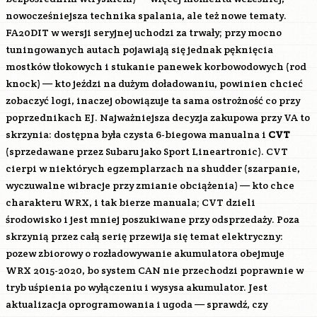
nowocześniejsza technika spalania, ale też nowe tematy.
FA20DIT
w wersji seryjnej uchodzi za trwały; przy mocno
tuningowanych autach pojawiają się jednak pęknięcia
mostków tłokowych i stukanie panewek korbowodowych (rod
knock) — kto jeździ na dużym doładowaniu, powinien chcieć
zobaczyć logi, inaczej obowiązuje ta sama ostrożność co przy
poprzednikach EJ. Najważniejsza decyzja zakupowa przy VA to
skrzynia: dostępna była czysta 6-biegowa manualna i
CVT
(sprzedawane przez Subaru jako Sport Lineartronic). CVT
cierpi w niektórych egzemplarzach na shudder (szarpanie,
wyczuwalne wibracje przy zmianie obciążenia) — kto chce
charakteru WRX, i tak bierze manuala; CVT dzieli
środowisko i jest mniej poszukiwane przy odsprzedaży. Poza
skrzynią przez całą serię przewija się temat elektryczny:
pozew zbiorowy o rozładowywanie akumulatora obejmuje
WRX 2015-2020, bo system CAN nie przechodzi poprawnie w
tryb uśpienia po wyłączeniu i wysysa akumulator. Jest
aktualizacja oprogramowania i ugoda — sprawdź, czy