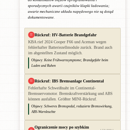
sporadycznych awarii czujników klapki ładowania;
awarie mechaniczne układu napędowego nie są dotąd
dokumentowane.
Rückruf: HV-Batterie Brandgefahr
!!
KBA rief 2024 Cooper F66 und Aceman wegen
fehlerhafter Batteriezellmodule zurück. Brand auch
im abgestellten Zustand möglich.
Objawy:
Keine Frühwarnsymptome; Brandgefahr beim
Laden und Ruhen
Rückruf: IBS Bremsanlage Continental
!!
Fehlerhafte Schweißnaht im Continental-
Bremsservomotor. Bremskraftverstärkung und ABS
können ausfallen. Größter MINI-Rückruf.
Objawy:
Schweres Bremspedal, reduzierte Bremswirkung,
ABS-Warnleuchte
Ograniczenie mocy po szybkim