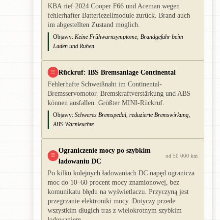
KBA rief 2024 Cooper F66 und Aceman wegen
fehlerhafter Batteriezellmodule zurück. Brand auch
im abgestellten Zustand möglich.
Objawy:
Keine Frühwarnsymptome; Brandgefahr beim
Laden und Ruhen
Rückruf: IBS Bremsanlage Continental
!!
Fehlerhafte Schweißnaht im Continental-
Bremsservomotor. Bremskraftverstärkung und ABS
können ausfallen. Größter MINI-Rückruf.
Objawy:
Schweres Bremspedal, reduzierte Bremswirkung,
ABS-Warnleuchte
Ograniczenie mocy po szybkim
!!
od 50 000 km
ładowaniu DC
Po kilku kolejnych ładowaniach DC napęd ogranicza
moc do 10–60 procent mocy znamionowej, bez
komunikatu błędu na wyświetlaczu. Przyczyną jest
przegrzanie elektroniki mocy. Dotyczy przede
wszystkim długich tras z wielokrotnym szybkim
ładowaniem.