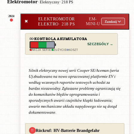
Elektromotor
· Elektryczny
· 218 PS
2024
ELEKTROMOTOR
EM-
✖
Zamknij
ELEKTRO
· 218 PS
MINI-U
KONTROLA AKUMULATORA
SZCZEGÓŁY →
AKCJA SERW.
ZUŻYCIE
KOSZT
Silnik elektryczny nowej serii Cooper SE/Aceman (seria
U) zbudowano na nowo opracowanej platformie EV i
według wczesnych raportów testowych uchodzi za
bardzo niezawodny. Zgłaszane problemy ograniczają się
do komunikatów błędów oprogramowania i
sporadycznych awarii czujników klapki ładowania;
awarie mechaniczne układu napędowego nie są dotąd
dokumentowane.
Rückruf: HV-Batterie Brandgefahr
!!