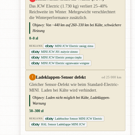
Das JCW Electric (1.730 kg) verliert 25–40%
Reichweite im Winter. Mehrgewicht verschlechtert
die Winterperformance zusätzlich.
Objawy:
Von ~440 km auf 260–330 km bei Kälte, schwächere
Heizung
0–0 zł
MINI JCW Electric zasięg zima
REKLAMA
MINI JCW J01 zużycie zimno
MINI JCW Electric pompa ciepła
MINI JCW Electric ogrzewanie wstępne
Ladeklappen-Sensor defekt
!
od 25 000 km
Gleicher Sensor-Defekt wie beim Standard-Electric-
MINI. Laden bei Kälte wird verhindert.
Objawy:
Laden nicht möglich bei Kälte, Ladeklappen-
Warnung
50–300 zł
Ladebuchse Sensor MINI JCW Electric
REKLAMA
HAL Sensor Ladeklappe MINI JCW