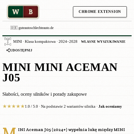
W
B
CHROME EXTENSION
🇩🇪 guteautoschlechteauto.de
MINI · Klasa kompaktowa · 2024–2028
WŁASNE WYSZUKIWANIE
UDOSTĘPNIJ
MINI MINI ACEMAN
J05
Słabości, oceny silników i porady zakupowe
★
★
★
★
★
1.0 / 5.0 · Na podstawie 2 wariantów silnika ·
Jak oceniamy
M
INI Aceman J05 (2024+) wypełnia lukę między MINI