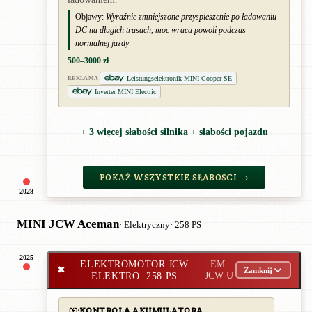
Objawy:
Wyraźnie zmniejszone przyspieszenie po ładowaniu
DC na długich trasach, moc wraca powoli podczas
normalnej jazdy
500–3000 zł
Leistungselektronik MINI Cooper SE
REKLAMA
Inverter MINI Electric
+ 3 więcej słabości silnika + słabości pojazdu
POKAŻ WSZYSTKIE SŁABOŚCI →
2028
MINI JCW Aceman
· Elektryczny
· 258 PS
2025
ELEKTROMOTOR JCW
EM-
✖
Zamknij
ELEKTRO
· 258 PS
JCW-U
KONTROLA AKUMULATORA