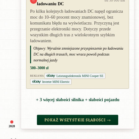
!!
od 50 000 km
ładowaniu DC
Po kilku kolejnych ładowaniach DC napęd ogranicza
moc do 10–60 procent mocy znamionowej, bez
komunikatu błędu na wyświetlaczu. Przyczyną jest
przegrzanie elektroniki mocy. Dotyczy przede
wszystkim długich tras z wielokrotnym szybkim
ładowaniem.
Objawy:
Wyraźnie zmniejszone przyspieszenie po ładowaniu
DC na długich trasach, moc wraca powoli podczas
normalnej jazdy
500–3000 zł
Leistungselektronik MINI Cooper SE
REKLAMA
Inverter MINI Electric
+ 3 więcej słabości silnika + słabości pojazdu
POKAŻ WSZYSTKIE SŁABOŚCI →
2028