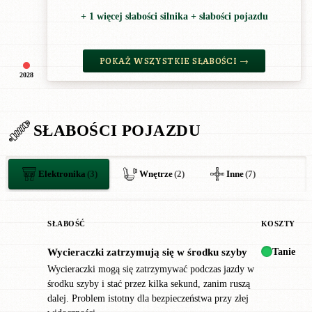
+ 1 więcej słabości silnika + słabości pojazdu
POKAŻ WSZYSTKIE SŁABOŚCI →
2028
SŁABOŚCI POJAZDU
Elektronika
(3)
Wnętrze
(2)
Inne
(7)
SŁABOŚĆ
KOSZTY
Tanie
Wycieraczki zatrzymują się w środku szyby
!
Wycieraczki mogą się zatrzymywać podczas jazdy w
środku szyby i stać przez kilka sekund, zanim ruszą
dalej. Problem istotny dla bezpieczeństwa przy złej