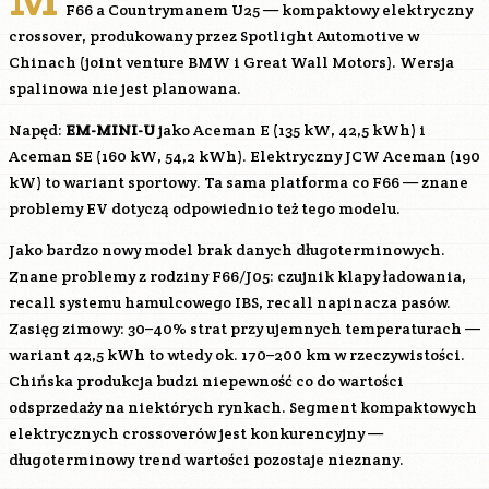
F66 a Countrymanem U25 — kompaktowy elektryczny
crossover, produkowany przez Spotlight Automotive w
Chinach (joint venture BMW i Great Wall Motors). Wersja
spalinowa nie jest planowana.
Napęd:
EM-MINI-U
jako Aceman E (135 kW, 42,5 kWh) i
Aceman SE (160 kW, 54,2 kWh). Elektryczny JCW Aceman (190
kW) to wariant sportowy. Ta sama platforma co F66 — znane
problemy EV dotyczą odpowiednio też tego modelu.
Jako bardzo nowy model brak danych długoterminowych.
Znane problemy z rodziny F66/J05: czujnik klapy ładowania,
recall systemu hamulcowego IBS, recall napinacza pasów.
Zasięg zimowy: 30–40% strat przy ujemnych temperaturach —
wariant 42,5 kWh to wtedy ok. 170–200 km w rzeczywistości.
Chińska produkcja budzi niepewność co do wartości
odsprzedaży na niektórych rynkach. Segment kompaktowych
elektrycznych crossoverów jest konkurencyjny —
długoterminowy trend wartości pozostaje nieznany.