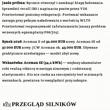
Jazda próbna:
Ręcznie otworzyć i zamknąć klapę ładowania.
Sprawdzić recall IBS i napinacza pasów przez VIN.
Przetestować poziomy rekuperacji. Porównać wskazanie
zasięgu przy pełnym naładowaniu z wartością WLTP.
Przetestować responsywność infotainmentu (znany problem
wczesnych egzemplarzy F66/J05).
Rynek 2026:
Aceman E od
32.000 EUR
nowy. Aceman SE od
37.000 EUR
nowy. JCW Aceman ok.
45.000 EUR
. Używane
praktycznie niedostępne — model zbyt nowy.
Wskazówka: Aceman SE (54,2 kWh)
— większy akumulator
robi realną różnicę w zasięgu zimowym i codziennej
elastyczności. Kto nie czeka na rzeczywisty test w zimnych
warunkach, powinien to uwzględnić przy zakupie.
PRZEGLĄD SILNIKÓW