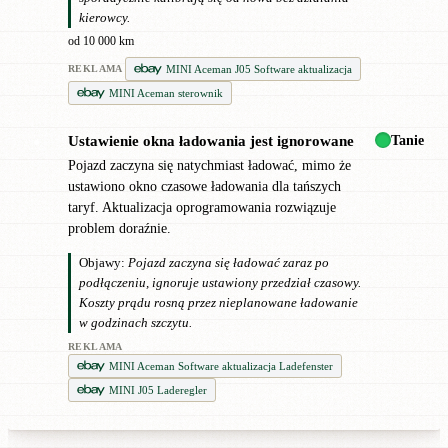
kierowcy.
od 10 000 km
MINI Aceman J05 Software aktualizacja
REKLAMA
MINI Aceman sterownik
Tanie
Ustawienie okna ładowania jest ignorowane
●
Pojazd zaczyna się natychmiast ładować, mimo że
ustawiono okno czasowe ładowania dla tańszych
taryf. Aktualizacja oprogramowania rozwiązuje
problem doraźnie.
Objawy:
Pojazd zaczyna się ładować zaraz po
podłączeniu, ignoruje ustawiony przedział czasowy.
Koszty prądu rosną przez nieplanowane ładowanie
w godzinach szczytu.
REKLAMA
MINI Aceman Software aktualizacja Ladefenster
MINI J05 Laderegler