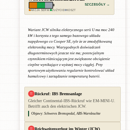
SZCZEGÓŁY →
AKCJA SERW.
ZUŻYCIE
KOSZT
Wariant JCW silnika elektrycznego serii U ma moc 240
kW i korzysta z tego samego bazowego układu
napędowego co Cooper SE, tyle że ze zmodyfikowaną
elektroniką mocy. Wiarygodnych doświadczeń
długoterminowych jeszcze nie ma; potencjalnym
czynnikiem różnicującym jest zwiększone obciążenie
cieplne wynikające z wyższej mocy ciągłej. Przy
sportowym użytkowaniu regularnie kontrolować układ
hamulcowy i zarządzanie temperaturą baterii.
Rückruf: IBS Bremsanlage
!!
Gleicher Continental-IBS-Rückruf wie EM-MINI-U.
Betrifft auch den elektrischen JCW.
Objawy:
Schweres Bremspedal, ABS-Warnleuchte
Reichweitenverlust im Winter (JCW)
!!