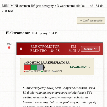
MINI MINI Aceman J05 jest dostępny z 3 wariantami silnika — od 184 do
258 KM.
Zwiń wszystkie
Elektromotor
· Elektryczny
· 184 PS
2024
ELEKTROMOTOR
EM-
✖
Zamknij
ELEKTRO
· 184 PS
MINI-U
KONTROLA AKUMULATORA
SZCZEGÓŁY →
AKCJA SERW.
ZUŻYCIE
KOSZT
Silnik elektryczny nowej serii Cooper SE/Aceman (seria
U) zbudowano na nowo opracowanej platformie EV i
według wczesnych raportów testowych uchodzi za
bardzo niezawodny. Zgłaszane problemy ograniczają się
do komunikatów błędów oprogramowania i