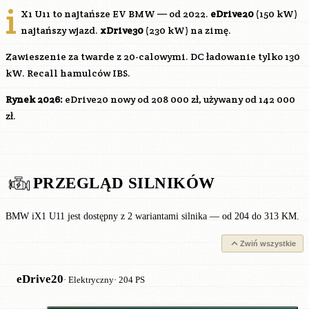
i
X1 U11 to najtańsze EV BMW — od 2022.
eDrive20
(150 kW)
najtańszy wjazd.
xDrive30
(230 kW) na zimę.
Zawieszenie za twarde z 20-calowymi. DC ładowanie tylko 130
kW. Recall hamulców IBS.
Rynek 2026:
eDrive20 nowy od 208 000 zł, używany od 142 000
zł.
PRZEGLĄD SILNIKÓW
BMW iX1 U11 jest dostępny z 2 wariantami silnika — od 204 do 313 KM.
Zwiń wszystkie
eDrive20
· Elektryczny
· 204 PS