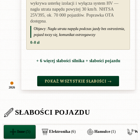
wykrywa usterkę izolacji i wyłącza system HV —
nagła utrata napędu powyżej 30 km/h. NHTSA
25V395, ok. 70 000 pojazdów. Poprawka OTA
dostępna.
Objawy:
Nagła utrata napędu podczas jazdy bez ostrzeżenia,
pojazd toczy się, komunikat ostrzegawczy
0–0 zł
+ 6 więcej słabości silnika + słabości pojazdu
POKAŻ WSZYSTKIE SŁABOŚCI →
2026
SŁABOŚCI POJAZDU
Inne
(5)
Elektronika
(6)
Hamulce
(1)
Wn