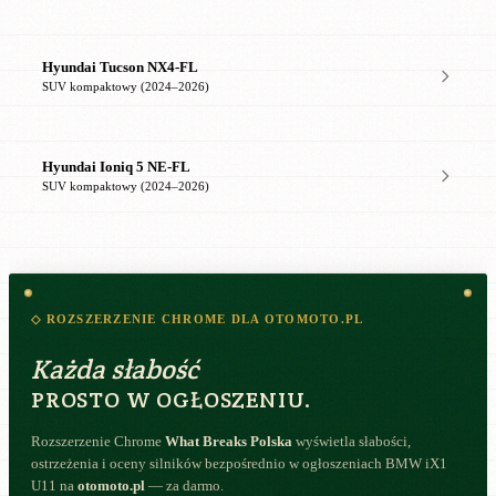
Hyundai Tucson NX4-FL
SUV kompaktowy (2024–2026)
Hyundai Ioniq 5 NE-FL
SUV kompaktowy (2024–2026)
◇ ROZSZERZENIE CHROME DLA OTOMOTO.PL
Każda słabość
PROSTO W OGŁOSZENIU.
Rozszerzenie Chrome
What Breaks Polska
wyświetla słabości,
ostrzeżenia i oceny silników bezpośrednio w ogłoszeniach BMW iX1
U11 na
otomoto.pl
— za darmo.