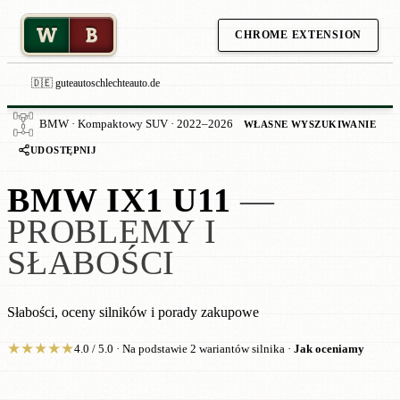
W
B
CHROME EXTENSION
🇩🇪 guteautoschlechteauto.de
BMW · Kompaktowy SUV · 2022–2026
WŁASNE WYSZUKIWANIE
UDOSTĘPNIJ
BMW IX1 U11
—
PROBLEMY I
SŁABOŚCI
Słabości, oceny silników i porady zakupowe
★
★
★
★
★
4.0 / 5.0 · Na podstawie 2 wariantów silnika ·
Jak oceniamy