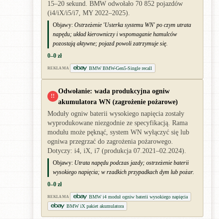
15–20 sekund. BMW odwołało 70 852 pojazdów
(i4/iX/i5/i7, MY 2022–2025).
Objawy:
Ostrzeżenie 'Usterka systemu WN' po czym utrata
napędu; układ kierowniczy i wspomaganie hamulców
pozostają aktywne; pojazd powoli zatrzymuje się.
0–0 zł
BMW BMW-Gen5-Single recall
REKLAMA
Odwołanie: wada produkcyjna ogniw
!!
akumulatora WN (zagrożenie pożarowe)
Moduły ogniw baterii wysokiego napięcia zostały
wyprodukowane niezgodnie ze specyfikacją. Rama
modułu może pęknąć, system WN wyłączyć się lub
ogniwa przegrzać do zagrożenia pożarowego.
Dotyczy: i4, iX, i7 (produkcja 07.2021–02.2024).
Objawy:
Utrata napędu podczas jazdy; ostrzeżenie baterii
wysokiego napięcia; w rzadkich przypadkach dym lub pożar.
0–0 zł
BMW i4 moduł ogniw baterii wysokiego napięcia
REKLAMA
BMW iX pakiet akumulatora