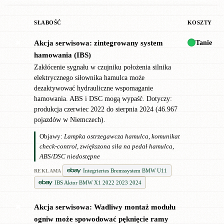
SŁABOŚĆ
KOSZTY
Tanie
Akcja serwisowa: zintegrowany system
✖
hamowania (IBS)
Zakłócenie sygnału w czujniku położenia silnika
elektrycznego siłownika hamulca może
dezaktywować hydrauliczne wspomaganie
hamowania. ABS i DSC mogą wypaść. Dotyczy:
produkcja czerwiec 2022 do sierpnia 2024 (46.967
pojazdów w Niemczech).
Objawy:
Lampka ostrzegawcza hamulca, komunikat
check-control, zwiększona siła na pedał hamulca,
ABS/DSC niedostępne
Integriertes Bremssystem BMW U11
REKLAMA
IBS Aktor BMW X1 2022 2023 2024
Akcja serwisowa: Wadliwy montaż modułu
✖
ogniw może spowodować pęknięcie ramy