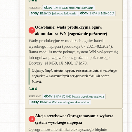
0–0 zł
BMW CCU sterownik ładowania
REKLAMA
BMW iX jednostka ładowania
BMW i4 M50 CCU
Odwołanie: wada produkcyjna ogniw
!!
akumulatora WN (zagrożenie pożarowe)
Wady produkcyjne w modułach ogniw baterii
wysokiego napięcia (produkcja 07.2021–02.2024).
Rama modułu może pęknąć, system WN wyłączyć się
lub ogniwa przegrzać do zagrożenia pożarowego.
Dotyczy: i4 M50, iX M60, i7 M70.
Objawy:
Nagła utrata napędu; ostrzeżenie baterii wysokiego
napięcia; w ekstremalnych przypadkach dym lub pożar
baterii.
0–0 zł
BMW iX M60 bateria wysokiego napięcia
REKLAMA
BMW i4 M50 moduł ogniw akumulatora
Akcja serwisowa: Oprogramowanie wyłącza
!!
system wysokiego napięcia
Oprogramowanie silnika elektrycznego błędnie