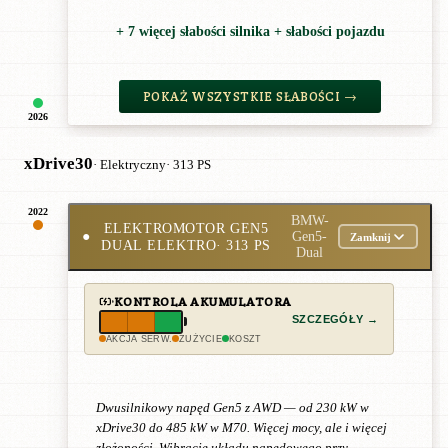
+ 7 więcej słabości silnika + słabości pojazdu
POKAŻ WSZYSTKIE SŁABOŚCI →
2026
xDrive30
· Elektryczny
· 313 PS
2022
BMW-
ELEKTROMOTOR GEN5
●
Gen5-
Zamknij
DUAL ELEKTRO
· 313 PS
Dual
KONTROLA AKUMULATORA
SZCZEGÓŁY →
AKCJA SERW.
ZUŻYCIE
KOSZT
Dwusilnikowy napęd Gen5 z AWD — od 230 kW w
xDrive30 do 485 kW w M70. Więcej mocy, ale i więcej
złożoności. Wibracje układu napędowego przy