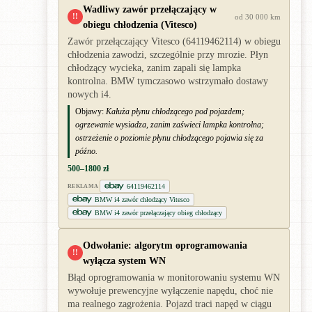
Wadliwy zawór przełączający w
!!
od 30 000 km
obiegu chłodzenia (Vitesco)
Zawór przełączający Vitesco (64119462114) w obiegu
chłodzenia zawodzi, szczególnie przy mrozie. Płyn
chłodzący wycieka, zanim zapali się lampka
kontrolna. BMW tymczasowo wstrzymało dostawy
nowych i4.
Objawy:
Kałuża płynu chłodzącego pod pojazdem;
ogrzewanie wysiadza, zanim zaświeci lampka kontrolna;
ostrzeżenie o poziomie płynu chłodzącego pojawia się za
późno.
500–1800 zł
64119462114
REKLAMA
BMW i4 zawór chłodzący Vitesco
BMW i4 zawór przełączający obieg chłodzący
Odwołanie: algorytm oprogramowania
!!
wyłącza system WN
Błąd oprogramowania w monitorowaniu systemu WN
wywołuje prewencyjne wyłączenie napędu, choć nie
ma realnego zagrożenia. Pojazd traci napęd w ciągu