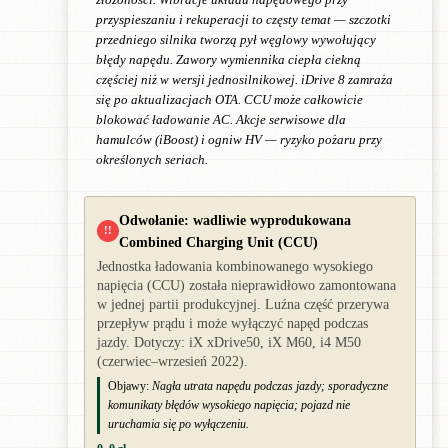
przyspieszaniu i rekuperacji to częsty temat — szczotki
przedniego silnika tworzą pył węglowy wywołujący
błędy napędu. Zawory wymiennika ciepła ciekną
częściej niż w wersji jednosilnikowej. iDrive 8 zamraża
się po aktualizacjach OTA. CCU może całkowicie
blokować ładowanie AC. Akcje serwisowe dla
hamulców (iBoost) i ogniw HV — ryzyko pożaru przy
określonych seriach.
Odwołanie: wadliwie wyprodukowana
!!
Combined Charging Unit (CCU)
Jednostka ładowania kombinowanego wysokiego
napięcia (CCU) została nieprawidłowo zamontowana
w jednej partii produkcyjnej. Luźna część przerywa
przepływ prądu i może wyłączyć napęd podczas
jazdy. Dotyczy: iX xDrive50, iX M60, i4 M50
(czerwiec–wrzesień 2022).
Objawy:
Nagła utrata napędu podczas jazdy; sporadyczne
komunikaty błędów wysokiego napięcia; pojazd nie
uruchamia się po wyłączeniu.