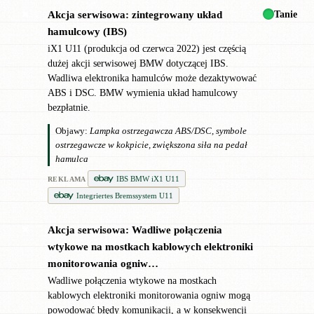
Tanie
Akcja serwisowa: zintegrowany układ
✖
hamulcowy (IBS)
iX1 U11 (produkcja od czerwca 2022) jest częścią
dużej akcji serwisowej BMW dotyczącej IBS.
Wadliwa elektronika hamulców może dezaktywować
ABS i DSC. BMW wymienia układ hamulcowy
bezpłatnie.
Objawy:
Lampka ostrzegawcza ABS/DSC, symbole
ostrzegawcze w kokpicie, zwiększona siła na pedał
hamulca
IBS BMW iX1 U11
REKLAMA
Integriertes Bremssystem U11
Akcja serwisowa: Wadliwe połączenia
✖
wtykowe na mostkach kablowych elektroniki
monitorowania ogniw…
Wadliwe połączenia wtykowe na mostkach
kablowych elektroniki monitorowania ogniw mogą
powodować błędy komunikacji, a w konsekwencji