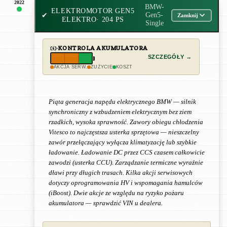
2022
BMW-
ELEKTROMOTOR GEN5
✔
Gen5-
Zamknij
ELEKTRO
· 204 PS
Single
KONTROLA AKUMULATORA
SZCZEGÓŁY →
AKCJA SERW.
ZUŻYCIE
KOSZT
Piąta generacja napędu elektrycznego BMW — silnik
synchroniczny z wzbudzeniem elektrycznym bez ziem
rzadkich, wysoka sprawność. Zawory obiegu chłodzenia
Vitesco to najczęstsza usterka sprzętowa — nieszczelny
zawór przełączający wyłącza klimatyzację lub szybkie
ładowanie. Ładowanie DC przez CCS czasem całkowicie
zawodzi (usterka CCU). Zarządzanie termiczne wyraźnie
dławi przy długich trasach. Kilka akcji serwisowych
dotyczy oprogramowania HV i wspomagania hamulców
(iBoost). Dwie akcje ze względu na ryzyko pożaru
akumulatora — sprawdzić VIN u dealera.