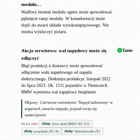
modułu…
Wadliwy montaż modułu ogniw może spowodować
pęknięcie ramy modułu. W konsekwencji może
dojść do awarii układu wysokonapięciowego. Nie
można wykluczyć pożaru.
Tanie
Akcja serwisowa: wał napędowy może się
✖
odłączyć
Błąd produkcji u dostawcy może spowodować
odłączenie wału napędowego od napędu
elektrycznego. Dotknięta produkcja: listopad 2022
do lipca 2023. Ok. 1511 pojazdów w Niemczech.
BMW wymienia wał napędowy bezpłatnie.
Objawy:
Czerwone ostrzeżenie 'Napęd zaburzony' w
zegarach, awaria napędu, pojazd toczy się
samoczynnie
drive shaft BMW iX1 U11
REKLAMA
propshaft iX1 30
Abtriebswelle iX1