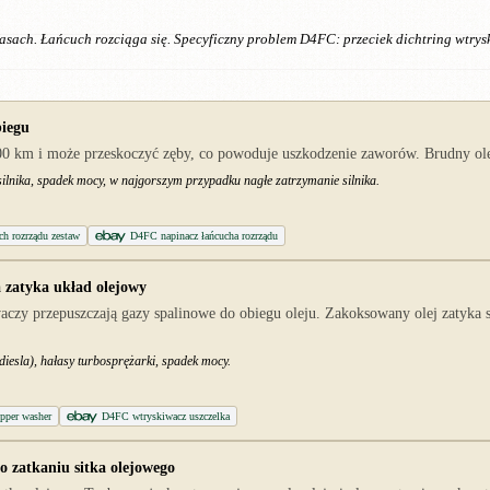
trasach. Łańcuch rozciąga się. Specyficzny problem D4FC: przeciek dichtring wtrys
biegu
00 km i może przeskoczyć zęby, co powoduje uszkodzenie zaworów. Brudny olej
silnika, spadek mocy, w najgorszym przypadku nagłe zatrzymanie silnika.
h rozrządu zestaw
D4FC napinacz łańcucha rozrządu
a zatyka układ olejowy
aczy przepuszczają gazy spalinowe do obiegu oleju. Zakoksowany olej zatyka s
diesla), hałasy turbosprężarki, spadek mocy.
pper washer
D4FC wtryskiwacz uszczelka
o zatkaniu sitka olejowego