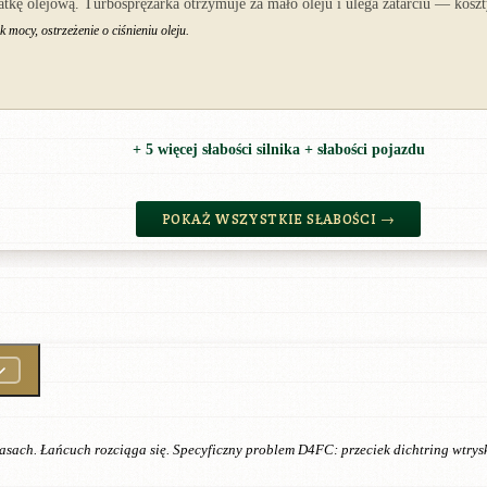
kę olejową. Turbosprężarka otrzymuje za mało oleju i ulega zatarciu — koszt
 mocy, ostrzeżenie o ciśnieniu oleju.
+ 5 więcej słabości silnika + słabości pojazdu
POKAŻ WSZYSTKIE SŁABOŚCI →
trasach. Łańcuch rozciąga się. Specyficzny problem D4FC: przeciek dichtring wtrys