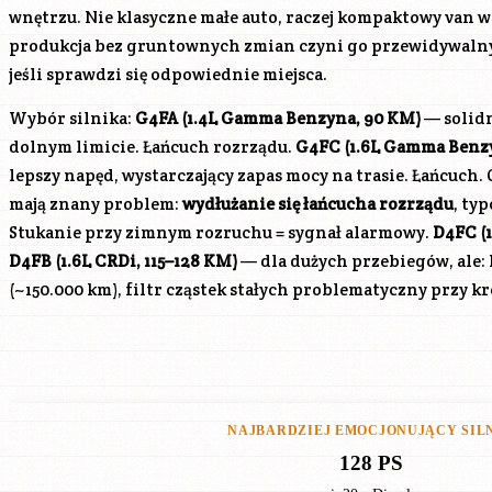
wnętrzu. Nie klasyczne małe auto, raczej kompaktowy van w
produkcja bez gruntownych zmian czyni go przewidywal
jeśli sprawdzi się odpowiednie miejsca.
Wybór silnika:
G4FA
(1.4L Gamma Benzyna, 90 KM)
— solidn
dolnym limicie. Łańcuch rozrządu.
G4FC
(1.6L Gamma Benzy
lepszy napęd, wystarczający zapas mocy na trasie. Łańcuch
mają znany problem:
wydłużanie się łańcucha rozrządu
, ty
Stukanie przy zimnym rozruchu = sygnał alarmowy.
D4FC
(
D4FB
(1.6L CRDi, 115–128 KM)
— dla dużych przebiegów, ale:
(~150.000 km), filtr cząstek stałych problematyczny przy k
NAJBARDZIEJ EMOCJONUJĄCY SIL
128 PS