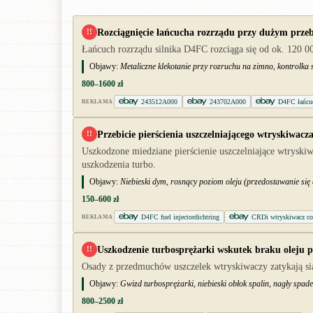
Rozciągnięcie łańcucha rozrządu przy dużym prze
!!
Łańcuch rozrządu silnika D4FC rozciąga się od ok. 120 0
Objawy:
Metaliczne klekotanie przy rozruchu na zimno, kontrolka 
800–1600 zł
243512A000
243702A000
D4FC łańcuc
REKLAMA
Przebicie pierścienia uszczelniającego wtryskiwacz
!!
Uszkodzone miedziane pierścienie uszczelniające wtryskiw
uszkodzenia turbo.
Objawy:
Niebieski dym, rosnący poziom oleju (przedostawanie się 
150–600 zł
D4FC fuel injectordichtring
CRDi wtryskiwacz co
REKLAMA
Uszkodzenie turbosprężarki wskutek braku oleju p
!!
Osady z przedmuchów uszczelek wtryskiwaczy zatykają siat
Objawy:
Gwizd turbosprężarki, niebieski obłok spalin, nagły spadek
800–2500 zł