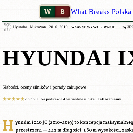
W
B
What Breaks Polska
UD
Hyundai · Mikrovan · 2010–2019
WŁASNE WYSZUKIWANIE
HYUNDAI I
Słabości, oceny silników i porady zakupowe
★
★
★
★
★
2.5 / 5.0 · Na podstawie 4 wariantów silnika ·
Jak oceniamy
H
yundai ix20 JC (2010–2019) to koncepcja maksymalne
przestrzeni — 4,12 m długości, 1,60 m wysokości, zas