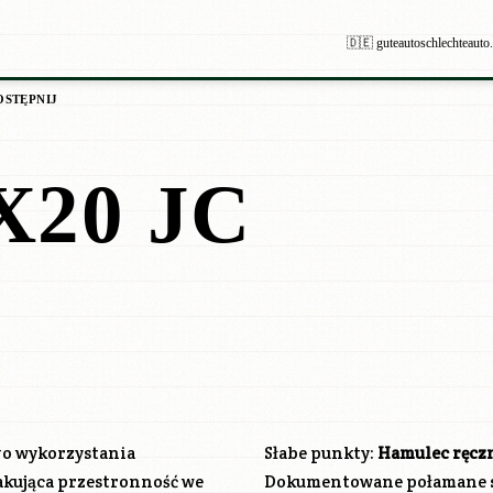
🇩🇪 guteautoschlechteauto
OSTĘPNIJ
X20 JC
go wykorzystania
Słabe punkty:
Hamulec ręcz
kakująca przestronność we
Dokumentowane połamane sp