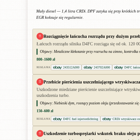
Mały diesel — 1,4 litra CRDi. DPF zatyka się przy krótkich 
EGR koksuje się regularnie.
Rozciągnięcie łańcucha rozrządu przy dużym prze
!!
Łańcuch rozrządu silnika D4FC rozciąga się od ok. 120 0
Objawy:
Metaliczne klekotanie przy rozruchu na zimno, kontrolka 
800–1600 zł
243512A000
243702A000
D4FC łańcuc
REKLAMA
Przebicie pierścienia uszczelniającego wtryskiwacz
!!
Uszkodzone miedziane pierścienie uszczelniające wtryskiw
uszkodzenia turbo.
Objawy:
Niebieski dym, rosnący poziom oleju (przedostawanie się 
150–600 zł
D4FC fuel injectordichtring
CRDi wtryskiwacz co
REKLAMA
Uszkodzenie turbosprężarki wskutek braku oleju p
!!