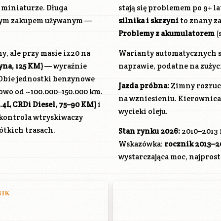
 miniaturze. Długa
stają się problemem po 9+ l
nym zakupem używanym —
silnika i skrzyni
to znany za
Problemy z akumulatorem
(
y, ale przy masie ix20 na
Warianty automatycznych sk
na, 125 KM)
— wyraźnie
naprawie, podatne na zuży
. Obie jednostki benzynowe
Jazda próbna:
Zimny rozruch
powo od ~100.000–150.000 km.
na wzniesieniu. Kierownica
1.4L CRDi Diesel, 75–90 KM)
i
wycieki oleju.
 kontrola wtryskiwaczy
rótkich trasach.
Stan rynku 2026:
2010–2013
Wskazówka:
rocznik 2013–20
wystarczająca moc, najprost
NIK