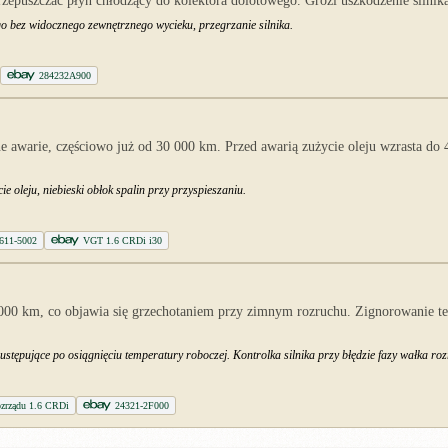
zepuszczać płyn chłodzący do kolektora dolotowego. Grozi uszkodzenie silnika
o bez widocznego zewnętrznego wycieku, przegrzanie silnika.
284232A900
e awarie, częściowo już od 30 000 km. Przed awarią zużycie oleju wzrasta d
e oleju, niebieski obłok spalin przy przyspieszaniu.
611-5002
VGT 1.6 CRDi i30
000 km, co objawia się grzechotaniem przy zimnym rozruchu. Zignorowanie t
ustępujące po osiągnięciu temperatury roboczej. Kontrolka silnika przy błędzie fazy wałka ro
rozrządu 1.6 CRDi
24321-2F000