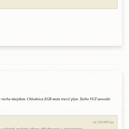
 w ruchu miejskim. Chłodnica EGR może tracić płyn. Turbo VGT zawodzi
od 150 000 km