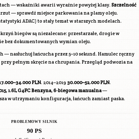
atach — wskaźniki awarii wyraźnie powyżej klasy.
Szczelność
rzut — sprawdź miejsce parkowania na plamy oleju.
statystyki ADAC) to stały temat w starszych modelach.
rzyń biegów są niezalecane: przestarzałe, drogie w
cie bez dokumentowanych wymian oleju.
 — nasłuchuj łańcucha przez 5–10 sekund. Hamulec ręczny
 przy pełnym skręcie na chrupania. Przegląd podwozia na
17.000–34.000 PLN
. 2014–2019
30.000–52.000 PLN
.
15, 1.6L
G4FC
Benzyna, 6-biegowa manualna
—
sza w utrzymaniu konfiguracja, łańcuch zamiast paska.
PROBLEMOWY SILNIK
90 PS