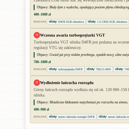
Chłodnica EGR może stać się wewnętrznie nieszczelna i pr
Objawy:
Biały dym z wydechu, opadający poziom płynu chłodząceg
400–1000 zł
D4FB EGR-chłodnica
1.6 CRDi EGR chłodnica
REKLAMA
Wczesna awaria turbosprężarki VGT
!!
Turbosprężarka VGT silnika D4FB jest podatna na wczesn
regulacji VTG się zakleszczy.
Objawy:
Gwizd już przy niskim przebiegu, spadek mocy, silne zużyci
700–1800 zł
turbosprężarka D4FB
766111-0001
740
REKLAMA
Wydłużenie łańcucha rozrządu
!!
Górny łańcuch rozrządu wydłuża się od ok. 120 000–150 
silnika.
Objawy:
Metaliczne klekotanie natychmiast po rozruchu na zimno, 
400–900 zł
zestaw łańcucha rozrządu D4FB
zestaw łańcucha 
REKLAMA