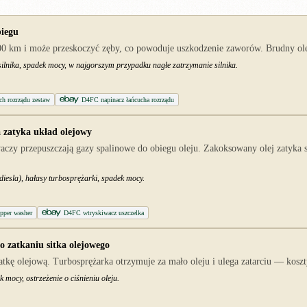
biegu
00 km i może przeskoczyć zęby, co powoduje uszkodzenie zaworów. Brudny olej
silnika, spadek mocy, w najgorszym przypadku nagłe zatrzymanie silnika.
h rozrządu zestaw
D4FC napinacz łańcucha rozrządu
a zatyka układ olejowy
aczy przepuszczają gazy spalinowe do obiegu oleju. Zakoksowany olej zatyka s
diesla), hałasy turbosprężarki, spadek mocy.
pper washer
D4FC wtryskiwacz uszczelka
o zatkaniu sitka olejowego
kę olejową. Turbosprężarka otrzymuje za mało oleju i ulega zatarciu — koszt
 mocy, ostrzeżenie o ciśnieniu oleju.