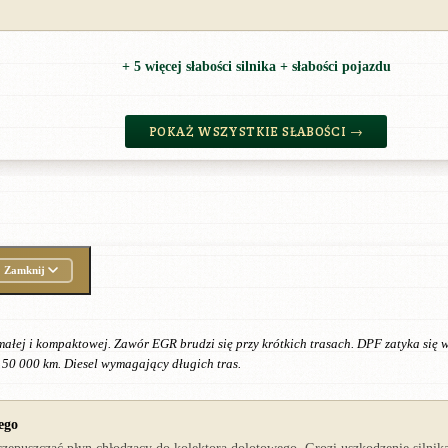
+ 5 więcej słabości silnika + słabości pojazdu
POKAŻ WSZYSTKIE SŁABOŚCI →
Zamknij
małej i kompaktowej. Zawór EGR brudzi się przy krótkich trasach. DPF zatyka się
150 000 km. Diesel wymagający długich tras.
ego