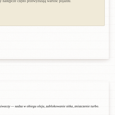
y następcze często przewyższają wartość pojazdu.
kiwaczy — sadza w obiegu oleju, zablokowanie sitka, zniszczenie turbo.