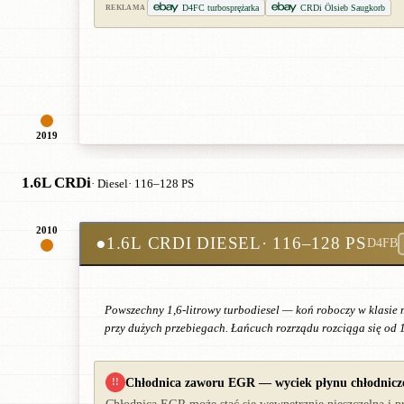
D4FC turbosprężarka
CRDi Ölsieb Saugkorb
REKLAMA
2019
1.6L CRDi
· Diesel
· 116–128 PS
2010
●
1.6L CRDI DIESEL
· 116–128 PS
D4FB
Powszechny 1,6-litrowy turbodiesel — koń roboczy w klasie 
przy dużych przebiegach. Łańcuch rozrządu rozciąga się od 
Chłodnica zaworu EGR — wyciek płynu chłodnicz
!!