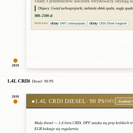
Osady z przedmuchów uszczelek wtryskiwaczy zatykają siat
Objawy:
Gwizd turbosprężarki, niebieski obłok spalin, nagły spadek
800–2500 zł
D4FC turbosprężarka
CRDi Ölsieb Saugkorb
REKLAMA
2019
1.4L CRDi
· Diesel
· 90 PS
2010
●
1.4L CRDI DIESEL
· 90 PS
D4FC
Zamknij
Mały diesel — 1,4 litra CRDi. DPF zatyka się przy krótkich 
EGR koksuje się regularnie.