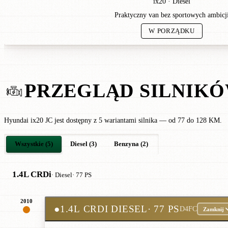
ix20 · Diesel
Praktyczny van bez sportowych ambicj
W PORZĄDKU
PRZEGLĄD SILNIK
Hyundai ix20 JC jest dostępny z 5 wariantami silnika — od 77 do 128 KM.
Wszystkie (5)
Diesel (3)
Benzyna (2)
1.4L CRDi
· Diesel
· 77 PS
2010
●
1.4L CRDI DIESEL
· 77 PS
D4FC
Zamknij