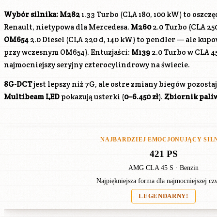
Wybór silnika:
M282
1.33 Turbo (CLA 180, 100 kW) to oszcz
Renault, nietypowa dla Mercedesa.
M260
2.0 Turbo (CLA 25
OM654
2.0 Diesel (CLA 220 d, 140 kW) to pendler — ale kup
przy wczesnym
OM654
). Entuzjaści:
M139
2.0 Turbo w CLA 4
najmocniejszy seryjny czterocylindrowy na świecie.
8G-DCT
jest lepszy niż 7G, ale ostre zmiany biegów pozost
Multibeam LED
pokazują usterki (
0–6.450 zł
).
Zbiornik pali
NAJBARDZIEJ EMOCJONUJĄCY SIL
421 PS
AMG CLA 45 S · Benzin
Najpiękniejsza forma dla najmocniejszej cz
LEGENDARNY!