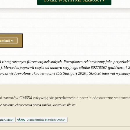
POKAŻ WSZYSTKIE SŁABOŚCI ▾
amknij
ntegrowanym filtrem cząstek stałych. Początkowo reklamowany jako przyszłość Di
); Mercedes poprawił części od numeru seryjnego silnika 80278367 (październik 
przez niedozwolone okno termiczne (LG Stuttgart 2020). Skrócić interwał wymiany
nki zaworów OM654 zużywają się przedwcześnie przez niedostateczne smarowan
e zapłonu, chropowata praca silnika, kontrolka silnika
rządu OM654
Układ rozrządu Mercedes OM654