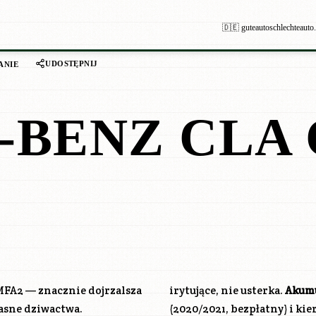
🇩🇪 guteautoschlechteauto
UDOSTĘPNIJ
ANIE
BENZ CLA 
 MFA2 — znacznie dojrzalsza
irytujące, nie usterka.
Akumu
łasne dziwactwa.
(2020/2021, bezpłatny) i ki