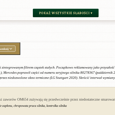
POKAŻ WSZYSTKIE SŁABOŚCI ▾
amknij
ntegrowanym filtrem cząstek stałych. Początkowo reklamowany jako przyszłość Di
); Mercedes poprawił części od numeru seryjnego silnika 80278367 (październik 
przez niedozwolone okno termiczne (LG Stuttgart 2020). Skrócić interwał wymiany
nki zaworów OM654 zużywają się przedwcześnie przez niedostateczne smarowan
e zapłonu, chropowata praca silnika, kontrolka silnika