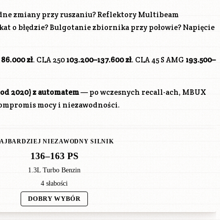
dne zmiany przy ruszaniu? Reflektory Multibeam
at o błędzie? Bulgotanie zbiornika przy połowie? Napięcie
d
86.000 zł
. CLA 250
103.200–137.600 zł
. CLA 45 S AMG
193.500–
, od 2020) z automatem
— po wczesnych recall-ach, MBUX
kompromis mocy i niezawodności.
AJBARDZIEJ NIEZAWODNY SILNIK
136–163 PS
1.3L Turbo Benzin
4 słabości
DOBRY WYBÓR