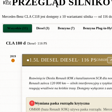
PRZEGLĄD SILNIK
Mercedes-Benz CLA C118 jest dostępny z 10 wariantami silnika — od 116 
Wszystkie (11)
Diesel (3)
Benzyna (7)
Benzyna Plug-in-Hyb
CLA 180 d
· Diesel
· 116 PS
2019
●
1.5L DIESEL DIESEL
· 116 PS
OM608
Z
Rozwinięcie Diesla Renault K9K z katalizatorem SCR dla nor
Renault zaleca 120 000 km — silnik interferencyjny z ryzyki
reagują wrażliwie na krótkie trasy. Dostępny wyłącznie z a
Wymiana paska rozrządu krytyczna
!!
OM608 (baza Renault K9K) używa paska rozrządu. Mercede