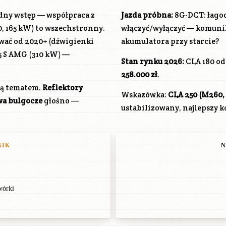
ędny wstęp — współpraca z
Jazda próbna:
8G-DCT: łago
0, 165 kW) to wszechstronny.
włączyć/wyłączyć — komunik
ować od 2020+ (dźwigienki
akumulatora przy starcie?
5 S AMG (310 kW) —
Stan rynku 2026:
CLA 180 o
258.000 zł
.
ają tematem.
Reflektory
Wskazówka:
CLA 250 (
M260
wa bulgocze
głośno —
ustabilizowany, najlepszy 
NIK
N
wórki