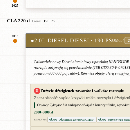
2025
CLA 220 d
· Diesel
· 190 PS
2019
●
2.0L DIESEL DIESEL
· 190 PS
OM654
Z
Całkowicie nowy Diesel aluminiowy z powłoką NANOSLIDE i zi
rozrządu zużywają się przedwcześnie (TSB GI05.30-P-070181
pożaru, ~800 000 pojazdów). Również objęty aferą emisyjną 
Zużycie dźwigienek zaworów i wałków rozrządu
!!
Znana słabość: wąskie krzywki wałka rozrządu i dźwigie
Objawy:
Tykające lub stukające dźwięki z komory silnika, wypadani
2000–5000 zł
Dźwigienka zaworowa OM654
Zużycie wału roz
REKLAMA