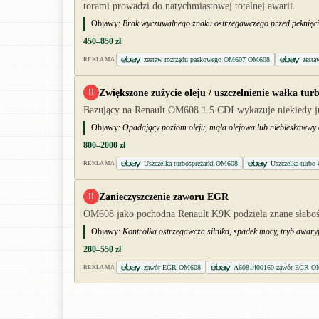
torami prowadzi do natychmiastowej totalnej awarii.
Objawy:
Brak wyczuwalnego znaku ostrzegawczego przed pęknięciem
450–850 zł
zestaw rozrządu paskowego OM607 OM608
zesta
REKLAMA
Zwiększone zużycie oleju / uszczelnienie wałka tur
!!
Bazujący na Renault OM608 1.5 CDI wykazuje niekiedy już
Objawy:
Opadający poziom oleju, mgła olejowa lub niebieskawwy d
800–2000 zł
Uszczelka turbosprężarki OM608
Uszczelka turb
REKLAMA
Zanieczyszczenie zaworu EGR
!!
OM608 jako pochodna Renault K9K podziela znane słabości 
Objawy:
Kontrolka ostrzegawcza silnika, spadek mocy, tryb awary
280–550 zł
zawór EGR OM608
A6081400160 zawór EGR O
REKLAMA