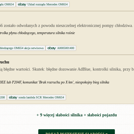
rządu OM654
Układ rozrządu Mercedes OM654
zostało odwołanych z powodu nieszczelnej elektronicznej pompy chłodziwa. U
trolka płynu chłodzącego, temperatura silnika rośnie
hłodzącego OM654 akcja serwisowa
A0005001400
ruchu
ają błędne wartości. Skutek: błędne dozowanie AdBlue, kontrolki silnika, przy
20EE lub P204F, komunikat 'Brak rozruchu po X km', niespokojny bieg silnika
0208
sonda lambda SCR Mercedes OM654
+ 9 więcej słabości silnika + słabości pojazdu