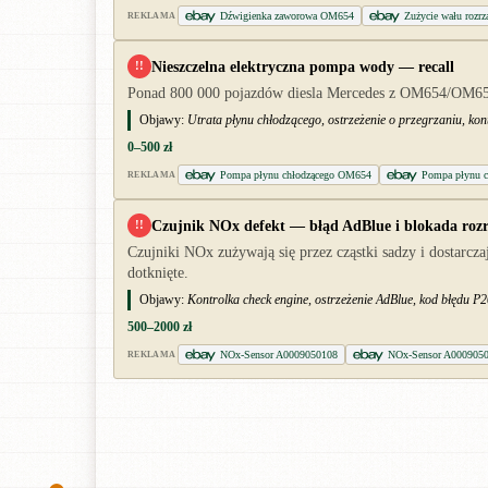
Dźwigienka zaworowa OM654
Zużycie wału roz
REKLAMA
Nieszczelna elektryczna pompa wody — recall
!!
Ponad 800 000 pojazdów diesla Mercedes z OM654/OM656 
Objawy:
Utrata płynu chłodzącego, ostrzeżenie o przegrzaniu, kon
0–500 zł
Pompa płynu chłodzącego OM654
Pompa płynu c
REKLAMA
Czujnik NOx defekt — błąd AdBlue i blokada roz
!!
Czujniki NOx zużywają się przez cząstki sadzy i dostarcz
dotknięte.
Objawy:
Kontrolka check engine, ostrzeżenie AdBlue, kod błędu P
500–2000 zł
NOx-Sensor A0009050108
NOx-Sensor A000905
REKLAMA