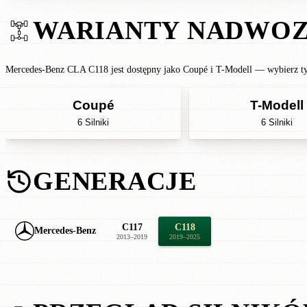
WARIANTY NADWOZ
Mercedes-Benz CLA C118 jest dostępny jako Coupé i T-Modell — wybierz ty
Coupé
T-Modell
6 Silniki
6 Silniki
GENERACJE
C117
C118
Mercedes-Benz
2013–2019
2019–2025