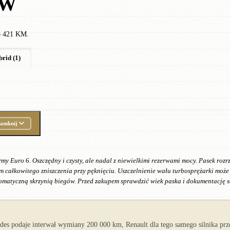
ÓW
do 421 KM.
rid (1)
amknij
my Euro 6. Oszczędny i czysty, ale nadal z niewielkimi rezerwami mocy. Pasek ro
em całkowitego zniszczenia przy pęknięciu. Uszczelnienie wału turbosprężarki moż
utomatyczną skrzynią biegów. Przed zakupem sprawdzić wiek paska i dokumentację 
s podaje interwał wymiany 200 000 km, Renault dla tego samego silnika prze