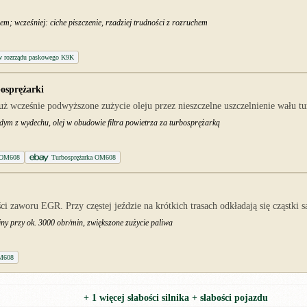
; wcześniej: ciche piszczenie, rzadziej trudności z rozruchem
w rozrządu paskowego K9K
bosprężarki
 wcześnie podwyższone zużycie oleju przez nieszczelne uszczelnienie wału tu
ym z wydechu, olej w obudowie filtra powietrza za turbosprężarką
o OM608
Turbosprężarka OM608
zaworu EGR. Przy częstej jeździe na krótkich trasach odkładają się cząstki 
jny przy ok. 3000 obr/min, zwiększone zużycie paliwa
M608
+ 1 więcej słabości silnika + słabości pojazdu