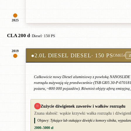
2025
CLA 200 d
· Diesel
· 150 PS
2019
●
2.0L DIESEL DIESEL
· 150 PS
OM654
Z
Całkowicie nowy Diesel aluminiowy z powłoką NANOSLIDE i zi
rozrządu zużywają się przedwcześnie (TSB GI05.30-P-070181
pożaru, ~800 000 pojazdów). Również objęty aferą emisyjną 
Zużycie dźwigienek zaworów i wałków rozrządu
!!
Znana słabość: wąskie krzywki wałka rozrządu i dźwigie
Objawy:
Tykające lub stukające dźwięki z komory silnika, wypadani
2000–5000 zł