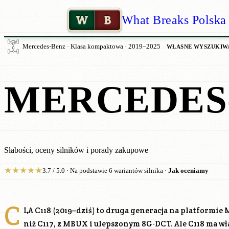
W
B
What Breaks Polska
Mercedes-Benz · Klasa kompaktowa · 2019–2025
WŁASNE WYSZUKIW
MERCEDES-
Słabości, oceny silników i porady zakupowe
★
★
★
★
★
3.7 / 5.0 · Na podstawie 6 wariantów silnika ·
Jak oceniamy
C
LA C118 (2019–dziś) to druga generacja na platformie
niż C117, z MBUX i ulepszonym 8G-DCT. Ale C118 ma w