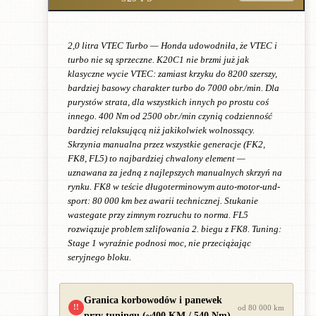
2,0 litra VTEC Turbo — Honda udowodniła, że VTEC i
turbo nie są sprzeczne. K20C1 nie brzmi już jak
klasyczne wycie VTEC: zamiast krzyku do 8200 szerszy,
bardziej basowy charakter turbo do 7000 obr./min. Dla
purystów strata, dla wszystkich innych po prostu coś
innego. 400 Nm od 2500 obr./min czynią codzienność
bardziej relaksującą niż jakikolwiek wolnossący.
Skrzynia manualna przez wszystkie generacje (FK2,
FK8, FL5) to najbardziej chwalony element —
uznawana za jedną z najlepszych manualnych skrzyń na
rynku. FK8 w teście długoterminowym auto-motor-und-
sport: 80 000 km bez awarii technicznej. Stukanie
wastegate przy zimnym rozruchu to norma. FL5
rozwiązuje problem szlifowania 2. biegu z FK8. Tuning:
Stage 1 wyraźnie podnosi moc, nie przeciążając
seryjnego bloku.
Granica korbowodów i panewek
!!
od 80 000 km
przy tuningu (~400 KM / 540 Nm)