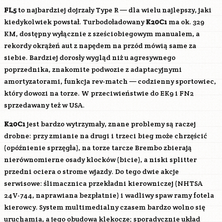
FL5
to najbardziej dojrzały Type R — dla wielu najlepszy, jaki
kiedykolwiek powstał. Turbodoładowany
K20C1
ma ok. 329
KM, dostępny wyłącznie z sześciobiegowym manualem, a
rekordy okrążeń aut z napędem na przód mówią same za
siebie. Bardziej dorosły wygląd niż u agresywnego
poprzednika, znakomite podwozie z adaptacyjnymi
amortyzatorami, funkcja rev-match — codzienny sportowiec,
który dowozi na torze. W przeciwieństwie do EK9 i FN2
sprzedawany też w USA.
K20C1
jest bardzo wytrzymały, znane problemy są raczej
drobne: przy zmianie na drugi i trzeci bieg może chrzęścić
(opóźnienie sprzęgła), na torze tarcze Brembo zbierają
nierównomierne osady klocków (bicie), a niski splitter
przedni ociera o strome wjazdy. Do tego dwie akcje
serwisowe: ślimacznica przekładni kierowniczej (NHTSA
24V-744, naprawiana bezpłatnie) i wadliwy spaw ramy fotela
kierowcy. System multimedialny czasem bardzo wolno się
uruchamia, a jego obudowa klekocze; sporadycznie układ