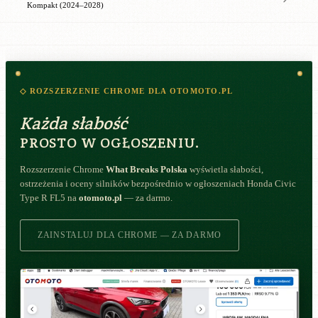
Kompakt (2024–2028)
◇ ROZSZERZENIE CHROME DLA OTOMOTO.PL
Każda słabość
PROSTO W OGŁOSZENIU.
Rozszerzenie Chrome
What Breaks Polska
wyświetla słabości,
ostrzeżenia i oceny silników bezpośrednio w ogłoszeniach Honda Civic
Type R FL5 na
otomoto.pl
— za darmo.
ZAINSTALUJ DLA CHROME — ZA DARMO