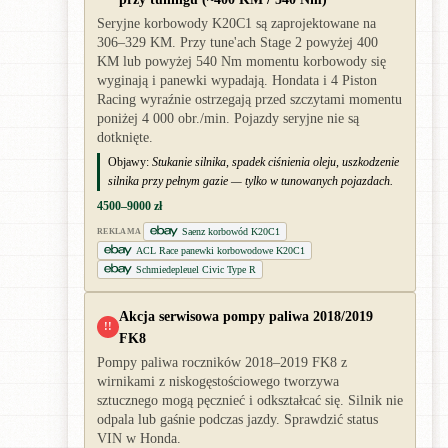
Seryjne korbowody K20C1 są zaprojektowane na
306–329 KM. Przy tune'ach Stage 2 powyżej 400
KM lub powyżej 540 Nm momentu korbowody się
wyginają i panewki wypadają. Hondata i 4 Piston
Racing wyraźnie ostrzegają przed szczytami momentu
poniżej 4 000 obr./min. Pojazdy seryjne nie są
dotknięte.
Objawy:
Stukanie silnika, spadek ciśnienia oleju, uszkodzenie
silnika przy pełnym gazie — tylko w tunowanych pojazdach.
4500–9000 zł
Saenz korbowód K20C1
REKLAMA
ACL Race panewki korbowodowe K20C1
Schmiedepleuel Civic Type R
Akcja serwisowa pompy paliwa 2018/2019
!!
FK8
Pompy paliwa roczników 2018–2019 FK8 z
wirnikami z niskogęstościowego tworzywa
sztucznego mogą pęcznieć i odkształcać się. Silnik nie
odpala lub gaśnie podczas jazdy. Sprawdzić status
VIN w Honda.