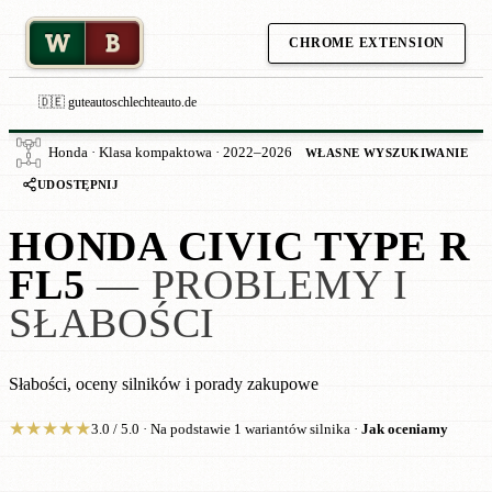
W
B
CHROME EXTENSION
🇩🇪 guteautoschlechteauto.de
Honda · Klasa kompaktowa · 2022–2026
WŁASNE WYSZUKIWANIE
UDOSTĘPNIJ
HONDA CIVIC TYPE R
FL5
— PROBLEMY I
SŁABOŚCI
Słabości, oceny silników i porady zakupowe
★
★
★
★
★
3.0 / 5.0 · Na podstawie 1 wariantów silnika ·
Jak oceniamy