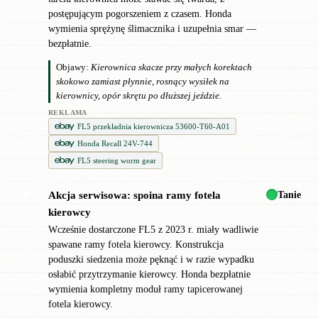
postępującym pogorszeniem z czasem. Honda
wymienia sprężynę ślimacznika i uzupełnia smar —
bezpłatnie.
Objawy:
Kierownica skacze przy małych korektach
skokowo zamiast płynnie, rosnący wysiłek na
kierownicy, opór skrętu po dłuższej jeździe.
REKLAMA
FL5 przekładnia kierownicza 53600-T60-A01
Honda Recall 24V-744
FL5 steering worm gear
Tanie
Akcja serwisowa: spoina ramy fotela
✖
kierowcy
Wcześnie dostarczone FL5 z 2023 r. miały wadliwie
spawane ramy fotela kierowcy. Konstrukcja
poduszki siedzenia może pęknąć i w razie wypadku
osłabić przytrzymanie kierowcy. Honda bezpłatnie
wymienia kompletny moduł ramy tapicerowanej
fotela kierowcy.