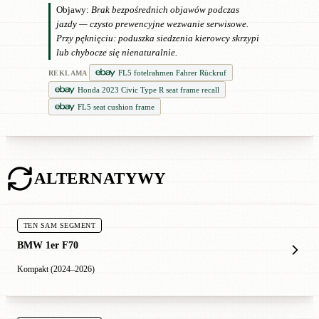
Objawy:
Brak bezpośrednich objawów podczas
jazdy — czysto prewencyjne wezwanie serwisowe.
Przy pęknięciu: poduszka siedzenia kierowcy skrzypi
lub chybocze się nienaturalnie.
FL5 fotelrahmen Fahrer Rückruf
REKLAMA
Honda 2023 Civic Type R seat frame recall
FL5 seat cushion frame
ALTERNATYWY
TEN SAM SEGMENT
BMW 1er F70
Kompakt (2024–2026)