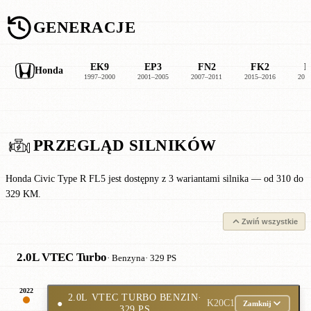
GENERACJE
EK9
EP3
FN2
FK2
F
Honda
1997–2000
2001–2005
2007–2011
2015–2016
201
PRZEGLĄD SILNIKÓW
Honda Civic Type R FL5 jest dostępny z 3 wariantami silnika — od 310 do
329 KM.
Zwiń wszystkie
2.0L VTEC Turbo
· Benzyna
· 329 PS
2022
2.0L VTEC TURBO BENZIN
·
●
K20C1
Zamknij
329 PS