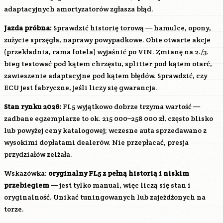
adaptacyjnych amortyzatorów zgłasza błąd.
Jazda próbna:
Sprawdzić historię torową — hamulce, opony,
zużycie sprzęgła, naprawy powypadkowe. Obie otwarte akcje
(przekładnia, rama fotela) wyjaśnić po VIN. Zmianę na 2./3.
bieg testować pod kątem chrzęstu, splitter pod kątem otarć,
zawieszenie adaptacyjne pod kątem błędów. Sprawdzić, czy
ECU jest fabryczne, jeśli liczy się gwarancja.
Stan rynku 2026:
FL5 wyjątkowo dobrze trzyma wartość —
zadbane egzemplarze to ok. 215 000–258 000 zł, często blisko
lub powyżej ceny katalogowej; wczesne auta sprzedawano z
wysokimi dopłatami dealerów. Nie przepłacać, presja
przydziałów zelżała.
Wskazówka:
oryginalny FL5 z pełną historią i niskim
przebiegiem
— jest tylko manual, więc liczą się stan i
oryginalność. Unikać tuningowanych lub zajeżdżonych na
torze.