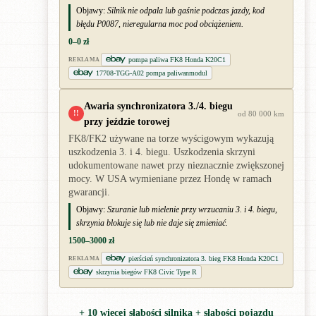
Objawy:
Silnik nie odpala lub gaśnie podczas jazdy, kod
błędu P0087, nieregularna moc pod obciążeniem.
0–0 zł
pompa paliwa FK8 Honda K20C1
REKLAMA
17708-TGG-A02 pompa paliwanmodul
Awaria synchronizatora 3./4. biegu
!!
od 80 000 km
przy jeździe torowej
FK8/FK2 używane na torze wyścigowym wykazują
uszkodzenia 3. i 4. biegu. Uszkodzenia skrzyni
udokumentowane nawet przy nieznacznie zwiększonej
mocy. W USA wymieniane przez Hondę w ramach
gwarancji.
Objawy:
Szuranie lub mielenie przy wrzucaniu 3. i 4. biegu,
skrzynia blokuje się lub nie daje się zmieniać.
1500–3000 zł
pierścień synchronizatora 3. bieg FK8 Honda K20C1
REKLAMA
skrzynia biegów FK8 Civic Type R
+ 10 więcej słabości silnika + słabości pojazdu