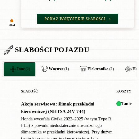
POKAŻ WSZYSTKIE SŁABOŚCI →
2024
SŁABOŚCI POJAZDU
Inne
(2)
Wnętrze
(1)
Elektronika
(2)
Ha
SŁABOŚĆ
KOSZTY
Tanie
Akcja serwisowa: ślimak przekładni
✖
kierowniczej (NHTSA 24V-744)
Honda wycofała Civika 2022–2025 (w tym Type R
FL5) z powodu niedostatecznie utwardzonego
ślimacznika w przekładni kierowniczej. Przy dużym
tarciu kierownica może stawać się twarda, z