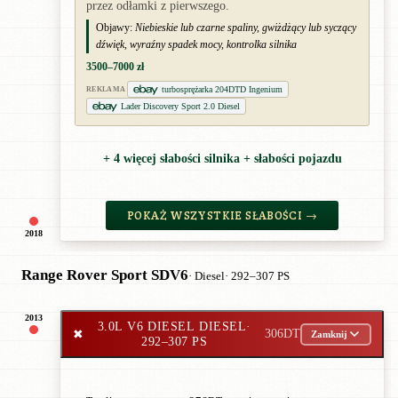
przez odłamki z pierwszego.
Objawy:
Niebieskie lub czarne spaliny, gwiżdżący lub syczący
dźwięk, wyraźny spadek mocy, kontrolka silnika
3500–7000 zł
turbosprężarka 204DTD Ingenium
REKLAMA
Lader Discovery Sport 2.0 Diesel
+ 4 więcej słabości silnika + słabości pojazdu
POKAŻ WSZYSTKIE SŁABOŚCI →
2018
Range Rover Sport SDV6
· Diesel
· 292–307 PS
2013
3.0L V6 DIESEL DIESEL
·
✖
306DT
Zamknij
292–307 PS