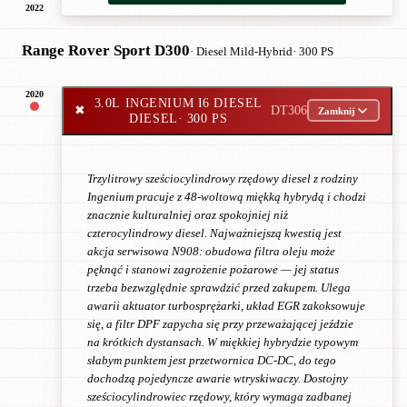
2022
Range Rover Sport D300
· Diesel Mild-Hybrid
· 300 PS
2020
3.0L INGENIUM I6 DIESEL
✖
DT306
Zamknij
DIESEL
· 300 PS
Trzylitrowy sześciocylindrowy rzędowy diesel z rodziny
Ingenium pracuje z 48-woltową miękką hybrydą i chodzi
znacznie kulturalniej oraz spokojniej niż
czterocylindrowy diesel. Najważniejszą kwestią jest
akcja serwisowa N908: obudowa filtra oleju może
pęknąć i stanowi zagrożenie pożarowe — jej status
trzeba bezwzględnie sprawdzić przed zakupem. Ulega
awarii aktuator turbosprężarki, układ EGR zakoksowuje
się, a filtr DPF zapycha się przy przeważającej jeździe
na krótkich dystansach. W miękkiej hybrydzie typowym
słabym punktem jest przetwornica DC-DC, do tego
dochodzą pojedyncze awarie wtryskiwaczy. Dostojny
sześciocylindrowiec rzędowy, który wymaga zadbanej