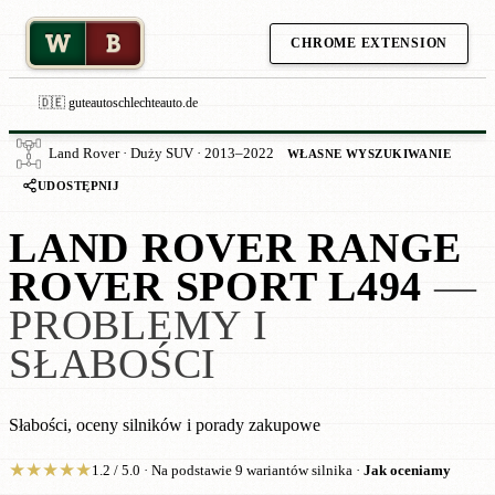
W
B
CHROME EXTENSION
🇩🇪 guteautoschlechteauto.de
Land Rover · Duży SUV · 2013–2022
WŁASNE WYSZUKIWANIE
UDOSTĘPNIJ
LAND ROVER RANGE
ROVER SPORT L494
—
PROBLEMY I
SŁABOŚCI
Słabości, oceny silników i porady zakupowe
★
★
★
★
★
1.2 / 5.0 · Na podstawie 9 wariantów silnika ·
Jak oceniamy