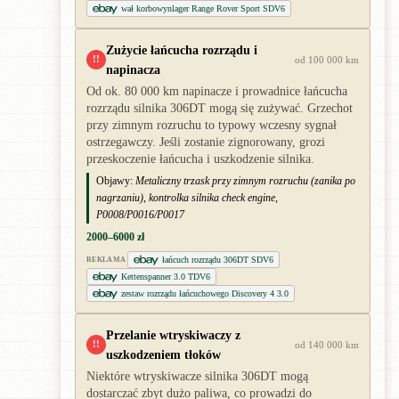
wał korbowynlager Range Rover Sport SDV6
Zużycie łańcucha rozrządu i
!!
od 100 000 km
napinacza
Od ok. 80 000 km napinacze i prowadnice łańcucha
rozrządu silnika 306DT mogą się zużywać. Grzechot
przy zimnym rozruchu to typowy wczesny sygnał
ostrzegawczy. Jeśli zostanie zignorowany, grozi
przeskoczenie łańcucha i uszkodzenie silnika.
Objawy:
Metaliczny trzask przy zimnym rozruchu (zanika po
nagrzaniu), kontrolka silnika check engine,
P0008/P0016/P0017
2000–6000 zł
łańcuch rozrządu 306DT SDV6
REKLAMA
Kettenspanner 3.0 TDV6
zestaw rozrządu łańcuchowego Discovery 4 3.0
Przelanie wtryskiwaczy z
!!
od 140 000 km
uszkodzeniem tłoków
Niektóre wtryskiwacze silnika 306DT mogą
dostarczać zbyt dużo paliwa, co prowadzi do