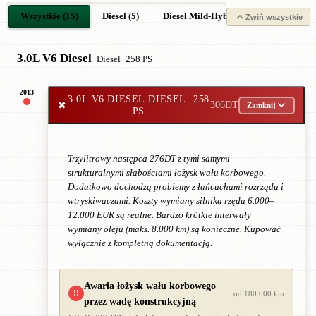
Wszystkie (15)
Diesel (5)
Diesel Mild-Hybrid (3)
Benzyna (
Zwiń wszystkie
3.0L V6 Diesel
· Diesel
· 258 PS
2013
3.0L V6 DIESEL DIESEL
· 258
✖
306DT
Zamknij
PS
Trzylitrowy następca 276DT z tymi samymi
strukturalnymi słabościami łożysk wału korbowego.
Dodatkowo dochodzą problemy z łańcuchami rozrządu i
wtryskiwaczami. Koszty wymiany silnika rzędu 6.000–
12.000 EUR są realne. Bardzo krótkie interwały
wymiany oleju (maks. 8.000 km) są konieczne. Kupować
wyłącznie z kompletną dokumentacją.
Awaria łożysk wału korbowego
!!
od 180 000 km
przez wadę konstrukcyjną