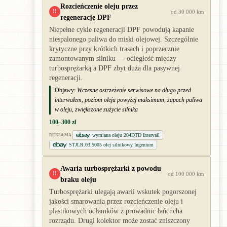
Rozcieńczenie oleju przez
!!
od 30 000 km
regenerację DPF
Niepełne cykle regeneracji DPF powodują kapanie
niespalonego paliwa do miski olejowej. Szczególnie
krytyczne przy krótkich trasach i poprzecznie
zamontowanym silniku — odległość między
turbosprężarką a DPF zbyt duża dla pasywnej
regeneracji.
Objawy:
Wczesne ostrzeżenie serwisowe na długo przed
interwałem, poziom oleju powyżej maksimum, zapach paliwa
w oleju, zwiększone zużycie silnika
100–300 zł
wymiana oleju 204DTD Intervall
REKLAMA
STJLR.03.5005 olej silnikowy Ingenium
Awaria turbosprężarki z powodu
!!
od 100 000 km
braku oleju
Turbosprężarki ulegają awarii wskutek pogorszonej
jakości smarowania przez rozcieńczenie oleju i
plastikowych odłamków z prowadnic łańcucha
rozrządu. Drugi kolektor może zostać zniszczony