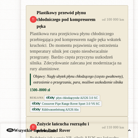
Plastikowy przewód płynu
chłodniczego pod kompresorem
!!
od 100 000 km
pęka
Plastikowa rura przejściowa płynu chłodniczego
przebiegająca pod kompresorem nagle pęka wskutek
kruchości. Do momentu pojawienia się ostrzeżenia
temperatury silnik jest często nieodwracalnie
przegrzany. Bardzo częsta przyczyna uszkodzeń
silnika. Zdecydowanie zalecana jest modernizacja na
rury aluminiowe.
Objawy:
Nagły ubytek płynu chłodzącego (często gwałtowny),
ostrzeżenie o przegrzaniu, para, możliwe uszkodzenie silnika
1500–8000 zł
płyn chłodzącyrohr AJ126 3.0 SC
REKLAMA
Crossover Pipe Range Rover Sport 3.0 V6 SC
Kühlwasserleitung AJ126 Alu
Zużycie łańcucha rozrządu i
!!
od 110 000 km
Wszystkie modele Land Rover
prowadnic