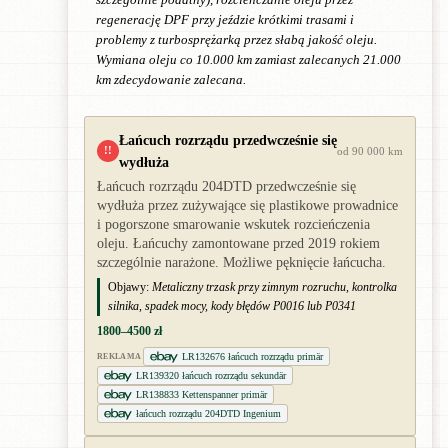
szczególnie podatny), rozcieńczanie oleju przez
regenerację DPF przy jeździe krótkimi trasami i
problemy z turbosprężarką przez słabą jakość oleju.
Wymiana oleju co 10.000 km zamiast zalecanych 21.000
km zdecydowanie zalecana.
Łańcuch rozrządu przedwcześnie się
!!
od 90 000 km
wydłuża
Łańcuch rozrządu 204DTD przedwcześnie się
wydłuża przez zużywające się plastikowe prowadnice
i pogorszone smarowanie wskutek rozcieńczenia
oleju. Łańcuchy zamontowane przed 2019 rokiem
szczególnie narażone. Możliwe pęknięcie łańcucha.
Objawy:
Metaliczny trzask przy zimnym rozruchu, kontrolka
silnika, spadek mocy, kody błędów P0016 lub P0341
1800–4500 zł
LR132676 łańcuch rozrządu primär
REKLAMA
LR139320 łańcuch rozrządu sekundär
LR138833 Kettenspanner primär
łańcuch rozrządu 204DTD Ingenium