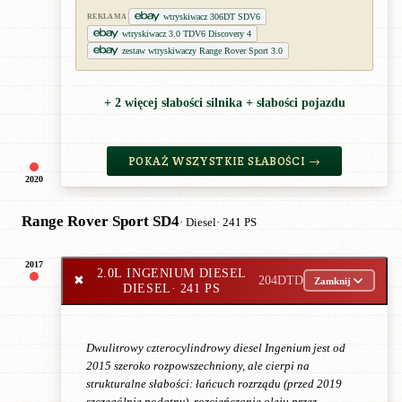
wtryskiwacz 306DT SDV6
REKLAMA
wtryskiwacz 3.0 TDV6 Discovery 4
zestaw wtryskiwaczy Range Rover Sport 3.0
+ 2 więcej słabości silnika + słabości pojazdu
POKAŻ WSZYSTKIE SŁABOŚCI →
2020
Range Rover Sport SD4
· Diesel
· 241 PS
2017
2.0L INGENIUM DIESEL
✖
204DTD
Zamknij
DIESEL
· 241 PS
Dwulitrowy czterocylindrowy diesel Ingenium jest od
2015 szeroko rozpowszechniony, ale cierpi na
strukturalne słabości: łańcuch rozrządu (przed 2019