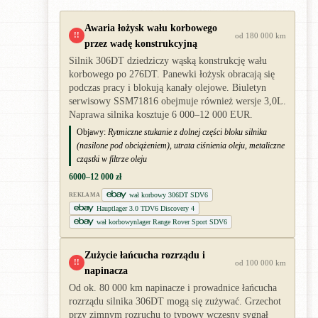
Awaria łożysk wału korbowego
!!
od 180 000 km
przez wadę konstrukcyjną
Silnik 306DT dziedziczy wąską konstrukcję wału
korbowego po 276DT. Panewki łożysk obracają się
podczas pracy i blokują kanały olejowe. Biuletyn
serwisowy SSM71816 obejmuje również wersje 3,0L.
Naprawa silnika kosztuje 6 000–12 000 EUR.
Objawy:
Rytmiczne stukanie z dolnej części bloku silnika
(nasilone pod obciążeniem), utrata ciśnienia oleju, metaliczne
cząstki w filtrze oleju
6000–12 000 zł
wał korbowy 306DT SDV6
REKLAMA
Hauptlager 3.0 TDV6 Discovery 4
wał korbowynlager Range Rover Sport SDV6
Zużycie łańcucha rozrządu i
!!
od 100 000 km
napinacza
Od ok. 80 000 km napinacze i prowadnice łańcucha
rozrządu silnika 306DT mogą się zużywać. Grzechot
przy zimnym rozruchu to typowy wczesny sygnał