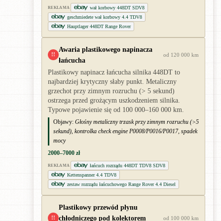
wał korbowy 448DT SDV8
REKLAMA
geschmiedete wał korbowy 4.4 TDV8
Hauptlager 448DT Range Rover
Awaria plastikowego napinacza
!!
od 120 000 km
łańcucha
Plastikowy napinacz łańcucha silnika 448DT to
najbardziej krytyczny słaby punkt. Metaliczny
grzechot przy zimnym rozruchu (> 5 sekund)
ostrzega przed grożącym uszkodzeniem silnika.
Typowe pojawienie się od 100 000–160 000 km.
Objawy:
Głośny metaliczny trzask przy zimnym rozruchu (>5
sekund), kontrolka check engine P0008/P0016/P0017, spadek
mocy
2000–7000 zł
łańcuch rozrządu 448DT TDV8 SDV8
REKLAMA
Kettenspanner 4.4 TDV8
zestaw rozrządu łańcuchowego Range Rover 4.4 Diesel
Plastikowy przewód płynu
chłodniczego pod kolektorem
!!
od 100 000 km