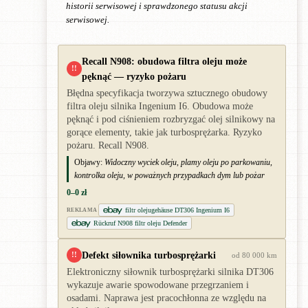
historii serwisowej i sprawdzonego statusu akcji
serwisowej.
Recall N908: obudowa filtra oleju może
!!
pęknąć — ryzyko pożaru
Błędna specyfikacja tworzywa sztucznego obudowy
filtra oleju silnika Ingenium I6. Obudowa może
pęknąć i pod ciśnieniem rozbryzgać olej silnikowy na
gorące elementy, takie jak turbosprężarka. Ryzyko
pożaru. Recall N908.
Objawy:
Widoczny wyciek oleju, plamy oleju po parkowaniu,
kontrolka oleju, w poważnych przypadkach dym lub pożar
0–0 zł
filtr olejugehäuse DT306 Ingenium I6
REKLAMA
Rückruf N908 filtr oleju Defender
Defekt siłownika turbosprężarki
!!
od 80 000 km
Elektroniczny siłownik turbosprężarki silnika DT306
wykazuje awarie spowodowane przegrzaniem i
osadami. Naprawa jest pracochłonna ze względu na