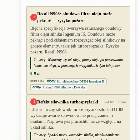
Recall N908: obudowa filtra oleju może
!!
pęknąć — ryzyko pożaru
Błędna specyfikacja tworzywa sztucznego obudowy
filtra oleju silnika Ingenium I6. Obudowa może
pęknąć i pod ciśnieniem rozbryzgać olej silnikowy na
gorące elementy, takie jak turbosprężarka. Ryzyko
pożaru. Recall N908.
Objawy:
Widoczny wyciek oleju, plamy oleju po parkowaniu,
kontrolka oleju, w poważnych przypadkach dym lub pożar
0–0 zł
filtr olejugehäuse DT306 Ingenium I6
REKLAMA
Rückruf N908 filtr oleju Defender
Defekt siłownika turbosprężarki
!!
od 80 000 km
Elektroniczny siłownik turbosprężarki silnika DT306
wykazuje awarie spowodowane przegrzaniem i
osadami. Naprawa jest pracochłonna ze względu na
układ silnika.
Objawy:
Spadek mocy, kontrolka silnika, nierównomierne