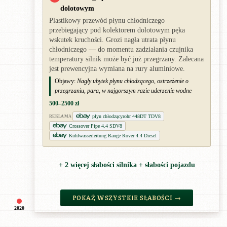
dolotowym
Plastikowy przewód płynu chłodniczego
przebiegający pod kolektorem dolotowym pęka
wskutek kruchości. Grozi nagła utrata płynu
chłodniczego — do momentu zadziałania czujnika
temperatury silnik może być już przegrzany. Zalecana
jest prewencyjna wymiana na rury aluminiowe.
Objawy:
Nagły ubytek płynu chłodzącego, ostrzeżenie o
przegrzaniu, para, w najgorszym razie uderzenie wodne
500–2500 zł
płyn chłodzącyrohr 448DT TDV8
REKLAMA
Crossover Pipe 4.4 SDV8
Kühlwasserleitung Range Rover 4.4 Diesel
+ 2 więcej słabości silnika + słabości pojazdu
POKAŻ WSZYSTKIE SŁABOŚCI →
2020