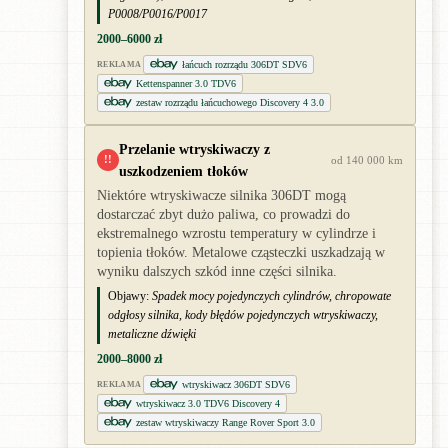
P0008/P0016/P0017
2000–6000 zł
łańcuch rozrządu 306DT SDV6
REKLAMA
Kettenspanner 3.0 TDV6
zestaw rozrządu łańcuchowego Discovery 4 3.0
Przelanie wtryskiwaczy z
!!
od 140 000 km
uszkodzeniem tłoków
Niektóre wtryskiwacze silnika 306DT mogą
dostarczać zbyt dużo paliwa, co prowadzi do
ekstremalnego wzrostu temperatury w cylindrze i
topienia tłoków. Metalowe cząsteczki uszkadzają w
wyniku dalszych szkód inne części silnika.
Objawy:
Spadek mocy pojedynczych cylindrów, chropowate
odgłosy silnika, kody błędów pojedynczych wtryskiwaczy,
metaliczne dźwięki
2000–8000 zł
wtryskiwacz 306DT SDV6
REKLAMA
wtryskiwacz 3.0 TDV6 Discovery 4
zestaw wtryskiwaczy Range Rover Sport 3.0