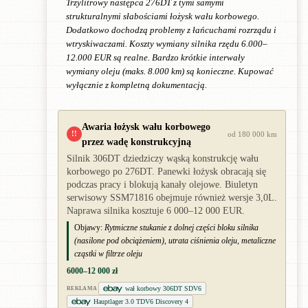
Trzylitrowy następca 276DT z tymi samymi
strukturalnymi słabościami łożysk wału korbowego.
Dodatkowo dochodzą problemy z łańcuchami rozrządu i
wtryskiwaczami. Koszty wymiany silnika rzędu 6.000–
12.000 EUR są realne. Bardzo krótkie interwały
wymiany oleju (maks. 8.000 km) są konieczne. Kupować
wyłącznie z kompletną dokumentacją.
Awaria łożysk wału korbowego
!!
od 180 000 km
przez wadę konstrukcyjną
Silnik 306DT dziedziczy wąską konstrukcję wału
korbowego po 276DT. Panewki łożysk obracają się
podczas pracy i blokują kanały olejowe. Biuletyn
serwisowy SSM71816 obejmuje również wersje 3,0L.
Naprawa silnika kosztuje 6 000–12 000 EUR.
Objawy:
Rytmiczne stukanie z dolnej części bloku silnika
(nasilone pod obciążeniem), utrata ciśnienia oleju, metaliczne
cząstki w filtrze oleju
6000–12 000 zł
wał korbowy 306DT SDV6
REKLAMA
Hauptlager 3.0 TDV6 Discovery 4