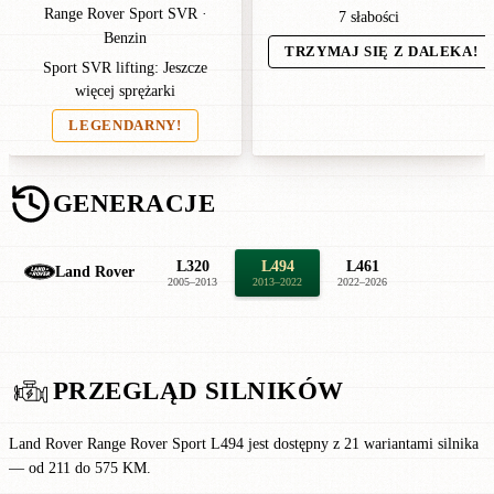
Range Rover Sport SVR ·
7 słabości
Benzin
TRZYMAJ SIĘ Z DALEKA!
Sport SVR lifting: Jeszcze
więcej sprężarki
LEGENDARNY!
GENERACJE
L320
L494
L461
Land Rover
2005–2013
2013–2022
2022–2026
PRZEGLĄD SILNIKÓW
Land Rover Range Rover Sport L494 jest dostępny z 21 wariantami silnika
— od 211 do 575 KM.