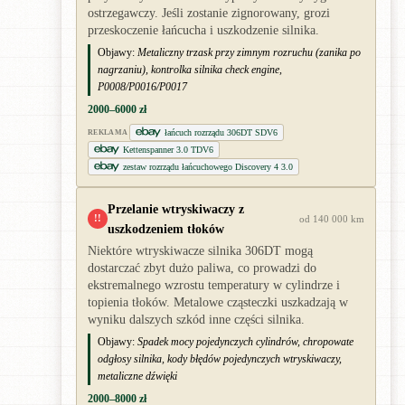
ostrzegawczy. Jeśli zostanie zignorowany, grozi
przeskoczenie łańcucha i uszkodzenie silnika.
Objawy:
Metaliczny trzask przy zimnym rozruchu (zanika po
nagrzaniu), kontrolka silnika check engine,
P0008/P0016/P0017
2000–6000 zł
łańcuch rozrządu 306DT SDV6
REKLAMA
Kettenspanner 3.0 TDV6
zestaw rozrządu łańcuchowego Discovery 4 3.0
Przelanie wtryskiwaczy z
!!
od 140 000 km
uszkodzeniem tłoków
Niektóre wtryskiwacze silnika 306DT mogą
dostarczać zbyt dużo paliwa, co prowadzi do
ekstremalnego wzrostu temperatury w cylindrze i
topienia tłoków. Metalowe cząsteczki uszkadzają w
wyniku dalszych szkód inne części silnika.
Objawy:
Spadek mocy pojedynczych cylindrów, chropowate
odgłosy silnika, kody błędów pojedynczych wtryskiwaczy,
metaliczne dźwięki
2000–8000 zł