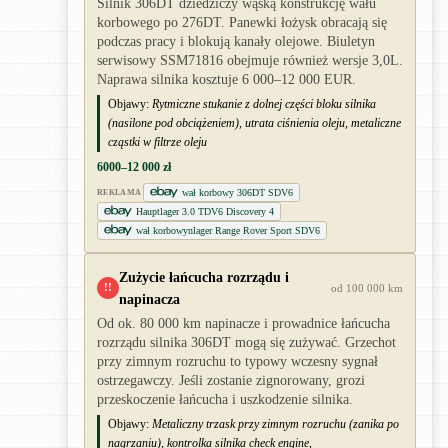
Silnik 306DT dziedziczy wąską konstrukcję wału
korbowego po 276DT. Panewki łożysk obracają się
podczas pracy i blokują kanały olejowe. Biuletyn
serwisowy SSM71816 obejmuje również wersje 3,0L.
Naprawa silnika kosztuje 6 000–12 000 EUR.
Objawy:
Rytmiczne stukanie z dolnej części bloku silnika
(nasilone pod obciążeniem), utrata ciśnienia oleju, metaliczne
cząstki w filtrze oleju
6000–12 000 zł
wał korbowy 306DT SDV6
REKLAMA
Hauptlager 3.0 TDV6 Discovery 4
wał korbowynlager Range Rover Sport SDV6
Zużycie łańcucha rozrządu i
!!
od 100 000 km
napinacza
Od ok. 80 000 km napinacze i prowadnice łańcucha
rozrządu silnika 306DT mogą się zużywać. Grzechot
przy zimnym rozruchu to typowy wczesny sygnał
ostrzegawczy. Jeśli zostanie zignorowany, grozi
przeskoczenie łańcucha i uszkodzenie silnika.
Objawy:
Metaliczny trzask przy zimnym rozruchu (zanika po
nagrzaniu), kontrolka silnika check engine,