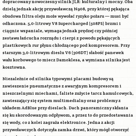
dopracowany nowoczesny silnik JLR: kulturalny i mocny. Oba
dzielą jednak akcję przywoławczą N908, przy której pękająca
obudowa filtra oleju może wywołać ryzyko pożaru — musi być
odhaczona. 5,0-litrowy V8 Supercharged (
508PS
) brzmi i
ciągnie wspaniale, wymaga jednak prędzej czy później
zestawu łańcucha rozrządu i cierpi z powodu pękających
plastikowych rur płynu chłodzącego pod kompresorem. Przy
starszym 3,0-litrowym dieslu V6 (
306DT
) słabość panewek
wału korbowego to miecz Damoklesa, a wymiana silnika jest
kosztowna.
Niezależnie od silnika typowymi placami budowy są
zawieszenie pneumatyczne z awaryjnym kompresorem i
nieszczelnymi miechami, faliste zużycie tarcz hamulcowych,
zawieszający się system multimedialny oraz problemy z
układem AdBlue przy dieslach. Dach panoramiczny skłania
się ku skorodowanym odpływom, a przez to do przedostawania
się wody, co z kolei zagraża elektronice. Jedna z akcji
przywoławczych dotyczyła zamka drzwi, który mógł otworzyć