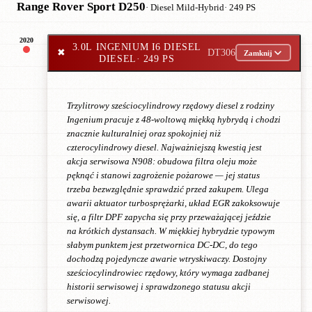
Range Rover Sport D250
· Diesel Mild-Hybrid
· 249 PS
2020
3.0L INGENIUM I6 DIESEL
✖
DT306
Zamknij
DIESEL
· 249 PS
Trzylitrowy sześciocylindrowy rzędowy diesel z rodziny
Ingenium pracuje z 48-woltową miękką hybrydą i chodzi
znacznie kulturalniej oraz spokojniej niż
czterocylindrowy diesel. Najważniejszą kwestią jest
akcja serwisowa N908: obudowa filtra oleju może
pęknąć i stanowi zagrożenie pożarowe — jej status
trzeba bezwzględnie sprawdzić przed zakupem. Ulega
awarii aktuator turbosprężarki, układ EGR zakoksowuje
się, a filtr DPF zapycha się przy przeważającej jeździe
na krótkich dystansach. W miękkiej hybrydzie typowym
słabym punktem jest przetwornica DC-DC, do tego
dochodzą pojedyncze awarie wtryskiwaczy. Dostojny
sześciocylindrowiec rzędowy, który wymaga zadbanej
historii serwisowej i sprawdzonego statusu akcji
serwisowej.