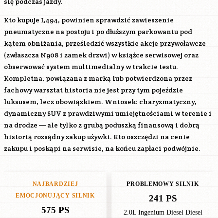
się podczas jazdy.
Kto kupuje L494, powinien sprawdzić zawieszenie
pneumatyczne na postoju i po dłuższym parkowaniu pod
kątem obniżania, prześledzić wszystkie akcje przywoławcze
(zwłaszcza N908 i zamek drzwi) w książce serwisowej oraz
obserwować system multimedialny w trakcie testu.
Kompletna, powiązana z marką lub potwierdzona przez
fachowy warsztat historia nie jest przy tym pojeździe
luksusem, lecz obowiązkiem. Wniosek: charyzmatyczny,
dynamiczny SUV z prawdziwymi umiejętnościami w terenie i
na drodze — ale tylko z grubą poduszką finansową i dobrą
historią rozsądny zakup używki. Kto oszczędzi na cenie
zakupu i poskąpi na serwisie, na końcu zapłaci podwójnie.
NAJBARDZIEJ
PROBLEMOWY SILNIK
EMOCJONUJĄCY SILNIK
241 PS
575 PS
2.0L Ingenium Diesel Diesel