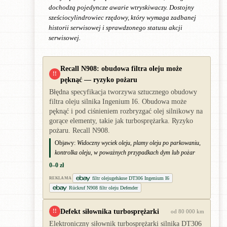
dochodzą pojedyncze awarie wtryskiwaczy. Dostojny
sześciocylindrowiec rzędowy, który wymaga zadbanej
historii serwisowej i sprawdzonego statusu akcji
serwisowej.
Recall N908: obudowa filtra oleju może
!!
pęknąć — ryzyko pożaru
Błędna specyfikacja tworzywa sztucznego obudowy
filtra oleju silnika Ingenium I6. Obudowa może
pęknąć i pod ciśnieniem rozbryzgać olej silnikowy na
gorące elementy, takie jak turbosprężarka. Ryzyko
pożaru. Recall N908.
Objawy:
Widoczny wyciek oleju, plamy oleju po parkowaniu,
kontrolka oleju, w poważnych przypadkach dym lub pożar
0–0 zł
filtr olejugehäuse DT306 Ingenium I6
REKLAMA
Rückruf N908 filtr oleju Defender
Defekt siłownika turbosprężarki
!!
od 80 000 km
Elektroniczny siłownik turbosprężarki silnika DT306