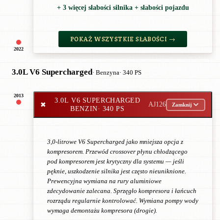
+ 3 więcej słabości silnika + słabości pojazdu
POKAŻ WSZYSTKIE SŁABOŚCI →
2022
3.0L V6 Supercharged
· Benzyna
· 340 PS
2013
3.0L V6 SUPERCHARGED
✖
AJ126
Zamknij
BENZIN
· 340 PS
3,0-litrowe V6 Supercharged jako mniejsza opcja z
kompresorem. Przewód crossover płynu chłodzącego
pod kompresorem jest krytyczny dla systemu — jeśli
pęknie, uszkodzenie silnika jest często nieuniknione.
Prewencyjna wymiana na rury aluminiowe
zdecydowanie zalecana. Sprzęgło kompresora i łańcuch
rozrządu regularnie kontrolować. Wymiana pompy wody
wymaga demontażu kompresora (drogie).