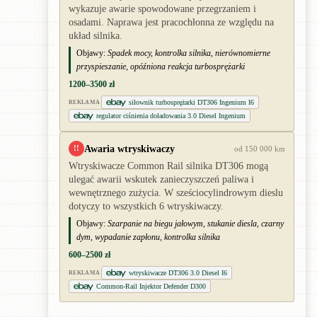
wykazuje awarie spowodowane przegrzaniem i
osadami. Naprawa jest pracochłonna ze względu na
układ silnika.
Objawy:
Spadek mocy, kontrolka silnika, nierównomierne
przyspieszanie, opóźniona reakcja turbosprężarki
1200–3500 zł
siłownik turbosprężarki DT306 Ingenium I6
REKLAMA
regulator ciśnienia doładowania 3.0 Diesel Ingenium
Awaria wtryskiwaczy
!!
od 150 000 km
Wtryskiwacze Common Rail silnika DT306 mogą
ulegać awarii wskutek zanieczyszczeń paliwa i
wewnętrznego zużycia. W sześciocylindrowym dieslu
dotyczy to wszystkich 6 wtryskiwaczy.
Objawy:
Szarpanie na biegu jałowym, stukanie diesla, czarny
dym, wypadanie zapłonu, kontrolka silnika
600–2500 zł
wtryskiwacze DT306 3.0 Diesel I6
REKLAMA
Common-Rail Injektor Defender D300