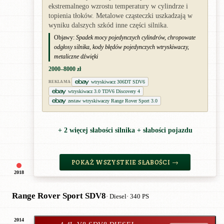
ekstremalnego wzrostu temperatury w cylindrze i
topienia tłoków. Metalowe cząsteczki uszkadzają w
wyniku dalszych szkód inne części silnika.
Objawy:
Spadek mocy pojedynczych cylindrów, chropowate
odgłosy silnika, kody błędów pojedynczych wtryskiwaczy,
metaliczne dźwięki
2000–8000 zł
wtryskiwacz 306DT SDV6
REKLAMA
wtryskiwacz 3.0 TDV6 Discovery 4
zestaw wtryskiwaczy Range Rover Sport 3.0
+ 2 więcej słabości silnika + słabości pojazdu
POKAŻ WSZYSTKIE SŁABOŚCI →
2018
Range Rover Sport SDV8
· Diesel
· 340 PS
2014