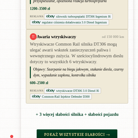
przyspieszanie, opóźniona reakcja turbosprężarki
1200–3500 zł
siłownik turbosprężarki DT306 Ingenium I6
REKLAMA
regulator ciśnienia doładowania 3.0 Diesel Ingenium
Awaria wtryskiwaczy
!!
od 150 000 km
Wtryskiwacze Common Rail silnika DT306 mogą
ulegać awarii wskutek zanieczyszczeń paliwa i
wewnętrznego zużycia. W sześciocylindrowym dieslu
dotyczy to wszystkich 6 wtryskiwaczy.
Objawy:
Szarpanie na biegu jałowym, stukanie diesla, czarny
dym, wypadanie zapłonu, kontrolka silnika
600–2500 zł
wtryskiwacze DT306 3.0 Diesel I6
REKLAMA
Common-Rail Injektor Defender D300
+ 3 więcej słabości silnika + słabości pojazdu
POKAŻ WSZYSTKIE SŁABOŚCI →