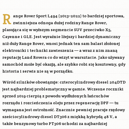
R
ange Rover Sport L494 (2013–2022) to bardziej sportowa,
zwinniejsza odnoga dużej rodziny Range Rover,
plasująca się w wyższym segmencie SUV przeciwko X5,
Cayenne i GLE. Jest wyraźnie lżejszy i bardziej dynamiczny
niż duży Range Rover, wnosi jednak ten sam balast złożonej
elektroniki i techniki zawieszenia — a wraz z nim znaną
reputację Land Rovera co do wizyt w warsztacie. Jako używany
samochód może być okazją, ale szybko robi się kosztowny, gdy
historia i serwis nie są w porządku.
Wśród silników obowiązuje: czterocylindrowy diesel
204DTD
jest najbardziej problematyczny w gamie. Wczesne roczniki
sprzed 2019 cierpią z powodu wydłużonych łańcuchów
rozrządu i rozcieńczenia oleju przez regenerację DPF — tu
wymagana jest ostrożność. Znacznie pewniej pracuje rzędowy
sześciocylindrowy diesel
DT306
z miękką hybrydą 48 V, a
także benzynowy turbo
PT306
uchodzi za najbardziej