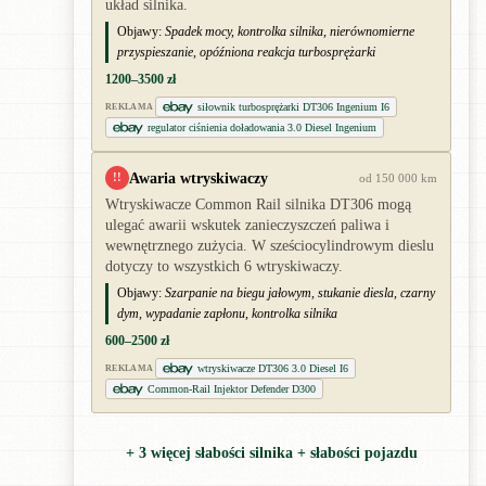
układ silnika.
Objawy:
Spadek mocy, kontrolka silnika, nierównomierne
przyspieszanie, opóźniona reakcja turbosprężarki
1200–3500 zł
siłownik turbosprężarki DT306 Ingenium I6
REKLAMA
regulator ciśnienia doładowania 3.0 Diesel Ingenium
Awaria wtryskiwaczy
!!
od 150 000 km
Wtryskiwacze Common Rail silnika DT306 mogą
ulegać awarii wskutek zanieczyszczeń paliwa i
wewnętrznego zużycia. W sześciocylindrowym dieslu
dotyczy to wszystkich 6 wtryskiwaczy.
Objawy:
Szarpanie na biegu jałowym, stukanie diesla, czarny
dym, wypadanie zapłonu, kontrolka silnika
600–2500 zł
wtryskiwacze DT306 3.0 Diesel I6
REKLAMA
Common-Rail Injektor Defender D300
+ 3 więcej słabości silnika + słabości pojazdu