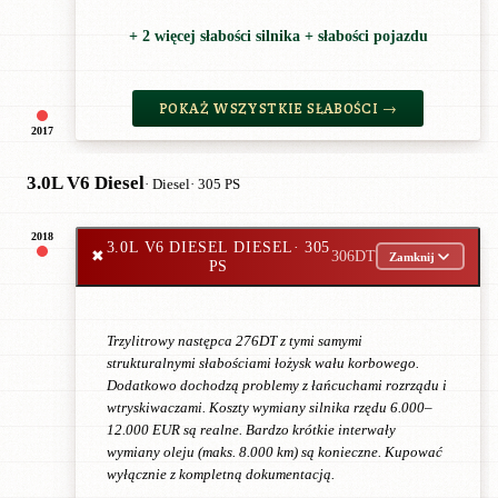
+ 2 więcej słabości silnika + słabości pojazdu
POKAŻ WSZYSTKIE SŁABOŚCI →
2017
3.0L V6 Diesel
· Diesel
· 305 PS
2018
3.0L V6 DIESEL DIESEL
· 305
✖
306DT
Zamknij
PS
Trzylitrowy następca 276DT z tymi samymi
strukturalnymi słabościami łożysk wału korbowego.
Dodatkowo dochodzą problemy z łańcuchami rozrządu i
wtryskiwaczami. Koszty wymiany silnika rzędu 6.000–
12.000 EUR są realne. Bardzo krótkie interwały
wymiany oleju (maks. 8.000 km) są konieczne. Kupować
wyłącznie z kompletną dokumentacją.