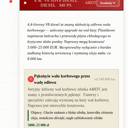
4.4L V8 SDV8 DIESEL
✖
448DT
Zamknij
DIESEL
· 340 PS
4,4-litrowy V8 diesel ze znaną słabością odlewu wału
korbowego — zalecany upgrade na wał kuty. Plastikowe
napinacze łańcucha i przewody płynu chłodzącego to
krytyczne słabe punkty. Naprawy mogą kosztować
5.000–25.000 EUR. Akceptowalny wyłącznie z bardzo
zadbaną historią serwisową i wymianą oleju maks. co
8.000 km.
Pęknięcie wału korbowego przez
!!
od 180 000 km
wadę odlewu
Seryjny żeliwny wał korbowy silnika 448DT jest
znany z przedwczesnych pęknięć. Tunerzy i
specjaliści zalecają wymianę na kuty wał korbowy.
Naprawa jest niezwykle kosztowna.
Objawy:
Głuche stukanie z bloku silnika, kontrolka ciśnienia
oleju, metaliczne dźwięki, nagłe zablokowanie silnika
5000–25 000 zł