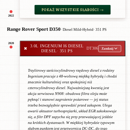
POKAŻ WSZYSTKIE SŁABOŚCI →
2022
Range Rover Sport D350
· Diesel Mild-Hybrid
· 351 PS
2020
3.0L INGENIUM I6 DIESEL
✖
DT306
Zamknij
DIESEL
· 351 PS
Trzylitrowy sześciocylindrowy rzędowy diesel z rodziny
Ingenium pracuje z 48-woltową miękką hybrydą i chodzi
znacznie kulturalniej oraz spokojniej niż
czterocylindrowy diesel. Najważniejszą kwestią jest
akcja serwisowa N908: obudowa filtra oleju może
pęknąć i stanowi zagrożenie pożarowe — jej status
trzeba bezwzględnie sprawdzić przed zakupem. Ulega
awarii aktuator turbosprężarki, układ EGR zakoksowuje
się, a filtr DPF zapycha się przy przeważającej jeździe
na krótkich dystansach. W miękkiej hybrydzie typowym
słabym punktem jest przetwornica DC-DC, do tego