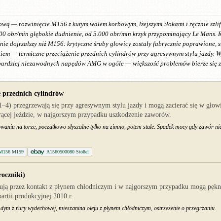
ową — rozwinięcie M156 z kutym wałem korbowym, lżejszymi tłokami i ręcznie sz
00 obr/min głębokie dudnienie, od 5.000 obr/min krzyk przypominający Le Mans. 
nie dojrzalszy niż M156: krytyczne śruby głowicy zostały fabrycznie poprawione,
em — termiczne przeciążenie przednich cylindrów przy agresywnym stylu jazdy. W
jbardziej niezawodnych napędów AMG w ogóle — większość problemów bierze się ze 
e przednich cylindrów
–4) przegrzewają się przy agresywnym stylu jazdy i mogą zacierać się w gło
rącej jeździe, w najgorszym przypadku uszkodzenie zaworów.
tkowaniu na torze, początkowo słyszalne tylko na zimno, potem stale. Spadek mocy gdy zawór n
y M156 M159
A1560500080 Stößel
oczniki)
ują przez kontakt z płynem chłodniczym i w najgorszym przypadku mogą pękną
artii produkcyjnej 2010 r.
 dym z rury wydechowej, mieszanina oleju z płynem chłodniczym, ostrzeżenie o przegrzaniu.