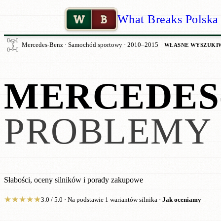
W
B
What Breaks Polska
Mercedes-Benz · Samochód sportowy · 2010–2015
WŁASNE WYSZUKI
MERCEDES-
PROBLEMY 
Słabości, oceny silników i porady zakupowe
★
★
★
★
★
3.0 / 5.0 · Na podstawie 1 wariantów silnika ·
Jak oceniamy