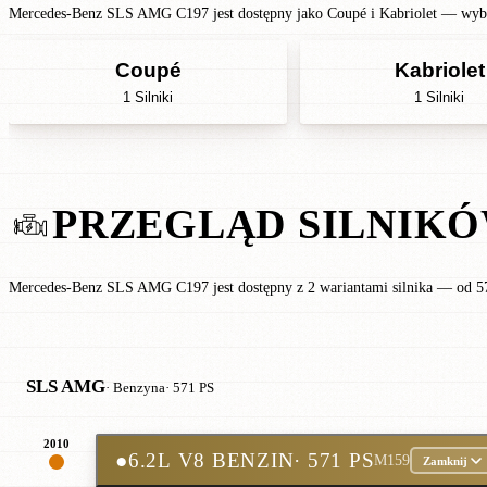
Mercedes-Benz SLS AMG C197 jest dostępny jako Coupé i Kabriolet — wybie
Coupé
Kabriolet
1 Silniki
1 Silniki
PRZEGLĄD SILNIK
Mercedes-Benz SLS AMG C197 jest dostępny z 2 wariantami silnika — od 
SLS AMG
· Benzyna
· 571 PS
2010
●
6.2L V8 BENZIN
· 571 PS
M159
Zamknij