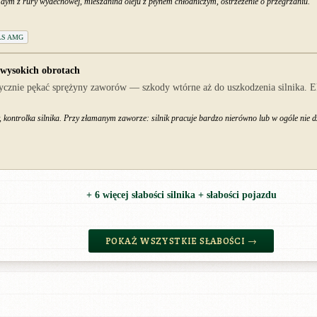
 dym z rury wydechowej, mieszanina oleju z płynem chłodniczym, ostrzeżenie o przegrzaniu.
SLS AMG
 wysokich obrotach
dycznie pękać sprężyny zaworów — szkody wtórne aż do uszkodzenia silnika. E
kontrolka silnika. Przy złamanym zaworze: silnik pracuje bardzo nierówno lub w ogóle nie d
+ 6 więcej słabości silnika + słabości pojazdu
POKAŻ WSZYSTKIE SŁABOŚCI →