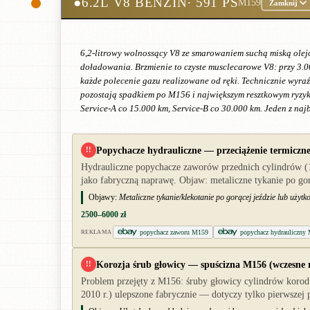
●
6.2L V8 BENZIN
· 591 PS
M159
Zamknij
6,2-litrowy wolnossący V8 ze smarowaniem suchą miską olej
doładowania. Brzmienie to czyste musclecarowe V8: przy 3.0
każde polecenie gazu realizowane od ręki. Technicznie wyraź
pozostają spadkiem po M156 i największym resztkowym ryzyki
Service-A co 15.000 km, Service-B co 30.000 km. Jeden z na
Popychacze hydrauliczne — przeciążenie termiczn
!!
Hydrauliczne popychacze zaworów przednich cylindrów (1
jako fabryczną naprawę. Objaw: metaliczne tykanie po go
Objawy:
Metaliczne tykanie/klekotanie po gorącej jeździe lub uży
2500–6000 zł
popychacz zaworu M159
popychacz hydrauliczn
REKLAMA
Korozja śrub głowicy — spuścizna M156 (wczesne r
!!
Problem przejęty z M156: śruby głowicy cylindrów korod
2010 r.) ulepszone fabrycznie — dotyczy tylko pierwszej p