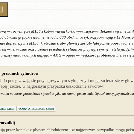
ową — rozwinięcie M156 z kutym wałem korbowym, lżejszymi tłokami i ręcznie sz
00 obr/min głębokie dudnienie, od 5.000 obr/min krzyk przypominający Le Mans. 
nie dojrzalszy niż M156: krytyczne śruby głowicy zostały fabrycznie poprawione,
em — termiczne przeciążenie przednich cylindrów przy agresywnym stylu jazdy. W
jbardziej niezawodnych napędów AMG w ogóle — większość problemów bierze się ze 
e przednich cylindrów
–4) przegrzewają się przy agresywnym stylu jazdy i mogą zacierać się w gło
rącej jeździe, w najgorszym przypadku uszkodzenie zaworów.
tkowaniu na torze, początkowo słyszalne tylko na zimno, potem stale. Spadek mocy gdy zawór n
y M156 M159
A1560500080 Stößel
oczniki)
ują przez kontakt z płynem chłodniczym i w najgorszym przypadku mogą pękną