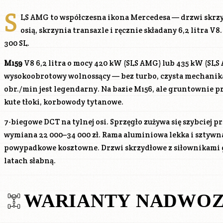
S
LS AMG to współczesna ikona Mercedesa — drzwi skrzyd
osią, skrzynia transaxle i ręcznie składany 6,2 litra 
300 SL.
M159
V8 6,2 litra o mocy 420 kW (SLS AMG) lub 435 kW (SLS
wysokoobrotowy wolnossący — bez turbo, czysta mechanika
obr./min jest legendarny. Na bazie M156, ale gruntownie p
kute tłoki, korbowody tytanowe.
7-biegowe DCT na tylnej osi. Sprzęgło zużywa się szybciej p
wymiana 22 000–34 000 zł. Rama aluminiowa lekka i sztywn
powypadkowe kosztowne. Drzwi skrzydłowe z siłownikami 
latach słabną.
WARIANTY NADWOZ