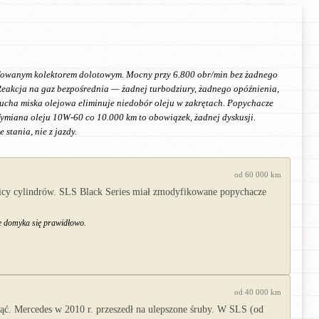
lifowanym kolektorem dolotowym. Mocny przy 6.800 obr/min bez żadnego
Reakcja na gaz bezpośrednia — żadnej turbodziury, żadnego opóźnienia,
 sucha miska olejowa eliminuje niedobór oleju w zakrętach. Popychacze
ymiana oleju 10W-60 co 10.000 km to obowiązek, żadnej dyskusji.
stania, nie z jazdy.
od 60 000 km
wicy cylindrów. SLS Black Series miał zmodyfikowane popychacze
ie domyka się prawidłowo.
od 40 000 km
ć. Mercedes w 2010 r. przeszedł na ulepszone śruby. W SLS (od