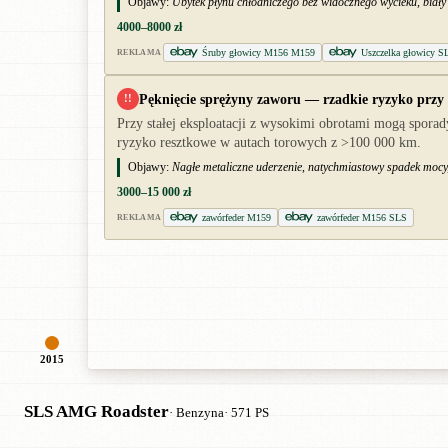
Objawy:
Ubytek płynu chłodniczego bez widocznego wycieku, biały
4000–8000 zł
Śruby głowicy M156 M159
Uszczelka głowicy 
REKLAMA
Pęknięcie sprężyny zaworu — rzadkie ryzyko przy
!!
Przy stałej eksploatacji z wysokimi obrotami mogą spora
ryzyko resztkowe w autach torowych z >100 000 km.
Objawy:
Nagłe metaliczne uderzenie, natychmiastowy spadek mocy, 
3000–15 000 zł
zawórfeder M159
zawórfeder M156 SLS
REKLAMA
2015
SLS AMG Roadster
· Benzyna
· 571 PS