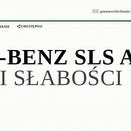
🇩🇪 guteautoschlechteauto
UDOSTĘPNIJ
WANIE
BENZ SLS 
I SŁABOŚCI