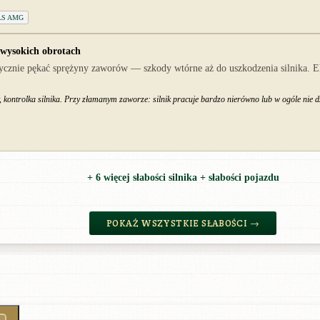
SLS AMG
 wysokich obrotach
dycznie pękać sprężyny zaworów — szkody wtórne aż do uszkodzenia silnika. E
kontrolka silnika. Przy złamanym zaworze: silnik pracuje bardzo nierówno lub w ogóle nie d
+ 6 więcej słabości silnika + słabości pojazdu
POKAŻ WSZYSTKIE SŁABOŚCI →