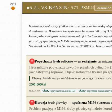
2011
●
6.2L V8 BENZIN
· 571 PS
M159
Zamknij
6,2-litrowy wolnossący V8 ze smarowaniem suchą miską olej
doładowania. Brzmienie to czyste musclecarowe V8: przy 3.0
każde polecenie gazu realizowane od ręki. Technicznie wyraź
pozostają spadkiem po M156 i największym resztkowym ryzyki
Service-A co 15.000 km, Service-B co 30.000 km. Jeden z na
Popychacze hydrauliczne — przeciążenie termiczn
!!
Hydrauliczne popychacze zaworów przednich cylindrów (1
jako fabryczną naprawę. Objaw: metaliczne tykanie po go
Objawy:
Metaliczne tykanie/klekotanie po gorącej jeździe lub uży
2500–6000 zł
popychacz zaworu M159
popychacz hydrauliczn
REKLAMA
Korozja śrub głowicy — spuścizna M156 (wczesne r
!!
Problem przejęty z M156: śruby głowicy cylindrów korod