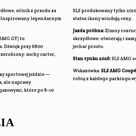
łowe, silnik z przodu za
SLS produkowany tylko 2010–
V8. Inspirowany legendarnym
status ikony windują ceny.
Jazda próbna:
Zimny rozruch
 AMG GT) to
skrzydłowe: otwierają i za
. Dźwięk przy 6800
jechać prosto.
rzerobiony: suchy carter,
Stan rynku 2026:
SLS AMG od 
Wskazówka:
SLS AMG Coupé 
rzy sportowej jeździe —
robią z każdego parkingu w
a, ale naprawy
gazowymi, które po 8–10
IA