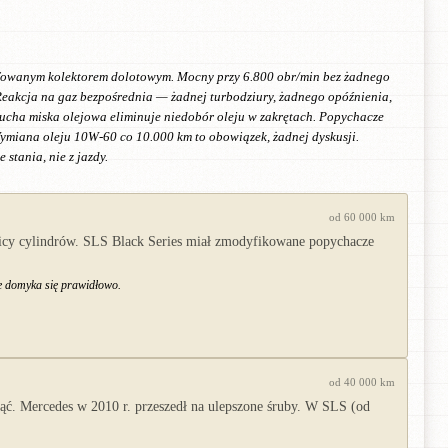
lifowanym kolektorem dolotowym. Mocny przy 6.800 obr/min bez żadnego
Reakcja na gaz bezpośrednia — żadnej turbodziury, żadnego opóźnienia,
 sucha miska olejowa eliminuje niedobór oleju w zakrętach. Popychacze
ymiana oleju 10W-60 co 10.000 km to obowiązek, żadnej dyskusji.
stania, nie z jazdy.
od 60 000 km
wicy cylindrów. SLS Black Series miał zmodyfikowane popychacze
ie domyka się prawidłowo.
od 40 000 km
ć. Mercedes w 2010 r. przeszedł na ulepszone śruby. W SLS (od