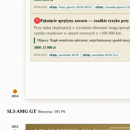
Śruby głowicy M156 M159
Uszczelka głowicy 
REKLAMA
Pęknięcie sprężyny zaworu — rzadkie ryzyko przy
!!
Przy stałej eksploatacji z wysokimi obrotami mogą spora
ryzyko resztkowe w autach torowych z >100 000 km.
Objawy:
Nagłe metaliczne uderzenie, natychmiastowy spadek mocy, 
3000–15 000 zł
zawórfeder M159
zawórfeder M156 SLS
REKLAMA
2014
SLS AMG GT
· Benzyna
· 591 PS
2012