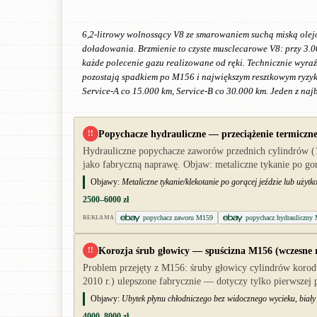
6,2-litrowy wolnossący V8 ze smarowaniem suchą miską olej
doładowania. Brzmienie to czyste musclecarowe V8: przy 3.0
każde polecenie gazu realizowane od ręki. Technicznie wyraź
pozostają spadkiem po M156 i największym resztkowym ryzyki
Service-A co 15.000 km, Service-B co 30.000 km. Jeden z na
Popychacze hydrauliczne — przeciążenie termiczn
!!
Hydrauliczne popychacze zaworów przednich cylindrów (1
jako fabryczną naprawę. Objaw: metaliczne tykanie po go
Objawy:
Metaliczne tykanie/klekotanie po gorącej jeździe lub uży
2500–6000 zł
popychacz zaworu M159
popychacz hydrauliczn
REKLAMA
Korozja śrub głowicy — spuścizna M156 (wczesne r
!!
Problem przejęty z M156: śruby głowicy cylindrów korod
2010 r.) ulepszone fabrycznie — dotyczy tylko pierwszej p
Objawy:
Ubytek płynu chłodniczego bez widocznego wycieku, biały
4000–8000 zł