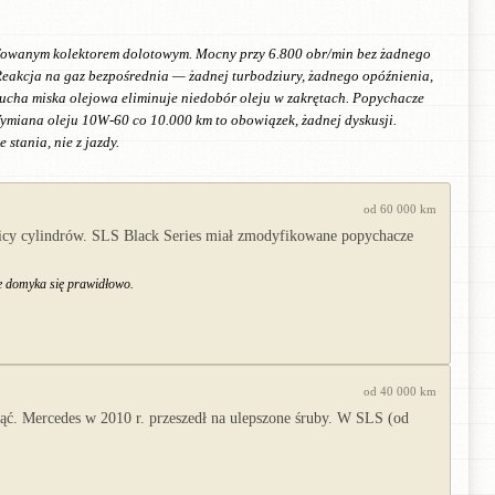
lifowanym kolektorem dolotowym. Mocny przy 6.800 obr/min bez żadnego
Reakcja na gaz bezpośrednia — żadnej turbodziury, żadnego opóźnienia,
 sucha miska olejowa eliminuje niedobór oleju w zakrętach. Popychacze
ymiana oleju 10W-60 co 10.000 km to obowiązek, żadnej dyskusji.
stania, nie z jazdy.
od 60 000 km
wicy cylindrów. SLS Black Series miał zmodyfikowane popychacze
ie domyka się prawidłowo.
od 40 000 km
ć. Mercedes w 2010 r. przeszedł na ulepszone śruby. W SLS (od