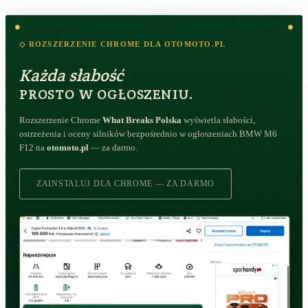
◇ ROZSZERZENIE CHROME DLA OTOMOTO.PL
Każda słabość
PROSTO W OGŁOSZENIU.
Rozszerzenie Chrome
What Breaks Polska
wyświetla słabości,
ostrzeżenia i oceny silników bezpośrednio w ogłoszeniach BMW M6
F12 na
otomoto.pl
— za darmo.
ZAINSTALUJ DLA CHROME — ZA DARMO