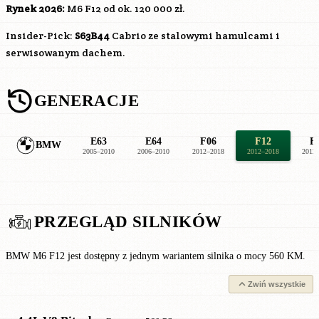
Rynek 2026:
M6 F12 od ok. 120 000 zł.
Insider-Pick:
S63B44
Cabrio ze stalowymi hamulcami i
serwisowanym dachem.
GENERACJE
E63
E64
F06
F12
F
BMW
2005–2010
2006–2010
2012–2018
2012–2018
2012
PRZEGLĄD SILNIKÓW
BMW M6 F12 jest dostępny z jednym wariantem silnika o mocy 560 KM.
Zwiń wszystkie