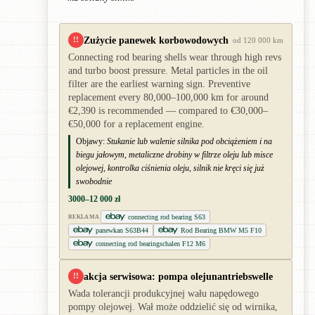
Zużycie panewek korbowodowych
!!
od 120 000 km
Connecting rod bearing shells wear through high revs
and turbo boost pressure. Metal particles in the oil
filter are the earliest warning sign. Preventive
replacement every 80,000–100,000 km for around
€2,390 is recommended — compared to €30,000–
€50,000 for a replacement engine.
Objawy:
Stukanie lub walenie silnika pod obciążeniem i na
biegu jałowym, metaliczne drobiny w filtrze oleju lub misce
olejowej, kontrolka ciśnienia oleju, silnik nie kręci się już
swobodnie
3000–12 000 zł
connecting rod bearing S63
REKLAMA
panewkan S63B44
Rod Bearing BMW M5 F10
connecting rod bearingschalen F12 M6
akcja serwisowa: pompa olejunantriebswelle
!!
Wada tolerancji produkcyjnej wału napędowego
pompy olejowej. Wał może oddzielić się od wirnika,