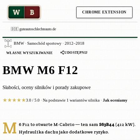
W
B
CHROME EXTENSION
🇩🇪 guteautoschlechteauto.de
BMW · Samochód sportowy · 2012–2018
UDOSTĘPNIJ
WŁASNE WYSZUKIWANIE
BMW M6 F12
Słabości, oceny silników i porady zakupowe
★
★
★
★
★
3.0 / 5.0 · Na podstawie 1 wariantów silnika ·
Jak oceniamy
M
6 F12 to otwarte M-Cabrio — ten sam
S63B44
(412 kW).
Hydraulika dachu jako dodatkowe ryzyko.