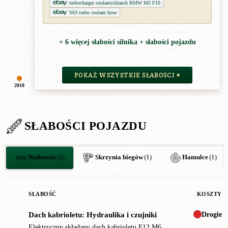
turbocharger coolantschlauch BMW M5 F10
S63 turbo coolant hose
+ 6 więcej słabości silnika + słabości pojazdu
POKAŻ WSZYSTKIE SŁABOŚCI ▾
2018
SŁABOŚCI POJAZDU
Nadwozie
(2)
Skrzynia biegów
(1)
Hamulce
(1)
SŁABOŚĆ
KOSZTY
Drogie
Dach kabrioletu: Hydraulika i czujniki
!
Elektryczny składany dach kabrioletu F12 M6