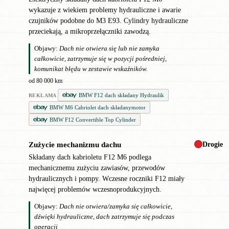
wykazuje z wiekiem problemy hydrauliczne i awarie
czujników podobne do M3 E93. Cylindry hydrauliczne
przeciekają, a mikroprzełączniki zawodzą.
Objawy:
Dach nie otwiera się lub nie zamyka
całkowicie, zatrzymuje się w pozycji pośredniej,
komunikat błędu w zestawie wskaźników.
od 80 000 km
BMW F12 dach składany Hydraulik
REKLAMA
BMW M6 Cabriolet dach składanymotor
BMW F12 Convertible Top Cylinder
Drogie
Zużycie mechanizmu dachu
!
Składany dach kabrioletu F12 M6 podlega
mechanicznemu zużyciu zawiasów, przewodów
hydraulicznych i pompy. Wczesne roczniki F12 miały
najwięcej problemów wczesnoprodukcyjnych.
Objawy:
Dach nie otwiera/zamyka się całkowicie,
dźwięki hydrauliczne, dach zatrzymuje się podczas
operacji