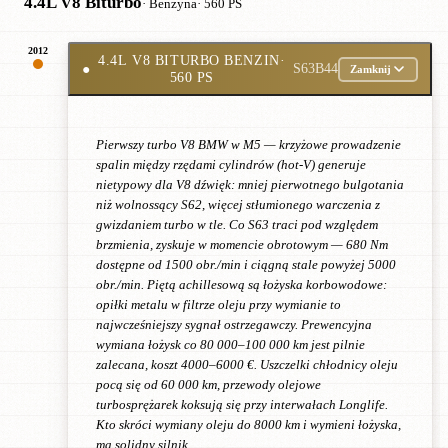
4.4L V8 Biturbo
· Benzyna
· 560 PS
2012
4.4L V8 BITURBO BENZIN
·
●
S63B44
Zamknij
560 PS
Pierwszy turbo V8 BMW w M5 — krzyżowe prowadzenie
spalin między rzędami cylindrów (hot-V) generuje
nietypowy dla V8 dźwięk: mniej pierwotnego bulgotania
niż wolnossący S62, więcej stłumionego warczenia z
gwizdaniem turbo w tle. Co S63 traci pod względem
brzmienia, zyskuje w momencie obrotowym — 680 Nm
dostępne od 1500 obr./min i ciągną stale powyżej 5000
obr./min. Piętą achillesową są łożyska korbowodowe:
opiłki metalu w filtrze oleju przy wymianie to
najwcześniejszy sygnał ostrzegawczy. Prewencyjna
wymiana łożysk co 80 000–100 000 km jest pilnie
zalecana, koszt 4000–6000 €. Uszczelki chłodnicy oleju
pocą się od 60 000 km, przewody olejowe
turbosprężarek koksują się przy interwałach Longlife.
Kto skróci wymiany oleju do 8000 km i wymieni łożyska,
ma solidny silnik.