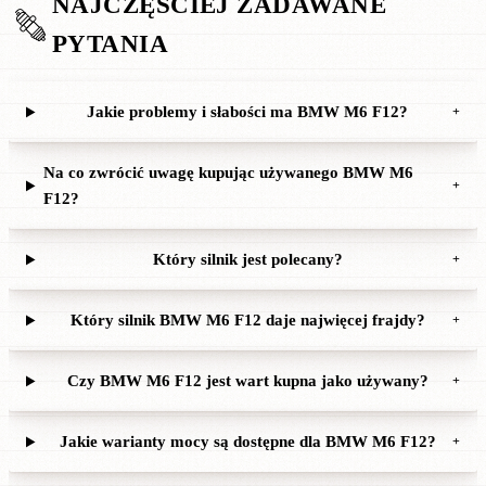
NAJCZĘŚCIEJ ZADAWANE
PYTANIA
Jakie problemy i słabości ma BMW M6 F12?
+
Na co zwrócić uwagę kupując używanego BMW M6
+
F12?
Który silnik jest polecany?
+
Który silnik BMW M6 F12 daje najwięcej frajdy?
+
Czy BMW M6 F12 jest wart kupna jako używany?
+
Jakie warianty mocy są dostępne dla BMW M6 F12?
+