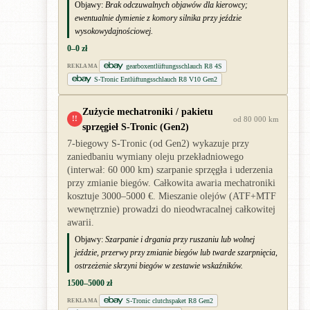
Objawy:
Brak odczuwalnych objawów dla kierowcy;
ewentualnie dymienie z komory silnika przy jeździe
wysokowydajnościowej.
0–0 zł
gearboxentlüftungsschlauch R8 4S
REKLAMA
S-Tronic Entlüftungsschlauch R8 V10 Gen2
Zużycie mechatroniki / pakietu
!!
od 80 000 km
sprzęgieł S-Tronic (Gen2)
7-biegowy S-Tronic (od Gen2) wykazuje przy
zaniedbaniu wymiany oleju przekładniowego
(interwał: 60 000 km) szarpanie sprzęgła i uderzenia
przy zmianie biegów. Całkowita awaria mechatroniki
kosztuje 3000–5000 €. Mieszanie olejów (ATF+MTF
wewnętrznie) prowadzi do nieodwracalnej całkowitej
awarii.
Objawy:
Szarpanie i drgania przy ruszaniu lub wolnej
jeździe, przerwy przy zmianie biegów lub twarde szarpnięcia,
ostrzeżenie skrzyni biegów w zestawie wskaźników.
1500–5000 zł
S-Tronic clutchspaket R8 Gen2
REKLAMA