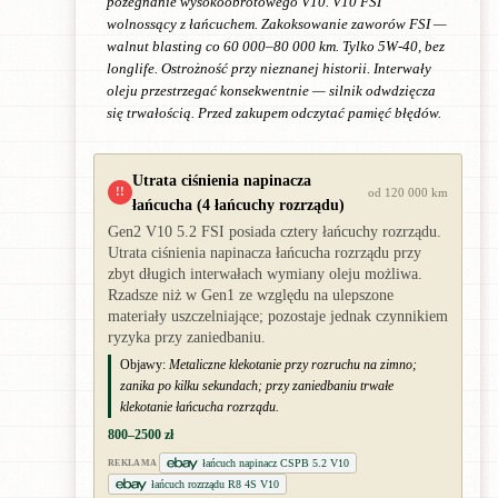
pożegnanie wysokoobrotowego V10. V10 FSI
wolnossący z łańcuchem. Zakoksowanie zaworów FSI —
walnut blasting co 60 000–80 000 km. Tylko 5W-40, bez
longlife. Ostrożność przy nieznanej historii. Interwały
oleju przestrzegać konsekwentnie — silnik odwdzięcza
się trwałością. Przed zakupem odczytać pamięć błędów.
Utrata ciśnienia napinacza
!!
od 120 000 km
łańcucha (4 łańcuchy rozrządu)
Gen2 V10 5.2 FSI posiada cztery łańcuchy rozrządu.
Utrata ciśnienia napinacza łańcucha rozrządu przy
zbyt długich interwałach wymiany oleju możliwa.
Rzadsze niż w Gen1 ze względu na ulepszone
materiały uszczelniające; pozostaje jednak czynnikiem
ryzyka przy zaniedbaniu.
Objawy:
Metaliczne klekotanie przy rozruchu na zimno;
zanika po kilku sekundach; przy zaniedbaniu trwałe
klekotanie łańcucha rozrządu.
800–2500 zł
łańcuch napinacz CSPB 5.2 V10
REKLAMA
łańcuch rozrządu R8 4S V10