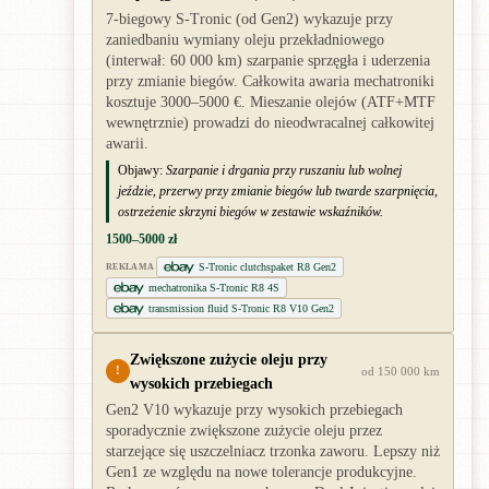
7-biegowy S-Tronic (od Gen2) wykazuje przy
zaniedbaniu wymiany oleju przekładniowego
(interwał: 60 000 km) szarpanie sprzęgła i uderzenia
przy zmianie biegów. Całkowita awaria mechatroniki
kosztuje 3000–5000 €. Mieszanie olejów (ATF+MTF
wewnętrznie) prowadzi do nieodwracalnej całkowitej
awarii.
Objawy:
Szarpanie i drgania przy ruszaniu lub wolnej
jeździe, przerwy przy zmianie biegów lub twarde szarpnięcia,
ostrzeżenie skrzyni biegów w zestawie wskaźników.
1500–5000 zł
S-Tronic clutchspaket R8 Gen2
REKLAMA
mechatronika S-Tronic R8 4S
transmission fluid S-Tronic R8 V10 Gen2
Zwiększone zużycie oleju przy
!
od 150 000 km
wysokich przebiegach
Gen2 V10 wykazuje przy wysokich przebiegach
sporadycznie zwiększone zużycie oleju przez
starzejące się uszczelniacz trzonka zaworu. Lepszy niż
Gen1 ze względu na nowe tolerancje produkcyjne.