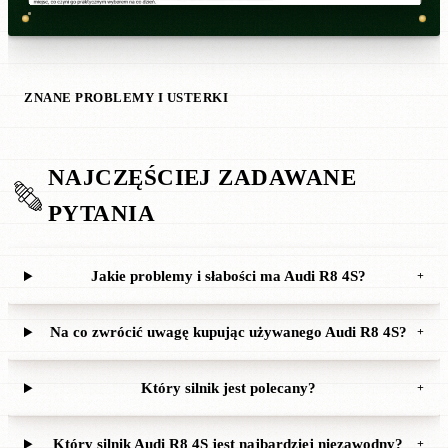
ZNANE PROBLEMY I USTERKI
NAJCZĘŚCIEJ ZADAWANE
PYTANIA
Jakie problemy i słabości ma Audi R8 4S?
+
Na co zwrócić uwagę kupując używanego Audi R8 4S?
+
Który silnik jest polecany?
+
Który silnik Audi R8 4S jest najbardziej niezawodny?
+