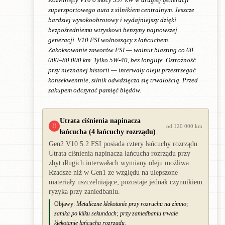
supersportowego auta z silnikiem centralnym. Jeszcze
bardziej wysokoobrotowy i wydajniejszy dzięki
bezpośredniemu wtryskowi benzyny najnowszej
generacji. V10 FSI wolnossący z łańcuchem.
Zakoksowanie zaworów FSI — walnut blasting co 60
000–80 000 km. Tylko 5W-40, bez longlife. Ostrożność
przy nieznanej historii — interwały oleju przestrzegać
konsekwentnie, silnik odwdzięcza się trwałością. Przed
zakupem odczytać pamięć błędów.
Utrata ciśnienia napinacza
!!
od 120 000 km
łańcucha (4 łańcuchy rozrządu)
Gen2 V10 5.2 FSI posiada cztery łańcuchy rozrządu.
Utrata ciśnienia napinacza łańcucha rozrządu przy
zbyt długich interwałach wymiany oleju możliwa.
Rzadsze niż w Gen1 ze względu na ulepszone
materiały uszczelniające; pozostaje jednak czynnikiem
ryzyka przy zaniedbaniu.
Objawy:
Metaliczne klekotanie przy rozruchu na zimno;
zanika po kilku sekundach; przy zaniedbaniu trwałe
klekotanie łańcucha rozrządu.