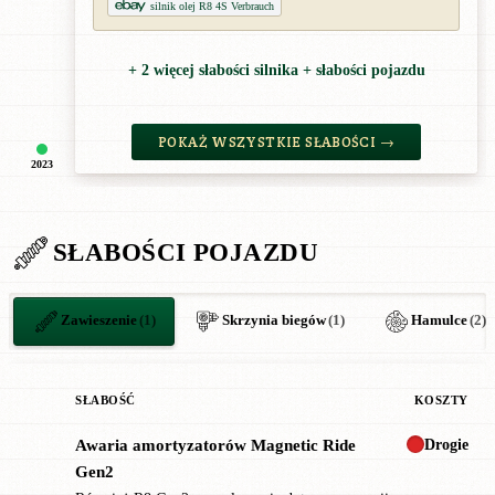
silnik olej R8 4S Verbrauch
+ 2 więcej słabości silnika + słabości pojazdu
POKAŻ WSZYSTKIE SŁABOŚCI →
2023
SŁABOŚCI POJAZDU
Zawieszenie
(1)
Skrzynia biegów
(1)
Hamulce
(2)
SŁABOŚĆ
KOSZTY
Drogie
Awaria amortyzatorów Magnetic Ride
!
Gen2