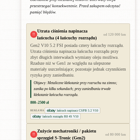
przestrzegać konsekwentnie. Przed zakupem odczytać
pamięć błędów.
Utrata ciśnienia napinacza
!!
od 120 000 km
łańcucha (4 łańcuchy rozrządu)
Gen2 V10 5.2 FSI posiada cztery łańcuchy rozrządu.
Utrata ciśnienia napinacza łańcucha rozrządu przy
zbyt długich interwałach wymiany oleju możliwa.
Rzadsze niż w Gen1 ze względu na ulepszone
materiały uszczelniające; pozostaje jednak czynnikiem
ryzyka przy zaniedbaniu.
Objawy:
Metaliczne klekotanie przy rozruchu na zimno;
zanika po kilku sekundach; przy zaniedbaniu trwałe
klekotanie łańcucha rozrządu.
800–2500 zł
łańcuch napinacz CSPB 5.2 V10
REKLAMA
łańcuch rozrządu R8 4S V10
Zużycie mechatroniki / pakietu
!!
od 80 000 km
sprzęgieł S-Tronic (Gen2)