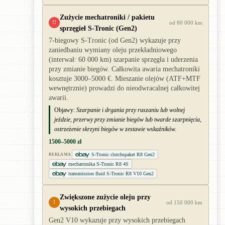
Zużycie mechatroniki / pakietu
!!
od 80 000 km
sprzęgieł S-Tronic (Gen2)
7-biegowy S-Tronic (od Gen2) wykazuje przy
zaniedbaniu wymiany oleju przekładniowego
(interwał: 60 000 km) szarpanie sprzęgła i uderzenia
przy zmianie biegów. Całkowita awaria mechatroniki
kosztuje 3000–5000 €. Mieszanie olejów (ATF+MTF
wewnętrznie) prowadzi do nieodwracalnej całkowitej
awarii.
Objawy:
Szarpanie i drgania przy ruszaniu lub wolnej
jeździe, przerwy przy zmianie biegów lub twarde szarpnięcia,
ostrzeżenie skrzyni biegów w zestawie wskaźników.
1500–5000 zł
S-Tronic clutchspaket R8 Gen2
REKLAMA
mechatronika S-Tronic R8 4S
transmission fluid S-Tronic R8 V10 Gen2
Zwiększone zużycie oleju przy
!
od 150 000 km
wysokich przebiegach
Gen2 V10 wykazuje przy wysokich przebiegach