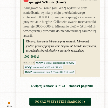
sprzęgieł S-Tronic (Gen2)
7-biegowy S-Tronic (od Gen2) wykazuje przy
zaniedbaniu wymiany oleju przekładniowego
(interwał: 60 000 km) szarpanie sprzęgła i uderzenia
przy zmianie biegów. Całkowita awaria mechatroniki
kosztuje 3000–5000 €. Mieszanie olejów (ATF+MTF
wewnętrznie) prowadzi do nieodwracalnej całkowitej
awarii.
Objawy:
Szarpanie i drgania przy ruszaniu lub wolnej
jeździe, przerwy przy zmianie biegów lub twarde szarpnięcia,
ostrzeżenie skrzyni biegów w zestawie wskaźników.
1500–5000 zł
S-Tronic clutchspaket R8 Gen2
REKLAMA
mechatronika S-Tronic R8 4S
transmission fluid S-Tronic R8 V10 Gen2
+ 4 więcej słabości silnika + słabości pojazdu
POKAŻ WSZYSTKIE SŁABOŚCI ▾
2019