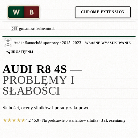
W
B
CHROME EXTENSION
🇩🇪 guteautoschlechteauto.de
Audi · Samochód sportowy · 2015–2023
WŁASNE WYSZUKIWANIE
UDOSTĘPNIJ
AUDI R8 4S
—
PROBLEMY I
SŁABOŚCI
Słabości, oceny silników i porady zakupowe
★
★
★
★
★
4.2 / 5.0 · Na podstawie 5 wariantów silnika ·
Jak oceniamy