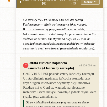
●
Zamknij
PS
449
5,2-litrowy V10 FSI o mocy 610 KM dla wersji
Performance — silnik wolnossący z 40 zaworami.
Bardzo niezawodny przy prawidłowym serwisie;
koksowanie zaworów dolotowych z powodu techniki FSI
możliwe od 50.000 km. Wymiana oleju co 10.000 km
obowiązkowa; przed zakupem sprawdzić potwierdzenie
wykonania akcji serwisowej (uszczelnienie regulatora).
Utrata ciśnienia napinacza
!!
od 120 000 km
łańcucha (4 łańcuchy rozrządu)
Gen2 V10 5.2 FSI posiada cztery łańcuchy rozrządu.
Utrata ciśnienia napinacza łańcucha rozrządu przy
zbyt długich interwałach wymiany oleju możliwa.
Rzadsze niż w Gen1 ze względu na ulepszone
materiały uszczelniające; pozostaje jednak czynnikiem
ryzyka przy zaniedbaniu.
Objawy:
Metaliczne klekotanie przy rozruchu na zimno;
zanika po kilku sekundach; przy zaniedbaniu trwałe