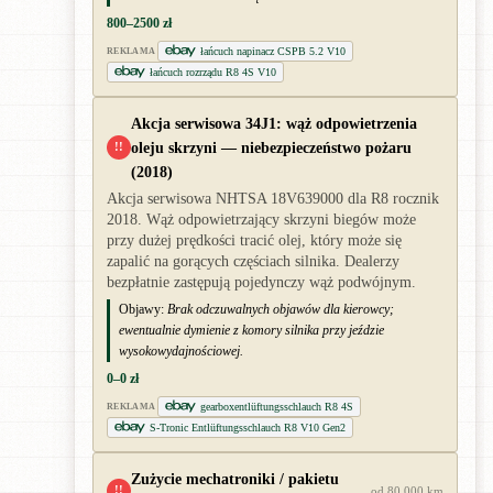
800–2500 zł
łańcuch napinacz CSPB 5.2 V10
REKLAMA
łańcuch rozrządu R8 4S V10
Akcja serwisowa 34J1: wąż odpowietrzenia
oleju skrzyni — niebezpieczeństwo pożaru
!!
(2018)
Akcja serwisowa NHTSA 18V639000 dla R8 rocznik
2018. Wąż odpowietrzający skrzyni biegów może
przy dużej prędkości tracić olej, który może się
zapalić na gorących częściach silnika. Dealerzy
bezpłatnie zastępują pojedynczy wąż podwójnym.
Objawy:
Brak odczuwalnych objawów dla kierowcy;
ewentualnie dymienie z komory silnika przy jeździe
wysokowydajnościowej.
0–0 zł
gearboxentlüftungsschlauch R8 4S
REKLAMA
S-Tronic Entlüftungsschlauch R8 V10 Gen2
Zużycie mechatroniki / pakietu
!!
od 80 000 km