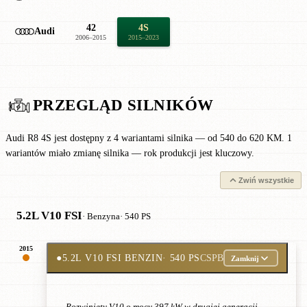
42
4S
Audi
2006–2015
2015–2023
PRZEGLĄD SILNIKÓW
Audi R8 4S jest dostępny z 4 wariantami silnika — od 540 do 620 KM. 1
wariantów miało zmianę silnika — rok produkcji jest kluczowy.
Zwiń wszystkie
5.2L V10 FSI
· Benzyna
· 540 PS
2015
●
5.2L V10 FSI BENZIN
· 540 PS
CSPB
Zamknij
Rozwinięty V10 o mocy 397 kW w drugiej generacji