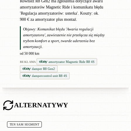
Również R8 Gen2 ma zgłoszenia dotyczące awarii
amortyzatorów Magnetic Ride i komunikatu błędu
'Regulacja amortyzatorów: usterka'. Koszty: ok.
900 € za amortyzator plus montaż.
Objawy:
Komunikat błędu 'Awaria regulacji
amortyzatora', zawieszenie nie przełącza się między
trybem komfort a sport, twarde uderzenia bez
amortyzacji.
od 50 000 km
amortyzator Magnetic Ride R8 4S
REKLAMA
damper R8 Gen2
dampercontrol unit R8 4S
ALTERNATYWY
TEN SAM SEGMENT