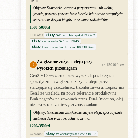
awarii.
Objawy:
Szarpanie i drgania przy ruszaniu lub wolnej
jeździe, przerwy przy zmianie biegów lub twarde szarpnięcia,
ostrzeżenie skrzyni biegów w zestawie wskaźników.
1500–5000 zł
S-Tronic clutchspaket R8 Gen2
REKLAMA
mechatronika S-Tronic R8 4S
transmission fluid S-Tronic R8 V10 Gen2
Zwiększone zużycie oleju przy
!
od 150 000 km
wysokich przebiegach
Gen2 V10 wykazuje przy wysokich przebiegach
sporadycznie zwiększone zużycie oleju przez
starzejące się uszczelniacz trzonka zaworu. Lepszy niż
Gen1 ze względu na nowe tolerancje produkcyjne.
Brak nagarów na zaworach przez Dual-Injection, olej
nie jest zatem zanieczyszczony osadami.
Objawy:
Nieznacznie zwiększone zużycie oleju, sporadycznie
niebieski dym przy rozruchu na zimno.
1200–3500 zł
valveschaftgasket Gen2 V10 5.2
REKLAMA