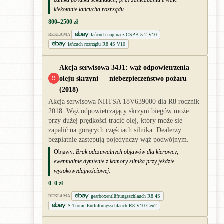
klekotanie łańcucha rozrządu.
800–2500 zł
łańcuch napinacz CSPB 5.2 V10
REKLAMA
łańcuch rozrządu R8 4S V10
Akcja serwisowa 34J1: wąż odpowietrzenia
oleju skrzyni — niebezpieczeństwo pożaru
!!
(2018)
Akcja serwisowa NHTSA 18V639000 dla R8 rocznik
2018. Wąż odpowietrzający skrzyni biegów może
przy dużej prędkości tracić olej, który może się
zapalić na gorących częściach silnika. Dealerzy
bezpłatnie zastępują pojedynczy wąż podwójnym.
Objawy:
Brak odczuwalnych objawów dla kierowcy;
ewentualnie dymienie z komory silnika przy jeździe
wysokowydajnościowej.
0–0 zł
gearboxentlüftungsschlauch R8 4S
REKLAMA
S-Tronic Entlüftungsschlauch R8 V10 Gen2