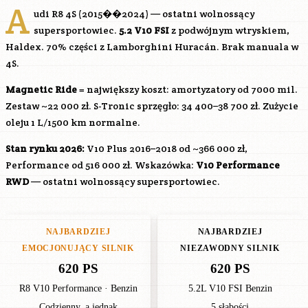
A
udi R8 4S (2015��2024) — ostatni wolnossący
supersportowiec.
5.2 V10 FSI
z podwójnym wtryskiem,
Haldex. 70% części z Lamborghini Huracán. Brak manuala w
4S.
Magnetic Ride
= największy koszt: amortyzatory od 7000 mil.
Zestaw ~22 000 zł. S-Tronic sprzęgło: 34 400–38 700 zł. Zużycie
oleju 1 L/1500 km normalne.
Stan rynku 2026:
V10 Plus 2016–2018 od ~366 000 zł,
Performance od 516 000 zł. Wskazówka:
V10 Performance
RWD
— ostatni wolnossący supersportowiec.
NAJBARDZIEJ
NAJBARDZIEJ
EMOCJONUJĄCY SILNIK
NIEZAWODNY SILNIK
620 PS
620 PS
R8 V10 Performance · Benzin
5.2L V10 FSI Benzin
Codzienny, a jednak
5 słabości