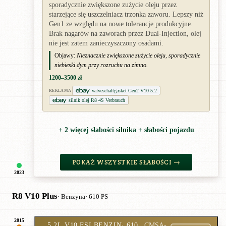
sporadycznie zwiększone zużycie oleju przez
starzejące się uszczelniacz trzonka zaworu. Lepszy niż
Gen1 ze względu na nowe tolerancje produkcyjne.
Brak nagarów na zaworach przez Dual-Injection, olej
nie jest zatem zanieczyszczony osadami.
Objawy:
Nieznacznie zwiększone zużycie oleju, sporadycznie
niebieski dym przy rozruchu na zimno.
1200–3500 zł
valveschaftgasket Gen2 V10 5.2
REKLAMA
silnik olej R8 4S Verbrauch
+ 2 więcej słabości silnika + słabości pojazdu
POKAŻ WSZYSTKIE SŁABOŚCI →
2023
R8 V10 Plus
· Benzyna
· 610 PS
2015
5.2L V10 FSI BENZIN
· 610
CMSA-