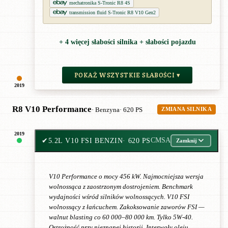
mechatronika S-Tronic R8 4S
transmission fluid S-Tronic R8 V10 Gen2
+ 4 więcej słabości silnika + słabości pojazdu
POKAŻ WSZYSTKIE SŁABOŚCI ▾
2019
R8 V10 Performance
· Benzyna
· 620 PS
ZMIANA SILNIKA
2019
✔
5.2L V10 FSI BENZIN
· 620 PS
CMSA
Zamknij
V10 Performance o mocy 456 kW. Najmocniejsza wersja
wolnossąca z zaostrzonym dostrojeniem. Benchmark
wydajności wśród silników wolnossących. V10 FSI
wolnossący z łańcuchem. Zakoksowanie zaworów FSI —
walnut blasting co 60 000–80 000 km. Tylko 5W-40.
Ostrożność przy nieznanej historii. Interwały oleju