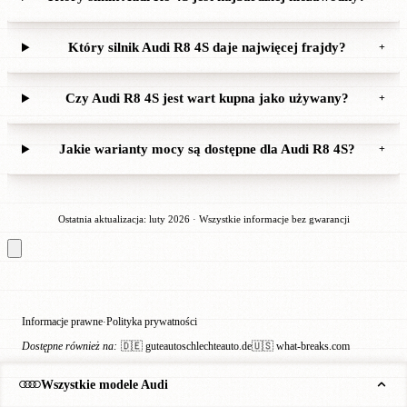
Który silnik Audi R8 4S daje najwięcej frajdy?
+
Czy Audi R8 4S jest wart kupna jako używany?
+
Jakie warianty mocy są dostępne dla Audi R8 4S?
+
Ostatnia aktualizacja: luty 2026 · Wszystkie informacje bez gwarancji
Informacje prawne
Polityka prywatności
·
Dostępne również na:
🇩🇪 guteautoschlechteauto.de
🇺🇸 what-breaks.com
Wszystkie modele Audi