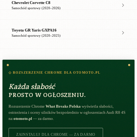
Chevrolet Corvette C8
Samochód sportowy (2020–2026)
Toyota GR Yaris GXPA16
Samochód sportowy (2020–2025)
◇ ROZSZERZENIE CHROME DLA OTOMOTO.PL
Każda słabość
PROSTO W OGŁOSZENIU.
Rozszerzenie Chrome
What Breaks Polska
wyświetla słabości,
ostrzeżenia i oceny silników bezpośrednio w ogłoszeniach Audi R8 4S
na
otomoto.pl
— za darmo.
ZAINSTALUJ DLA CHROME — ZA DARMO