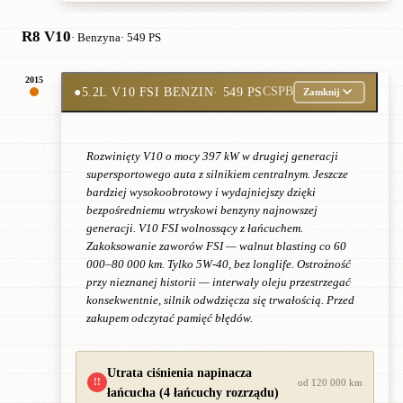
R8 V10
· Benzyna
· 549 PS
2015
●
5.2L V10 FSI BENZIN
· 549 PS
CSPB
Zamknij
Rozwinięty V10 o mocy 397 kW w drugiej generacji
supersportowego auta z silnikiem centralnym. Jeszcze
bardziej wysokoobrotowy i wydajniejszy dzięki
bezpośredniemu wtryskowi benzyny najnowszej
generacji. V10 FSI wolnossący z łańcuchem.
Zakoksowanie zaworów FSI — walnut blasting co 60
000–80 000 km. Tylko 5W-40, bez longlife. Ostrożność
przy nieznanej historii — interwały oleju przestrzegać
konsekwentnie, silnik odwdzięcza się trwałością. Przed
zakupem odczytać pamięć błędów.
Utrata ciśnienia napinacza
!!
od 120 000 km
łańcucha (4 łańcuchy rozrządu)