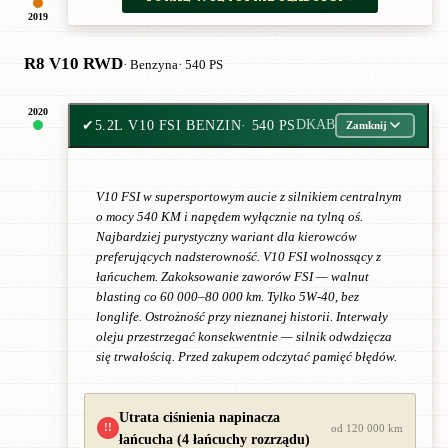
2019
R8 V10 RWD
· Benzyna
· 540 PS
2020
✔
5.2L V10 FSI BENZIN
· 540 PS
DKAB
Zamknij
V10 FSI w supersportowym aucie z silnikiem centralnym
o mocy 540 KM i napędem wyłącznie na tylną oś.
Najbardziej purystyczny wariant dla kierowców
preferujących nadsterowność. V10 FSI wolnossący z
łańcuchem. Zakoksowanie zaworów FSI — walnut
blasting co 60 000–80 000 km. Tylko 5W-40, bez
longlife. Ostrożność przy nieznanej historii. Interwały
oleju przestrzegać konsekwentnie — silnik odwdzięcza
się trwałością. Przed zakupem odczytać pamięć błędów.
Utrata ciśnienia napinacza
!!
od 120 000 km
łańcucha (4 łańcuchy rozrządu)