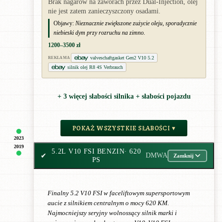
Brak nagarów na zaworach przez Dual-Injection, olej
nie jest zatem zanieczyszczony osadami.
Objawy:
Nieznacznie zwiększone zużycie oleju, sporadycznie
niebieski dym przy rozruchu na zimno.
1200–3500 zł
valveschaftgasket Gen2 V10 5.2
REKLAMA
silnik olej R8 4S Verbrauch
+ 3 więcej słabości silnika + słabości pojazdu
POKAŻ WSZYSTKIE SŁABOŚCI ▾
2023
2019
5.2L V10 FSI BENZIN
· 620
✔
DMWA
Zamknij
PS
Finalny 5.2 V10 FSI w faceliftowym supersportowym
aucie z silnikiem centralnym o mocy 620 KM.
Najmocniejszy seryjny wolnossący silnik marki i