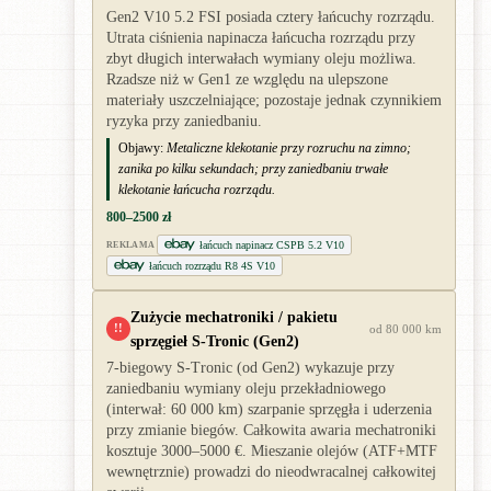
Gen2 V10 5.2 FSI posiada cztery łańcuchy rozrządu.
Utrata ciśnienia napinacza łańcucha rozrządu przy
zbyt długich interwałach wymiany oleju możliwa.
Rzadsze niż w Gen1 ze względu na ulepszone
materiały uszczelniające; pozostaje jednak czynnikiem
ryzyka przy zaniedbaniu.
Objawy:
Metaliczne klekotanie przy rozruchu na zimno;
zanika po kilku sekundach; przy zaniedbaniu trwałe
klekotanie łańcucha rozrządu.
800–2500 zł
łańcuch napinacz CSPB 5.2 V10
REKLAMA
łańcuch rozrządu R8 4S V10
Zużycie mechatroniki / pakietu
!!
od 80 000 km
sprzęgieł S-Tronic (Gen2)
7-biegowy S-Tronic (od Gen2) wykazuje przy
zaniedbaniu wymiany oleju przekładniowego
(interwał: 60 000 km) szarpanie sprzęgła i uderzenia
przy zmianie biegów. Całkowita awaria mechatroniki
kosztuje 3000–5000 €. Mieszanie olejów (ATF+MTF
wewnętrznie) prowadzi do nieodwracalnej całkowitej