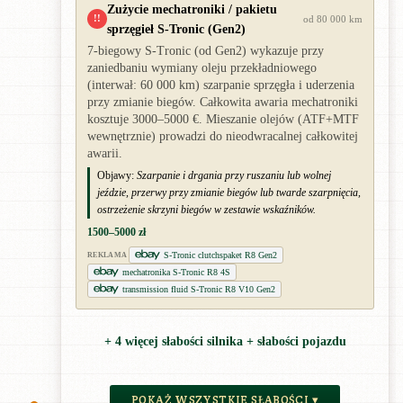
Zużycie mechatroniki / pakietu
!!
od 80 000 km
sprzęgieł S-Tronic (Gen2)
7-biegowy S-Tronic (od Gen2) wykazuje przy
zaniedbaniu wymiany oleju przekładniowego
(interwał: 60 000 km) szarpanie sprzęgła i uderzenia
przy zmianie biegów. Całkowita awaria mechatroniki
kosztuje 3000–5000 €. Mieszanie olejów (ATF+MTF
wewnętrznie) prowadzi do nieodwracalnej całkowitej
awarii.
Objawy:
Szarpanie i drgania przy ruszaniu lub wolnej
jeździe, przerwy przy zmianie biegów lub twarde szarpnięcia,
ostrzeżenie skrzyni biegów w zestawie wskaźników.
1500–5000 zł
S-Tronic clutchspaket R8 Gen2
REKLAMA
mechatronika S-Tronic R8 4S
transmission fluid S-Tronic R8 V10 Gen2
+ 4 więcej słabości silnika + słabości pojazdu
POKAŻ WSZYSTKIE SŁABOŚCI ▾