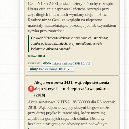
Gen2 V10 5.2 FSI posiada cztery łańcuchy rozrządu.
Utrata ciśnienia napinacza łańcucha rozrządu przy
zbyt długich interwałach wymiany oleju możliwa.
Rzadsze niż w Gen1 ze względu na ulepszone
materiały uszczelniające; pozostaje jednak czynnikiem
ryzyka przy zaniedbaniu.
Objawy:
Metaliczne klekotanie przy rozruchu na zimno;
zanika po kilku sekundach; przy zaniedbaniu trwałe
klekotanie łańcucha rozrządu.
800–2500 zł
łańcuch napinacz CSPB 5.2 V10
REKLAMA
łańcuch rozrządu R8 4S V10
Akcja serwisowa 34J1: wąż odpowietrzenia
oleju skrzyni — niebezpieczeństwo pożaru
!!
(2018)
Akcja serwisowa NHTSA 18V639000 dla R8 rocznik
2018. Wąż odpowietrzający skrzyni biegów może
przy dużej prędkości tracić olej, który może się
zapalić na gorących częściach silnika. Dealerzy
bezpłatnie zastępują pojedynczy wąż podwójnym.