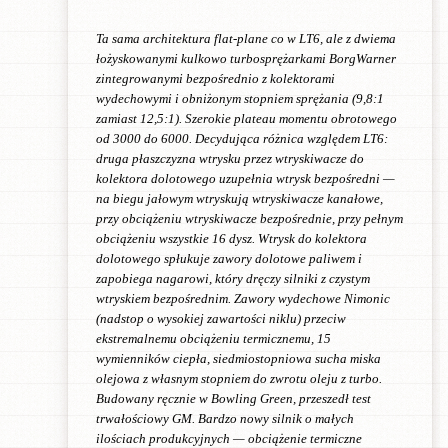
Ta sama architektura flat-plane co w LT6, ale z dwiema
łożyskowanymi kulkowo turbosprężarkami BorgWarner
zintegrowanymi bezpośrednio z kolektorami
wydechowymi i obniżonym stopniem sprężania (9,8:1
zamiast 12,5:1). Szerokie plateau momentu obrotowego
od 3000 do 6000. Decydująca różnica względem LT6:
druga płaszczyzna wtrysku przez wtryskiwacze do
kolektora dolotowego uzupełnia wtrysk bezpośredni —
na biegu jałowym wtryskują wtryskiwacze kanałowe,
przy obciążeniu wtryskiwacze bezpośrednie, przy pełnym
obciążeniu wszystkie 16 dysz. Wtrysk do kolektora
dolotowego spłukuje zawory dolotowe paliwem i
zapobiega nagarowi, który dręczy silniki z czystym
wtryskiem bezpośrednim. Zawory wydechowe Nimonic
(nadstop o wysokiej zawartości niklu) przeciw
ekstremalnemu obciążeniu termicznemu, 15
wymienników ciepła, siedmiostopniowa sucha miska
olejowa z własnym stopniem do zwrotu oleju z turbo.
Budowany ręcznie w Bowling Green, przeszedł test
trwałościowy GM. Bardzo nowy silnik o małych
ilościach produkcyjnych — obciążenie termiczne