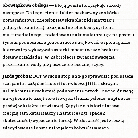
obowiązkowa obsługa
— kto ją pominie, ryzykuje szkody
następcze. Do tego: cienki lakier bezbarwny ze skórką
pomarańczową, nieosłonięty skraplacz klimatyzacji
(odpryski kamieni), okazjonalne blackouty systemu
multimedialnego i rozładowanie akumulatora 12V na postoju.
System podnoszenia przodu może strajkować, wspomaganie
kierownicy wykazywało usterki modułu wraz z brakami
dostaw przekładni. W kabriolecie zwracać uwagę na
przenikanie wody przy uszczelce bocznej szyby.
Jazda próbna:
DCT w ruchu stop-and-go sprawdzić pod kątem
szarpania i zażądać historii serwisowej filtra skrzyni.
Kilkukrotnie uruchomić podnoszenie przodu. Zwrócić uwagę
na wykonanie akcji serwisowych (frunk, półosie, napinacze
pasów) w książce serwisowej. Zapytać o historię torową —
cierpią tam katalizatory i hamulce (Z51, spadek
skuteczności/wypaczenie tarcz). Widoczność jest zresztą
zdecydowanie lepsza niż w jakimkolwiek Camaro.