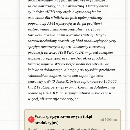
produkowałaby przy jeździe torowej — prawdziwa
zaleta konstrukcyjna, nie marketing. Dezaktywacja
cylindrów (AFM) przy częściowym obciążeniu;
osławione dla silników do pick-upów problemy
popychaczy AFM występują tu dzięki profilowi
zastosowania z silnikiem centralnym i trybowi
torowemu/manualnemu wyraźnie rzadziej. Jedyny
rozpowszechniony prawdziwy błąd produkcyjny dotyczy
sprężyn zaworowych z partii dostawcy z wczesnej
produkcji lat 2020 (TSB PIP5752A) — przed zakupem
wczesnego egzemplarza sprawdzić okres produkcji i
historię napraw. Wtrysk bezpośredni bez wtrysku do
kolektora dolotowego, dlatego przy wysokim przebiegu
skłonność do nagaru, catch can zapobiegawczo
sensowny. 0W-40 dexos R, świece zapłonowe co 150 000
km. Z ProChargerem przy umiarkowanym doładowaniu
realne są 670+ KM na seryjnym silniku — blok znosi
więcej, niż sugeruje moc seryjna.
Wada sprężyn zaworowych (błąd
!!
od 5000 km
produkcyjny)
Sprężyny zaworowe z wadliwej partii dostawcy