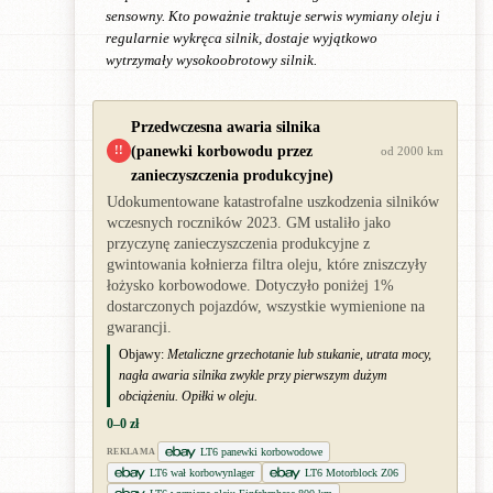
sensowny. Kto poważnie traktuje serwis wymiany oleju i
regularnie wykręca silnik, dostaje wyjątkowo
wytrzymały wysokoobrotowy silnik.
Przedwczesna awaria silnika
(panewki korbowodu przez
!!
od 2000 km
zanieczyszczenia produkcyjne)
Udokumentowane katastrofalne uszkodzenia silników
wczesnych roczników 2023. GM ustaliło jako
przyczynę zanieczyszczenia produkcyjne z
gwintowania kołnierza filtra oleju, które zniszczyły
łożysko korbowodowe. Dotyczyło poniżej 1%
dostarczonych pojazdów, wszystkie wymienione na
gwarancji.
Objawy:
Metaliczne grzechotanie lub stukanie, utrata mocy,
nagła awaria silnika zwykle przy pierwszym dużym
obciążeniu. Opiłki w oleju.
0–0 zł
LT6 panewki korbowodowe
REKLAMA
LT6 wał korbowynlager
LT6 Motorblock Z06