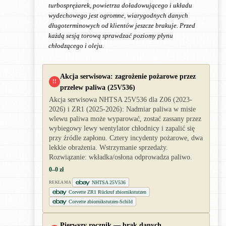
turbosprężarek, powietrza doładowującego i układu
wydechowego jest ogromne, wiarygodnych danych
długoterminowych od klientów jeszcze brakuje. Przed
każdą sesją torową sprawdzać poziomy płynu
chłodzącego i oleju.
Akcja serwisowa: zagrożenie pożarowe przez
!!
przelew paliwa (25V536)
Akcja serwisowa NHTSA 25V536 dla Z06 (2023-
2026) i ZR1 (2025-2026): Nadmiar paliwa w misie
wlewu paliwa może wyparować, zostać zassany przez
wybiegowy lewy wentylator chłodnicy i zapalić się
przy źródle zapłonu. Cztery incydenty pożarowe, dwa
lekkie obrażenia. Wstrzymanie sprzedaży.
Rozwiązanie: wkładka/osłona odprowadza paliwo.
0–0 zł
NHTSA 25V536
REKLAMA
Corvette ZR1 Rückruf zbiornikstutzen
Corvette zbiornikstutzen-Schild
Pierwszy rocznik — brak danych