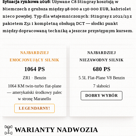
Sytuacja rynkowa 2026:
Używane C8 Stingray kosztują w
Niemczech z grubsza między 98 000 a 130 000 EUR, kabriolet
nieco powyżej. Typ dla wtajemniczonych: Stingray z 2022/23 z
pakietem Z51 i kompletną obsługą DCT — słodki punkt
między dopracowaną techniką a jeszcze przystępnym kursem.
NAJBARDZIEJ
NAJBARDZIEJ
EMOCJONUJĄCY SILNIK
NIEZAWODNY SILNIK
1064 PS
680 PS
ZR1 · Benzin
5.5L Flat-Plane V8 Benzin
1064 KM twin-turbo flat-plane
7 słabości
— amerykański środkowy palec
DOBRY WYBÓR
w stronę Maranello
LEGENDARNY!
WARIANTY NADWOZIA