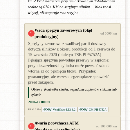
km. Z ProChargerem przy umiarkowanym doładowaniu
realne są 670+ KM na seryjnym silniku — blok znosi
więcej, niż sugeruje moc seryjna.
Wada sprężyn zaworowych (błąd
!!
od 5000 km
produkcyjny)
Sprężyny zaworowe z wadliwej partii dostawcy
dotyczą silników z okresu produkcji od 1 czerwca do
15 września 2020 (biuletyn TSB PIP5752A).
Pękająca sprężyna powoduje przerwy w zapłonie;
przy nieszczelności cylindra może powstać szkoda
wtórna aż do pęknięcia bloku. Przypadek
gwarancyjny, ale wczesne egzemplarze sprawdzić
przed zakupem.
Objawy:
Kontrolka silnika, wypadanie zapłonów, stukanie lub
tykanie
2000–12 000 zł
Ventilfeder LT2 6.2
GM PIP5752A
REKLAMA
Awaria popychacza AFM
!!
od 100 000 km
(dezaktywacja cylindrów)