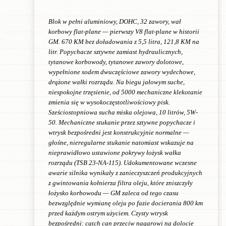
Blok w pełni aluminiowy, DOHC, 32 zawory, wał
korbowy flat-plane — pierwszy V8 flat-plane w historii
GM. 670 KM bez doładowania z 5,5 litra, 121,8 KM na
litr. Popychacze sztywne zamiast hydraulicznych,
tytanowe korbowody, tytanowe zawory dolotowe,
wypełnione sodem dwuczęściowe zawory wydechowe,
drążone wałki rozrządu. Na biegu jałowym suche,
niespokojne trzęsienie, od 5000 mechaniczne klekotanie
zmienia się w wysokoczęstotliwościowy pisk.
Sześciostopniowa sucha miska olejowa, 10 litrów, 5W-
50. Mechaniczne stukanie przez sztywne popychacze i
wtrysk bezpośredni jest konstrukcyjnie normalne —
głośne, nieregularne stukanie natomiast wskazuje na
nieprawidłowo ustawione pokrywy łożysk wałka
rozrządu (TSB 23-NA-115). Udokumentowane wczesne
awarie silnika wynikały z zanieczyszczeń produkcyjnych
z gwintowania kołnierza filtra oleju, które zniszczyły
łożysko korbowodu — GM zaleca od tego czasu
bezwzględnie wymianę oleju po fazie docierania 800 km
przed każdym ostrym użyciem. Czysty wtrysk
bezpośredni: catch can przeciw nagarowi na dolocie