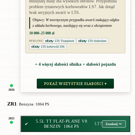
mniejszej masy dla wysokich obrotów. Przypomina
problem tytanowych korbowodów LS7. Jak dotąd
brak seryjnych awarii w LT6.
Objawy:
W teoretycznym przypadku awarii stukający odgłos
z układu korbowego, nasilający się wraz z obciążeniem.
10 000–25 000 zł
LT6 Titanpleuel
LT6 tłokbolzen
REKLAMA
LT6 korbowód Z06
+ 4 więcej słabości silnika + słabości pojazdu
POKAŻ WSZYSTKIE SŁABOŚCI ▾
2026
ZR1
· Benzyna
· 1064 PS
2025
5.5L TT FLAT-PLANE V8
✔
LT7
Zamknij
BENZIN
· 1064 PS