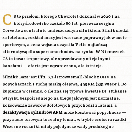
C
8 to przełom, którego Chevrolet dokonał w 2020 i na
który środowisko czekało 60 lat: pierwsza seryjna
Corvette z centralnie umieszczonym silnikiem. Silnik siedzi
za fotelami, rozkład masy jest wreszcie poprawny jak w aucie
sportowym, a cena wejścia uczyniła Vette najtańszą
alternatywą dla supersamochodów na rynku. W Niemczech
C8 to towar importowy, ale sprzedawany oficjalnymi
kanałami — oferta jest ograniczona, ale istnieje.
Silniki:
Bazą jest
LT2
, 6,2-litrowy small-block z OHV na
popychaczach i suchą miską olejową, 495 KM (Z51 więcej). Do
kupienia w ciemno, o ile zna się typowe kwestie DI: stukanie
wtrysku bezpośredniego na biegu jałowym jest normalne,
koksowanie zaworów dolotowych przychodzi z latami, a
dezaktywacja cylindrów AFM
może kosztować popychacze —
przy aucie torowym to realny temat, w trybie cruisera rzadki.
Wczesne roczniki miały pojedyncze wady produkcyjne