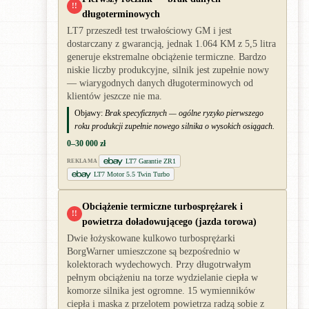
!!
długoterminowych
LT7 przeszedł test trwałościowy GM i jest
dostarczany z gwarancją, jednak 1.064 KM z 5,5 litra
generuje ekstremalne obciążenie termiczne. Bardzo
niskie liczby produkcyjne, silnik jest zupełnie nowy
— wiarygodnych danych długoterminowych od
klientów jeszcze nie ma.
Objawy:
Brak specyficznych — ogólne ryzyko pierwszego
roku produkcji zupełnie nowego silnika o wysokich osiągach.
0–30 000 zł
LT7 Garantie ZR1
REKLAMA
LT7 Motor 5.5 Twin Turbo
Obciążenie termiczne turbosprężarek i
!!
powietrza doładowującego (jazda torowa)
Dwie łożyskowane kulkowo turbosprężarki
BorgWarner umieszczone są bezpośrednio w
kolektorach wydechowych. Przy długotrwałym
pełnym obciążeniu na torze wydzielanie ciepła w
komorze silnika jest ogromne. 15 wymienników
ciepła i maska z przelotem powietrza radzą sobie z