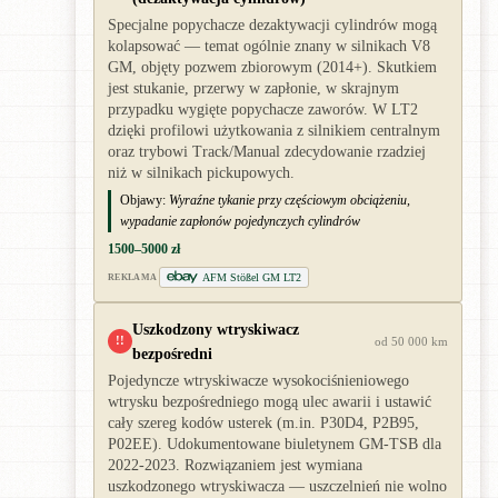
Specjalne popychacze dezaktywacji cylindrów mogą
kolapsować — temat ogólnie znany w silnikach V8
GM, objęty pozwem zbiorowym (2014+). Skutkiem
jest stukanie, przerwy w zapłonie, w skrajnym
przypadku wygięte popychacze zaworów. W LT2
dzięki profilowi użytkowania z silnikiem centralnym
oraz trybowi Track/Manual zdecydowanie rzadziej
niż w silnikach pickupowych.
Objawy:
Wyraźne tykanie przy częściowym obciążeniu,
wypadanie zapłonów pojedynczych cylindrów
1500–5000 zł
AFM Stößel GM LT2
REKLAMA
Uszkodzony wtryskiwacz
!!
od 50 000 km
bezpośredni
Pojedyncze wtryskiwacze wysokociśnieniowego
wtrysku bezpośredniego mogą ulec awarii i ustawić
cały szereg kodów usterek (m.in. P30D4, P2B95,
P02EE). Udokumentowane biuletynem GM-TSB dla
2022-2023. Rozwiązaniem jest wymiana
uszkodzonego wtryskiwacza — uszczelnień nie wolno