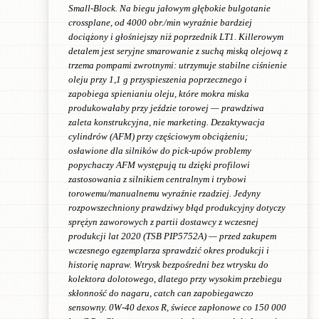
Small-Block. Na biegu jałowym głębokie bulgotanie
crossplane, od 4000 obr./min wyraźnie bardziej
dociążony i głośniejszy niż poprzednik LT1. Killerowym
detalem jest seryjne smarowanie z suchą miską olejową z
trzema pompami zwrotnymi: utrzymuje stabilne ciśnienie
oleju przy 1,1 g przyspieszenia poprzecznego i
zapobiega spienianiu oleju, które mokra miska
produkowałaby przy jeździe torowej — prawdziwa
zaleta konstrukcyjna, nie marketing. Dezaktywacja
cylindrów (AFM) przy częściowym obciążeniu;
osławione dla silników do pick-upów problemy
popychaczy AFM występują tu dzięki profilowi
zastosowania z silnikiem centralnym i trybowi
torowemu/manualnemu wyraźnie rzadziej. Jedyny
rozpowszechniony prawdziwy błąd produkcyjny dotyczy
sprężyn zaworowych z partii dostawcy z wczesnej
produkcji lat 2020 (TSB PIP5752A) — przed zakupem
wczesnego egzemplarza sprawdzić okres produkcji i
historię napraw. Wtrysk bezpośredni bez wtrysku do
kolektora dolotowego, dlatego przy wysokim przebiegu
skłonność do nagaru, catch can zapobiegawczo
sensowny. 0W-40 dexos R, świece zapłonowe co 150 000