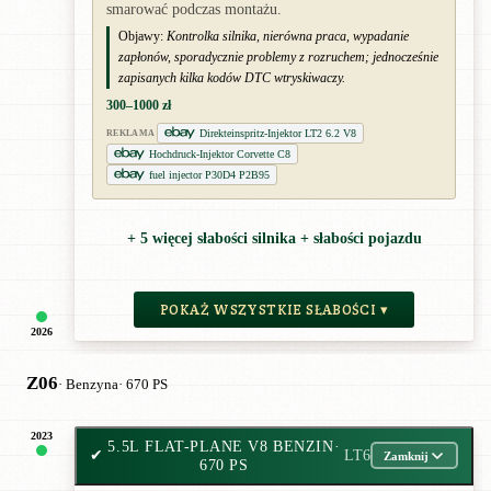
smarować podczas montażu.
Objawy:
Kontrolka silnika, nierówna praca, wypadanie
zapłonów, sporadycznie problemy z rozruchem; jednocześnie
zapisanych kilka kodów DTC wtryskiwaczy.
300–1000 zł
Direkteinspritz-Injektor LT2 6.2 V8
REKLAMA
Hochdruck-Injektor Corvette C8
fuel injector P30D4 P2B95
+ 5 więcej słabości silnika + słabości pojazdu
POKAŻ WSZYSTKIE SŁABOŚCI ▾
2026
Z06
· Benzyna
· 670 PS
2023
5.5L FLAT-PLANE V8 BENZIN
·
✔
LT6
Zamknij
670 PS