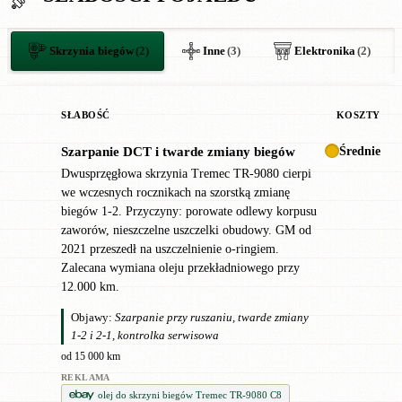
Skrzynia biegów
(2)
Inne
(3)
Elektronika
(2)
SŁABOŚĆ
KOSZTY
Średnie
Szarpanie DCT i twarde zmiany biegów
!
Dwusprzęgłowa skrzynia Tremec TR-9080 cierpi
we wczesnych rocznikach na szorstką zmianę
biegów 1-2. Przyczyny: porowate odlewy korpusu
zaworów, nieszczelne uszczelki obudowy. GM od
2021 przeszedł na uszczelnienie o-ringiem.
Zalecana wymiana oleju przekładniowego przy
12.000 km.
Objawy:
Szarpanie przy ruszaniu, twarde zmiany
1-2 i 2-1, kontrolka serwisowa
od 15 000 km
REKLAMA
olej do skrzyni biegów Tremec TR-9080 C8