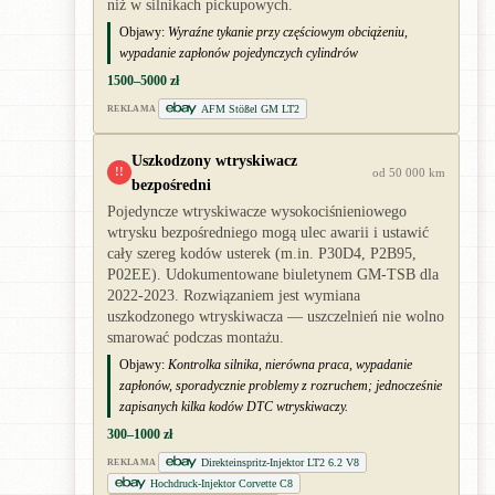
niż w silnikach pickupowych.
Objawy:
Wyraźne tykanie przy częściowym obciążeniu,
wypadanie zapłonów pojedynczych cylindrów
1500–5000 zł
AFM Stößel GM LT2
REKLAMA
Uszkodzony wtryskiwacz
!!
od 50 000 km
bezpośredni
Pojedyncze wtryskiwacze wysokociśnieniowego
wtrysku bezpośredniego mogą ulec awarii i ustawić
cały szereg kodów usterek (m.in. P30D4, P2B95,
P02EE). Udokumentowane biuletynem GM-TSB dla
2022-2023. Rozwiązaniem jest wymiana
uszkodzonego wtryskiwacza — uszczelnień nie wolno
smarować podczas montażu.
Objawy:
Kontrolka silnika, nierówna praca, wypadanie
zapłonów, sporadycznie problemy z rozruchem; jednocześnie
zapisanych kilka kodów DTC wtryskiwaczy.
300–1000 zł
Direkteinspritz-Injektor LT2 6.2 V8
REKLAMA
Hochdruck-Injektor Corvette C8