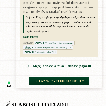
tym, ale temperatura powietrza doładowującego i
zaleganie ciepła pozostają punktami krytycznymi —
poziomy płynów sprawdzać przed każdą sesją.
Objawy:
Przy długiej pracy pod pełnym obciążeniem rosnące
temperatury powietrza doładowującego, redukcja mocy dla
ochrony, w komorze silnika wyczuwalne nagromadzenie
ciepła po zatrzymaniu.
1500–6000 zł
LT7 BorgWarner turbosprężarka
REKLAMA
LT7 chłodnica powietrza doładowującego
LT7 Wärmetauscher ZR1
+ 1 więcej słabości silnika + słabości pojazdu
POKAŻ WSZYSTKIE SŁABOŚCI ▾
2026
SŁABOŚCI POJAZDU