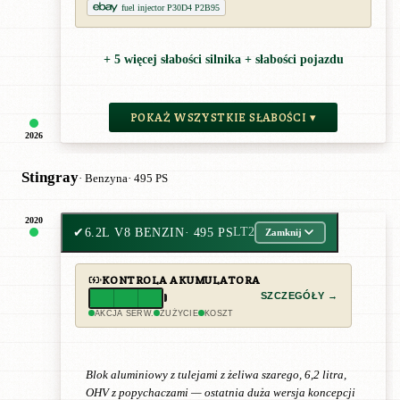
fuel injector P30D4 P2B95
+ 5 więcej słabości silnika + słabości pojazdu
POKAŻ WSZYSTKIE SŁABOŚCI ▾
2026
Stingray
· Benzyna
· 495 PS
2020
✔
6.2L V8 BENZIN
· 495 PS
LT2
Zamknij
KONTROLA AKUMULATORA
SZCZEGÓŁY →
AKCJA SERW.
ZUŻYCIE
KOSZT
Blok aluminiowy z tulejami z żeliwa szarego, 6,2 litra,
OHV z popychaczami — ostatnia duża wersja koncepcji