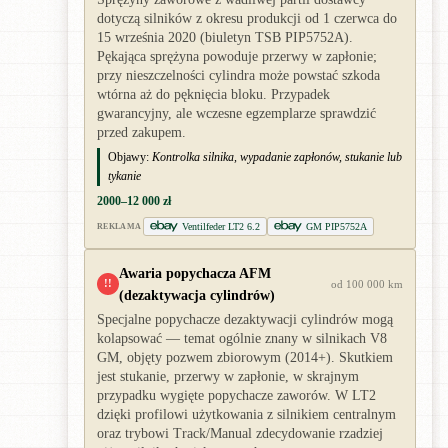
dotyczą silników z okresu produkcji od 1 czerwca do
15 września 2020 (biuletyn TSB PIP5752A).
Pękająca sprężyna powoduje przerwy w zapłonie;
przy nieszczelności cylindra może powstać szkoda
wtórna aż do pęknięcia bloku. Przypadek
gwarancyjny, ale wczesne egzemplarze sprawdzić
przed zakupem.
Objawy:
Kontrolka silnika, wypadanie zapłonów, stukanie lub
tykanie
2000–12 000 zł
Ventilfeder LT2 6.2
GM PIP5752A
REKLAMA
Awaria popychacza AFM
!!
od 100 000 km
(dezaktywacja cylindrów)
Specjalne popychacze dezaktywacji cylindrów mogą
kolapsować — temat ogólnie znany w silnikach V8
GM, objęty pozwem zbiorowym (2014+). Skutkiem
jest stukanie, przerwy w zapłonie, w skrajnym
przypadku wygięte popychacze zaworów. W LT2
dzięki profilowi użytkowania z silnikiem centralnym
oraz trybowi Track/Manual zdecydowanie rzadziej