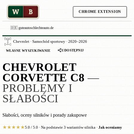
W
B
CHROME EXTENSION
🇩🇪 guteautoschlechteauto.de
Chevrolet · Samochód sportowy · 2020–2026
UDOSTĘPNIJ
WŁASNE WYSZUKIWANIE
CHEVROLET
CORVETTE C8
—
PROBLEMY I
SŁABOŚCI
Słabości, oceny silników i porady zakupowe
★
★
★
★
★
5.0 / 5.0 · Na podstawie 3 wariantów silnika ·
Jak oceniamy