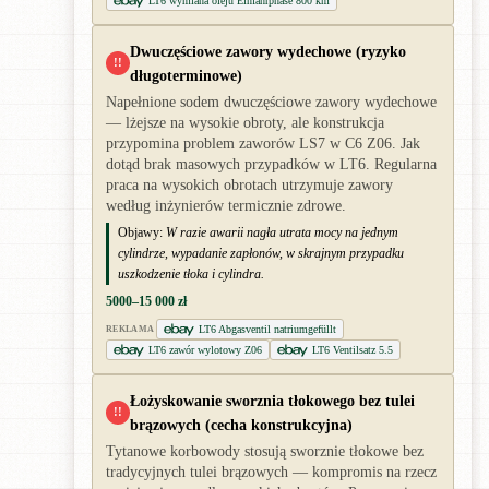
LT6 wymiana oleju Einfahrphase 800 km
Dwuczęściowe zawory wydechowe (ryzyko
!!
długoterminowe)
Napełnione sodem dwuczęściowe zawory wydechowe
— lżejsze na wysokie obroty, ale konstrukcja
przypomina problem zaworów LS7 w C6 Z06. Jak
dotąd brak masowych przypadków w LT6. Regularna
praca na wysokich obrotach utrzymuje zawory
według inżynierów termicznie zdrowe.
Objawy:
W razie awarii nagła utrata mocy na jednym
cylindrze, wypadanie zapłonów, w skrajnym przypadku
uszkodzenie tłoka i cylindra.
5000–15 000 zł
LT6 Abgasventil natriumgefüllt
REKLAMA
LT6 zawór wylotowy Z06
LT6 Ventilsatz 5.5
Łożyskowanie sworznia tłokowego bez tulei
!!
brązowych (cecha konstrukcyjna)
Tytanowe korbowody stosują sworznie tłokowe bez
tradycyjnych tulei brązowych — kompromis na rzecz