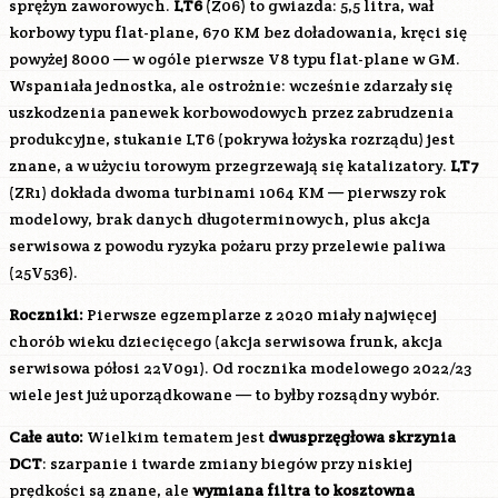
sprężyn zaworowych.
LT6
(Z06) to gwiazda: 5,5 litra, wał
korbowy typu flat-plane, 670 KM bez doładowania, kręci się
powyżej 8000 — w ogóle pierwsze V8 typu flat-plane w GM.
Wspaniała jednostka, ale ostrożnie: wcześnie zdarzały się
uszkodzenia panewek korbowodowych przez zabrudzenia
produkcyjne, stukanie
LT6
(pokrywa łożyska rozrządu) jest
znane, a w użyciu torowym przegrzewają się katalizatory.
LT7
(ZR1) dokłada dwoma turbinami 1064 KM — pierwszy rok
modelowy, brak danych długoterminowych, plus akcja
serwisowa z powodu ryzyka pożaru przy przelewie paliwa
(25V536).
Roczniki:
Pierwsze egzemplarze z 2020 miały najwięcej
chorób wieku dziecięcego (akcja serwisowa frunk, akcja
serwisowa półosi 22V091). Od rocznika modelowego 2022/23
wiele jest już uporządkowane — to byłby rozsądny wybór.
Całe auto:
Wielkim tematem jest
dwusprzęgłowa skrzynia
DCT
: szarpanie i twarde zmiany biegów przy niskiej
prędkości są znane, ale
wymiana filtra to kosztowna