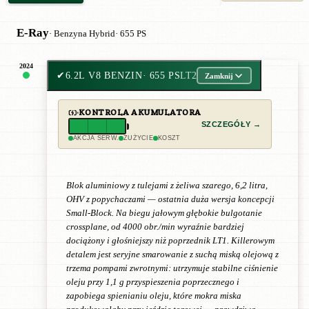
E-Ray
· Benzyna Hybrid
· 655 PS
2024
✔
6.2L V8 BENZIN
· 655 PS
LT2
Zamknij
KONTROLA AKUMULATORA
SZCZEGÓŁY →
AKCJA SERW.
ZUŻYCIE
KOSZT
Blok aluminiowy z tulejami z żeliwa szarego, 6,2 litra,
OHV z popychaczami — ostatnia duża wersja koncepcji
Small-Block. Na biegu jałowym głębokie bulgotanie
crossplane, od 4000 obr./min wyraźnie bardziej
dociążony i głośniejszy niż poprzednik LT1. Killerowym
detalem jest seryjne smarowanie z suchą miską olejową z
trzema pompami zwrotnymi: utrzymuje stabilne ciśnienie
oleju przy 1,1 g przyspieszenia poprzecznego i
zapobiega spienianiu oleju, które mokra miska