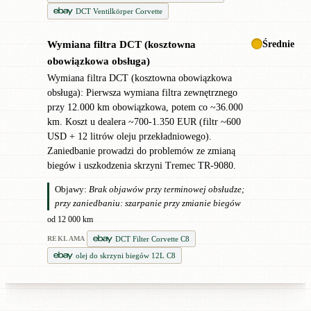
DCT Ventilkörper Corvette
Średnie
Wymiana filtra DCT (kosztowna
●
obowiązkowa obsługa)
Wymiana filtra DCT (kosztowna obowiązkowa
obsługa): Pierwsza wymiana filtra zewnętrznego
przy 12.000 km obowiązkowa, potem co ~36.000
km. Koszt u dealera ~700-1.350 EUR (filtr ~600
USD + 12 litrów oleju przekładniowego).
Zaniedbanie prowadzi do problemów ze zmianą
biegów i uszkodzenia skrzyni Tremec TR-9080.
Objawy:
Brak objawów przy terminowej obsłudze;
przy zaniedbaniu: szarpanie przy zmianie biegów
od 12 000 km
DCT Filter Corvette C8
REKLAMA
olej do skrzyni biegów 12L C8