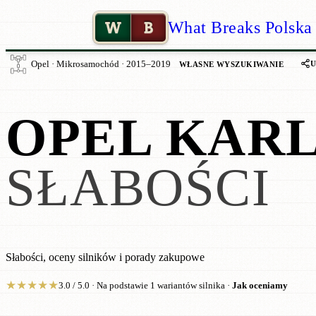
W
B
What Breaks Polska
U
Opel · Mikrosamochód · 2015–2019
WŁASNE WYSZUKIWANIE
OPEL KAR
SŁABOŚCI
Słabości, oceny silników i porady zakupowe
★
★
★
★
★
3.0 / 5.0 · Na podstawie 1 wariantów silnika ·
Jak oceniamy