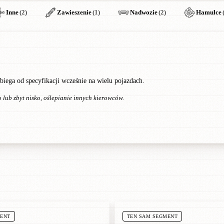
Inne
(2)
Zawieszenie
(1)
Nadwozie
(2)
Hamulce
biega od specyfikacji wcześnie na wielu pojazdach.
 lub zbyt nisko, oślepianie innych kierowców.
MENT
TEN SAM SEGMENT