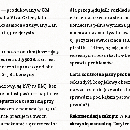
pla — produkowany w
GM
dla przeglądu jeśli rozkład 
alla Viva. Cztery lata
ciśnienia przeciera się o m
Jako samochód używany Karl
konieczna pełna wymiana (4
niu, przejrzysty
mocowania amortyzatorów i ł
€), przy nierównościach stu
plastik — klipsy pękają, okł
0 000–70 000 km) kosztują
5
wczesnych rocznikach. 5-bi
biegiem od
3 500 €
. Karl jest
sprawia problemów.
nicznie prostszy od obu.
,0–5,8 l benzyny.
Lista kontrolna jazdy próbn
sekundy?), bieg jałowy obse
indrowy, 54 kW/73 KM). Bez
na wzniesieniu (czy auto sto
du zamiast paska — napinacz
sprawdzić pod kątem parowa
epustnica
brudzi się przy
przodu?).
szczenie pomaga (50–150 €).
lnik pracuje na dwóch
Rekomendacja zakupu:
W Kar
du
może stać się nieszczelna
skrzynią manualną
. Easytro