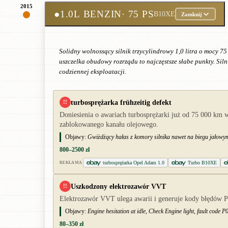
2015
●
1.0L BENZIN
· 75 PS
B10XE
Zamknij
Solidny wolnossący silnik trzycylindrowy 1,0 litra o mocy 
uszczelka obudowy rozrządu to najczęstsze słabe punkty. Si
codziennej eksploatacji.
turbosprężarka frühzeitig defekt
!!
Doniesienia o awariach turbosprężarki już od 75 000 km 
zablokowanego kanału olejowego.
Objawy:
Gwiżdżący hałas z komory silnika nawet na biegu jałowym
800–2500 zł
turbosprężarka Opel Adam 1.0
Turbo B10XE
REKLAMA
Uszkodzony elektrozawór VVT
!!
Elektrozawór VVT ulega awarii i generuje kody błędów P0
Objawy:
Engine hesitation at idle, Check Engine light, fault code 
80–350 zł