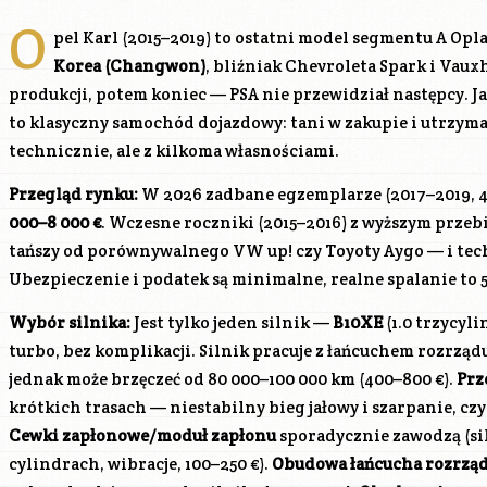
O
pel Karl (2015–2019) to ostatni model segmentu A O
Korea (Changwon)
, bliźniak Chevroleta Spark i Vauxh
produkcji, potem koniec — PSA nie przewidział następcy. 
to klasyczny samochód dojazdowy: tani w zakupie i utrzyma
technicznie, ale z kilkoma własnościami.
Przegląd rynku:
W 2026 zadbane egzemplarze (2017–2019, 4
000–8 000 €
. Wczesne roczniki (2015–2016) z wyższym prze
tańszy od porównywalnego VW up! czy Toyoty Aygo — i tech
Ubezpieczenie i podatek są minimalne, realne spalanie to 5
Wybór silnika:
Jest tylko jeden silnik —
B10XE
(1.0 trzycyl
turbo, bez komplikacji. Silnik pracuje z łańcuchem rozrzą
jednak może brzęczeć od 80 000–100 000 km (400–800 €).
Prz
krótkich trasach — niestabilny bieg jałowy i szarpanie, czy
Cewki zapłonowe/moduł zapłonu
sporadycznie zawodzą (si
cylindrach, wibracje, 100–250 €).
Obudowa łańcucha rozrzą