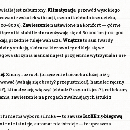
światła jest zaburzony.
Klimatyzacja
: przewód wysokiego
ocowanie wskutek wibracji, czynnik chłodniczy ucieka,
00–800 €).
Zawieszenie
nastawione na komfort — górne
ączniki stabilizatora zużywają się od 60 000 km (100–300
kają przednie tuleje wahacza.
Wnętrze
to sam twardy
adziny stukają, skóra na kierownicy odkleja się we
egowa skrzynia manualna jest przyjemnie wytrzymała i nie
ej:
Zimny rozruch (brzęczenie łańcucha dłużej niż 3
rwować (wahają się obroty? przepustnica!), hamulec ręczny
i?), klimatyzację włączyć (chłodzi? czynnik jest?), reflektory
nia, zawieszenie na progach zwalniających (stuki z
lu nie ma wyboru silnika — to zawsze
B10XE
z 5-biegową
nic nie istnieje, automat nie istnieje — to upraszcza