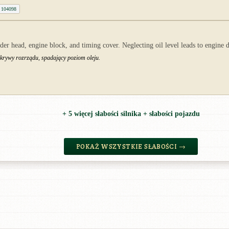
 104098
nder head, engine block, and timing cover. Neglecting oil level leads to engine
okrywy rozrządu, spadający poziom oleju.
+ 5 więcej słabości silnika + słabości pojazdu
POKAŻ WSZYSTKIE SŁABOŚCI →