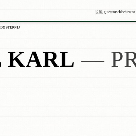
🇩🇪 guteautoschlechteauto
DOSTĘPNIJ
L KARL
— PR