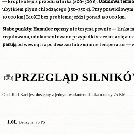
— krople oleju z przodu silnika (200–500 €).
Obudowa termo
ubytkiem płynu chłodzącego (150–350 €). Przy prawidłowym 
10 000 km)
B10XE
bez problemu jeździ ponad 150 000 km.
Słabe punkty:
Hamulec ręczny
nie trzyma pewnie — linka m
regulowana, udokumentowane przypadki staczania się auta
parują
od wewnątrz po deszczu lub zmianie temperatur — w
PRZEGLĄD SILNIK
Opel Karl Karl jest dostępny z jednym wariantem silnika o mocy 75 KM.
1.0L
· Benzyna
· 75 PS