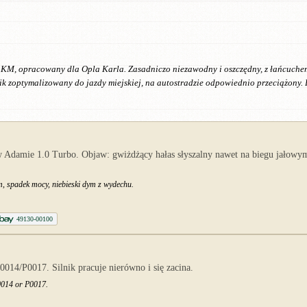
75 KM, opracowany dla Opla Karla. Zasadniczo niezawodny i oszczędny, z łańcuchem
lnik zoptymalizowany do jazdy miejskiej, na autostradzie odpowiednio przeciążon
w Adamie 1.0 Turbo. Objaw: gwiżdżący hałas słyszalny nawet na biegu jałowym
, spadek mocy, niebieski dym z wydechu.
49130-00100
014/P0017. Silnik pracuje nierówno i się zacina.
P0014 or P0017.