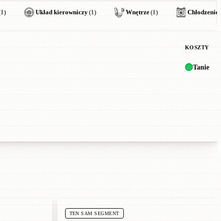
(1)
Układ kierowniczy
(1)
Wnętrze
(1)
Chłodzenie
KOSZTY
Tanie
TEN SAM SEGMENT