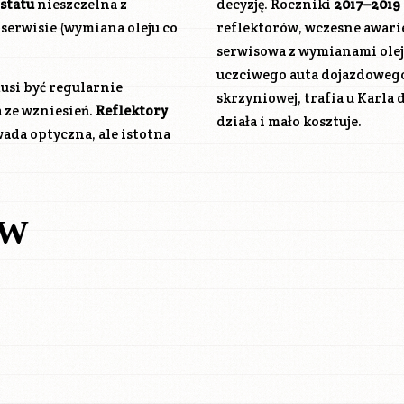
statu
nieszczelna z
decyzję. Roczniki
2017–2019
serwisie (wymiana oleju co
reflektorów, wczesne awari
serwisowa z wymianami oleju
uczciwego auta dojazdowego 
usi być regularnie
skrzyniowej, trafia u Karla d
 ze wzniesień.
Reflektory
działa i mało kosztuje.
ada optyczna, ale istotna
ÓW