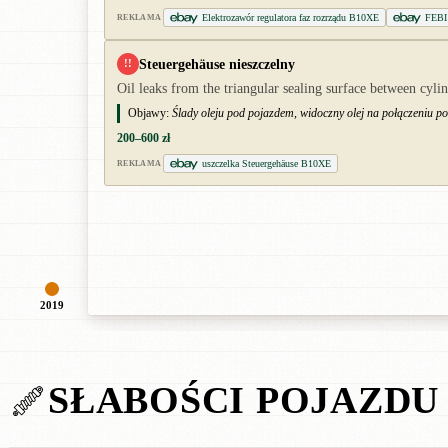
Elektrozawór regulatora faz rozrządu B10XE
FEBI
REKLAMA
Steuergehäuse nieszczelny
!!
Oil leaks from the triangular sealing surface between cyli
Objawy:
Ślady oleju pod pojazdem, widoczny olej na połączeniu p
200–600 zł
uszczelka Steuergehäuse B10XE
REKLAMA
2019
SŁABOŚCI POJAZDU