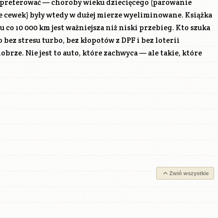
preferować — choroby wieku dziecięcego (parowanie
e cewek) były wtedy w dużej mierze wyeliminowane. Książka
 co 10 000 km jest ważniejsza niż niski przebieg. Kto szuka
bez stresu turbo, bez kłopotów z DPF i bez loterii
obrze. Nie jest to auto, które zachwyca — ale takie, które
Zwiń wszystkie