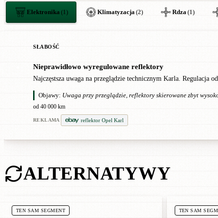
Elektronika
(1)
Klimatyzacja
(2)
Rdza
(1)
SŁABOŚĆ
Nieprawidłowo wyregulowane reflektory
●
Najczęstsza uwaga na przeglądzie technicznym Karla. Regulacja od
Objawy:
Uwaga przy przeglądzie, reflektory skierowane zbyt wysoko
od 40 000 km
reflektor Opel Karl
REKLAMA
ALTERNATYWY
TEN SAM SEGMENT
TEN SAM SEG