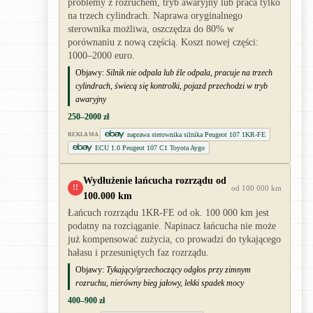
problemy z rozruchem, tryb awaryjny lub praca tylko
na trzech cylindrach. Naprawa oryginalnego
sterownika możliwa, oszczędza do 80% w
porównaniu z nową częścią. Koszt nowej części:
1000–2000 euro.
Objawy:
Silnik nie odpala lub źle odpala, pracuje na trzech
cylindrach, świecą się kontrolki, pojazd przechodzi w tryb
awaryjny
250–2000 zł
naprawa sterownika silnika Peugeot 107 1KR-FE
REKLAMA
ECU 1.0 Peugeot 107 C1 Toyota Aygo
Wydłużenie łańcucha rozrządu od
!!
od 100 000 km
100.000 km
Łańcuch rozrządu 1KR-FE od ok. 100 000 km jest
podatny na rozciąganie. Napinacz łańcucha nie może
już kompensować zużycia, co prowadzi do tykającego
hałasu i przesuniętych faz rozrządu.
Objawy:
Tykający/grzechoczący odgłos przy zimnym
rozruchu, nierówny bieg jałowy, lekki spadek mocy
400–900 zł