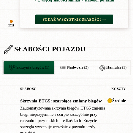
+ 2 więcej słabości silnika + słabości pojazdu
POKAŻ WSZYSTKIE SŁABOŚCI →
2021
SŁABOŚCI POJAZDU
Skrzynia biegów
(1)
Nadwozie
(2)
Hamulce
(1)
SŁABOŚĆ
KOSZTY
Średnie
Skrzynia ETG5: szarpiące zmiany biegów
!
Zautomatyzowana skrzynia biegów ETG5 zmienia
biegi nieprzyjemnie i szarpie szczególnie przy
ruszaniu i przy niskich prędkościach. Zużycie
sprzęgła występuje wcześnie z powodu jazdy