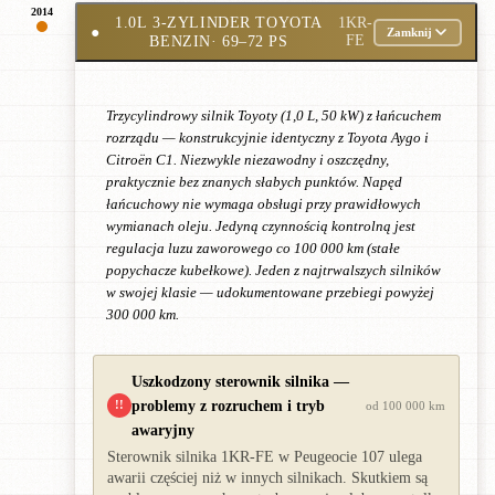
2014
1.0L 3-ZYLINDER TOYOTA
1KR-
●
Zamknij
BENZIN
· 69–72 PS
FE
Trzycylindrowy silnik Toyoty (1,0 L, 50 kW) z łańcuchem
rozrządu — konstrukcyjnie identyczny z Toyota Aygo i
Citroën C1. Niezwykle niezawodny i oszczędny,
praktycznie bez znanych słabych punktów. Napęd
łańcuchowy nie wymaga obsługi przy prawidłowych
wymianach oleju. Jedyną czynnością kontrolną jest
regulacja luzu zaworowego co 100 000 km (stałe
popychacze kubełkowe). Jeden z najtrwalszych silników
w swojej klasie — udokumentowane przebiegi powyżej
300 000 km.
Uszkodzony sterownik silnika —
problemy z rozruchem i tryb
!!
od 100 000 km
awaryjny
Sterownik silnika 1KR-FE w Peugeocie 107 ulega
awarii częściej niż w innych silnikach. Skutkiem są