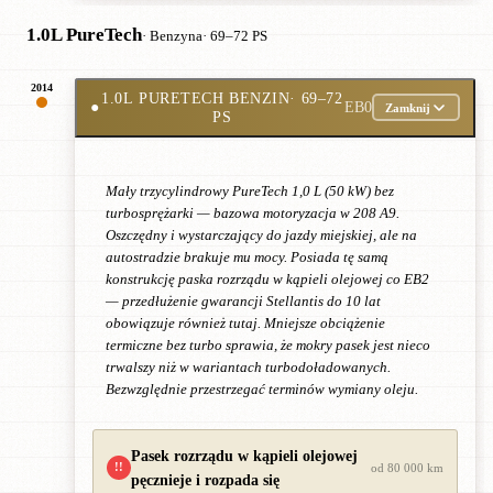
1.0L PureTech
· Benzyna
· 69–72 PS
2014
1.0L PURETECH BENZIN
· 69–72
●
EB0
Zamknij
PS
Mały trzycylindrowy PureTech 1,0 L (50 kW) bez
turbosprężarki — bazowa motoryzacja w 208 A9.
Oszczędny i wystarczający do jazdy miejskiej, ale na
autostradzie brakuje mu mocy. Posiada tę samą
konstrukcję paska rozrządu w kąpieli olejowej co EB2
— przedłużenie gwarancji Stellantis do 10 lat
obowiązuje również tutaj. Mniejsze obciążenie
termiczne bez turbo sprawia, że mokry pasek jest nieco
trwalszy niż w wariantach turbodoładowanych.
Bezwzględnie przestrzegać terminów wymiany oleju.
Pasek rozrządu w kąpieli olejowej
!!
od 80 000 km
pęcznieje i rozpada się