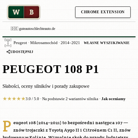
W
B
CHROME EXTENSION
🇩🇪 guteautoschlechteauto.de
Peugeot · Mikrosamochód · 2014–2021
WŁASNE WYSZUKIWANIE
UDOSTĘPNIJ
PEUGEOT 108 P1
Słabości, oceny silników i porady zakupowe
★
★
★
★
★
3.0 / 5.0 · Na podstawie 2 wariantów silnika ·
Jak oceniamy
P
eugeot 108 (2014–2021) to bezpośredni następca 107 —
znów trojaczki z Toyotą Aygo II i Citroënem C1 II, znów
budowany w Kolínie. Wizualnie skok do przodu: ładniejszy