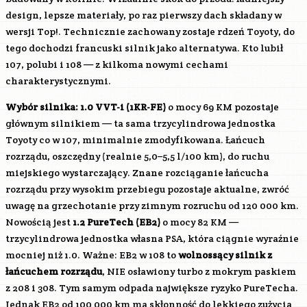
design, lepsze materiały, po raz pierwszy dach składany w
wersji Top!. Technicznie zachowany zostaje rdzeń Toyoty, do
tego dochodzi francuski silnik jako alternatywa. Kto lubił
107, polubi i 108 — z kilkoma nowymi cechami
charakterystycznymi.
Wybór silnika:
1.0 VVT-i (
1KR-FE
)
o mocy 69 KM pozostaje
głównym silnikiem — ta sama trzycylindrowa jednostka
Toyoty co w 107, minimalnie zmodyfikowana. Łańcuch
rozrządu, oszczędny (realnie 5,0–5,5 l/100 km), do ruchu
miejskiego wystarczający. Znane rozciąganie łańcucha
rozrządu przy wysokim przebiegu pozostaje aktualne, zwróć
uwagę na grzechotanie przy zimnym rozruchu od 120 000 km.
Nowością jest
1.2 PureTech (EB2)
o mocy 82 KM —
trzycylindrowa jednostka własna PSA, która ciągnie wyraźnie
mocniej niż 1.0. Ważne: EB2 w 108 to
wolnossący silnik z
łańcuchem rozrządu
, NIE osławiony turbo z mokrym paskiem
z 208 i 308. Tym samym odpada największe ryzyko PureTecha.
Jednak EB2 od 100 000 km ma skłonność do lekkiego zużycia