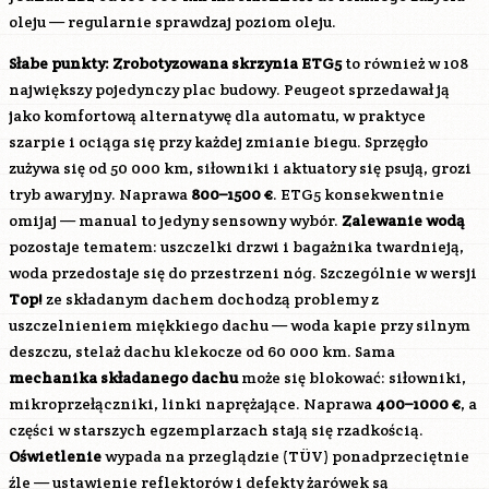
oleju — regularnie sprawdzaj poziom oleju.
Słabe punkty:
Zrobotyzowana skrzynia ETG5
to również w 108
największy pojedynczy plac budowy. Peugeot sprzedawał ją
jako komfortową alternatywę dla automatu, w praktyce
szarpie i ociąga się przy każdej zmianie biegu. Sprzęgło
zużywa się od 50 000 km, siłowniki i aktuatory się psują, grozi
tryb awaryjny. Naprawa
800–1500 €
. ETG5 konsekwentnie
omijaj — manual to jedyny sensowny wybór.
Zalewanie wodą
pozostaje tematem: uszczelki drzwi i bagażnika twardnieją,
woda przedostaje się do przestrzeni nóg. Szczególnie w wersji
Top!
ze składanym dachem dochodzą problemy z
uszczelnieniem miękkiego dachu — woda kapie przy silnym
deszczu, stelaż dachu klekocze od 60 000 km. Sama
mechanika składanego dachu
może się blokować: siłowniki,
mikroprzełączniki, linki naprężające. Naprawa
400–1000 €
, a
części w starszych egzemplarzach stają się rzadkością.
Oświetlenie
wypada na przeglądzie (TÜV) ponadprzeciętnie
źle — ustawienie reflektorów i defekty żarówek są