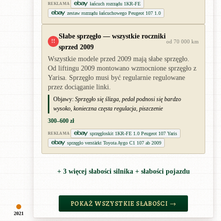
łańcuch rozrządu 1KR-FE
REKLAMA
zestaw rozrządu łańcuchowego Peugeot 107 1.0
Słabe sprzęgło — wszystkie roczniki
!!
od 70 000 km
sprzed 2009
Wszystkie modele przed 2009 mają słabe sprzęgło.
Od liftingu 2009 montowano wzmocnione sprzęgło z
Yarisa. Sprzęgło musi być regularnie regulowane
przez dociąganie linki.
Objawy:
Sprzęgło się ślizga, pedał podnosi się bardzo
wysoko, konieczna częsta regulacja, piszczenie
300–600 zł
sprzęgłoskit 1KR-FE 1.0 Peugeot 107 Yaris
REKLAMA
sprzęgło verstärkt Toyota Aygo C1 107 ab 2009
+ 3 więcej słabości silnika + słabości pojazdu
POKAŻ WSZYSTKIE SŁABOŚCI →
2021