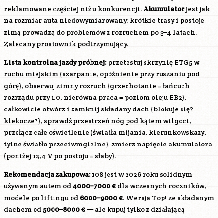
reklamowane częściej niż u konkurencji.
Akumulator
jest jak
na rozmiar auta niedowymiarowany: krótkie trasy i postoje
zimą prowadzą do problemów z rozruchem po 3–4 latach.
Zalecany prostownik podtrzymujący.
Lista kontrolna jazdy próbnej:
przetestuj skrzynię ETG5 w
ruchu miejskim (szarpanie, opóźnienie przy ruszaniu pod
górę), obserwuj zimny rozruch (grzechotanie = łańcuch
rozrządu przy 1.0, nierówna praca = poziom oleju EB2),
całkowicie otwórz i zamknij składany dach (blokuje się?
klekocze?), sprawdź przestrzeń nóg pod kątem wilgoci,
przełącz całe oświetlenie (światła mijania, kierunkowskazy,
tylne światło przeciwmgielne), zmierz napięcie akumulatora
(poniżej 12,4 V po postoju = słaby).
Rekomendacja zakupowa:
108 jest w 2026 roku solidnym
używanym autem od
4000–7000 €
dla wczesnych roczników,
modele po liftingu od
6000–9000 €
. Wersja Top! ze składanym
dachem od
5000–8000 €
— ale kupuj tylko z działającą