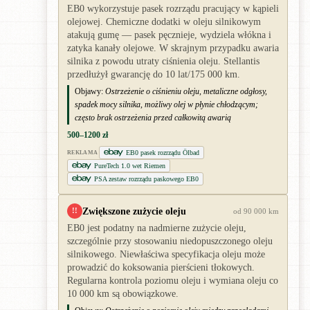
EB0 wykorzystuje pasek rozrządu pracujący w kąpieli
olejowej. Chemiczne dodatki w oleju silnikowym
atakują gumę — pasek pęcznieje, wydziela włókna i
zatyka kanały olejowe. W skrajnym przypadku awaria
silnika z powodu utraty ciśnienia oleju. Stellantis
przedłużył gwarancję do 10 lat/175 000 km.
Objawy:
Ostrzeżenie o ciśnieniu oleju, metaliczne odgłosy,
spadek mocy silnika, możliwy olej w płynie chłodzącym;
często brak ostrzeżenia przed całkowitą awarią
500–1200 zł
EB0 pasek rozrządu Ölbad
REKLAMA
PureTech 1.0 wet Riemen
PSA zestaw rozrządu paskowego EB0
Zwiększone zużycie oleju
!!
od 90 000 km
EB0 jest podatny na nadmierne zużycie oleju,
szczególnie przy stosowaniu niedopuszczonego oleju
silnikowego. Niewłaściwa specyfikacja oleju może
prowadzić do koksowania pierścieni tłokowych.
Regularna kontrola poziomu oleju i wymiana oleju co
10 000 km są obowiązkowe.