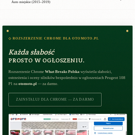
Auto miejskie (2015–2019)
◇ ROZSZERZENIE CHROME DLA OTOMOTO.PL
Każda słabość
PROSTO W OGŁOSZENIU.
Rozszerzenie Chrome
What Breaks Polska
wyświetla słabości,
ostrzeżenia i oceny silników bezpośrednio w ogłoszeniach Peugeot 108
P1 na
otomoto.pl
— za darmo.
ZAINSTALUJ DLA CHROME — ZA DARMO