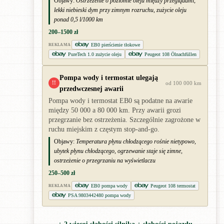
Objawy:
Ostrzeżenie o poziomie oleju między przeglądami,
lekki niebieski dym przy zimnym rozruchu, zużycie oleju
ponad 0,5 l/1000 km
200–1500 zł
EB0 pierścienie tłokowe
REKLAMA
PureTech 1.0 zużycie oleju
Peugeot 108 Ölnachfüllen
Pompa wody i termostat ulegają
!!
od 100 000 km
przedwczesnej awarii
Pompa wody i termostat EB0 są podatne na awarie
między 50 000 a 80 000 km. Przy awarii grozi
przegrzanie bez ostrzeżenia. Szczególnie zagrożone w
ruchu miejskim z częstym stop-and-go.
Objawy:
Temperatura płynu chłodzącego rośnie nietypowo,
ubytek płynu chłodzącego, ogrzewanie staje się zimne,
ostrzeżenie o przegrzaniu na wyświetlaczu
250–500 zł
EB0 pompa wody
Peugeot 108 termostat
REKLAMA
PSA 9803442480 pompa wody