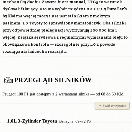
mechaniką dachu. Zawsze bierz
manual
, ETG5 to warunek
dyskwalifikujący. Kto ma wybór między 1.0 a 1.2:
1.2 PureTech
82 KM
ma więcej mocy i nie jest silnikiem z mokrym
paskiem. 1.0 Toyoty to sprawdzony maratończyk. Oba silniki
przy odpowiedniej pielęgnacji wytrzymują 200 000 km i
więcej. Książka serwisowa z regularnymi wymianami oleju to
obowiązkowa kontrola — szczególnie przy 1.0 z powodu
rozciągania łańcucha rozrządu.
PRZEGLĄD SILNIKÓW
Peugeot 108 P1 jest dostępny z 2 wariantami silnika — od 68 do 69 KM.
Zwiń wszystkie
1.0L 3-Zylinder Toyota
· Benzyna
· 69–72 PS