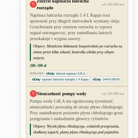
Zużycie napinacza łańcucha
!!
od 100 000 km
rozrządu
Napinacz łańcucha rozrządu 1.4 L Kappa traci
sprawność przy długich interwałach wymiany oleju.
Grzechotanie przy zimnym rozruchu to typowy
sygnał ostrzegawczy; przy zaniedbaniu łańcuch
przeskakuje i wygina zawory.
Objawy:
Metaliczne klekotanie bezpośrednio po rozruchu na
zimno przez kilka sekund, kontrolka silnika przy silnym
zużyciu.
200–500 zł
łańcuch napinacz G4LA
REKLAMA
napinacz łańcucha rozrządu 1.4 Kappa
24410-2B030
Nieszczelność pompy wody
!!
od 120 000 km
Pompa wody G4LA ma ograniczoną żywotność;
nieszczelności prowadzą do utraty płynu chłodzącego.
Przy zaniedbanym poziomie płynu chłodzącego grozi
przegrzanie i uszkodzenie głowicy cylindrów.
Objawy:
Wyciek płynu chłodzącego, wskaźnik przegrzania,
słodkawy zapach, plamy płynu chłodzącego pod pojazdem.