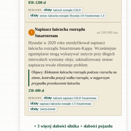
850–1200 zł
łańcuch rozrządu G3LD
REKLAMA
zestaw łańcucha rozrządu Hyundai i10 Smartstream 1.0
Napinacz łańcucha rozrządu
!
od 100 000 km
Smartstream
Hyundai w 2020 roku zmodyfikował napinacz
łańcucha rozrządu Smartstream-Kappa. Wcześniejsze
egzemplarze mogą wykazywać zużycie przy długich
interwałach wymiany oleju; zaktualizowany zestaw
napinacza trwale eliminuje problem.
Objawy:
Klekotanie łańcucha rozrządu podczas rozruchu na
zimno, kontrolka pozycji wałka rozrządu, w najgorszym
przypadku przeskoczenie łańcucha.
250–600 zł
łańcuch napinacz G3LD Smartstream
REKLAMA
napinacz łańcucha rozrządu 1.0 Smartstream
24410-03440
+ 3 więcej słabości silnika + słabości pojazdu