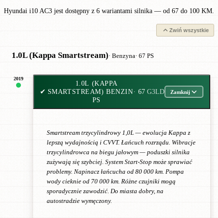
Hyundai i10 AC3 jest dostępny z 6 wariantami silnika — od 67 do 100 KM.
Zwiń wszystkie
1.0L (Kappa Smartstream)
· Benzyna
· 67 PS
2019
1.0L (KAPPA
✔
SMARTSTREAM) BENZIN
· 67
G3LD
Zamknij
PS
Smartstream trzycylindrowy 1,0L — ewolucja Kappa z
lepszą wydajnością i CVVT. Łańcuch rozrządu. Wibracje
trzycylindrowca na biegu jałowym — poduszki silnika
zużywają się szybciej. System Start-Stop może sprawiać
problemy. Napinacz łańcucha od 80 000 km. Pompa
wody cieknie od 70 000 km. Różne czujniki mogą
sporadycznie zawodzić. Do miasta dobry, na
autostradzie wymęczony.