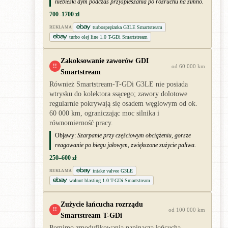
niebieski dym podczas przyspieszania po rozruchu na zimno.
700–1700 zł
turbosprężarka G3LE Smartstream
REKLAMA
turbo olej line 1.0 T-GDi Smartstream
Zakoksowanie zaworów GDI
!!
od 60 000 km
Smartstream
Również Smartstream-T-GDi G3LE nie posiada
wtrysku do kolektora ssącego; zawory dolotowe
regularnie pokrywają się osadem węglowym od ok.
60 000 km, ograniczając moc silnika i
równomierność pracy.
Objawy:
Szarpanie przy częściowym obciążeniu, gorsze
reagowanie po biegu jałowym, zwiększone zużycie paliwa.
250–600 zł
intake valvee G3LE
REKLAMA
walnut blasting 1.0 T-GDi Smartstream
Zużycie łańcucha rozrządu
!!
od 100 000 km
Smartstream T-GDi
Pomimo zmodyfikowania napinacza łańcucha