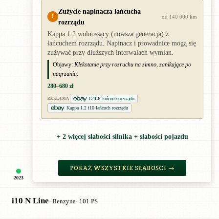
Zużycie napinacza łańcucha
!
od 140 000 km
rozrządu
Kappa 1.2 wolnossący (nowsza generacja) z
łańcuchem rozrządu. Napinacz i prowadnice mogą się
zużywać przy dłuższych interwałach wymian.
Objawy:
Klekotanie przy rozruchu na zimno, zanikające po
nagrzaniu.
280–680 zł
G4LF łańcuch rozrządu
REKLAMA
Kappa 1.2 i10 łańcuch rozrządu
+ 2 więcej słabości silnika + słabości pojazdu
POKAŻ WSZYSTKIE SŁABOŚCI →
2023
i10 N Line
· Benzyna
· 101 PS