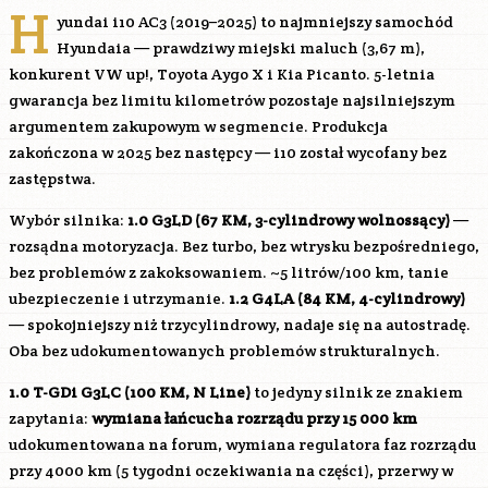
H
yundai i10 AC3 (2019–2025) to najmniejszy samochód
Hyundaia — prawdziwy miejski maluch (3,67 m),
konkurent VW up!, Toyota Aygo X i Kia Picanto. 5-letnia
gwarancja bez limitu kilometrów pozostaje najsilniejszym
argumentem zakupowym w segmencie. Produkcja
zakończona w 2025 bez następcy — i10 został wycofany bez
zastępstwa.
Wybór silnika:
1.0
G3LD
(67 KM, 3-cylindrowy wolnossący)
—
rozsądna motoryzacja. Bez turbo, bez wtrysku bezpośredniego,
bez problemów z zakoksowaniem. ~5 litrów/100 km, tanie
ubezpieczenie i utrzymanie.
1.2
G4LA
(84 KM, 4-cylindrowy)
— spokojniejszy niż trzycylindrowy, nadaje się na autostradę.
Oba bez udokumentowanych problemów strukturalnych.
1.0 T-GDi
G3LC
(100 KM, N Line)
to jedyny silnik ze znakiem
zapytania:
wymiana łańcucha rozrządu przy 15 000 km
udokumentowana na forum, wymiana regulatora faz rozrządu
przy 4000 km (5 tygodni oczekiwania na części), przerwy w