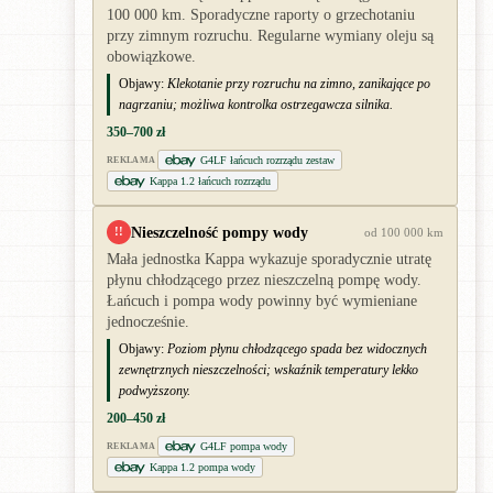
100 000 km. Sporadyczne raporty o grzechotaniu
przy zimnym rozruchu. Regularne wymiany oleju są
obowiązkowe.
Objawy:
Klekotanie przy rozruchu na zimno, zanikające po
nagrzaniu; możliwa kontrolka ostrzegawcza silnika.
350–700 zł
G4LF łańcuch rozrządu zestaw
REKLAMA
Kappa 1.2 łańcuch rozrządu
Nieszczelność pompy wody
!!
od 100 000 km
Mała jednostka Kappa wykazuje sporadycznie utratę
płynu chłodzącego przez nieszczelną pompę wody.
Łańcuch i pompa wody powinny być wymieniane
jednocześnie.
Objawy:
Poziom płynu chłodzącego spada bez widocznych
zewnętrznych nieszczelności; wskaźnik temperatury lekko
podwyższony.
200–450 zł
G4LF pompa wody
REKLAMA
Kappa 1.2 pompa wody