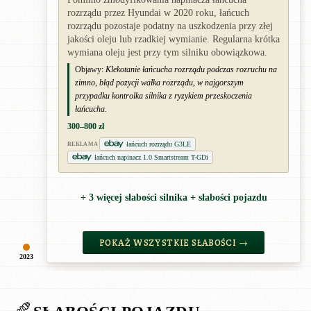
rozrządu przez Hyundai w 2020 roku, łańcuch
rozrządu pozostaje podatny na uszkodzenia przy złej
jakości oleju lub rzadkiej wymianie. Regularna krótka
wymiana oleju jest przy tym silniku obowiązkowa.
Objawy:
Klekotanie łańcucha rozrządu podczas rozruchu na
zimno, błąd pozycji wałka rozrządu, w najgorszym
przypadku kontrolka silnika z ryzykiem przeskoczenia
łańcucha.
300–800 zł
łańcuch rozrządu G3LE
REKLAMA
łańcuch napinacz 1.0 Smartstream T-GDi
+ 3 więcej słabości silnika + słabości pojazdu
POKAŻ WSZYSTKIE SŁABOŚCI →
2023