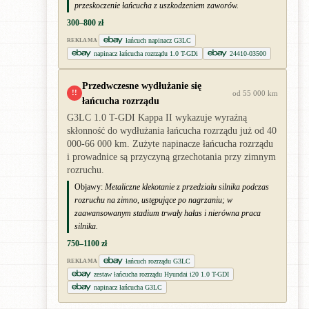
przeskoczenie łańcucha z uszkodzeniem zaworów.
300–800 zł
łańcuch napinacz G3LC
REKLAMA
napinacz łańcucha rozrządu 1.0 T-GDi
24410-03500
Przedwczesne wydłużanie się
!!
od 55 000 km
łańcucha rozrządu
G3LC 1.0 T-GDI Kappa II wykazuje wyraźną
skłonność do wydłużania łańcucha rozrządu już od 40
000-66 000 km. Zużyte napinacze łańcucha rozrządu
i prowadnice są przyczyną grzechotania przy zimnym
rozruchu.
Objawy:
Metaliczne klekotanie z przedziału silnika podczas
rozruchu na zimno, ustępujące po nagrzaniu; w
zaawansowanym stadium trwały hałas i nierówna praca
silnika.
750–1100 zł
łańcuch rozrządu G3LC
REKLAMA
zestaw łańcucha rozrządu Hyundai i20 1.0 T-GDI
napinacz łańcucha G3LC