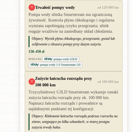
Trwałość pompy wody
!!
od 120 000 km
Pompa wody silnika Smartstream ma ograniczoną
żywotność. Kontrola płynu chłodzącego i regularna
wymiana zapobiegają ryzyku przegrzania; silnik
reaguje wrażliwie na zaniedbany układ chłodzenia.
Objawy:
Wyciek płynu chłodzącego, przegrzanie, gwizd lub
szlifowanie z obszaru pompy przy dużym zużyciu.
150–450 zł
pompa wody G3LD
REKLAMA
pompa wody 1.0 Smartstream i10
Zużycie łańcucha rozrządu przy
!!
od 100 000 km
100 000 km
Trzycylindrowy G3LD Smartstream wykazuje oznaki
zużycia łańcucha rozrządu przy ok. 100 000 km.
Napinacz łańcucha rozrządu i prowadnice są
najsłabszymi punktami tej konfiguracji.
Objawy:
Klekotanie łańcucha rozrządu podczas rozruchu na
zimno, ustępujące po kilku sekundach; w miarę postępu
zużycia trwały hałas.