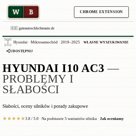
W
B
CHROME EXTENSION
🇩🇪 guteautoschlechteauto.de
Hyundai · Mikrosamochód · 2019–2025
WŁASNE WYSZUKIWANIE
UDOSTĘPNIJ
HYUNDAI I10 AC3
—
PROBLEMY I
SŁABOŚCI
Słabości, oceny silników i porady zakupowe
★
★
★
★
★
3.8 / 5.0 · Na podstawie 5 wariantów silnika ·
Jak oceniamy