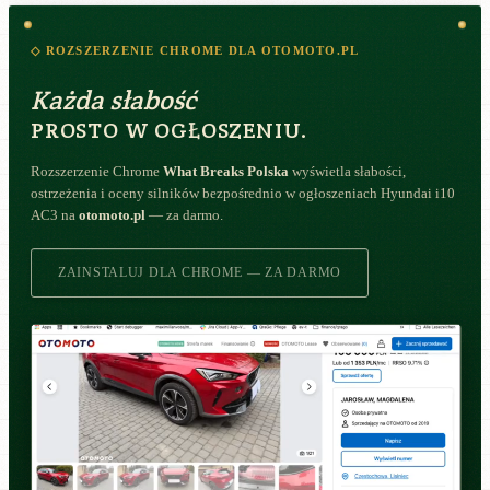
◇ ROZSZERZENIE CHROME DLA OTOMOTO.PL
Każda słabość
PROSTO W OGŁOSZENIU.
Rozszerzenie Chrome
What Breaks Polska
wyświetla słabości,
ostrzeżenia i oceny silników bezpośrednio w ogłoszeniach Hyundai i10
AC3 na
otomoto.pl
— za darmo.
ZAINSTALUJ DLA CHROME — ZA DARMO