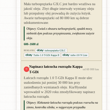
Mała turbosprężarka G3LC jest bardzo wrażliwa na
jakość oleju. Zbyt długie interwały wymiany oleju
lub przepalony olej prowadzą do zużycia łożysk.
Awarie turbosprężarki od 80 000 km są dobrze
udokumentowane.
Objawy:
Gwizd z obszaru turbosprężarki, spadek mocy,
niebieski dym podczas przyspieszania, zwiększone zużycie
oleju.
600–1600 zł
turbosprężarka G3LC
REKLAMA
Turbo 1.0 T-GDi Kappa II
turbo i10 N Line
Napinacz łańcucha rozrządu Kappa
!!
od 60 000 km
T-GDi
Łańcuch rozrządu 1.0 T-GDi Kappa II może ulec
uszkodzeniu już poniżej 30 000 km przy
zaniedbanych wymianach oleju. Kia/Hyundai
wprowadził w 2020 roku zmodyfikowany napinacz
łańcucha rozrządu.
Objawy:
Klekotanie łańcucha rozrządu podczas rozruchu na
zimno, kontrolka silnika, w najgorszym przypadku