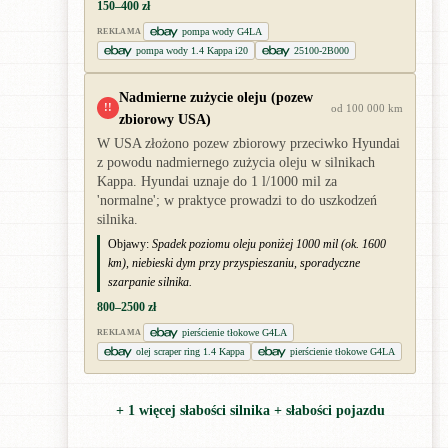
150–400 zł
pompa wody G4LA
REKLAMA
pompa wody 1.4 Kappa i20
25100-2B000
Nadmierne zużycie oleju (pozew
!!
od 100 000 km
zbiorowy USA)
W USA złożono pozew zbiorowy przeciwko Hyundai
z powodu nadmiernego zużycia oleju w silnikach
Kappa. Hyundai uznaje do 1 l/1000 mil za
'normalne'; w praktyce prowadzi to do uszkodzeń
silnika.
Objawy:
Spadek poziomu oleju poniżej 1000 mil (ok. 1600
km), niebieski dym przy przyspieszaniu, sporadyczne
szarpanie silnika.
800–2500 zł
pierścienie tłokowe G4LA
REKLAMA
olej scraper ring 1.4 Kappa
pierścienie tłokowe G4LA
+ 1 więcej słabości silnika + słabości pojazdu