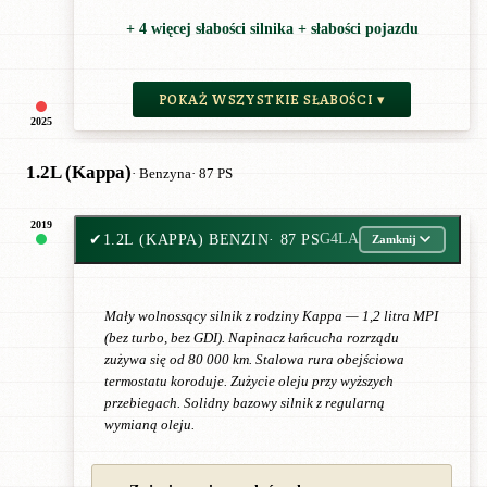
+ 4 więcej słabości silnika + słabości pojazdu
POKAŻ WSZYSTKIE SŁABOŚCI ▾
2025
1.2L (Kappa)
· Benzyna
· 87 PS
2019
✔
1.2L (KAPPA) BENZIN
· 87 PS
G4LA
Zamknij
Mały wolnossący silnik z rodziny Kappa — 1,2 litra MPI
(bez turbo, bez GDI). Napinacz łańcucha rozrządu
zużywa się od 80 000 km. Stalowa rura obejściowa
termostatu koroduje. Zużycie oleju przy wyższych
przebiegach. Solidny bazowy silnik z regularną
wymianą oleju.