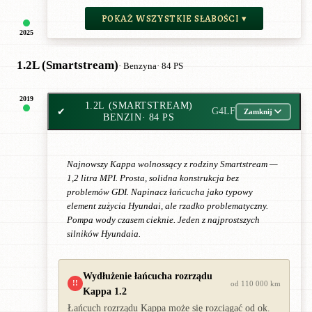
POKAŻ WSZYSTKIE SŁABOŚCI ▾
2025
1.2L (Smartstream)
· Benzyna
· 84 PS
2019
1.2L (SMARTSTREAM)
✔
G4LF
Zamknij
BENZIN
· 84 PS
Najnowszy Kappa wolnossący z rodziny Smartstream —
1,2 litra MPI. Prosta, solidna konstrukcja bez
problemów GDI. Napinacz łańcucha jako typowy
element zużycia Hyundai, ale rzadko problematyczny.
Pompa wody czasem cieknie. Jeden z najprostszych
silników Hyundaia.
Wydłużenie łańcucha rozrządu
!!
od 110 000 km
Kappa 1.2
Łańcuch rozrządu Kappa może się rozciągać od ok.