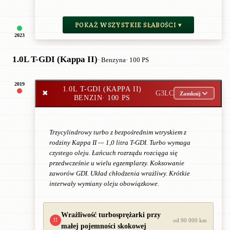
POKAŻ WSZYSTKIE SŁABOŚCI ▾
2023
1.0L T-GDI (Kappa II)
· Benzyna
· 100 PS
2019
1.0L T-GDI (KAPPA II)
✖
G3LC
Zamknij
BENZIN
· 100 PS
Trzycylindrowy turbo z bezpośrednim wtryskiem z
rodziny Kappa II — 1,0 litra T-GDI. Turbo wymaga
czystego oleju. Łańcuch rozrządu rozciąga się
przedwcześnie u wielu egzemplarzy. Koksowanie
zaworów GDI. Układ chłodzenia wrażliwy. Krótkie
interwały wymiany oleju obowiązkowe.
Wrażliwość turbosprężarki przy
!!
od 90 000 km
małej pojemności skokowej