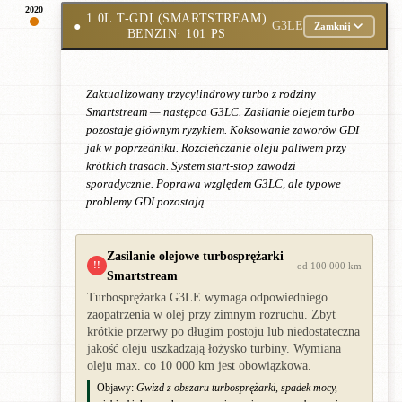
2020
1.0L T-GDI (SMARTSTREAM)
●
G3LE
Zamknij
BENZIN
· 101 PS
Zaktualizowany trzycylindrowy turbo z rodziny
Smartstream — następca G3LC. Zasilanie olejem turbo
pozostaje głównym ryzykiem. Koksowanie zaworów GDI
jak w poprzedniku. Rozcieńczanie oleju paliwem przy
krótkich trasach. System start-stop zawodzi
sporadycznie. Poprawa względem G3LC, ale typowe
problemy GDI pozostają.
Zasilanie olejowe turbosprężarki
!!
od 100 000 km
Smartstream
Turbosprężarka G3LE wymaga odpowiedniego
zaopatrzenia w olej przy zimnym rozruchu. Zbyt
krótkie przerwy po długim postoju lub niedostateczna
jakość oleju uszkadzają łożysko turbiny. Wymiana
oleju max. co 10 000 km jest obowiązkowa.
Objawy:
Gwizd z obszaru turbosprężarki, spadek mocy,