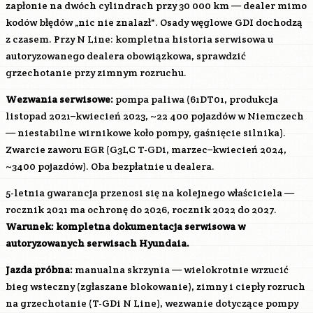
zapłonie na dwóch cylindrach przy 30 000 km — dealer mimo
kodów błędów „nic nie znalazł". Osady węglowe GDI dochodzą
z czasem. Przy N Line: kompletna historia serwisowa u
autoryzowanego dealera obowiązkowa, sprawdzić
grzechotanie przy zimnym rozruchu.
Wezwania serwisowe:
pompa paliwa (61DT01, produkcja
listopad 2021–kwiecień 2023, ~22 400 pojazdów w Niemczech
— niestabilne wirnikowe koło pompy, gaśnięcie silnika).
Zwarcie zaworu EGR (
G3LC
T-GDi, marzec–kwiecień 2024,
~3400 pojazdów). Oba bezpłatnie u dealera.
5-letnia gwarancja przenosi się na kolejnego właściciela —
rocznik 2021 ma ochronę do 2026, rocznik 2022 do 2027.
Warunek: kompletna dokumentacja serwisowa w
autoryzowanych serwisach Hyundaia.
Jazda próbna:
manualna skrzynia — wielokrotnie wrzucić
bieg wsteczny (zgłaszane blokowanie), zimny i ciepły rozruch
na grzechotanie (T-GDi N Line), wezwanie dotyczące pompy