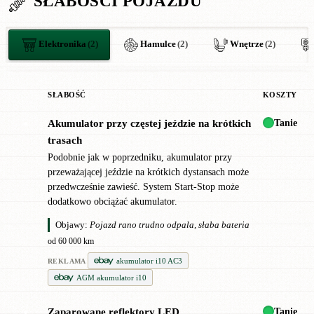
SŁABOŚCI POJAZDU
Elektronika
(2)
Hamulce
(2)
Wnętrze
(2)
SŁABOŚĆ
KOSZTY
Tanie
Akumulator przy częstej jeździe na krótkich
●
trasach
Podobnie jak w poprzedniku, akumulator przy
przeważającej jeździe na krótkich dystansach może
przedwcześnie zawieść. System Start-Stop może
dodatkowo obciążać akumulator.
Objawy:
Pojazd rano trudno odpala, słaba bateria
od 60 000 km
akumulator i10 AC3
REKLAMA
AGM akumulator i10
Tanie
Zaparowane reflektory LED
●