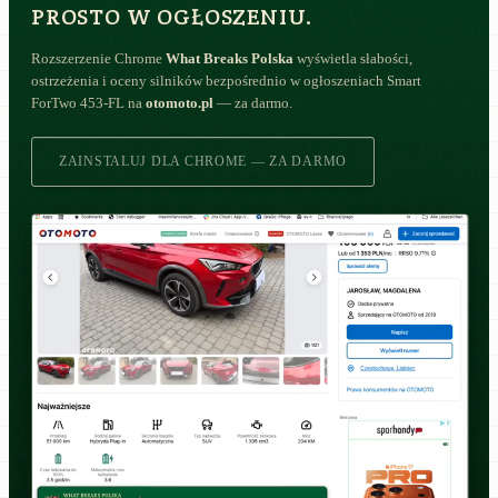
PROSTO W OGŁOSZENIU.
Rozszerzenie Chrome
What Breaks Polska
wyświetla słabości,
ostrzeżenia i oceny silników bezpośrednio w ogłoszeniach Smart
ForTwo 453-FL na
otomoto.pl
— za darmo.
ZAINSTALUJ DLA CHROME — ZA DARMO