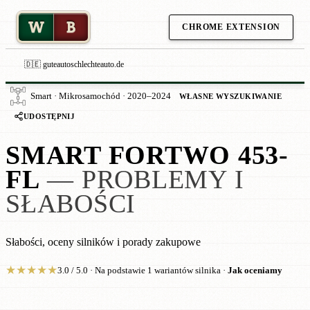
W
B
CHROME EXTENSION
🇩🇪 guteautoschlechteauto.de
Smart · Mikrosamochód · 2020–2024
WŁASNE WYSZUKIWANIE
UDOSTĘPNIJ
SMART FORTWO 453-
FL
— PROBLEMY I
SŁABOŚCI
Słabości, oceny silników i porady zakupowe
★
★
★
★
★
3.0 / 5.0 · Na podstawie 1 wariantów silnika ·
Jak oceniamy