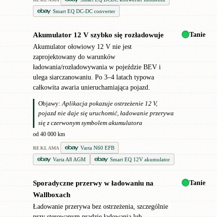
Smart EQ DC-DC converter
Tanie
Akumulator 12 V szybko się rozładowuje
!
Akumulator ołowiowy 12 V nie jest
zaprojektowany do warunków
ładowania/rozładowywania w pojeździe BEV i
ulega siarczanowaniu. Po 3–4 latach typowa
całkowita awaria unieruchamiająca pojazd.
Objawy:
Aplikacja pokazuje ostrzeżenie 12 V,
pojazd nie daje się uruchomić, ładowanie przerywa
się z czerwonym symbolem akumulatora
od 40 000 km
Varta N60 EFB
REKLAMA
Varta A8 AGM
Smart EQ 12V akumulator
Tanie
Sporadyczne przerwy w ładowaniu na
!
Wallboxach
Ładowanie przerywa bez ostrzeżenia, szczególnie
przy sterowanym prądzie ładowania lub