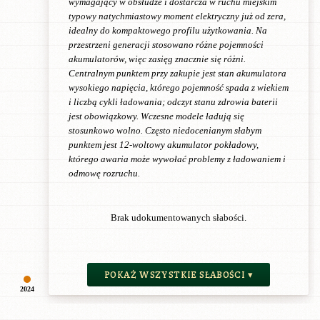
wymagający w obsłudze i dostarcza w ruchu miejskim
typowy natychmiastowy moment elektryczny już od zera,
idealny do kompaktowego profilu użytkowania. Na
przestrzeni generacji stosowano różne pojemności
akumulatorów, więc zasięg znacznie się różni.
Centralnym punktem przy zakupie jest stan akumulatora
wysokiego napięcia, którego pojemność spada z wiekiem
i liczbą cykli ładowania; odczyt stanu zdrowia baterii
jest obowiązkowy. Wczesne modele ładują się
stosunkowo wolno. Często niedocenianym słabym
punktem jest 12-woltowy akumulator pokładowy,
którego awaria może wywołać problemy z ładowaniem i
odmowę rozruchu.
Brak udokumentowanych słabości.
POKAŻ WSZYSTKIE SŁABOŚCI ▾
2024