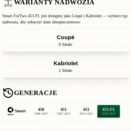
WARIANTY NADWOZIA
Smart ForTwo 453-FL jest dostępny jako Coupé i Kabriolet — wybierz typ
nadwozia, aby zobaczyć dane ubezpieczeniowe:
Coupé
0 Silniki
Kabriolet
1 Silniki
GENERACJE
450
451
453
453-FL
Smart
1998–2007
2007–2014
2014–2022
2020–2024