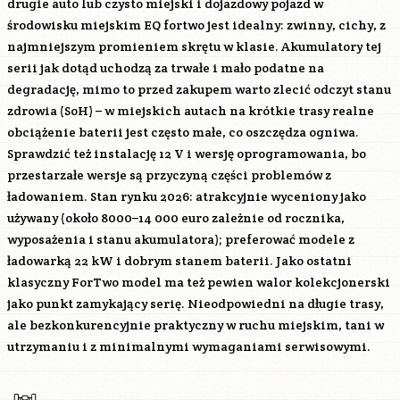
drugie auto lub czysto miejski i dojazdowy pojazd w
środowisku miejskim EQ fortwo jest idealny: zwinny, cichy, z
najmniejszym promieniem skrętu w klasie. Akumulatory tej
serii jak dotąd uchodzą za trwałe i mało podatne na
degradację, mimo to przed zakupem warto zlecić odczyt stanu
zdrowia (SoH) – w miejskich autach na krótkie trasy realne
obciążenie baterii jest często małe, co oszczędza ogniwa.
Sprawdzić też instalację 12 V i wersję oprogramowania, bo
przestarzałe wersje są przyczyną części problemów z
ładowaniem. Stan rynku 2026: atrakcyjnie wyceniony jako
używany (około 8000–14 000 euro zależnie od rocznika,
wyposażenia i stanu akumulatora); preferować modele z
ładowarką 22 kW i dobrym stanem baterii. Jako ostatni
klasyczny ForTwo model ma też pewien walor kolekcjonerski
jako punkt zamykający serię. Nieodpowiedni na długie trasy,
ale bezkonkurencyjnie praktyczny w ruchu miejskim, tani w
utrzymaniu i z minimalnymi wymaganiami serwisowymi.