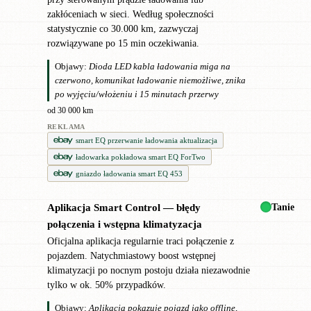
zakłóceniach w sieci. Według społeczności
statystycznie co 30.000 km, zazwyczaj
rozwiązywane po 15 min oczekiwania.
Objawy:
Dioda LED kabla ładowania miga na
czerwono, komunikat ładowanie niemożliwe, znika
po wyjęciu/włożeniu i 15 minutach przerwy
od 30 000 km
REKLAMA
smart EQ przerwanie ładowania aktualizacja
ładowarka pokładowa smart EQ ForTwo
gniazdo ładowania smart EQ 453
Tanie
Aplikacja Smart Control — błędy
●
połączenia i wstępna klimatyzacja
Oficjalna aplikacja regularnie traci połączenie z
pojazdem. Natychmiastowy boost wstępnej
klimatyzacji po nocnym postoju działa niezawodnie
tylko w ok. 50% przypadków.
Objawy:
Aplikacja pokazuje pojazd jako offline,