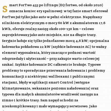
s
mart ForTwo 453 po liftingu (EQ fortwo, od około 2020)
oznacza koniec ery spalinowej: w tej fazie smart oferował
ForTwo już tylko jako auto w pełni elektryczne. Napędzany
silnikiem elektrycznym o mocy 60 kW z akumulatorem 17,6
kWh, oferuje realny zasięg około 100–130 km – celowo
zaprojektowany jako auto miejskie, nie na długie trasy.
Seryjnie ładuje się tylko jednofazowo mocą 4,6 kW; opcjonalna
ładowarka pokładowa 22 kW (szybkie ładowanie AC) to ważny
element wyposażenia, który znacząco podnosi wartość
odsprzedaży i użyteczność – przy zakupie warto celowo jej
szukać. Szybkie ładowanie DC całkowicie brakuje. Typowe
problemy to sporadyczne przerwania ładowania i problemy
komunikacji z niektórymi wallboxami i publicznymi
stacjami, błędy w aplikacji smart Control (wstępne
klimatyzowanie, wskazanie poziomu naładowania) oraz
typowa dla małych akumulatorów wrażliwość zasięgu na
zimno i krótkie trasy. Sam napęd uchodzi za
nieskomplikowany i mało wymagający serwisowo. Jako