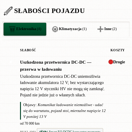
SŁABOŚCI POJAZDU
Elektronika
(4)
Klimatyzacja
(1)
Inne
(2)
SŁABOŚĆ
KOSZTY
Drogie
Uszkodzona przetwornica DC-DC —
✖
przerwa w ładowaniu
Uszkodzona przetwornica DC-DC uniemożliwia
ładowanie akumulatora 12 V; bez wystarczającego
napięcia 12 V styczniki HV nie mogą się zamknąć.
Pojazd nie jedzie już o własnych siłach.
Objawy:
Komunikat ładowanie niemożliwe - udać
się do warsztatu, pojazd stoi, mierzalne napięcie 12
V poniżej 13 V
od 70 000 km
Smart EQ DCDC konwerter momentu
REKLAMA