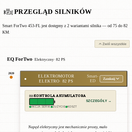
PRZEGLĄD SILNIKÓW
Smart ForTwo 453-FL jest dostępny z 2 wariantami silnika — od 75 do 82
KM.
Zwiń wszystkie
EQ ForTwo
· Elektryczny
· 82 PS
2020
ELEKTROMOTOR
Smart-
●
Zamknij
ELEKTRO
· 82 PS
ED
KONTROLA AKUMULATORA
SZCZEGÓŁY →
AKCJA SERW.
ZUŻYCIE
KOSZT
Napęd elektryczny jest mechanicznie prosty, mało