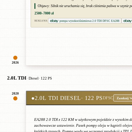
Objawy:
Silnik nie uruchamia się, brak ciśnienia paliwa w szynie 
2500–7000 zł
pompa wysokociśnieniowa 2.0 TDI DFSC EA288
REKLAMA
2026
2.0L TDI
· Diesel
· 122 PS
2020
●
2.0L TDI DIESEL
· 122 PS
DFSC
Zamknij
EA288 2.0 TDI z 122 KM w użytkowym pojeździe z wysokim da
zachowawcze ustawienie. Pasek pompy oleju w kąpieli olejo
krótkich trasach. Pompa wody we wczesnej produkcji z TPI. D