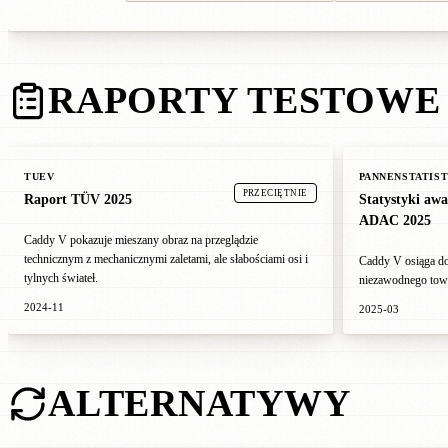
RAPORTY TESTOWE
TUEV
PANNENSTATIST
PRZECIĘTNIE
Raport TÜV 2025
Statystyki awa
ADAC 2025
Caddy V pokazuje mieszany obraz na przeglądzie
technicznym z mechanicznymi zaletami, ale słabościami osi i
Caddy V osiąga do
tylnych świateł.
niezawodnego towa
2024-11
2025-03
ALTERNATYWY