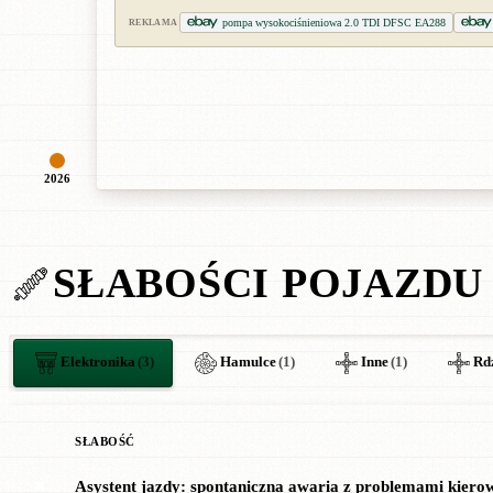
pompa wysokociśnieniowa 2.0 TDI DFSC EA288
REKLAMA
2026
SŁABOŚCI POJAZDU
Elektronika
(3)
Hamulce
(1)
Inne
(1)
Rd
SŁABOŚĆ
Asystent jazdy: spontaniczna awaria z problemami kiero
✖