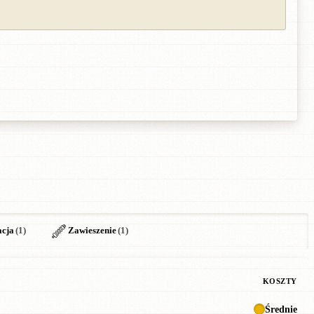
acja
(1)
Zawieszenie
(1)
KOSZTY
Średnie