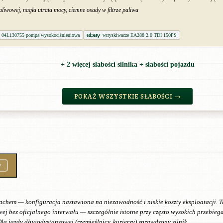
paliwowej, nagła utrata mocy, ciemne osady w filtrze paliwa
04L130755 pompa wysokociśnieniowa
wtryskiwacze EA288 2.0 TDI 150PS
+ 2 więcej słabości silnika + słabości pojazdu
POKAŻ WSZYSTKIE SŁABOŚCI →
chem — konfiguracja nastawiona na niezawodność i niskie koszty eksploatacji. 
wej bez oficjalnego interwału — szczególnie istotne przy często wysokich przebi
la jazdy długodystansowej (rzemieślnicy, kurierzy) sprawdzony silnik.