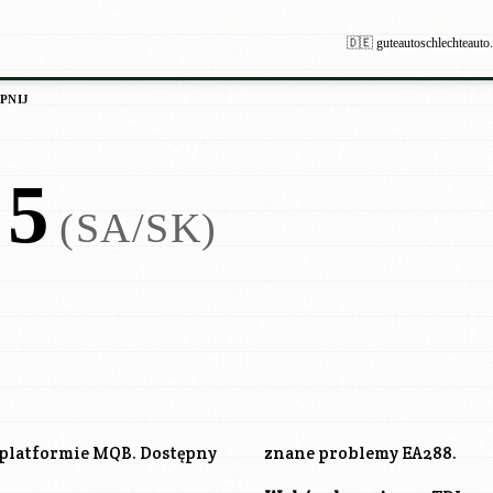
🇩🇪 guteautoschlechteauto
PNIJ
5
(SA/SK)
 platformie MQB. Dostępny
znane problemy EA288.