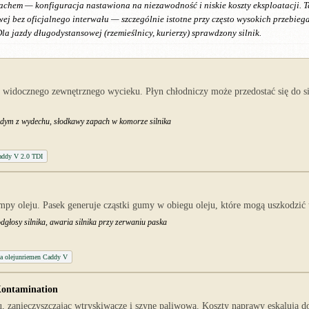
chem — konfiguracja nastawiona na niezawodność i niskie koszty eksploatacji. 
wej bez oficjalnego interwału — szczególnie istotne przy często wysokich przebi
la jazdy długodystansowej (rzemieślnicy, kurierzy) sprawdzony silnik.
 widocznego zewnętrznego wycieku. Płyn chłodniczy może przedostać się do s
y dym z wydechu, słodkawy zapach w komorze silnika
addy V 2.0 TDI
 oleju. Pasek generuje cząstki gumy w obiegu oleju, które mogą uszkodzić t
odgłosy silnika, awaria silnika przy zerwaniu paska
a olejunriemen Caddy V
Kontamination
 zanieczyszczając wtryskiwacze i szynę paliwową. Koszty naprawy eskalują d