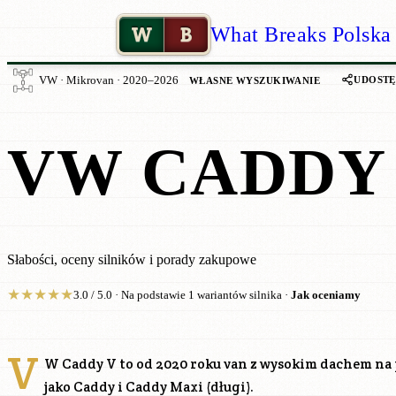
W
B
What Breaks Polska
UDOSTĘ
VW · Mikrovan · 2020–2026
WŁASNE WYSZUKIWANIE
VW CADDY 
Słabości, oceny silników i porady zakupowe
★
★
★
★
★
3.0 / 5.0 · Na podstawie 1 wariantów silnika ·
Jak oceniamy
V
W Caddy V to od 2020 roku van z wysokim dachem na
jako Caddy i Caddy Maxi (długi).