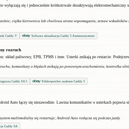
ie wyłączają się i jednocześnie krótkotrwale dezaktywują elektromechaniczny 
ześnie; ciężka kierownica lub chwilowa utrata wspomagania; zestaw wskaźników z
ownik Caddy V
Software aktualizacja Caddy 5 Assistenzsysteme
mny rozruch
hu: układ paliwowy, EPB, TPMS i inne. Usterki znikają po restarcie. Podejrz
ozruchu; komunikaty o błędach znikają po ponownym uruchomieniu; kontrolka silni
iagnoza Caddy SA 5
Fehlerspeicher auslesen Caddy 5
ndroid Auto łączy się niezawodnie. Lawina komunikatów o usterkach pojawia s
system multimedialny się restartuje; Android Auto rozłącza się podczas jazdy
cja Caddy SA