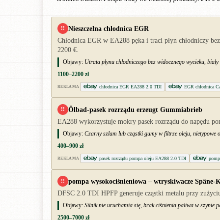
Nieszczelna chłodnica EGR
!!
Chłodnica EGR w EA288 pęka i traci płyn chłodniczy bez
2200 €.
Objawy:
Utrata płynu chłodniczego bez widocznego wycieku, biał
1100–2200 zł
chłodnica EGR EA288 2.0 TDI
EGR chłodnica C
REKLAMA
Ölbad-pasek rozrządu erzeugt Gummiabrieb
!!
EA288 wykorzystuje mokry pasek rozrządu do napędu pompy
Objawy:
Czarny szlam lub cząstki gumy w filtrze oleju, nietypowe 
400–900 zł
pasek rozrządu pompa oleju EA288 2.0 TDI
pomp
REKLAMA
pompa wysokociśnieniowa – wtryskiwacze Späne-
!!
DFSC 2.0 TDI HPFP generuje cząstki metalu przy zużyciu,
Objawy:
Silnik nie uruchamia się, brak ciśnienia paliwa w szynie 
2500–7000 zł