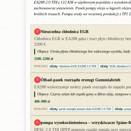
EA288 2.0 TDI z 122 KM w użytkowym pojeździe z wysokim da
zachowawcze ustawienie. Pasek pompy oleju w kąpieli olejo
krótkich trasach. Pompa wody we wczesnej produkcji z TPI. D
Nieszczelna chłodnica EGR
!!
Chłodnica EGR w EA288 pęka i traci płyn chłodniczy bez
2200 €.
Objawy:
Utrata płynu chłodniczego bez widocznego wycieku, biał
1100–2200 zł
chłodnica EGR EA288 2.0 TDI
EGR chłodnica C
REKLAMA
Ölbad-pasek rozrządu erzeugt Gummiabrieb
!!
EA288 wykorzystuje mokry pasek rozrządu do napędu pompy
Objawy:
Czarny szlam lub cząstki gumy w filtrze oleju, nietypowe 
400–900 zł
pasek rozrządu pompa oleju EA288 2.0 TDI
pomp
REKLAMA
pompa wysokociśnieniowa – wtryskiwacze Späne-
!!
DFSC 2.0 TDI HPFP generuje cząstki metalu przy zużyciu,