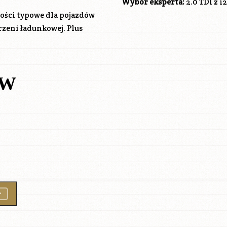
Wybór eksperta:
2.0 TDI z 
bości typowe dla pojazdów
zeni ładunkowej. Plus
ÓW