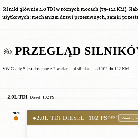
Silniki głównie 2.0 TDI w różnych mocach (75–122 KM). Sła
użytkowych: mechanizm drzwi przesuwnych, zamki przestr
PRZEGLĄD SILNIK
VW Caddy 5 jest dostępny z 2 wariantami silnika — od 102 do 122 KM.
2.0L TDI
· Diesel
· 102 PS
2020
●
2.0L TDI DIESEL
· 102 PS
DFSC
Zamknij