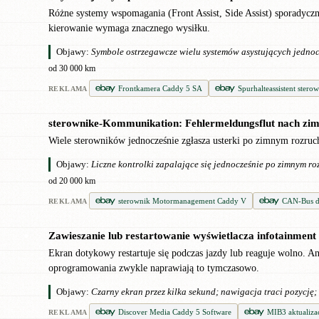
Różne systemy wspomagania (Front Assist, Side Assist) sporadyczn
kierowanie wymaga znacznego wysiłku.
Objawy:
Symbole ostrzegawcze wielu systemów asystujących jednoc
od 30 000 km
Frontkamera Caddy 5 SA
Spurhalteassistent ster
REKLAMA
sterownike-Kommunikation: Fehlermeldungsflut nach zi
!
Wiele sterowników jednocześnie zgłasza usterki po zimnym rozruc
Objawy:
Liczne kontrolki zapalające się jednocześnie po zimnym r
od 20 000 km
sterownik Motormanagement Caddy V
CAN-Bus d
REKLAMA
Zawieszanie lub restartowanie wyświetlacza infotainment
●
Ekran dotykowy restartuje się podczas jazdy lub reaguje wolno. A
oprogramowania zwykle naprawiają to tymczasowo.
Objawy:
Czarny ekran przez kilka sekund; nawigacja traci pozycję; 
Discover Media Caddy 5 Software
MIB3 aktualiza
REKLAMA