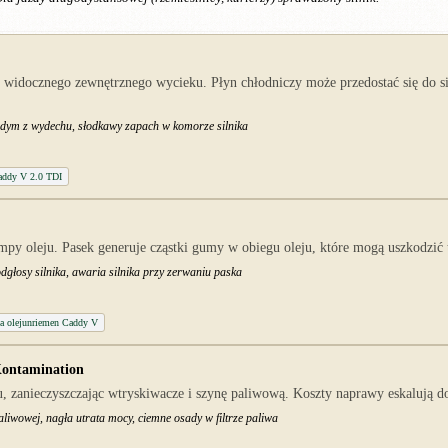
 widocznego zewnętrznego wycieku. Płyn chłodniczy może przedostać się do s
y dym z wydechu, słodkawy zapach w komorze silnika
addy V 2.0 TDI
 oleju. Pasek generuje cząstki gumy w obiegu oleju, które mogą uszkodzić t
odgłosy silnika, awaria silnika przy zerwaniu paska
a olejunriemen Caddy V
Kontamination
 zanieczyszczając wtryskiwacze i szynę paliwową. Koszty naprawy eskalują d
paliwowej, nagła utrata mocy, ciemne osady w filtrze paliwa