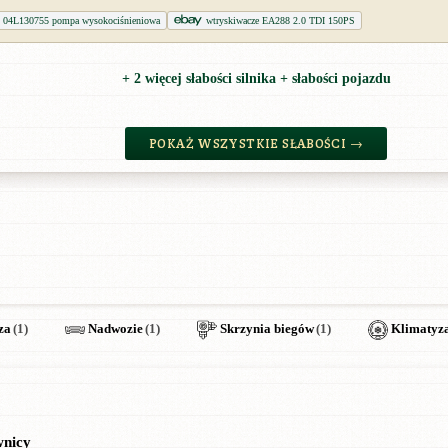
04L130755 pompa wysokociśnieniowa
wtryskiwacze EA288 2.0 TDI 150PS
+ 2 więcej słabości silnika + słabości pojazdu
POKAŻ WSZYSTKIE SŁABOŚCI →
za
(1)
Nadwozie
(1)
Skrzynia biegów
(1)
Klimatyz
wnicy