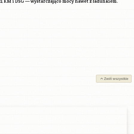
122 KM i DSG — wystarczająco mocy nawet z ładunkiem.
Zwiń wszystkie