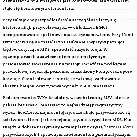
Zawieszenie pneumatyczne jest komfortowe, ale z wiekiem
staje się kosztownym elementem.
Przy zakupie w przypadku diesla szczególnie liczy się
historia akcji przywoławczych — chłodnica EGR i
oprogramowanie spalinowe muszą być załatwione. Przy Hemi
zwracać uwagę na metaliczne stukanie i wpisy w pamięci
błędów dotyczące MDS, sprawdzić zużycie oleju. W
egzemplarzach z zawieszeniem pneumatycznym
przetestować zawieszenie na postoju i w jeździe pod kątem
prawidłowej regulacji poziomu; uszkodzony kompresor sporo
kosztuje. Skontrolować historię serwisową, zachowanie
skrzyni biegów oraz typowe wycieki oleju Pentastara.
Podsumowanie: WK2 to zdolny, wszechstronny SUV, ale nie
pakiet bez trosk. Pentastar to najbardziej pragmatyczny
wybór, EcoDiesel najmocniejszy, o ile akcje przywoławcze są
załatwione. Hemi jest emocjonujący, ale z ryzykiem MDS. Kto
znajdzie dobrze utrzymany egzemplarz z czystą historią akcji
przywoławczych i sprawnym zawieszeniem pneumatycznym,