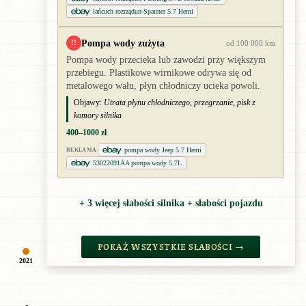
łańcuch rozrządun-Spanner 5.7 Hemi
Pompa wody zużyta
!!
od 100 000 km
Pompa wody przecieka lub zawodzi przy większym
przebiegu. Plastikowe wirnikowe odrywa się od
metalowego wału, płyn chłodniczy ucieka powoli.
Objawy:
Utrata płynu chłodniczego, przegrzanie, pisk z
komory silnika
400–1000 zł
pompa wody Jeep 5.7 Hemi
REKLAMA
53022091AA pompa wody 5.7L
+ 3 więcej słabości silnika + słabości pojazdu
POKAŻ WSZYSTKIE SŁABOŚCI →
2021