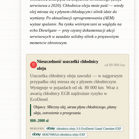
serwisowa z 2020). Chłodnica oleju może paść — wtedy
olej miesza się z płynem chłodzącym i silnik idzie do
wymiany. Po aktualizacji oprogramowania (AEM)
wyższe spalanie. Na rynku wtórnym tani ze względu na
echo Dieselgate — przy czystej dokumentacji akcji
serwisowych w zasadzie solidny silnik o przyzwoitym
momencie obrotowym.
Nieszczelność uszczelki chłodnicy
!!
od 80 000 km
oleju
Uszczelka chłodnicy oleju zawodzi — w najgorszym
przypadku olej miesza się z płynem chłodniczym.
Występuje w pojazdach od ok. 80 000 km. Wraz z
awarią chłodnicy EGR najdroższe ryzyko w
EcoDiesel.
Objawy:
Mleczny olej, utrata płynu chłodniczego, plamy
oleju, ostrzeżenie o przegrzaniu
800–2000 zł
chłodnica oleju 3.0 EcoDiesel Grand Cherokee EXF
REKLAMA
68367498AA chłodnica oleju EXF