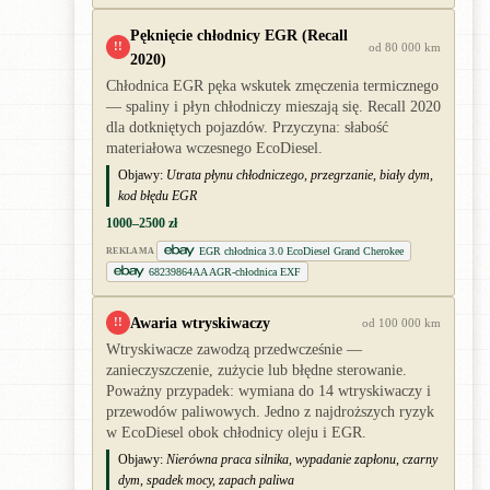
Pęknięcie chłodnicy EGR (Recall
!!
od 80 000 km
2020)
Chłodnica EGR pęka wskutek zmęczenia termicznego
— spaliny i płyn chłodniczy mieszają się. Recall 2020
dla dotkniętych pojazdów. Przyczyna: słabość
materiałowa wczesnego EcoDiesel.
Objawy:
Utrata płynu chłodniczego, przegrzanie, biały dym,
kod błędu EGR
1000–2500 zł
EGR chłodnica 3.0 EcoDiesel Grand Cherokee
REKLAMA
68239864AA AGR-chłodnica EXF
Awaria wtryskiwaczy
!!
od 100 000 km
Wtryskiwacze zawodzą przedwcześnie —
zanieczyszczenie, zużycie lub błędne sterowanie.
Poważny przypadek: wymiana do 14 wtryskiwaczy i
przewodów paliwowych. Jedno z najdroższych ryzyk
w EcoDiesel obok chłodnicy oleju i EGR.
Objawy:
Nierówna praca silnika, wypadanie zapłonu, czarny
dym, spadek mocy, zapach paliwa