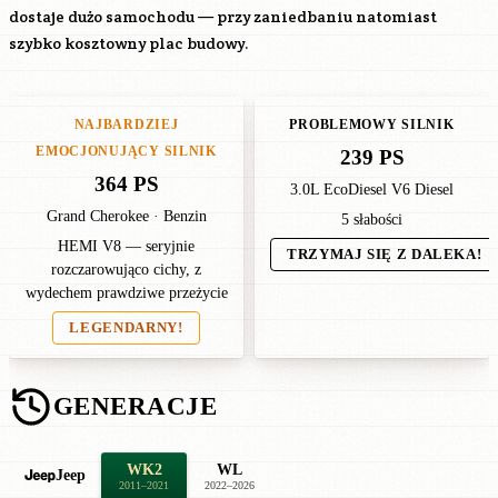
dostaje dużo samochodu — przy zaniedbaniu natomiast
szybko kosztowny plac budowy.
NAJBARDZIEJ
PROBLEMOWY SILNIK
EMOCJONUJĄCY SILNIK
239 PS
364 PS
3.0L EcoDiesel V6 Diesel
Grand Cherokee · Benzin
5 słabości
HEMI V8 — seryjnie
TRZYMAJ SIĘ Z DALEKA!
rozczarowująco cichy, z
wydechem prawdziwe przeżycie
LEGENDARNY!
GENERACJE
WK2
WL
Jeep
2011–2021
2022–2026