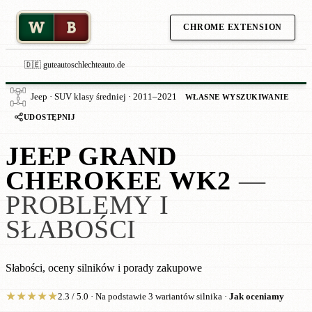
W
B
CHROME EXTENSION
🇩🇪 guteautoschlechteauto.de
Jeep · SUV klasy średniej · 2011–2021
WŁASNE WYSZUKIWANIE
UDOSTĘPNIJ
JEEP GRAND
CHEROKEE WK2
—
PROBLEMY I
SŁABOŚCI
Słabości, oceny silników i porady zakupowe
★
★
★
★
★
2.3 / 5.0 · Na podstawie 3 wariantów silnika ·
Jak oceniamy