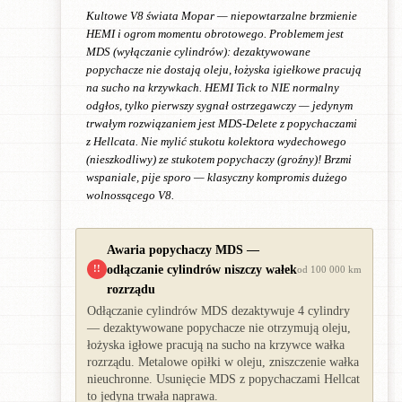
Kultowe V8 świata Mopar — niepowtarzalne brzmienie
HEMI i ogrom momentu obrotowego. Problemem jest
MDS (wyłączanie cylindrów): dezaktywowane
popychacze nie dostają oleju, łożyska igiełkowe pracują
na sucho na krzywkach. HEMI Tick to NIE normalny
odgłos, tylko pierwszy sygnał ostrzegawczy — jedynym
trwałym rozwiązaniem jest MDS-Delete z popychaczami
z Hellcata. Nie mylić stukotu kolektora wydechowego
(nieszkodliwy) ze stukotem popychaczy (groźny)! Brzmi
wspaniale, pije sporo — klasyczny kompromis dużego
wolnossącego V8.
Awaria popychaczy MDS —
odłączanie cylindrów niszczy wałek
!!
od 100 000 km
rozrządu
Odłączanie cylindrów MDS dezaktywuje 4 cylindry
— dezaktywowane popychacze nie otrzymują oleju,
łożyska igłowe pracują na sucho na krzywce wałka
rozrządu. Metalowe opiłki w oleju, zniszczenie wałka
nieuchronne. Usunięcie MDS z popychaczami Hellcat
to jedyna trwała naprawa.