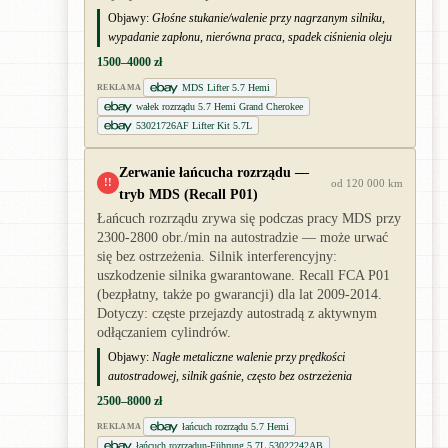
Objawy:
Głośne stukanie/walenie przy nagrzanym silniku,
wypadanie zapłonu, nierówna praca, spadek ciśnienia oleju
1500–4000 zł
MDS Lifter 5.7 Hemi
REKLAMA
wałek rozrządu 5.7 Hemi Grand Cherokee
53021726AF Lifter Kit 5.7L
Zerwanie łańcucha rozrządu —
!!
od 120 000 km
tryb MDS (Recall P01)
Łańcuch rozrządu zrywa się podczas pracy MDS przy
2300-2800 obr./min na autostradzie — może urwać
się bez ostrzeżenia. Silnik interferencyjny:
uszkodzenie silnika gwarantowane. Recall FCA P01
(bezpłatny, także po gwarancji) dla lat 2009-2014.
Dotyczy: częste przejazdy autostradą z aktywnym
odłączaniem cylindrów.
Objawy:
Nagłe metaliczne walenie przy prędkości
autostradowej, silnik gaśnie, często bez ostrzeżenia
2500–8000 zł
łańcuch rozrządu 5.7 Hemi
REKLAMA
łańcuch rozrządun-Führung 5.7L 53022242AB