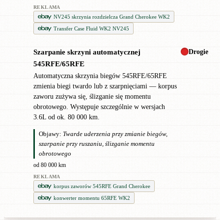
REKLAMA
NV245 skrzynia rozdzielcza Grand Cherokee WK2
Transfer Case Fluid WK2 NV245
Drogie
Szarpanie skrzyni automatycznej
!
545RFE/65RFE
Automatyczna skrzynia biegów 545RFE/65RFE
zmienia biegi twardo lub z szarpnięciami — korpus
zaworu zużywa się, ślizganie się momentu
obrotowego. Występuje szczególnie w wersjach
3.6L od ok. 80 000 km.
Objawy:
Twarde uderzenia przy zmianie biegów,
szarpanie przy ruszaniu, ślizganie momentu
obrotowego
od 80 000 km
REKLAMA
korpus zaworów 545RFE Grand Cherokee
konwerter momentu 65RFE WK2