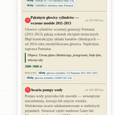
Dorman 917-114 chłodnica oleju 3.6L
5184686AJ chłodnica oleju Pentastar
Pęknięcie głowicy cylindrów —
!!
od 100 000 km
wczesne modele 2011-2013
Głowice cylindrów wczesnej generacji Pentastar
(2011-2013) pękają wskutek obciążeń termicznych.
Błąd konstrukcyjny układu kanałów chłodzących —
od 2014 roku zmodyfikowana głowica. Najdroższa
naprawa Pentastar.
Objawy:
Utrata płynu chłodniczego, przegrzanie, biały dym,
mleczny olej
2000–5000 zł
głowica cylindrów 3.6 Pentastar 2011 2012 2013
REKLAMA
głowica cylindrów 5184071AJ 3.6L
Awaria pompy wody
!!
od 100 000 km
Pompa wody przecieka lub zawodzi — wewnętrzne
uszczelnienia, korozja lub zużycie wirnika.
Wielokrotne awarie udokumentowane w niektórych
pojazdach. Stosować części markowe Gates lub