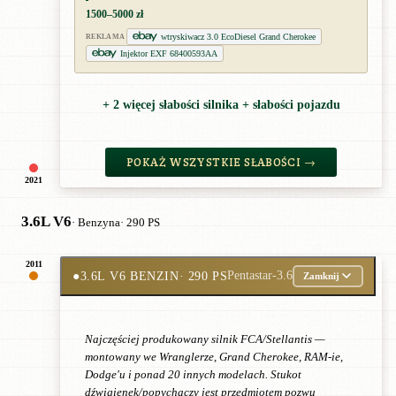
1500–5000 zł
wtryskiwacz 3.0 EcoDiesel Grand Cherokee
REKLAMA
Injektor EXF 68400593AA
+ 2 więcej słabości silnika + słabości pojazdu
POKAŻ WSZYSTKIE SŁABOŚCI →
2021
3.6L V6
· Benzyna
· 290 PS
2011
●
3.6L V6 BENZIN
· 290 PS
Pentastar-3.6
Zamknij
Najczęściej produkowany silnik FCA/Stellantis —
montowany we Wranglerze, Grand Cherokee, RAM-ie,
Dodge'u i ponad 20 innych modelach. Stukot
dźwigienek/popychaczy jest przedmiotem pozwu