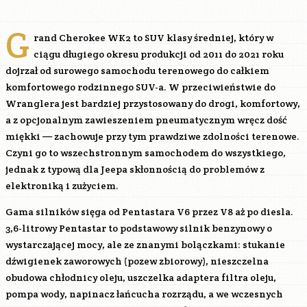
G
rand Cherokee WK2 to SUV klasy średniej, który w
ciągu długiego okresu produkcji od 2011 do 2021 roku
dojrzał od surowego samochodu terenowego do całkiem
komfortowego rodzinnego SUV-a. W przeciwieństwie do
Wranglera jest bardziej przystosowany do drogi, komfortowy,
a z opcjonalnym zawieszeniem pneumatycznym wręcz dość
miękki — zachowuje przy tym prawdziwe zdolności terenowe.
Czyni go to wszechstronnym samochodem do wszystkiego,
jednak z typową dla Jeepa skłonnością do problemów z
elektroniką i zużyciem.
Gama silników sięga od Pentastara V6 przez V8 aż po diesla.
3,6-litrowy Pentastar to podstawowy silnik benzynowy o
wystarczającej mocy, ale ze znanymi bolączkami: stukanie
dźwigienek zaworowych (pozew zbiorowy), nieszczelna
obudowa chłodnicy oleju, uszczelka adaptera filtra oleju,
pompa wody, napinacz łańcucha rozrządu, a we wczesnych