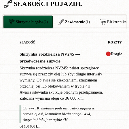
SŁABOŚCI POJAZDU
Skrzynia biegów
(2)
Zawieszenie
(1)
Elektronika
(
SŁABOŚĆ
KOSZTY
Drogie
Skrzynka rozdzielcza NV245 —
✖
przedwczesne zużycie
Skrzynka rozdzielcza NV245: pakiet sprzęgłowy
zużywa się przez zły olej lub zbyt długie interwały
wymiany. Objawia się klekotaniem, szarpaniem
przedniej osi lub blokowaniem w trybie 4H.
Awaria siłownika skutkuje błędnym przełączaniem.
Zalecana wymiana oleju co 36 000 km.
Objawy:
Klekotanie podczas jazdy, ciągnięcie
przedniej osi, komunikat błędu napędu 4x4,
skrzynia blokuje w trybie 4H
od 100 000 km