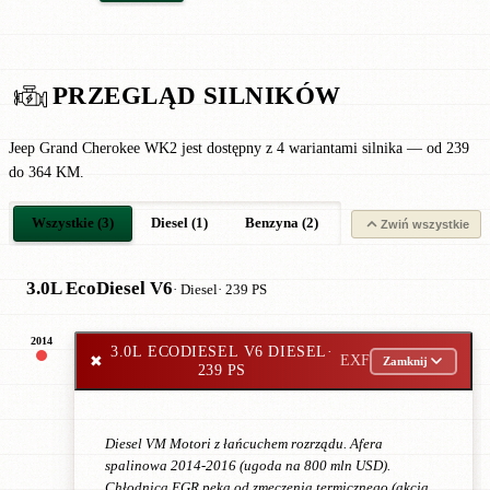
PRZEGLĄD SILNIKÓW
Jeep Grand Cherokee WK2 jest dostępny z 4 wariantami silnika — od 239
do 364 KM.
Wszystkie (3)
Diesel (1)
Benzyna (2)
Zwiń wszystkie
3.0L EcoDiesel V6
· Diesel
· 239 PS
2014
3.0L ECODIESEL V6 DIESEL
·
✖
EXF
Zamknij
239 PS
Diesel VM Motori z łańcuchem rozrządu. Afera
spalinowa 2014-2016 (ugoda na 800 mln USD).
Chłodnica EGR pęka od zmęczenia termicznego (akcja