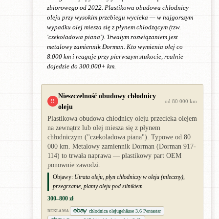
zbiorowego od 2022. Plastikowa obudowa chłodnicy
oleju przy wysokim przebiegu wycieka — w najgorszym
wypadku olej miesza się z płynem chłodzącym (tzw.
'czekoladowa piana'). Trwałym rozwiązaniem jest
metalowy zamiennik Dorman. Kto wymienia olej co
8.000 km i reaguje przy pierwszym stukocie, realnie
dojedzie do 300.000+ km.
Nieszczelność obudowy chłodnicy
!!
od 80 000 km
oleju
Plastikowa obudowa chłodnicy oleju przecieka olejem
na zewnątrz lub olej miesza się z płynem
chłodniczym ("czekoladowa piana"). Typowe od 80
000 km. Metalowy zamiennik Dorman (Dorman 917-
114) to trwała naprawa — plastikowy part OEM
ponownie zawodzi.
Objawy:
Utrata oleju, płyn chłodniczy w oleju (mleczny),
przegrzanie, plamy oleju pod silnikiem
300–800 zł
chłodnica olejugehäuse 3.6 Pentastar
REKLAMA