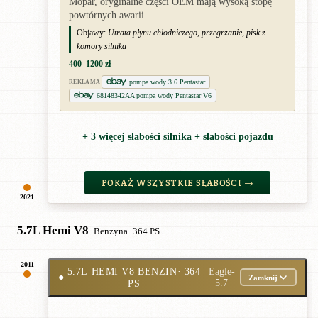
Mopar, oryginalne części OEM mają wysoką stopę
powtórnych awarii.
Objawy:
Utrata płynu chłodniczego, przegrzanie, pisk z
komory silnika
400–1200 zł
pompa wody 3.6 Pentastar
REKLAMA
68148342AA pompa wody Pentastar V6
+ 3 więcej słabości silnika + słabości pojazdu
POKAŻ WSZYSTKIE SŁABOŚCI →
2021
5.7L Hemi V8
· Benzyna
· 364 PS
2011
5.7L HEMI V8 BENZIN
· 364
Eagle-
●
Zamknij
PS
5.7