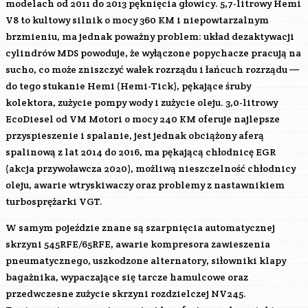
modelach od 2011 do 2013 pęknięcia głowicy. 5,7-litrowy Hemi
V8 to kultowy silnik o mocy 360 KM i niepowtarzalnym
brzmieniu, ma jednak poważny problem: układ dezaktywacji
cylindrów MDS powoduje, że wyłączone popychacze pracują na
sucho, co może zniszczyć wałek rozrządu i łańcuch rozrządu —
do tego stukanie Hemi (Hemi-Tick), pękające śruby
kolektora, zużycie pompy wody i zużycie oleju. 3,0-litrowy
EcoDiesel od VM Motori o mocy 240 KM oferuje najlepsze
przyspieszenie i spalanie, jest jednak obciążony aferą
spalinową z lat 2014 do 2016, ma pękającą chłodnicę EGR
(akcja przywoławcza 2020), możliwą nieszczelność chłodnicy
oleju, awarie wtryskiwaczy oraz problemy z nastawnikiem
turbosprężarki VGT.
W samym pojeździe znane są szarpnięcia automatycznej
skrzyni 545RFE/65RFE, awarie kompresora zawieszenia
pneumatycznego, uszkodzone alternatory, siłowniki klapy
bagażnika, wypaczające się tarcze hamulcowe oraz
przedwczesne zużycie skrzyni rozdzielczej NV245.