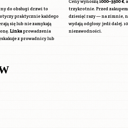
Ceny wynoszą
1000–3500 €
, 
ny do obsługi drzwi to
trzykrotnie. Przed zakupem
 dotyczy praktycznie każdego
dziesięć razy — na zimnie, n
rają się lub nie zamykają
wydają odgłosy: jedź dalej. 
ronę.
Linka
prowadzenia
niezawodności.
yskakuje z prowadnicy lub
ÓW