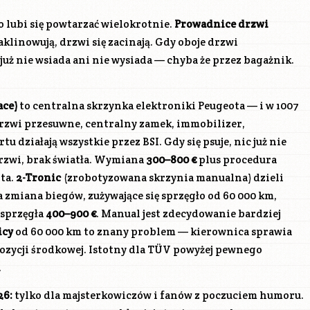
 to lubi się powtarzać wielokrotnie.
Prowadnice drzwi
zaklinowują, drzwi się zacinają. Gdy oboje drzwi
 już nie wsiada ani nie wysiada — chyba że przez bagażnik.
ace)
to centralna skrzynka elektroniki Peugeota — i w 1007
rzwi przesuwne, centralny zamek, immobilizer,
u działają wszystkie przez BSI. Gdy się psuje, nic już nie
drzwi, brak światła. Wymiana
300–800 €
plus procedura
ta.
2-Tronic
(zrobotyzowana skrzynia manualna) dzieli
a zmiana biegów, zużywające się sprzęgło od 60 000 km,
 sprzęgła
400–900 €
. Manual jest zdecydowanie bardziej
icy
od 60 000 km to znany problem — kierownica sprawia
pozycji środkowej. Istotny dla TÜV powyżej pewnego
.
26:
tylko dla majsterkowiczów i fanów z poczuciem humoru.