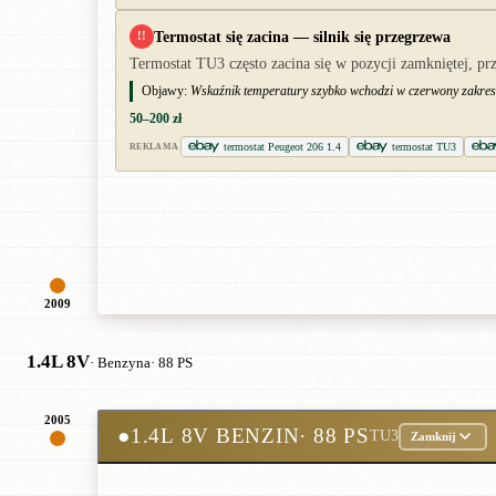
Termostat się zacina — silnik się przegrzewa
!!
Termostat TU3 często zacina się w pozycji zamkniętej, p
Objawy:
Wskaźnik temperatury szybko wchodzi w czerwony zakres, n
50–200 zł
termostat Peugeot 206 1.4
termostat TU3
REKLAMA
2009
1.4L 8V
· Benzyna
· 88 PS
2005
●
1.4L 8V BENZIN
· 88 PS
TU3
Zamknij