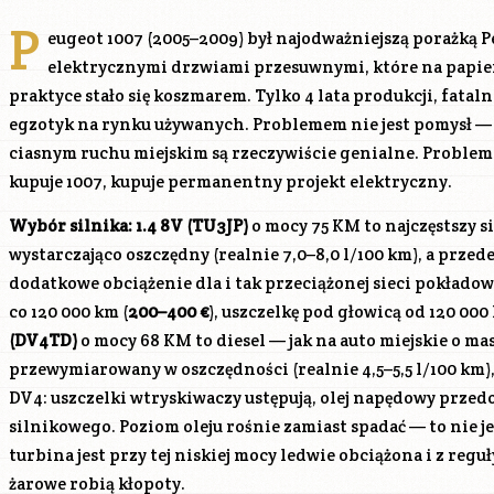
P
eugeot 1007 (2005–2009) był najodważniejszą porażką P
elektrycznymi drzwiami przesuwnymi, które na papier
praktyce stało się koszmarem. Tylko 4 lata produkcji, fatal
egzotyk na rynku używanych. Problemem nie jest pomysł —
ciasnym ruchu miejskim są rzeczywiście genialne. Problemem
kupuje 1007, kupuje permanentny projekt elektryczny.
Wybór silnika:
1.4 8V (TU3JP)
o mocy 75 KM to najczęstszy 
wystarczająco oszczędny (realnie 7,0–8,0 l/100 km), a przed
dodatkowe obciążenie dla i tak przeciążonej sieci pokłado
co 120 000 km (
200–400 €
), uszczelkę pod głowicą od 120 000
(DV4TD)
o mocy 68 KM to diesel — jak na auto miejskie o mas
przewymiarowany w oszczędności (realnie 4,5–5,5 l/100 km
DV4
: uszczelki wtryskiwaczy ustępują, olej napędowy przedos
silnikowego. Poziom oleju rośnie zamiast spadać — to nie je
turbina jest przy tej niskiej mocy ledwie obciążona i z regu
żarowe robią kłopoty.