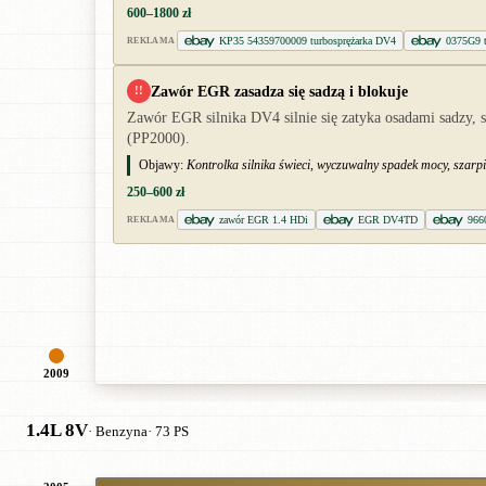
600–1800 zł
KP35 54359700009 turbosprężarka DV4
0375G9 t
REKLAMA
Zawór EGR zasadza się sadzą i blokuje
!!
Zawór EGR silnika DV4 silnie się zatyka osadami sadzy, 
(PP2000).
Objawy:
Kontrolka silnika świeci, wyczuwalny spadek mocy, szarp
250–600 zł
zawór EGR 1.4 HDi
EGR DV4TD
966
REKLAMA
2009
1.4L 8V
· Benzyna
· 73 PS