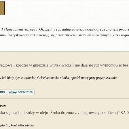
il i łańcuchem rozrządu. Oszczędny i zasadniczo niezawodny, ale ze znanym prob
aniu. Wtryskiwacze zakleszczają się przez zużycie uszczelek miedzianych. Przy regu
węglowe i korozję w gnieździe wtryskiwacza i nie dają się już wymontować b
 lub biały dym z wydechu, świeci kontrolka silnika, spadek mocy przy przyspieszaniu.
 HDi
9663429280
jowy
ka się osadami sadzy w oleju. Śruba drążona z zintegrowanym sitkiem (PSA 0
dechu, kontrolka silnika.