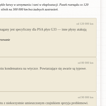
ykle łatwy w utrzymaniu i tani w eksploatacji. Pasek rozrządu co 120
 silnik na 300 000 km bez żadnych zastrzeżeń.
od 120 000 km
magany jest specyficzny dla PSA płyn G33 — inne płyny atakują
grzewanie
od 80 000 km
u kondensatora na wtyczce. Powtarzające się awarie są typowe.
od 90 000 km
atu z niekorzystnie umieszczonym czujnikiem sprzyja problemowi.