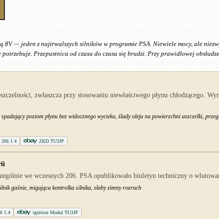
ką 8V — jeden z najtrwalszych silników w programie PSA. Niewiele mocy, ale niezw
potrzebuje. Przepustnica od czasu do czasu się brudzi. Przy prawidłowej obsłudze
eszczelności, zwłaszcza przy stosowaniu niewłaściwego płynu chłodzącego. Wy
spadający poziom płynu bez widocznego wycieku, ślady oleju na powierzchni uszczelki, prze
t 206 1.4
ZKD TU3JP
ii
ególnie we wczesnych 206. PSA opublikowało biuletyn techniczny o wlutowani
lnik gaśnie, migająca kontrolka silnika, słaby zimny rozruch
6 1.4
ignition Modul TU3JP