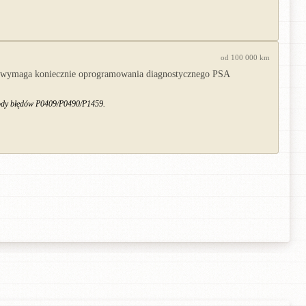
od 100 000 km
anie wymaga koniecznie oprogramowania diagnostycznego PSA
 kody błędów P0409/P0490/P1459.