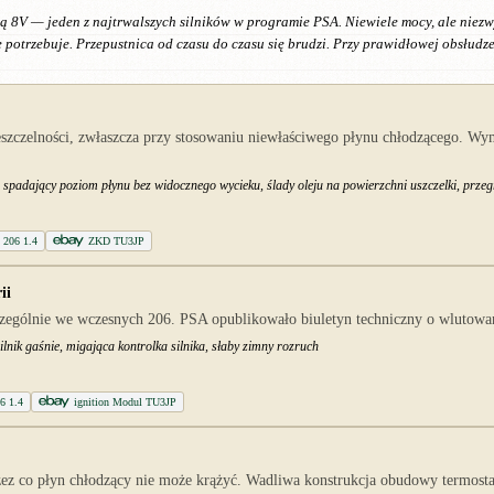
ką 8V — jeden z najtrwalszych silników w programie PSA. Niewiele mocy, ale niezw
potrzebuje. Przepustnica od czasu do czasu się brudzi. Przy prawidłowej obsłudze
eszczelności, zwłaszcza przy stosowaniu niewłaściwego płynu chłodzącego. Wy
spadający poziom płynu bez widocznego wycieku, ślady oleju na powierzchni uszczelki, prze
t 206 1.4
ZKD TU3JP
ii
ególnie we wczesnych 206. PSA opublikowało biuletyn techniczny o wlutowani
lnik gaśnie, migająca kontrolka silnika, słaby zimny rozruch
6 1.4
ignition Modul TU3JP
rzez co płyn chłodzący nie może krążyć. Wadliwa konstrukcja obudowy termost