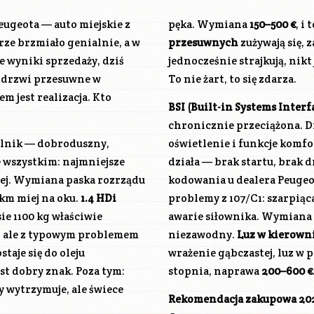
eugeota — auto miejskie z
pęka. Wymiana
150–500 €
, i
ze brzmiało genialnie, a w
przesuwnych
zużywają się, 
ne wyniki sprzedaży, dziś
jednocześnie strajkują, nikt
 drzwi przesuwne w
To nie żart, to się zdarza.
 jest realizacja. Kto
BSI (Built-in Systems Interf
chronicznie przeciążona. D
silnik — dobroduszny,
oświetlenie i funkcje komfort
e wszystkim: najmniejsze
działa — brak startu, brak 
wej. Wymiana paska rozrządu
kodowania u dealera Peugeo
 km miej na oku.
1.4 HDi
problemy z 107/C1: szarpiąc
ie 1100 kg właściwie
awarie siłownika. Wymiana
), ale z typowym problemem
niezawodny.
Luz w kierown
taje się do oleju
wrażenie gąbczastej, luz w 
st dobry znak. Poza tym:
stopnia, naprawa
200–600 €
ły wytrzymuje, ale świece
Rekomendacja zakupowa 20