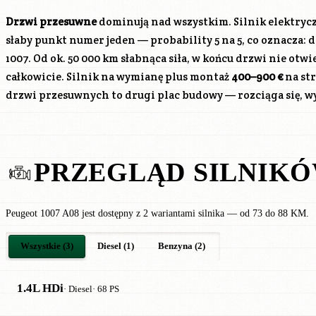
Drzwi przesuwne
dominują nad wszystkim. Silnik elektrycz
słaby punkt numer jeden — probability 5 na 5, co oznacza:
1007. Od ok. 50 000 km słabnąca siła, w końcu drzwi nie otwie
całkowicie. Silnik na wymianę plus montaż
400–900 €
na st
drzwi przesuwnych to drugi plac budowy — rozciąga się, w
PRZEGLĄD SILNIK
Peugeot 1007 A08 jest dostępny z 2 wariantami silnika — od 73 do 88 KM.
Wszystkie (3)
Diesel (1)
Benzyna (2)
1.4L HDi
· Diesel
· 68 PS