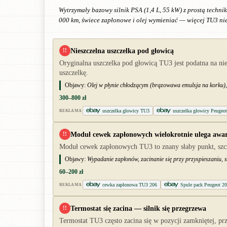
Wytrzymały bazowy silnik PSA (1,4 L, 55 kW) z prostą techni
000 km, świece zapłonowe i olej wymieniać — więcej TU3 nie 
Nieszczelna uszczelka pod głowicą
!!
Oryginalna uszczelka pod głowicą TU3 jest podatna na ni
uszczelkę.
Objawy:
Olej w płynie chłodzącym (brązowawa emulsja na korku), 
300–800 zł
uszczelka głowicy TU3
uszczelka głowicy Peugeo
REKLAMA
Moduł cewek zapłonowych wielokrotnie ulega awar
!!
Moduł cewek zapłonowych TU3 to znany słaby punkt, szcz
Objawy:
Wypadanie zapłonów, zacinanie się przy przyspieszaniu, si
60–200 zł
cewka zapłonowa TU3 206
Spule pack Peugeot 20
REKLAMA
Termostat się zacina — silnik się przegrzewa
!!
Termostat TU3 często zacina się w pozycji zamkniętej, p