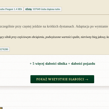
urbo Peugeot 1.4 HDi
037649 śruba drążona turbo
szczególnie przy częstej jeździe na krótkich dystansach. Adaptacja po wymi
iący silnik przy częściowym obciążeniu, podwyższone wartości spalin, nierówny bieg jałowy,
0276280
+ 5 więcej słabości silnika + słabości pojazdu
POKAŻ WSZYSTKIE SŁABOŚCI →