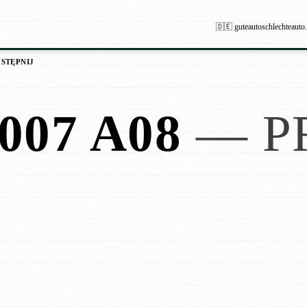
🇩🇪 guteautoschlechteauto
STĘPNIJ
007 A08
— P