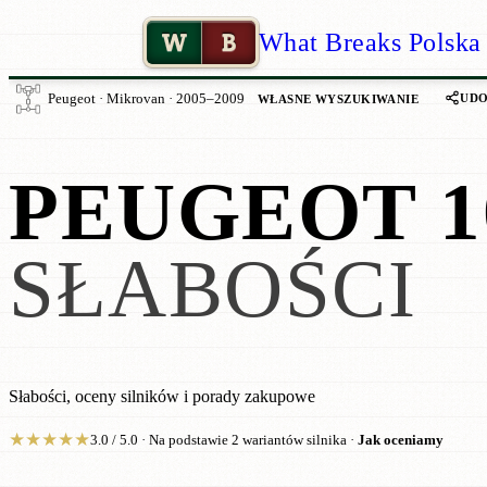
W
B
What Breaks Polska
UDO
Peugeot · Mikrovan · 2005–2009
WŁASNE WYSZUKIWANIE
PEUGEOT 1
SŁABOŚCI
Słabości, oceny silników i porady zakupowe
★
★
★
★
★
3.0 / 5.0 · Na podstawie 2 wariantów silnika ·
Jak oceniamy