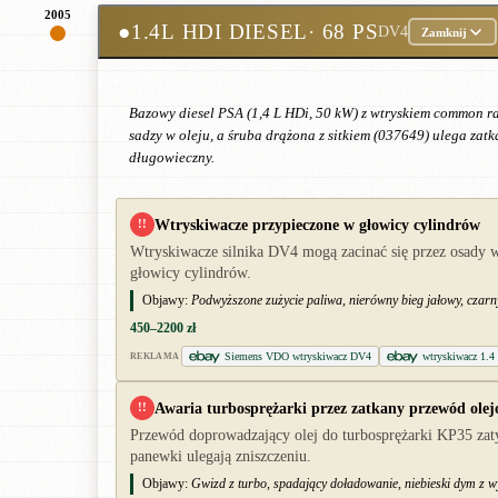
2005
●
1.4L HDI DIESEL
· 68 PS
DV4
Zamknij
Bazowy diesel PSA (1,4 L HDi, 50 kW) z wtryskiem common ra
sadzy w oleju, a śruba drążona z sitkiem (037649) ulega zatk
długowieczny.
Wtryskiwacze przypieczone w głowicy cylindrów
!!
Wtryskiwacze silnika DV4 mogą zacinać się przez osady 
głowicy cylindrów.
Objawy:
Podwyższone zużycie paliwa, nierówny bieg jałowy, czarny
450–2200 zł
Siemens VDO wtryskiwacz DV4
wtryskiwacz 1.4
REKLAMA
Awaria turbosprężarki przez zatkany przewód ole
!!
Przewód doprowadzający olej do turbosprężarki KP35 zaty
panewki ulegają zniszczeniu.
Objawy:
Gwizd z turbo, spadający doładowanie, niebieski dym z wy