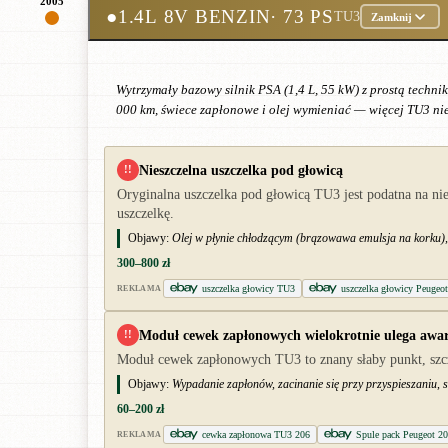
2005
●
1.4L 8V BENZIN
· 73 PS
TU3
Zamknij
Wytrzymały bazowy silnik PSA (1,4 L, 55 kW) z prostą techni
000 km, świece zapłonowe i olej wymieniać — więcej TU3 nie 
Nieszczelna uszczelka pod głowicą
!!
Oryginalna uszczelka pod głowicą TU3 jest podatna na ni
uszczelkę.
Objawy:
Olej w płynie chłodzącym (brązowawa emulsja na korku), 
300–800 zł
uszczelka głowicy TU3
uszczelka głowicy Peugeo
REKLAMA
Moduł cewek zapłonowych wielokrotnie ulega awar
!!
Moduł cewek zapłonowych TU3 to znany słaby punkt, szcz
Objawy:
Wypadanie zapłonów, zacinanie się przy przyspieszaniu, si
60–200 zł
cewka zapłonowa TU3 206
Spule pack Peugeot 20
REKLAMA