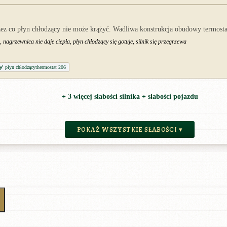
rzez co płyn chłodzący nie może krążyć. Wadliwa konstrukcja obudowy termost
agrzewnica nie daje ciepła, płyn chłodzący się gotuje, silnik się przegrzewa
płyn chłodzącythermostat 206
+ 3 więcej słabości silnika + słabości pojazdu
POKAŻ WSZYSTKIE SŁABOŚCI ▾