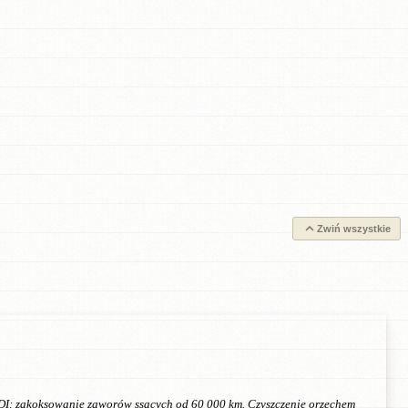
Zwiń wszystkie
DI: zakoksowanie zaworów ssących od 60 000 km. Czyszczenie orzechem