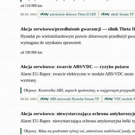
od 110 000 km
pierścienie tłokowe Theta II GDI
silnik Sonata YF 
REKLAMA
Akcja serwisowa/przedłużenie gwarancji — silnik Theta 
✖
Hyundai po wielomiliardowym pozwie zbiorowym przedłużył gwarancj
wymagana do uzyskania uprawnień.
od 100 000 km
Akcja serwisowa: zwarcie ABS/VDC — ryzyko pożaru
✖
Alarm EU-Rapex: zwarcie elektryczne w module ABS/VDC może pow
wymiany.
Objawy:
Kontrolka ABS, zapach spalenizny, w najgorszym przypadk
ABS sterownik Hyundai Sonata YF
VDC module S
REKLAMA
Akcja serwisowa: niewystarczająca ochrona antykorozyjna
✖
Alarm EU-Rapex: niewystarczająca ochrona antykorozyjna belki ty
Objawy:
Rdza na podramie tylnej osi, zmieniona stabilność jazdy, 