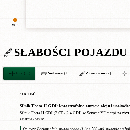
2014
SŁABOŚCI POJAZDU
Inne
(11)
Nadwozie
(1)
Zawieszenie
(2)
SŁABOŚĆ
Silnik Theta II GDI: katastrofalne zużycie oleju i uszkodze
✖
Silnik Theta II GDI (2.0T / 2.4 GDI) w Sonacie YF cierpi na zbyt 
zatarcie łożysk.
Objawy:
Poziom oleju szybko spada (1 l na 700 km), stukanie z silni