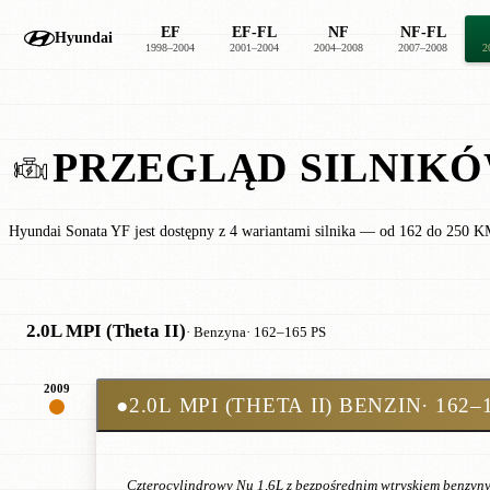
EF
EF-FL
NF
NF-FL
Hyundai
1998–2004
2001–2004
2004–2008
2007–2008
2
PRZEGLĄD SILNIK
Hyundai Sonata YF jest dostępny z 4 wariantami silnika — od 162 do 250 K
2.0L MPI (Theta II)
· Benzyna
· 162–165 PS
2009
●
2.0L MPI (THETA II) BENZIN
· 162–
Czterocylindrowy Nu 1,6L z bezpośrednim wtryskiem benzyn