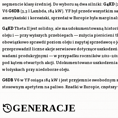
segmencie klasy średniej. Do wyboru są dwa silniki:
G4KD
(
V6
G6DB
(3,3 l Lambda, 184 kW). YF był przede wszystkim
amerykański i koreański, sprzedaż w Europie była marginal
G4KD
Theta II jest solidny, ale ma udokumentowaną histor
oleju i — przy wyższych przebiegach — zużycia pierścieni
obowiązkowo sprawdź poziom oleju i zapytaj sprzedawcę o j
przeprowadził liczne akcje serwisowe dotyczące uszkodze
wadami produkcyjnymi — w przypadku roczników 2011–201
pod kątem otwartych akcji. Udokumentowano uszkodzenia s
w łożyskach przy niedoborze oleju.
G6DB
V6 w YF osiąga 184 kW i jest przyjemnie swobodnym 
stosownym apetytem na paliwo. Rzadki w Europie, częstszy 
GENERACJE