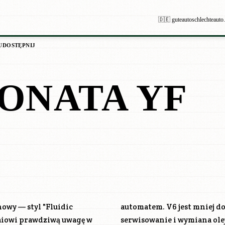
🇩🇪 guteautoschlechteauto
UDOSTĘPNIJ
ONATA YF
owy — styl "Fluidic
automatem. V6 jest mniej do
daiowi prawdziwą uwagę w
serwisowanie i wymiana ole