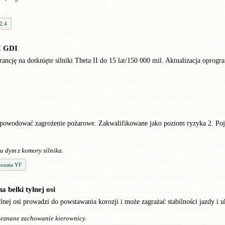
2.4
II GDI
ę na dotknięte silniki Theta II do 15 lat/150 000 mil. Aktualizacja oprogra
odować zagrożenie pożarowe. Zakwalifikowane jako poziom ryzyka 2. Pojazd
u dym z komory silnika.
onata YF
 belki tylnej osi
lnej osi prowadzi do powstawania korozji i może zagrażać stabilności jazdy i
nieznane zachowanie kierownicy.