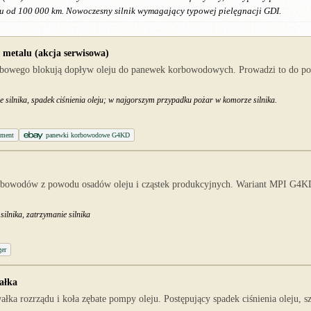
ju od 100 000 km. Nowoczesny silnik wymagający typowej pielęgnacji GDI.
metalu (akcja serwisowa)
owego blokują dopływ oleju do panewek korbowodowych. Prowadzi to do postępu
nie silnika, spadek ciśnienia oleju; w najgorszym przypadku pożar w komorze silnika.
cement
panewki korbowodowe G4KD
korbowodów z powodu osadów oleju i cząstek produkcyjnych. Wariant MPI G4KD 
silnika, zatrzymanie silnika
ger
ałka
ałka rozrządu i koła zębate pompy oleju. Postępujący spadek ciśnienia oleju, 