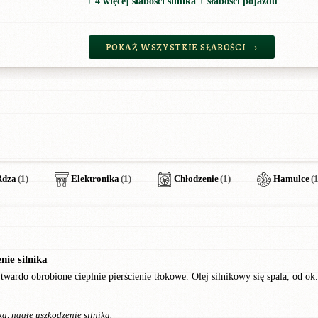
+ 4 więcej słabości silnika + słabości pojazdu
POKAŻ WSZYSTKIE SŁABOŚCI →
Rdza
(1)
Elektronika
(1)
Chłodzenie
(1)
Hamulce
(1
nie silnika
twardo obrobione cieplnie pierścienie tłokowe. Olej silnikowy się spala, od ok
ka, nagłe uszkodzenie silnika.