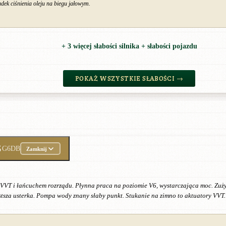
dek ciśnienia oleju na biegu jałowym.
+ 3 więcej słabości silnika + słabości pojazdu
POKAŻ WSZYSTKIE SŁABOŚCI →
S
G6DB
Zamknij
 i łańcuchem rozrządu. Płynna praca na poziomie V6, wystarczająca moc. Zużycie
tsza usterka. Pompa wody znany słaby punkt. Stukanie na zimno to aktuatory VVT. 