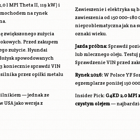
2,0 l MPI Theta II, 119 kW) i
Zawieszenie i elektryka są b
 samochodem na rynek
zawieszenia od 150 000–180 
na.
nieproblematyczna jak na s
ię zwiększonego zużycia
oznaki wieku.
 tłokowych. Przed zakupem
Jazda próbna:
Sprawdź pozio
ego zużycie. Hyundai
lub mlecznego oleju. Testuj
ń łożysk spowodowanych
Sprawdzenie VIN przed zak
3 koniecznie sprawdź VIN
ilnika przez opiłki metalu
Rynek 2026:
W Polsce YF Son
egzemplarze poniżej 150 000 
silnikiem — jednak ze
Insider Pick:
G4KD
2.0 MPI 
w USA jako wersja z
czystym olejem
— najbardzie