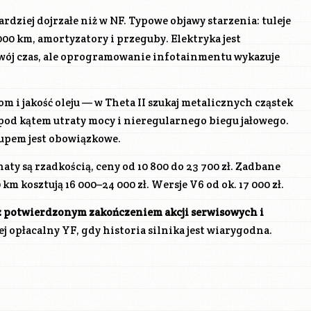
ardziej dojrzałe niż w NF. Typowe objawy starzenia: tuleje
000 km, amortyzatory i przeguby. Elektryka jest
wój czas, ale oprogramowanie infotainmentu wykazuje
m i jakość oleju — w Theta II szukaj metalicznych cząstek
 pod kątem utraty mocy i nieregularnego biegu jałowego.
upem jest obowiązkowe.
aty są rzadkością, ceny od 10 800 do 23 700 zł. Zadbane
km kosztują 16 000–24 000 zł. Wersje V6 od ok. 17 000 zł.
z potwierdzonym zakończeniem akcji serwisowych i
j opłacalny YF, gdy historia silnika jest wiarygodna.