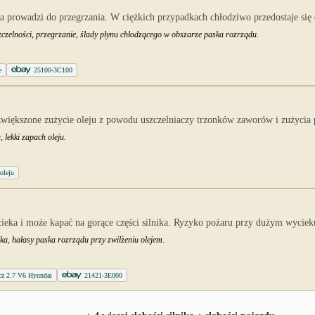
 prowadzi do przegrzania. W ciężkich przypadkach chłodziwo przedostaje się 
zczelności, przegrzanie, ślady płynu chłodzącego w obszarze paska rozrządu.
e
25100-3C100
kszone zużycie oleju z powodu uszczelniaczy trzonków zaworów i zużycia pie
 lekki zapach oleju.
oleju
ieka i może kapać na gorące części silnika. Ryzyko pożaru przy dużym wyciek
ika, hałasy paska rozrządu przy zwilżeniu olejem.
acz 2.7 V6 Hyundai
21421-3E000