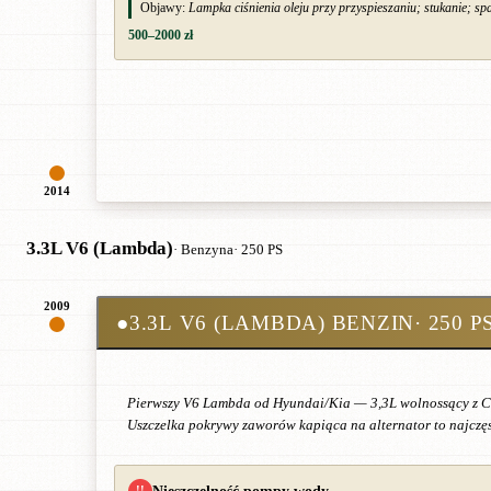
Objawy:
Lampka ciśnienia oleju przy przyspieszaniu; stukanie; spa
500–2000 zł
2014
3.3L V6 (Lambda)
· Benzyna
· 250 PS
2009
●
3.3L V6 (LAMBDA) BENZIN
· 250 P
Pierwszy V6 Lambda od Hyundai/Kia — 3,3L wolnossący z CVVT
Uszczelka pokrywy zaworów kapiąca na alternator to najczęs
Nieszczelność pompy wody
!!