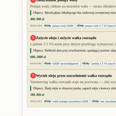
Pompa wody cieknie na uszczelce wału — utrata chłodziwa
Objawy:
Wyciek płynu chłodzącego bez widocznej zewnętrznej nies
400–900 zł
pompa wody G6DB
pompa wody 2.7 V6 Santa F
REKLAMA
Zużycie oleju i zużycie wałka rozrządu
!!
Lambda 3.3 V6 może przy dużym przebiegu wykazywać zwię
Objawy:
Niebieski dym przy uruchomieniu, spadający poziom oleju,
600–2000 zł
G6DB valveschaftgaskets
Lambda 3.3 V6 zużycie 
REKLAMA
Wyciek oleju przez uszczelnienie wałka rozrządu
!!
Simmerring wałka rozrządu staje się porowaty — olej wyc
Objawy:
Ślady oleju w obszarze paska, zapach oleju z komory siln
300–800 zł
wałek rozrządu uszczelniacz G6DB
cam uszczelni
REKLAMA