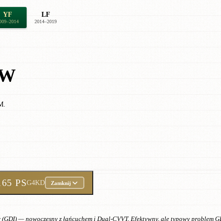
YF
LF
009–2014
2014–2019
ÓW
M.
165 PS
G4KD
Zamknij
y (GDI) — nowoczesny z łańcuchem i Dual-CVVT. Efektywny, ale typowy problem G