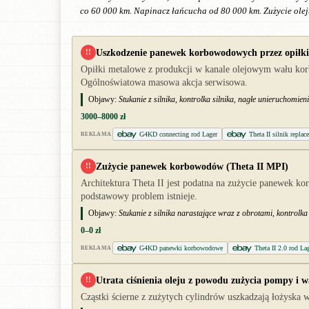
co 60 000 km. Napinacz łańcucha od 80 000 km. Zużycie ole
Uszkodzenie panewek korbowodowych przez opiłki 
!!
Opiłki metalowe z produkcji w kanale olejowym wału korb
Ogólnoświatowa masowa akcja serwisowa.
Objawy:
Stukanie z silnika, kontrolka silnika, nagłe unieruchomie
3000–8000 zł
G4KD connecting rod Lager
Theta II silnik repla
REKLAMA
Zużycie panewek korbowodów (Theta II MPI)
!!
Architektura Theta II jest podatna na zużycie panewek 
podstawowy problem istnieje.
Objawy:
Stukanie z silnika narastające wraz z obrotami, kontrolka 
0–0 zł
G4KD panewki korbowodowe
Theta II 2.0 rod La
REKLAMA
Utrata ciśnienia oleju z powodu zużycia pompy i w
!!
Cząstki ścierne z zużytych cylindrów uszkadzają łożyska w