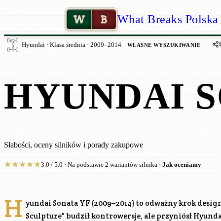
W
B
What Breaks Polska
Hyundai · Klasa średnia · 2009–2014
WŁASNE WYSZUKIWANIE
HYUNDAI S
Słabości, oceny silników i porady zakupowe
★
★
★
★
★
3.0 / 5.0 · Na podstawie 2 wariantów silnika ·
Jak oceniamy
H
yundai Sonata YF (2009–2014) to odważny krok design
Sculpture" budził kontrowersje, ale przyniósł Hyun