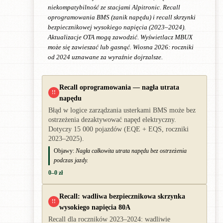
niekompatybilność ze stacjami Alpitronic. Recall
oprogramowania BMS (zanik napędu) i recall skrzynki
bezpiecznikowej wysokiego napięcia (2023–2024).
Aktualizacje OTA mogą zawodzić. Wyświetlacz MBUX
może się zawieszać lub gasnąć. Wiosna 2026: roczniki
od 2024 uznawane za wyraźnie dojrzalsze.
Recall oprogramowania — nagła utrata
!!
napędu
Błąd w logice zarządzania usterkami BMS może bez
ostrzeżenia dezaktywować napęd elektryczny.
Dotyczy 15 000 pojazdów (EQE + EQS, roczniki
2023–2025).
Objawy:
Nagła całkowita utrata napędu bez ostrzeżenia
podczas jazdy.
0–0 zł
Recall: wadliwa bezpiecznikowa skrzynka
!!
wysokiego napięcia 80A
Recall dla roczników 2023–2024: wadliwie