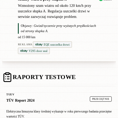
Wzmożony szum wiatru od około 120 km/h przy
uszczelce słupka A. Regulacja uszczelki drzwi w
serwisie zazwyczaj rozwiązuje problem.
Objawy:
Gwizd/syczenie przy wyższych prędkościach
od strony słupka A.
od 15 000 km
EQE uszczelka drzwi
REKLAMA
V295 door seal
RAPORTY TESTOWE
TUEV
PRZECIĘTNIE
TÜV Report 2024
Elektryczna limuzyna klasy średniej wykazuje w roku pierwszego badania przeciętne
wartości TÜV.