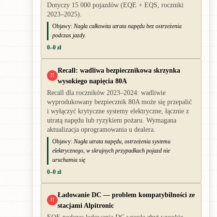
Dotyczy 15 000 pojazdów (EQE + EQS, roczniki
2023–2025).
Objawy:
Nagła całkowita utrata napędu bez ostrzeżenia
podczas jazdy.
0–0 zł
Recall: wadliwa bezpiecznikowa skrzynka
!!
wysokiego napięcia 80A
Recall dla roczników 2023–2024: wadliwie
wyprodukowany bezpiecznik 80A może się przepalić
i wyłączyć krytyczne systemy elektryczne, łącznie z
utratą napędu lub ryzykiem pożaru. Wymagana
aktualizacja oprogramowania u dealera.
Objawy:
Nagła utrata napędu, ostrzeżenia systemu
elektrycznego, w skrajnych przypadkach pojazd nie
uruchamia się
0–0 zł
Ładowanie DC — problem kompatybilności ze
!!
stacjami Alpitronic