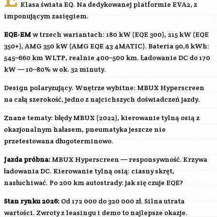
Klasa świata EQ. Na dedykowanej platformie EVA2, z
imponującym zasięgiem.
EQE-EM
w trzech wariantach: 180 kW (EQE 300), 215 kW (EQE
350+), AMG 350 kW (AMG EQE 43 4MATIC). Bateria 90,6 kWh:
545–660 km WLTP, realnie 400–500 km. Ładowanie DC do 170
kW — 10–80% w ok. 32 minuty.
Design polaryzujący. Wnętrze wybitne: MBUX Hyperscreen
na całą szerokość, jedno z najcichszych doświadczeń jazdy.
Znane tematy: błędy MBUX (2022), kierowanie tylną osią z
okazjonalnym hałasem, pneumatyka jeszcze nie
przetestowana długoterminowo.
Jazda próbna:
MBUX Hyperscreen — responsywność. Krzywa
ładowania DC. Kierowanie tylną osią: ciasny skręt,
nasłuchiwać. Po 200 km autostrady: jak się czuje EQE?
Stan rynku 2026:
Od 172 000 do 320 000 zł. Silna utrata
wartości. Zwroty z leasingu i demo to najlepsze okazje.