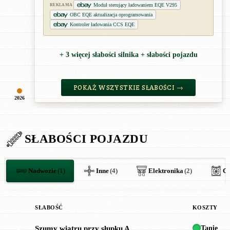
Moduł sterujący ładowaniem EQE V295
REKLAMA
OBC EQE aktualizacja oprogramowania
Kontroler ładowania CCS EQE
+ 3 więcej słabości silnika + słabości pojazdu
POKAŻ WSZYSTKIE SŁABOŚCI →
2026
SŁABOŚCI POJAZDU
Nadwozie
(1)
Inne
(4)
Elektronika
(2)
Ch
SŁABOŚĆ
KOSZTY
Tanie
Szumy wiatru przy słupku A
●