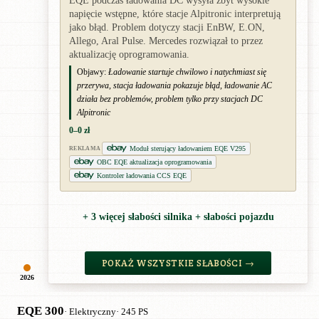
EQE podczas ładowania DC wysyła zbyt wysokie
napięcie wstępne, które stacje Alpitronic interpretują
jako błąd. Problem dotyczy stacji EnBW, E.ON,
Allego, Aral Pulse. Mercedes rozwiązał to przez
aktualizację oprogramowania.
Objawy:
Ładowanie startuje chwilowo i natychmiast się
przerywa, stacja ładowania pokazuje błąd, ładowanie AC
działa bez problemów, problem tylko przy stacjach DC
Alpitronic
0–0 zł
Moduł sterujący ładowaniem EQE V295
REKLAMA
OBC EQE aktualizacja oprogramowania
Kontroler ładowania CCS EQE
+ 3 więcej słabości silnika + słabości pojazdu
POKAŻ WSZYSTKIE SŁABOŚCI →
2026
EQE 300
· Elektryczny
· 245 PS