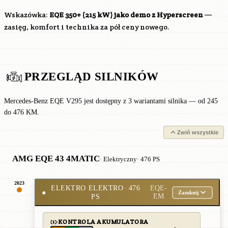
Wskazówka:
EQE 350+ (215 kW) jako demo z Hyperscreen
—
zasięg, komfort i technika za pół ceny nowego.
PRZEGLĄD SILNIKÓW
Mercedes-Benz EQE V295 jest dostępny z 3 wariantami silnika — od 245
do 476 KM.
Zwiń wszystkie
AMG EQE 43 4MATIC
· Elektryczny
· 476 PS
2023
ELEKTRO ELEKTRO
· 476
EQE-
●
Zamknij
PS
EM
KONTROLA AKUMULATORA