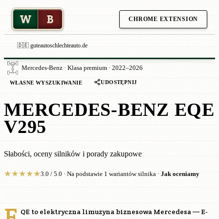
W
B
CHROME EXTENSION
🇩🇪 guteautoschlechteauto.de
Mercedes-Benz · Klasa premium · 2022–2026
UDOSTĘPNIJ
WŁASNE WYSZUKIWANIE
MERCEDES-BENZ EQE
V295
Słabości, oceny silników i porady zakupowe
★
★
★
★
★
3.0 / 5.0 · Na podstawie 1 wariantów silnika ·
Jak oceniamy
E
QE to elektryczna limuzyna biznesowa Mercedesa — E-