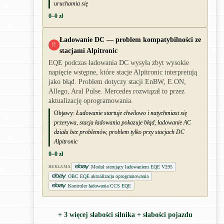
uruchamia się
0–0 zł
Ładowanie DC — problem kompatybilności ze
!!
stacjami Alpitronic
EQE podczas ładowania DC wysyła zbyt wysokie
napięcie wstępne, które stacje Alpitronic interpretują
jako błąd. Problem dotyczy stacji EnBW, E.ON,
Allego, Aral Pulse. Mercedes rozwiązał to przez
aktualizację oprogramowania.
Objawy:
Ładowanie startuje chwilowo i natychmiast się
przerywa, stacja ładowania pokazuje błąd, ładowanie AC
działa bez problemów, problem tylko przy stacjach DC
Alpitronic
0–0 zł
Moduł sterujący ładowaniem EQE V295
REKLAMA
OBC EQE aktualizacja oprogramowania
Kontroler ładowania CCS EQE
+ 3 więcej słabości silnika + słabości pojazdu