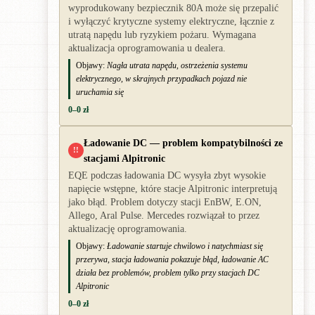
wyprodukowany bezpiecznik 80A może się przepalić
i wyłączyć krytyczne systemy elektryczne, łącznie z
utratą napędu lub ryzykiem pożaru. Wymagana
aktualizacja oprogramowania u dealera.
Objawy:
Nagła utrata napędu, ostrzeżenia systemu
elektrycznego, w skrajnych przypadkach pojazd nie
uruchamia się
0–0 zł
Ładowanie DC — problem kompatybilności ze
!!
stacjami Alpitronic
EQE podczas ładowania DC wysyła zbyt wysokie
napięcie wstępne, które stacje Alpitronic interpretują
jako błąd. Problem dotyczy stacji EnBW, E.ON,
Allego, Aral Pulse. Mercedes rozwiązał to przez
aktualizację oprogramowania.
Objawy:
Ładowanie startuje chwilowo i natychmiast się
przerywa, stacja ładowania pokazuje błąd, ładowanie AC
działa bez problemów, problem tylko przy stacjach DC
Alpitronic
0–0 zł