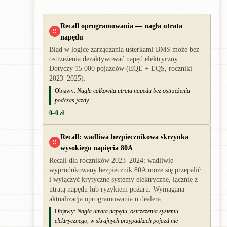
Recall oprogramowania — nagła utrata
!!
napędu
Błąd w logice zarządzania usterkami BMS może bez
ostrzeżenia dezaktywować napęd elektryczny.
Dotyczy 15 000 pojazdów (EQE + EQS, roczniki
2023–2025).
Objawy:
Nagła całkowita utrata napędu bez ostrzeżenia
podczas jazdy.
0–0 zł
Recall: wadliwa bezpiecznikowa skrzynka
!!
wysokiego napięcia 80A
Recall dla roczników 2023–2024: wadliwie
wyprodukowany bezpiecznik 80A może się przepalić
i wyłączyć krytyczne systemy elektryczne, łącznie z
utratą napędu lub ryzykiem pożaru. Wymagana
aktualizacja oprogramowania u dealera.
Objawy:
Nagła utrata napędu, ostrzeżenia systemu
elektrycznego, w skrajnych przypadkach pojazd nie