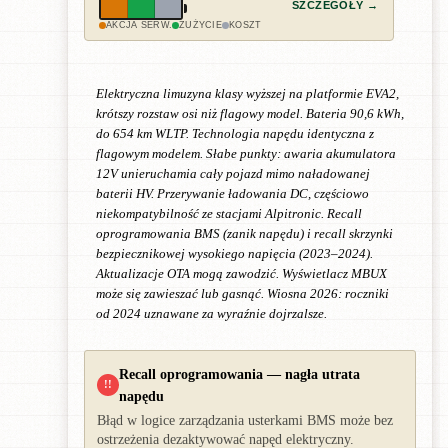
SZCZEGÓŁY →
AKCJA SERW.
ZUŻYCIE
KOSZT
Elektryczna limuzyna klasy wyższej na platformie EVA2,
krótszy rozstaw osi niż flagowy model. Bateria 90,6 kWh,
do 654 km WLTP. Technologia napędu identyczna z
flagowym modelem. Słabe punkty: awaria akumulatora
12V unieruchamia cały pojazd mimo naładowanej
baterii HV. Przerywanie ładowania DC, częściowo
niekompatybilność ze stacjami Alpitronic. Recall
oprogramowania BMS (zanik napędu) i recall skrzynki
bezpiecznikowej wysokiego napięcia (2023–2024).
Aktualizacje OTA mogą zawodzić. Wyświetlacz MBUX
może się zawieszać lub gasnąć. Wiosna 2026: roczniki
od 2024 uznawane za wyraźnie dojrzalsze.
Recall oprogramowania — nagła utrata
!!
napędu
Błąd w logice zarządzania usterkami BMS może bez
ostrzeżenia dezaktywować napęd elektryczny.