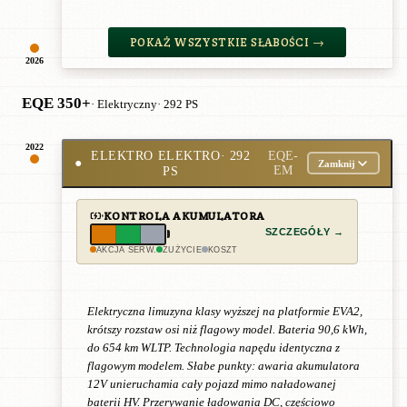
POKAŻ WSZYSTKIE SŁABOŚCI →
2026
EQE 350+
· Elektryczny
· 292 PS
2022
ELEKTRO ELEKTRO
· 292
EQE-
●
Zamknij
PS
EM
KONTROLA AKUMULATORA
SZCZEGÓŁY →
AKCJA SERW.
ZUŻYCIE
KOSZT
Elektryczna limuzyna klasy wyższej na platformie EVA2,
krótszy rozstaw osi niż flagowy model. Bateria 90,6 kWh,
do 654 km WLTP. Technologia napędu identyczna z
flagowym modelem. Słabe punkty: awaria akumulatora
12V unieruchamia cały pojazd mimo naładowanej
baterii HV. Przerywanie ładowania DC, częściowo