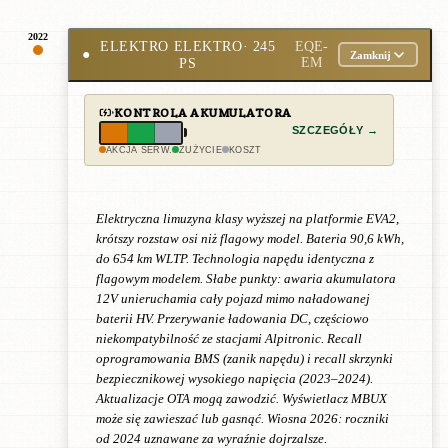
2022
ELEKTRO ELEKTRO
· 245
EQE-
●
Zamknij
PS
EM
KONTROLA AKUMULATORA
SZCZEGÓŁY →
AKCJA SERW.
ZUŻYCIE
KOSZT
Elektryczna limuzyna klasy wyższej na platformie EVA2,
krótszy rozstaw osi niż flagowy model. Bateria 90,6 kWh,
do 654 km WLTP. Technologia napędu identyczna z
flagowym modelem. Słabe punkty: awaria akumulatora
12V unieruchamia cały pojazd mimo naładowanej
baterii HV. Przerywanie ładowania DC, częściowo
niekompatybilność ze stacjami Alpitronic. Recall
oprogramowania BMS (zanik napędu) i recall skrzynki
bezpiecznikowej wysokiego napięcia (2023–2024).
Aktualizacje OTA mogą zawodzić. Wyświetlacz MBUX
może się zawieszać lub gasnąć. Wiosna 2026: roczniki
od 2024 uznawane za wyraźnie dojrzalsze.