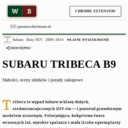
W
B
CHROME EXTENSION
🇩🇪 guteautoschlechteauto.de
Subaru · Duży SUV · 2006–2014
WŁASNE WYSZUKIWANIE
UDOSTĘPNIJ
SUBARU TRIBECA B9
Słabości, oceny silników i porady zakupowe
T
ribeca to wypad Subaru w klasę dużych,
siedmiomiejscowych SUV-ów — i pozostał prawdziwym
modelem niszowym. Polaryzująca, kokpitowa twarz
wczesnych lat, wysokie spalanie i mała liczba egzemplarzy