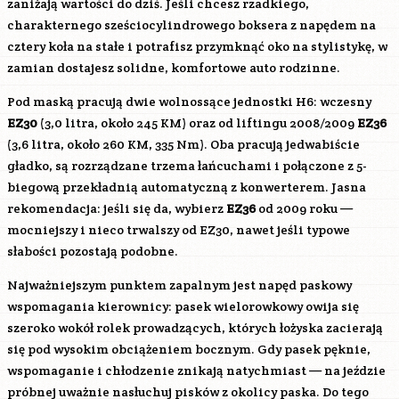
zaniżają wartości do dziś. Jeśli chcesz rzadkiego,
charakternego sześciocylindrowego boksera z napędem na
cztery koła na stałe i potrafisz przymknąć oko na stylistykę, w
zamian dostajesz solidne, komfortowe auto rodzinne.
Pod maską pracują dwie wolnossące jednostki H6: wczesny
EZ30
(3,0 litra, około 245 KM) oraz od liftingu 2008/2009
EZ36
(3,6 litra, około 260 KM, 335 Nm). Oba pracują jedwabiście
gładko, są rozrządzane trzema łańcuchami i połączone z 5-
biegową przekładnią automatyczną z konwerterem. Jasna
rekomendacja: jeśli się da, wybierz
EZ36
od 2009 roku —
mocniejszy i nieco trwalszy od EZ30, nawet jeśli typowe
słabości pozostają podobne.
Najważniejszym punktem zapalnym jest napęd paskowy
wspomagania kierownicy: pasek wielorowkowy owija się
szeroko wokół rolek prowadzących, których łożyska zacierają
się pod wysokim obciążeniem bocznym. Gdy pasek pęknie,
wspomaganie i chłodzenie znikają natychmiast — na jeździe
próbnej uważnie nasłuchuj pisków z okolicy paska. Do tego