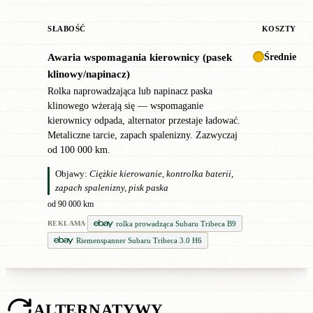
SŁABOŚĆ
KOSZTY
Średnie
Awaria wspomagania kierownicy (pasek
!
klinowy/napinacz)
Rolka naprowadzająca lub napinacz paska
klinowego wżerają się — wspomaganie
kierownicy odpada, alternator przestaje ładować.
Metaliczne tarcie, zapach spalenizny. Zazwyczaj
od 100 000 km.
Objawy:
Ciężkie kierowanie, kontrolka baterii,
zapach spalenizny, pisk paska
od 90 000 km
rolka prowadząca Subaru Tribeca B9
REKLAMA
Riemenspanner Subaru Tribeca 3.0 H6
ALTERNATYWY