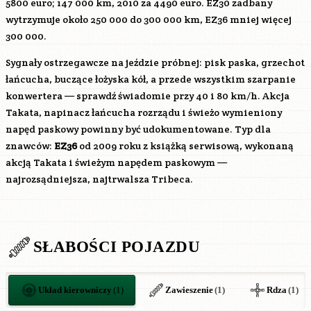
5800 euro; 147 000 km, 2010 za 4490 euro. EZ30 zadbany
wytrzymuje około 250 000 do 300 000 km, EZ36 mniej więcej
300 000.
Sygnały ostrzegawcze na jeździe próbnej: pisk paska, grzechot
łańcucha, buczące łożyska kół, a przede wszystkim szarpanie
konwertera — sprawdź świadomie przy 40 i 80 km/h. Akcja
Takata, napinacz łańcucha rozrządu i świeżo wymieniony
napęd paskowy powinny być udokumentowane. Typ dla
znawców:
EZ36
od 2009 roku z książką serwisową, wykonaną
akcją Takata i świeżym napędem paskowym —
najrozsądniejsza, najtrwalsza Tribeca.
SŁABOŚCI POJAZDU
Układ kierowniczy
(1)
Zawieszenie
(1)
Rdza
(1)