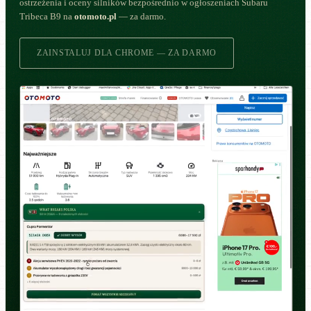
ostrzeżenia i oceny silników bezpośrednio w ogłoszeniach Subaru
Tribeca B9 na
otomoto.pl
— za darmo.
ZAINSTALUJ DLA CHROME — ZA DARMO