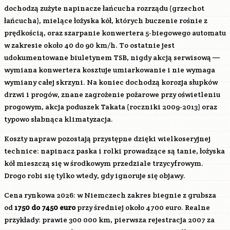
dochodzą zużyte napinacze łańcucha rozrządu (grzechot
łańcucha), mielące łożyska kół, których buczenie rośnie z
prędkością, oraz szarpanie konwertera 5-biegowego automatu
w zakresie około 40 do 90 km/h. To ostatnie jest
udokumentowane biuletynem TSB, nigdy akcją serwisową —
wymiana konwertera kosztuje umiarkowanie i nie wymaga
wymiany całej skrzyni. Na koniec dochodzą korozja słupków
drzwi i progów, znane zagrożenie pożarowe przy oświetleniu
progowym, akcja poduszek Takata (roczniki 2009-2013) oraz
typowo słabnąca klimatyzacja.
Koszty napraw pozostają przystępne dzięki wielkoseryjnej
technice: napinacz paska i rolki prowadzące są tanie, łożyska
kół mieszczą się w środkowym przedziale trzycyfrowym.
Drogo robi się tylko wtedy, gdy ignoruje się objawy.
Cena rynkowa 2026: w Niemczech zakres biegnie z grubsza
od
1750 do 7450 euro
przy średniej około 4700 euro. Realne
przykłady: prawie 300 000 km, pierwsza rejestracja 2007 za