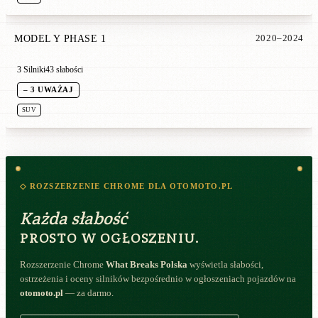
MODEL Y PHASE 1
2020–2024
3 Silniki
43 słabości
– 3 UWAŻAJ
SUV
◇ ROZSZERZENIE CHROME DLA OTOMOTO.PL
Każda słabość
PROSTO W OGŁOSZENIU.
Rozszerzenie Chrome
What Breaks Polska
wyświetla słabości,
ostrzeżenia i oceny silników bezpośrednio w ogłoszeniach pojazdów na
otomoto.pl
— za darmo.