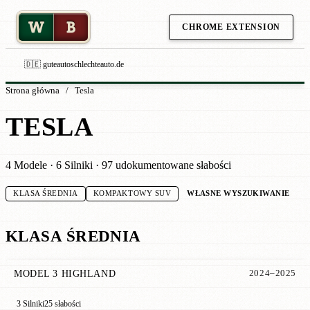
W
B
CHROME EXTENSION
🇩🇪 guteautoschlechteauto.de
Strona główna
/
Tesla
TESLA
4 Modele · 6 Silniki · 97 udokumentowane słabości
WŁASNE WYSZUKIWANIE
KLASA ŚREDNIA
KOMPAKTOWY SUV
KLASA ŚREDNIA
MODEL 3 HIGHLAND
2024–2025
3 Silniki
25 słabości