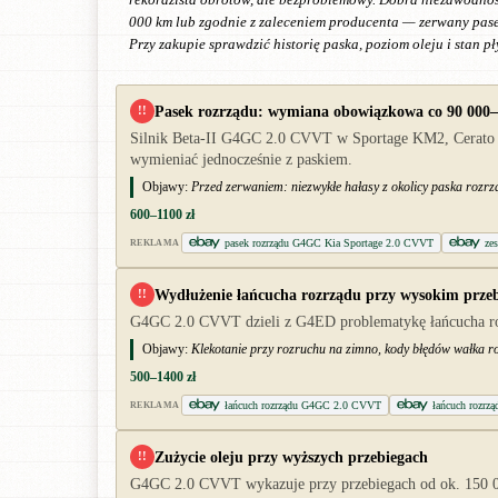
000 km lub zgodnie z zaleceniem producenta — zerwany pase
Przy zakupie sprawdzić historię paska, poziom oleju i stan p
Pasek rozrządu: wymiana obowiązkowa co 90 000
!!
Silnik Beta-II G4GC 2.0 CVVT w Sportage KM2, Cerato i 
wymieniać jednocześnie z paskiem.
Objawy:
Przed zerwaniem: niezwykłe hałasy z okolicy paska rozr
600–1100 zł
pasek rozrządu G4GC Kia Sportage 2.0 CVVT
ze
REKLAMA
Wydłużenie łańcucha rozrządu przy wysokim prze
!!
G4GC 2.0 CVVT dzieli z G4ED problematykę łańcucha rozr
Objawy:
Klekotanie przy rozruchu na zimno, kody błędów wałka ro
500–1400 zł
łańcuch rozrządu G4GC 2.0 CVVT
łańcuch rozrzą
REKLAMA
Zużycie oleju przy wyższych przebiegach
!!
G4GC 2.0 CVVT wykazuje przy przebiegach od ok. 150 000