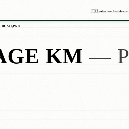
🇩🇪 guteautoschlechteauto
UDOSTĘPNIJ
AGE KM
— P