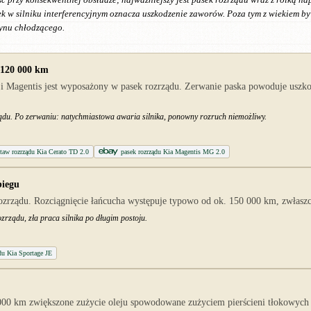
k w silniku interferencyjnym oznacza uszkodzenie zaworów. Poza tym z wiekiem b
łynu chłodzącego.
–120 000 km
Magentis jest wyposażony w pasek rozrządu. Zerwanie paska powoduje uszkod
ządu. Po zerwaniu: natychmiastowa awaria silnika, ponowny rozruch niemożliwy.
staw rozrządu Kia Cerato TD 2.0
pasek rozrządu Kia Magentis MG 2.0
biegu
ządu. Rozciągnięcie łańcucha występuje typowo od ok. 150 000 km, zwłaszcz
zrządu, zła praca silnika po długim postoju.
du Kia Sportage JE
 km zwiększone zużycie oleju spowodowane zużyciem pierścieni tłokowych i 