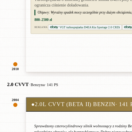
ogranicza ciśnienie doładowania.
Objawy:
Wyraźny spadek mocy szczególnie przy dużym obciążeniu,
800–2500 zł
VGT turbosprężarka D4EA Kia Sportage 2.0 CRDi
REKLAMA
2010
2.0 CVVT
· Benzyna
· 141 PS
2004
●
2.0L CVVT (BETA II) BENZIN
· 141 
Sprawdzony czterocylindrowy silnik wolnossący z rodziny Be
rekordzista obrotów, ale bezproblemowy. Dobra niezawodność