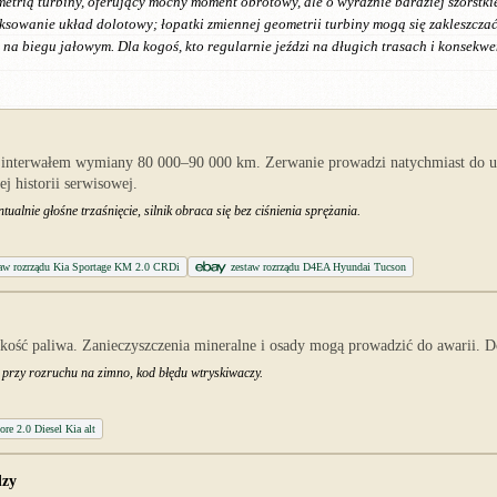
etrią turbiny, oferujący mocny moment obrotowy, ale o wyraźnie bardziej szorstki
owanie układ dolotowy; łopatki zmiennej geometrii turbiny mogą się zakleszczać p
a biegu jałowym. Dla kogoś, kto regularnie jeździ na długich trasach i konsekwen
z interwałem wymiany 80 000–90 000 km. Zerwanie prowadzi natychmiast do us
 historii serwisowej.
ualnie głośne trzaśnięcie, silnik obraca się bez ciśnienia sprężania.
taw rozrządu Kia Sportage KM 2.0 CRDi
zestaw rozrządu D4EA Hyundai Tucson
akość paliwa. Zanieczyszczenia mineralne i osady mogą prowadzić do awarii. 
 przy rozruchu na zimno, kod błędu wtryskiwaczy.
tore 2.0 Diesel Kia alt
dzy