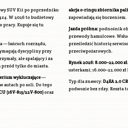
owy SUV Kii po poprzedniku
akcja o-ringu zbiornika pal
4x4. W 2026 to budżetowy
zapowiadają się buczeniem.
o pracy. Kupuje się tu
Jazda próbna:
podnośnik obo
przewody hamulcowe. Wsłucha
 — łańcuch rozrządu,
prześledzić historię serwiso
wymagają dyscypliny przy
przeciwpożarowych.
rzymały, ale spalający i za
Rynek 2026:
8.000–22.000 zł
a przód tylko do miasta.
usterkami; 16.000–22.000 zł
yterium wykluczające
—
Typ dla znawcy:
D4EA
2.0 CR
w autach po soli. Do tego
podwozie bez rdzy. Reszta to
U (16V-815/22V-800)
oraz