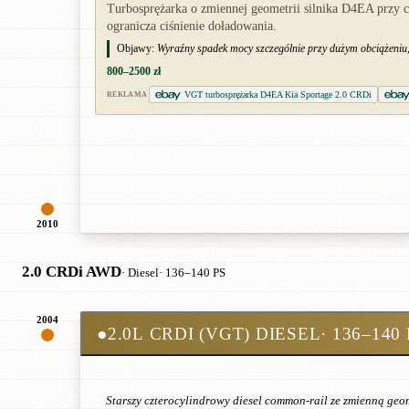
Turbosprężarka o zmiennej geometrii silnika D4EA przy c
ogranicza ciśnienie doładowania.
Objawy:
Wyraźny spadek mocy szczególnie przy dużym obciążeniu,
800–2500 zł
VGT turbosprężarka D4EA Kia Sportage 2.0 CRDi
REKLAMA
2010
2.0 CRDi AWD
· Diesel
· 136–140 PS
2004
●
2.0L CRDI (VGT) DIESEL
· 136–140
Starszy czterocylindrowy diesel common-rail ze zmienną geom