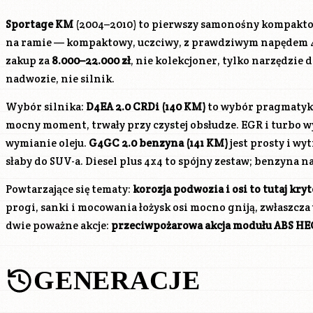
Sportage KM
(2004–2010) to pierwszy samonośny kompakt
na ramie — kompaktowy, uczciwy, z prawdziwym napędem 
zakup za
8.000–22.000 zł
, nie kolekcjoner, tylko narzędzie d
nadwozie, nie silnik.
Wybór silnika:
D4EA
2.0 CRDi (140 KM)
to wybór pragmatyka
mocny moment, trwały przy czystej obsłudze. EGR i turbo 
wymianie oleju.
G4GC
2.0 benzyna (141 KM)
jest prosty i wyt
słaby do SUV-a. Diesel plus 4x4 to spójny zestaw; benzyna n
Powtarzające się tematy:
korozja podwozia i osi to tutaj kr
progi, sanki i mocowania łożysk osi mocno gniją, zwłaszcza 
dwie poważne akcje:
przeciwpożarowa akcja modułu ABS HEC
GENERACJE