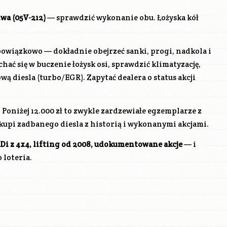
iwa (05V-212)
— sprawdzić wykonanie obu. Łożyska kół
wiązkowo — dokładnie obejrzeć sanki, progi, nadkola i
ć się w buczenie łożysk osi, sprawdzić klimatyzację,
wą diesla (turbo/EGR). Zapytać dealera o status akcji
. Poniżej 12.000 zł to zwykle zardzewiałe egzemplarze z
 kupi zadbanego diesla z historią i wykonanymi akcjami.
Di z 4x4, lifting od 2008, udokumentowane akcje
— i
 loteria.