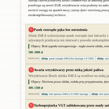
Starszy czterocylindrowy diesel common-rail ze zmienną geom
przebiegu są zawór EGR, wtryskiwacze oraz podatny na zakoks
zwrócić uwagę na spadek mocy, czarny dym i nierówną pracę n
nieskomplikowanej technice.
Pasek rozrządu pęka bez ostrzeżenia
!!
Silnik D4EA wykorzystuje pasek rozrządu (nie łańcuch) 
używanych przekracza ten interwał z powodu niekompletnej
Objawy:
Brak sygnału ostrzegawczego - nagła awaria silnika, ewent
500–5000 zł
pasek rozrządu D4EA Kia Sportage 2.0 CRDi
zes
REKLAMA
Awaria wtryskiwaczy przez niską jakość paliwa
!!
Wtryskiwacze Bosch silnika D4EA są wrażliwe na niską j
Objawy:
Nierówna praca silnika, zwłoka przy przyspieszaniu, dym
400–1500 zł
fuel injectors D4EA 2.0 CRDi Sportage
fuel injec
REKLAMA
Turbosprężarka VGT zablokowana przez osady sa
!!