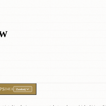
ÓW
 PS
D4EA
Zamknij