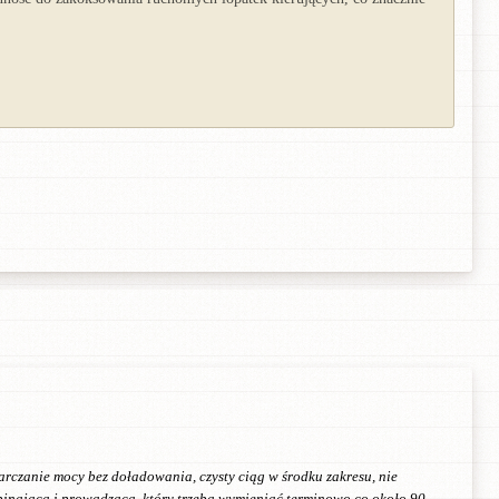
rczanie mocy bez doładowania, czysty ciąg w środku zakresu, nie
apinającą i prowadzącą, który trzeba wymieniać terminowo co około 90