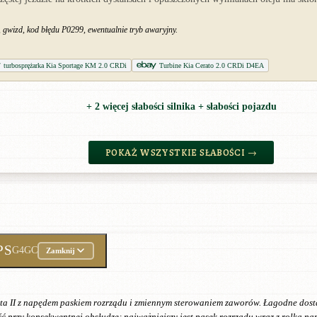
 gwizd, kod błędu P0299, ewentualnie tryb awaryjny.
turbosprężarka Kia Sportage KM 2.0 CRDi
Turbine Kia Cerato 2.0 CRDi D4EA
+ 2 więcej słabości silnika + słabości pojazdu
POKAŻ WSZYSTKIE SŁABOŚCI →
PS
G4GC
Zamknij
ta II z napędem paskiem rozrządu i zmiennym sterowaniem zaworów. Łagodne dosta
 przy konsekwentnej obsłudze; najważniejszy jest pasek rozrządu wraz z rolką n