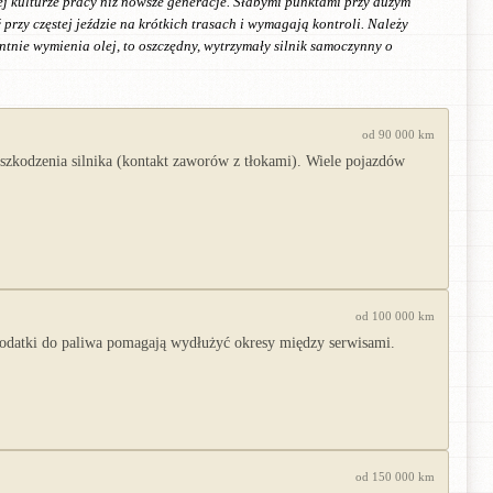
ej kulturze pracy niż nowsze generacje. Słabymi punktami przy dużym
rzy częstej jeździe na krótkich trasach i wymagają kontroli. Należy
tnie wymienia olej, to oszczędny, wytrzymały silnik samoczynny o
od 90 000 km
zkodzenia silnika (kontakt zaworów z tłokami). Wiele pojazdów
od 100 000 km
Dodatki do paliwa pomagają wydłużyć okresy między serwisami.
od 150 000 km