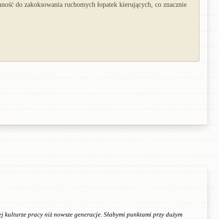
onność do zakoksowania ruchomych łopatek kierujących, co znacznie
ej kulturze pracy niż nowsze generacje. Słabymi punktami przy dużym