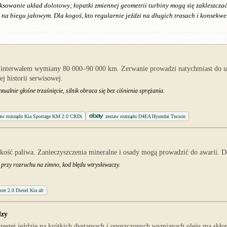
owanie układ dolotowy; łopatki zmiennej geometrii turbiny mogą się zakleszczać p
a biegu jałowym. Dla kogoś, kto regularnie jeździ na długich trasach i konsekwen
z interwałem wymiany 80 000–90 000 km. Zerwanie prowadzi natychmiast do us
 historii serwisowej.
ualnie głośne trzaśnięcie, silnik obraca się bez ciśnienia sprężania.
taw rozrządu Kia Sportage KM 2.0 CRDi
zestaw rozrządu D4EA Hyundai Tucson
akość paliwa. Zanieczyszczenia mineralne i osady mogą prowadzić do awarii. 
 przy rozruchu na zimno, kod błędu wtryskiwaczy.
tore 2.0 Diesel Kia alt
dzy
zęstej jeździe na krótkich dystansach i opuszczonych wymianach oleju ma skł