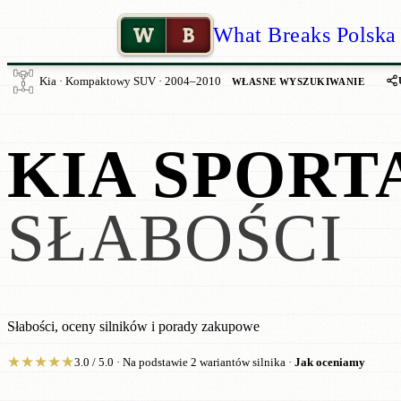
W
B
What Breaks Polska
Kia · Kompaktowy SUV · 2004–2010
WŁASNE WYSZUKIWANIE
KIA SPORT
SŁABOŚCI
Słabości, oceny silników i porady zakupowe
★
★
★
★
★
3.0 / 5.0 · Na podstawie 2 wariantów silnika ·
Jak oceniamy