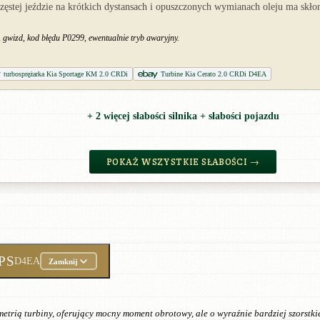
zęstej jeździe na krótkich dystansach i opuszczonych wymianach oleju ma skł
 gwizd, kod błędu P0299, ewentualnie tryb awaryjny.
turbosprężarka Kia Sportage KM 2.0 CRDi
Turbine Kia Cerato 2.0 CRDi D4EA
+ 2 więcej słabości silnika + słabości pojazdu
POKAŻ WSZYSTKIE SŁABOŚCI →
 PS
D4EA
Zamknij
etrią turbiny, oferujący mocny moment obrotowy, ale o wyraźnie bardziej szorstki