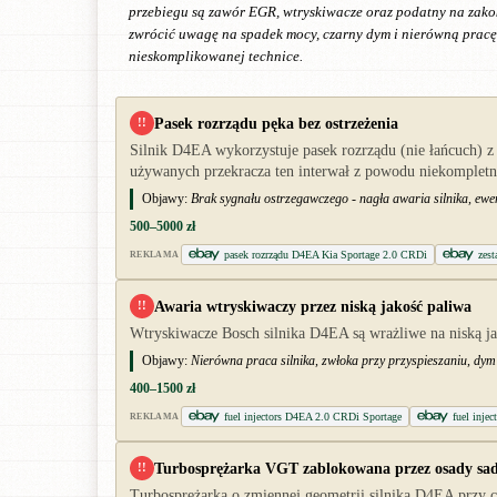
przebiegu są zawór EGR, wtryskiwacze oraz podatny na zakoks
zwrócić uwagę na spadek mocy, czarny dym i nierówną pracę n
nieskomplikowanej technice.
Pasek rozrządu pęka bez ostrzeżenia
!!
Silnik D4EA wykorzystuje pasek rozrządu (nie łańcuch) 
używanych przekracza ten interwał z powodu niekompletnej
Objawy:
Brak sygnału ostrzegawczego - nagła awaria silnika, ewent
500–5000 zł
pasek rozrządu D4EA Kia Sportage 2.0 CRDi
zes
REKLAMA
Awaria wtryskiwaczy przez niską jakość paliwa
!!
Wtryskiwacze Bosch silnika D4EA są wrażliwe na niską j
Objawy:
Nierówna praca silnika, zwłoka przy przyspieszaniu, dym
400–1500 zł
fuel injectors D4EA 2.0 CRDi Sportage
fuel injec
REKLAMA
Turbosprężarka VGT zablokowana przez osady sa
!!
Turbosprężarka o zmiennej geometrii silnika D4EA przy c