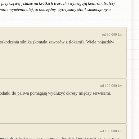
rzy częstej jeździe na krótkich trasach i wymagają kontroli. Należy
tnie wymienia olej, to oszczędny, wytrzymały silnik samoczynny o
od 90 000 km
zkodzenia silnika (kontakt zaworów z tłokami). Wiele pojazdów
od 100 000 km
Dodatki do paliwa pomagają wydłużyć okresy między serwisami.
od 150 000 km
onność do zakoksowania ruchomych łopatek kierujących, co znacznie