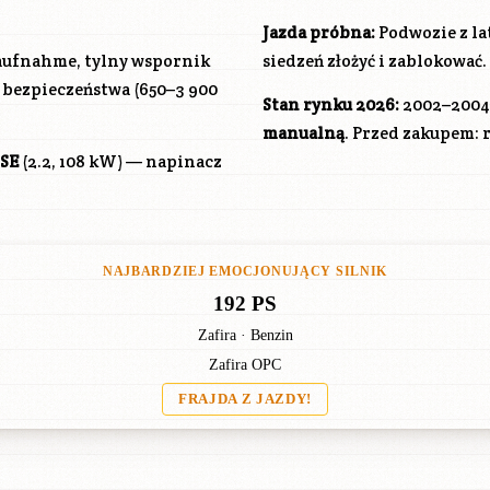
Jazda próbna:
Podwozie z l
naufnahme, tylny wspornik
siedzeń złożyć i zablokować.
a bezpieczeństwa (650–3 900
Stan rynku 2026:
2002–2004 
manualną
. Przed zakupem: 
SE
(2.2, 108 kW) — napinacz
NAJBARDZIEJ EMOCJONUJĄCY SILNIK
192 PS
Zafira · Benzin
Zafira OPC
FRAJDA Z JAZDY!