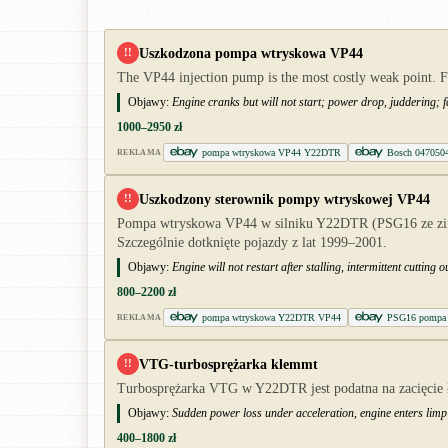
Uszkodzona pompa wtryskowa VP44
!!
The VP44 injection pump is the most costly weak point. F
Objawy:
Engine cranks but will not start; power drop, juddering; 
1000–2950 zł
pompa wtryskowa VP44 Y22DTR
Bosch 047050
REKLAMA
Uszkodzony sterownik pompy wtryskowej VP44
!!
Pompa wtryskowa VP44 w silniku Y22DTR (PSG16 ze zint
Szczególnie dotknięte pojazdy z lat 1999–2001.
Objawy:
Engine will not restart after stalling, intermittent cuttin
800–2200 zł
pompa wtryskowa Y22DTR VP44
PSG16 pompa V
REKLAMA
VTG-turbosprężarka klemmt
!!
Turbosprężarka VTG w Y22DTR jest podatna na zacięcie 
Objawy:
Sudden power loss under acceleration, engine enters lim
400–1800 zł