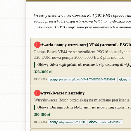
Wczesny diesel 2,0 litra Common Rail (101 KM) z opracowan
zacząć przeciekać. Pompa wtryskowa VP44 to najdroższa po
Turbosprężarka VTG zagrożona przy zaniedbanych wymianac
Awaria pompy wtryskowej VP44 (sterownik PSG1
!!
Pompa Bosch VP44 ze sterownikiem PSG16 to najsłynniejs
320 EUR, nowa pompa 2000–3000 EUR plus montaż.
Objawy:
Silnik nagle gaśnie, nie uruchamia się, metaliczny dźwięk
320–3000 zł
pompa wtryskowa VP44 Y20DTH 0470504201
s
REKLAMA
wtryskiwacze nieszczelny
!!
Wtryskiwacze Bosch przeciekają na miedziane pierścienie 
Objawy:
Dieselgeruch im Motorraum, unrunder zimny rozruch, s
200–800 zł
wtryskiwacz Y20DTH
Bosch 0445110159
REKLAMA