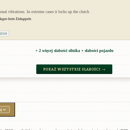
nal vibrations. In extreme cases it locks up the clutch.
hlagen beim Einkuppeln.
22110
+ 2 więcej słabości silnika + słabości pojazdu
POKAŻ WSZYSTKIE SŁABOŚCI →
ij