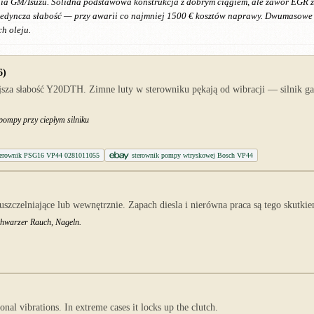
ia GM/Isuzu. Solidna podstawowa konstrukcja z dobrym ciągiem, ale zawór EGR z
jedyncza słabość — przy awarii co najmniej 1500 € kosztów naprawy. Dwumasowe
h oleju.
6)
za słabość Y20DTH. Zimne luty w sterowniku pękają od wibracji — silnik gaśn
 pompy przy ciepłym silniku
terownik PSG16 VP44 0281011055
sterownik pompy wtryskowej Bosch VP44
uszczelniające lub wewnętrznie. Zapach diesla i nierówna praca są tego skutki
chwarzer Rauch, Nageln.
nal vibrations. In extreme cases it locks up the clutch.