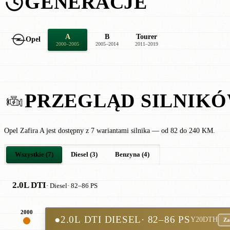
GENERACJE
A
B
Tourer
Opel
2000–2005
2005–2014
2011–2019
PRZEGLĄD SILNIK
Opel Zafira A jest dostępny z 7 wariantami silnika — od 82 do 240 KM.
Wszystkie (7)
Diesel (3)
Benzyna (4)
2.0L DTI
· Diesel
· 82–86 PS
2000
●
2.0L DTI DIESEL
· 82–86 PS
Y20DTH
Za