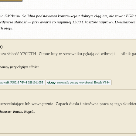
ia GM/Isuzu. Solidna podstawowa konstrukcja z dobrym ciągiem, ale zawór EGR z
jedyncza słabość — przy awarii co najmniej 1500 € kosztów naprawy. Dwumasowe
h oleju.
6)
za słabość Y20DTH. Zimne luty w sterowniku pękają od wibracji — silnik gaśn
 pompy przy ciepłym silniku
terownik PSG16 VP44 0281011055
sterownik pompy wtryskowej Bosch VP44
uszczelniające lub wewnętrznie. Zapach diesla i nierówna praca są tego skutki
chwarzer Rauch, Nageln.