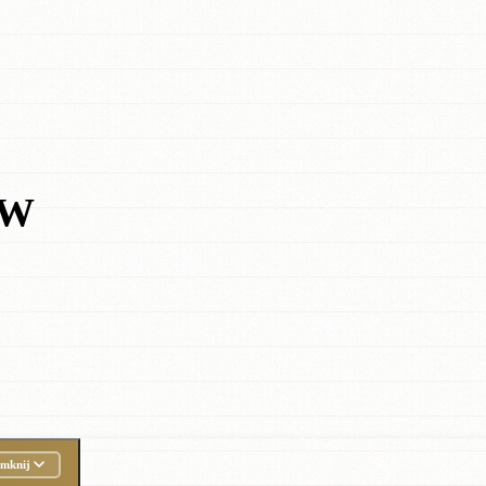
ÓW
mknij