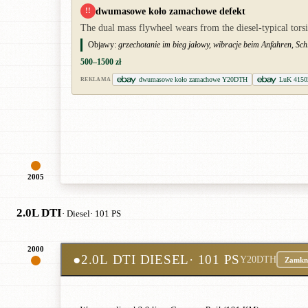
dwumasowe koło zamachowe defekt
!!
The dual mass flywheel wears from the diesel-typical torsio
Objawy:
grzechotanie im bieg jałowy, wibracje beim Anfahren, Sc
500–1500 zł
dwumasowe koło zamachowe Y20DTH
LuK 4150
REKLAMA
2005
2.0L DTI
· Diesel
· 101 PS
2000
●
2.0L DTI DIESEL
· 101 PS
Y20DTH
Zamkn