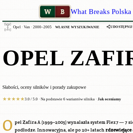
W
B
What Breaks Polska
UDOSTĘPNIJ
Opel · Van · 2000–2005
WŁASNE WYSZUKIWANIE
OPEL ZAFI
Słabości, oceny silników i porady zakupowe
★
★
★
★
★
3.0 / 5.0 · Na podstawie 6 wariantów silnika ·
Jak oceniamy
O
pel Zafira A (1999–2005) wynalazła system Flex7 — 7 
podłodze. Innowacyjna, ale po 20+ latach
rdzewiejące