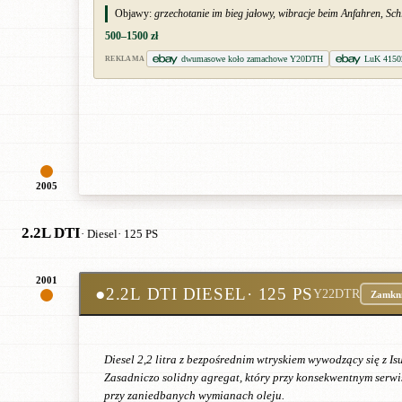
Objawy:
grzechotanie im bieg jałowy, wibracje beim Anfahren, Sc
500–1500 zł
dwumasowe koło zamachowe Y20DTH
LuK 4150
REKLAMA
2005
2.2L DTI
· Diesel
· 125 PS
2001
●
2.2L DTI DIESEL
· 125 PS
Y22DTR
Zamkni
Diesel 2,2 litra z bezpośrednim wtryskiem wywodzący się z 
Zasadniczo solidny agregat, który przy konsekwentnym serwi
przy zaniedbanych wymianach oleju.