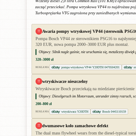
Wczesny diesel 2,0 litra Common Rail (101 KM) z opracowan
zacząć przeciekać. Pompa wtryskowa VP44 to najdroższa po
Turbosprężarka VTG zagrożona przy zaniedbanych wymianac
Awaria pompy wtryskowej VP44 (sterownik PSG1
!!
Pompa Bosch VP44 ze sterownikiem PSG16 to najsłynniejs
320 EUR, nowa pompa 2000–3000 EUR plus montaż.
Objawy:
Silnik nagle gaśnie, nie uruchamia się, metaliczny dźwięk
320–3000 zł
pompa wtryskowa VP44 Y20DTH 0470504201
s
REKLAMA
wtryskiwacze nieszczelny
!!
Wtryskiwacze Bosch przeciekają na miedziane pierścienie 
Objawy:
Dieselgeruch im Motorraum, unrunder zimny rozruch, s
200–800 zł
wtryskiwacz Y20DTH
Bosch 0445110159
REKLAMA
dwumasowe koło zamachowe defekt
!!
The dual mass flywheel wears from the diesel-typical torsio