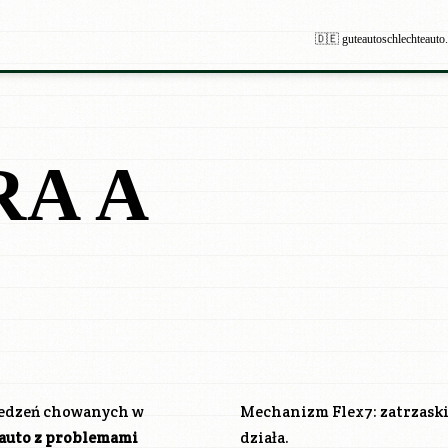
🇩🇪 guteautoschlechteauto
RA A
siedzeń chowanych w
Mechanizm Flex7: zatrzaski 
 auto z problemami
działa.