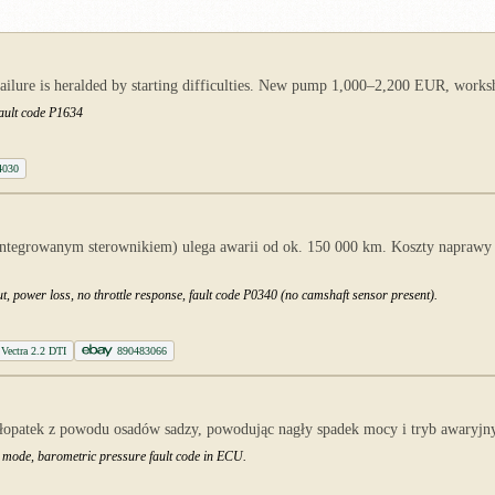
ailure is heralded by starting difficulties. New pump 1,000–2,200 EUR, works
fault code P1634
4030
egrowanym sterownikiem) ulega awarii od ok. 150 000 km. Koszty naprawy 
g out, power loss, no throttle response, fault code P0340 (no camshaft sensor present).
ectra 2.2 DTI
890483066
łopatek z powodu osadów sadzy, powodując nagły spadek mocy i tryb awaryjn
p mode, barometric pressure fault code in ECU.