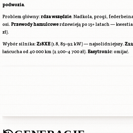
podwozia
.
Problem główny:
rdza wszędzie
. Nadkola, progi, federbei
osi.
Przewody hamulcowe
rdzewieją po 15+ latach — kwesti
zł).
Wybór silnika:
Z18XE
(1.8, 85–92 kW) — najsolidniejszy.
Z22
łańcucha od 40 000 km (2 200–4 700 zł).
Easytronic
: omijać.