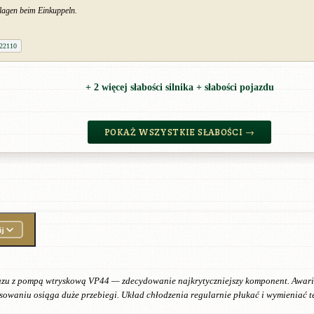
hlagen beim Einkuppeln.
22110
+ 2 więcej słabości silnika + słabości pojazdu
POKAŻ WSZYSTKIE SŁABOŚCI →
j
Isuzu z pompą wtryskową VP44 — zdecydowanie najkrytyczniejszy komponent. Awari
sowaniu osiąga duże przebiegi. Układ chłodzenia regularnie płukać i wymieniać 