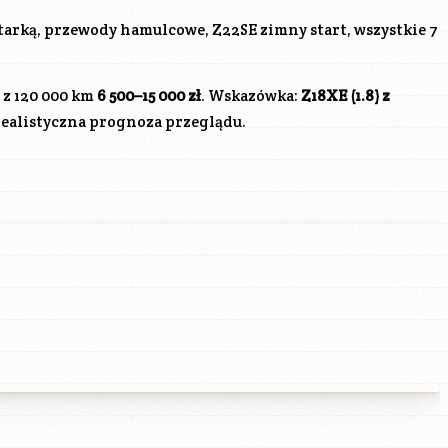
atarką, przewody hamulcowe,
Z22SE
zimny start, wszystkie 7
z 120 000 km
6 500–15 000 zł
. Wskazówka:
Z18XE
(1.8) z
realistyczna prognoza przeglądu.