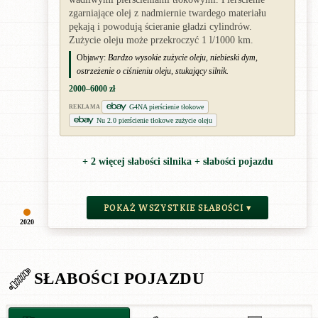
zgarniające olej z nadmiernie twardego materiału
pękają i powodują ścieranie gładzi cylindrów.
Zużycie oleju może przekroczyć 1 l/1000 km.
Objawy:
Bardzo wysokie zużycie oleju, niebieski dym,
ostrzeżenie o ciśnieniu oleju, stukający silnik.
2000–6000 zł
G4NA pierścienie tłokowe
REKLAMA
Nu 2.0 pierścienie tłokowe zużycie oleju
+ 2 więcej słabości silnika + słabości pojazdu
POKAŻ WSZYSTKIE SŁABOŚCI ▾
2020
SŁABOŚCI POJAZDU