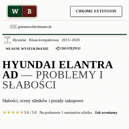
W
B
CHROME EXTENSION
🇩🇪 guteautoschlechteauto.de
Hyundai · Klasa kompaktowa · 2015–2020
UDOSTĘPNIJ
WŁASNE WYSZUKIWANIE
HYUNDAI ELANTRA
AD
— PROBLEMY I
SŁABOŚCI
Słabości, oceny silników i porady zakupowe
★
★
★
★
★
3.0 / 5.0 · Na podstawie 1 wariantów silnika ·
Jak oceniamy