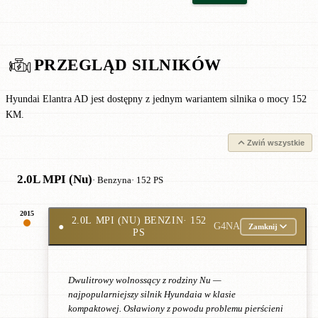
PRZEGLĄD SILNIKÓW
Hyundai Elantra AD jest dostępny z jednym wariantem silnika o mocy 152
KM.
Zwiń wszystkie
2.0L MPI (Nu)
· Benzyna
· 152 PS
2015
2.0L MPI (NU) BENZIN
· 152
●
G4NA
Zamknij
PS
Dwulitrowy wolnossący z rodziny Nu —
najpopularniejszy silnik Hyundaia w klasie
kompaktowej. Osławiony z powodu problemu pierścieni