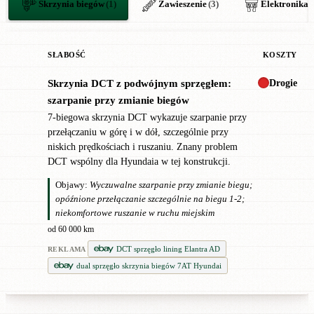
Skrzynia biegów
(1)
Zawieszenie
(3)
Elektronika
(
SŁABOŚĆ
KOSZTY
Drogie
Skrzynia DCT z podwójnym sprzęgłem:
!
szarpanie przy zmianie biegów
7-biegowa skrzynia DCT wykazuje szarpanie przy
przełączaniu w górę i w dół, szczególnie przy
niskich prędkościach i ruszaniu. Znany problem
DCT wspólny dla Hyundaia w tej konstrukcji.
Objawy:
Wyczuwalne szarpanie przy zmianie biegu;
opóźnione przełączanie szczególnie na biegu 1-2;
niekomfortowe ruszanie w ruchu miejskim
od 60 000 km
DCT sprzęgło lining Elantra AD
REKLAMA
dual sprzęgło skrzynia biegów 7AT Hyundai