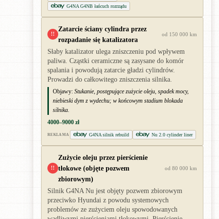
G4NA G4NB łańcuch rozrządu
Zatarcie ściany cylindra przez
!!
od 150 000 km
rozpadanie się katalizatora
Słaby katalizator ulega zniszczeniu pod wpływem
paliwa. Cząstki ceramiczne są zasysane do komór
spalania i powodują zatarcie gładzi cylindrów.
Prowadzi do całkowitego zniszczenia silnika.
Objawy:
Stukanie, postępujące zużycie oleju, spadek mocy,
niebieski dym z wydechu; w końcowym stadium blokada
silnika.
4000–9000 zł
G4NA silnik rebuild
Nu 2.0 cylinder liner
REKLAMA
Zużycie oleju przez pierścienie
tłokowe (objęte pozwem
!!
od 80 000 km
zbiorowym)
Silnik G4NA Nu jest objęty pozwem zbiorowym
przeciwko Hyundai z powodu systemowych
problemów ze zużyciem oleju spowodowanych
wadliwymi pierścieniami tłokowymi. Pierścienie