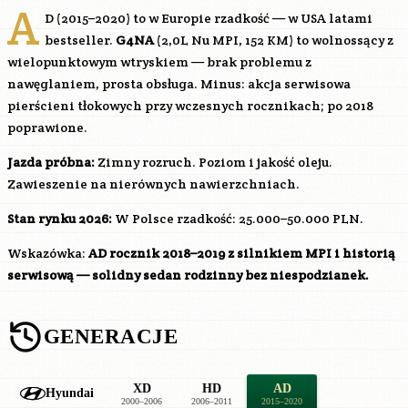
A
D (2015–2020) to w Europie rzadkość — w USA latami
bestseller.
G4NA
(2,0L Nu MPI, 152 KM) to wolnossący z
wielopunktowym wtryskiem — brak problemu z
nawęglaniem, prosta obsługa. Minus: akcja serwisowa
pierścieni tłokowych przy wczesnych rocznikach; po 2018
poprawione.
Jazda próbna:
Zimny rozruch. Poziom i jakość oleju.
Zawieszenie na nierównych nawierzchniach.
Stan rynku 2026:
W Polsce rzadkość: 25.000–50.000 PLN.
Wskazówka:
AD rocznik 2018–2019 z silnikiem MPI i historią
serwisową — solidny sedan rodzinny bez niespodzianek.
GENERACJE
XD
HD
AD
Hyundai
2000–2006
2006–2011
2015–2020