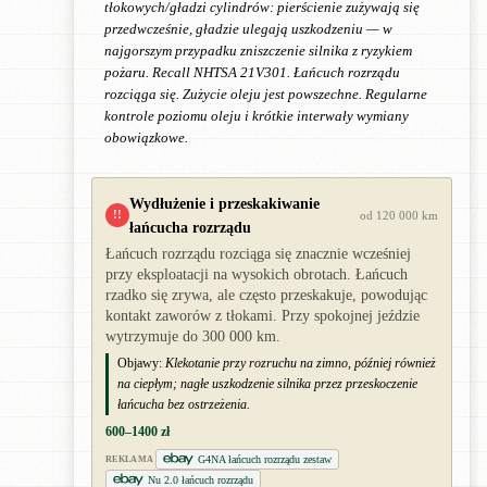
tłokowych/gładzi cylindrów: pierścienie zużywają się
przedwcześnie, gładzie ulegają uszkodzeniu — w
najgorszym przypadku zniszczenie silnika z ryzykiem
pożaru. Recall NHTSA 21V301. Łańcuch rozrządu
rozciąga się. Zużycie oleju jest powszechne. Regularne
kontrole poziomu oleju i krótkie interwały wymiany
obowiązkowe.
Wydłużenie i przeskakiwanie
!!
od 120 000 km
łańcucha rozrządu
Łańcuch rozrządu rozciąga się znacznie wcześniej
przy eksploatacji na wysokich obrotach. Łańcuch
rzadko się zrywa, ale często przeskakuje, powodując
kontakt zaworów z tłokami. Przy spokojnej jeździe
wytrzymuje do 300 000 km.
Objawy:
Klekotanie przy rozruchu na zimno, później również
na ciepłym; nagłe uszkodzenie silnika przez przeskoczenie
łańcucha bez ostrzeżenia.
600–1400 zł
G4NA łańcuch rozrządu zestaw
REKLAMA
Nu 2.0 łańcuch rozrządu