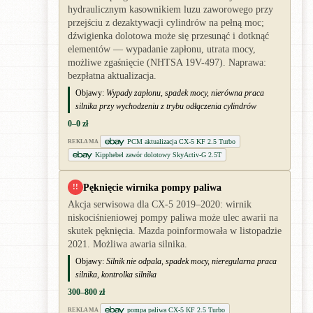
hydraulicznym kasownikiem luzu zaworowego przy
przejściu z dezaktywacji cylindrów na pełną moc;
dźwigienka dolotowa może się przesunąć i dotknąć
elementów — wypadanie zapłonu, utrata mocy,
możliwe zgaśnięcie (NHTSA 19V-497). Naprawa:
bezpłatna aktualizacja.
Objawy:
Wypady zapłonu, spadek mocy, nierówna praca
silnika przy wychodzeniu z trybu odłączenia cylindrów
0–0 zł
PCM aktualizacja CX-5 KF 2.5 Turbo
REKLAMA
Kipphebel zawór dolotowy SkyActiv-G 2.5T
Pęknięcie wirnika pompy paliwa
!!
Akcja serwisowa dla CX-5 2019–2020: wirnik
niskociśnieniowej pompy paliwa może ulec awarii na
skutek pęknięcia. Mazda poinformowała w listopadzie
2021. Możliwa awaria silnika.
Objawy:
Silnik nie odpala, spadek mocy, nieregularna praca
silnika, kontrolka silnika
300–800 zł
pompa paliwa CX-5 KF 2.5 Turbo
REKLAMA