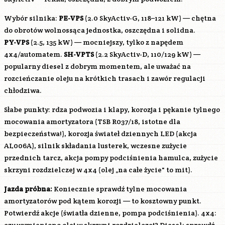
Wybór silnika:
PE-VPS
(2.0 SkyActiv-G, 118–121 kW) — chętna
do obrotów wolnossąca jednostka, oszczędna i solidna.
PY-VPS
(2.5, 135 kW) — mocniejszy, tylko z napędem
4x4/automatem.
SH-VPTS
(2.2 SkyActiv-D, 110/129 kW) —
popularny diesel z dobrym momentem, ale uważać na
rozcieńczanie oleju na krótkich trasach i zawór regulacji
chłodziwa.
Słabe punkty: rdza podwozia i klapy, korozja i pękanie tylnego
mocowania amortyzatora (TSB R037/18, istotne dla
bezpieczeństwa!), korozja świateł dziennych LED (akcja
AL006A), silnik składania lusterek, wczesne zużycie
przednich tarcz, akcja pompy podciśnienia hamulca, zużycie
skrzyni rozdzielczej w 4x4 (olej „na całe życie" to mit).
Jazda próbna:
Koniecznie sprawdź tylne mocowania
amortyzatorów pod kątem korozji — to kosztowny punkt.
Potwierdź akcje (światła dzienne, pompa podciśnienia). 4x4: