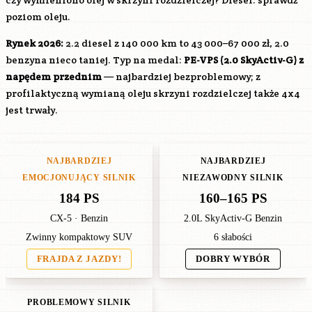
czy wymieniono olej w skrzyni rozdzielczej? Diesel: sprawdź
poziom oleju.
Rynek 2026:
2.2 diesel z 140 000 km to 43 000–67 000 zł, 2.0
benzyna nieco taniej. Typ na medal:
PE-VPS
(2.0 SkyActiv-G) z
napędem przednim
— najbardziej bezproblemowy; z
profilaktyczną wymianą oleju skrzyni rozdzielczej także 4x4
jest trwały.
NAJBARDZIEJ
NAJBARDZIEJ
EMOCJONUJĄCY SILNIK
NIEZAWODNY SILNIK
184 PS
160–165 PS
CX-5 · Benzin
2.0L SkyActiv-G Benzin
Zwinny kompaktowy SUV
6 słabości
FRAJDA Z JAZDY!
DOBRY WYBÓR
PROBLEMOWY SILNIK