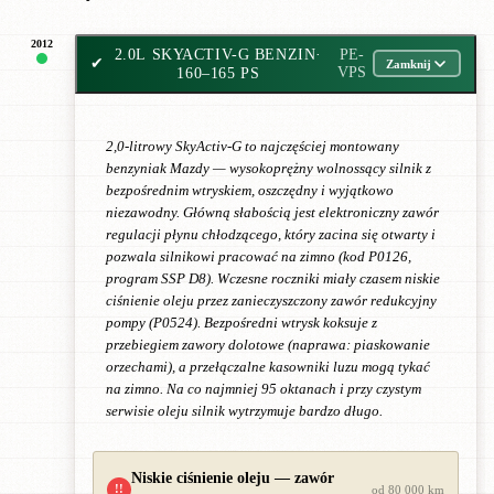
2012
2.0L SKYACTIV-G BENZIN
·
PE-
✔
Zamknij
160–165 PS
VPS
2,0-litrowy SkyActiv-G to najczęściej montowany
benzyniak Mazdy — wysokoprężny wolnossący silnik z
bezpośrednim wtryskiem, oszczędny i wyjątkowo
niezawodny. Główną słabością jest elektroniczny zawór
regulacji płynu chłodzącego, który zacina się otwarty i
pozwala silnikowi pracować na zimno (kod P0126,
program SSP D8). Wczesne roczniki miały czasem niskie
ciśnienie oleju przez zanieczyszczony zawór redukcyjny
pompy (P0524). Bezpośredni wtrysk koksuje z
przebiegiem zawory dolotowe (naprawa: piaskowanie
orzechami), a przełączalne kasowniki luzu mogą tykać
na zimno. Na co najmniej 95 oktanach i przy czystym
serwisie oleju silnik wytrzymuje bardzo długo.
Niskie ciśnienie oleju — zawór
!!
od 80 000 km