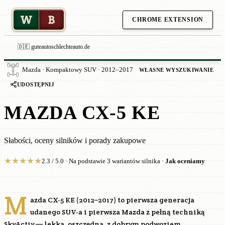
W
B
CHROME EXTENSION
🇩🇪 guteautoschlechteauto.de
Mazda · Kompaktowy SUV · 2012–2017
WŁASNE WYSZUKIWANIE
UDOSTĘPNIJ
MAZDA CX-5 KE
Słabości, oceny silników i porady zakupowe
★
★
★
★
★
2.3 / 5.0 · Na podstawie 3 wariantów silnika ·
Jak oceniamy
M
azda CX-5 KE (2012–2017) to pierwsza generacja
udanego SUV-a i pierwsza Mazda z pełną techniką
SkyActiv — lekka, oszczędna, z dobrym podwoziem.