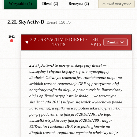
Wszystkie (4)
Diesel (2)
Benzyna (2)
Zwiń wszystkie
2.2L SkyActiv-D
· Diesel
· 150 PS
2012
2.2L SKYACTIV-D DIESEL
·
SH-
✖
Zamknij
150 PS
VPTS
2.2 SkyActiv-D to mocny, niskoprężny diesel —
oszczędny i chętnie kręcący się, ale wymagający
dbałości. Głównym tematem jest rozcieńczenie oleju: na
krótkich trasach regeneracje DPF są przerywane, olej
napędowy trafia do oleju, a poziom rośnie. Rozrzedzony
olej z opiłkami przyspiesza kaskadę — we wczesnych
silnikach (do 2013) zużywa się wałek wydechowy (wada
hartowania), a opiłki niszczą potem sekwencyjne turbo i
pompę podciśnienia (akcja R/2018/236). Do tego
uszczelki wtryskiwaczy (akcja R/2018/289), nagar
EGR/dolot i zatkanie DPF. Kto jeździ głównie na
długich trasach, regularnie wymienia właściwy olej z