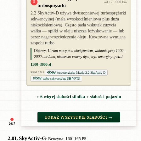
!!
od 120 000 km
turbosprężarki
2.2 SkyActiv-D używa dwustopniowej turbosprężarki
sekwencyjnej (mała wysokociśnieniowa plus duża
niskociśnieniowa). Często pada wskutek zużycia
wałka — opiłki w oleju niszczą łożyskowanie — lub
przez nagar/rozcieńczenie oleju. Kosztowna wymiana
zespołu turbo.
Objawy:
Utrata mocy pod obciążeniem, wahanie przy 1500–
2000 obr./min, niebiesko-czarny dym, tryb awaryjny, gwizd.
1500–3000 zł
turbosprężarka Mazda 2.2 SkyActiv-D
REKLAMA
turbo sekwencyjne SH-VPTS
+ 6 więcej słabości silnika + słabości pojazdu
POKAŻ WSZYSTKIE SŁABOŚCI →
2017
2.0L SkyActiv-G
· Benzyna
· 160–165 PS