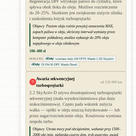
Regeneracja DPF wtryskuje paliwo do cylindra, które
spływa obok tłoka do oleju. Możliwe rozcieńczenie
do 20–25%. Skutkiem jest zwiększone zużycie silnika
i uszkodzenia łożysk turbosprężarki.
Objawy:
Poziom oleju rośnie powyżej oznaczenia MAX,
zapach paliwa w oleju, skrócony interwał wymiany przez
komputer pokładowy, analiza wykazuje do 20% oleju
napędowego w oleju silnikowym.
100–400 zł
wymiana oleju SH-VPTS Mazda 2.2D Skyactiv
REKLAMA
Öl 0W-30 DPF Mazda Diesel
Awaria sekwencyjnej
!!
od 120 000 km
turbosprężarki
2.2 SkyActiv-D używa dwustopniowej turbosprężarki
sekwencyjnej (mała wysokociśnieniowa plus duża
niskociśnieniowa). Często pada wskutek zużycia
wałka — opiłki w oleju niszczą łożyskowanie — lub
przez nagar/rozcieńczenie oleju. Kosztowna wymiana
zespołu turbo.
Objawy:
Utrata mocy pod obciążeniem, wahanie przy 1500–
2000 obr./min, niebiesko-czarny dym, tryb awaryjny, gwizd.