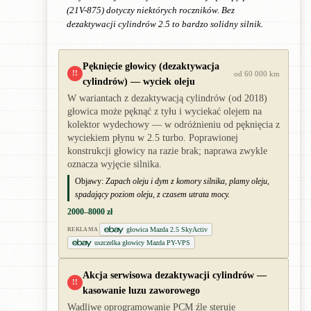
(21V-875) dotyczy niektórych roczników. Bez
dezaktywacji cylindrów 2.5 to bardzo solidny silnik.
Pęknięcie głowicy (dezaktywacja
!!
od 60 000 km
cylindrów) — wyciek oleju
W wariantach z dezaktywacją cylindrów (od 2018)
głowica może pęknąć z tyłu i wyciekać olejem na
kolektor wydechowy — w odróżnieniu od pęknięcia z
wyciekiem płynu w 2.5 turbo. Poprawionej
konstrukcji głowicy na razie brak; naprawa zwykle
oznacza wyjęcie silnika.
Objawy:
Zapach oleju i dym z komory silnika, plamy oleju,
spadający poziom oleju, z czasem utrata mocy.
2000–8000 zł
głowica Mazda 2.5 SkyActiv
REKLAMA
uszczelka głowicy Mazda PY-VPS
Akcja serwisowa dezaktywacji cylindrów —
!!
kasowanie luzu zaworowego
Wadliwe oprogramowanie PCM źle steruje