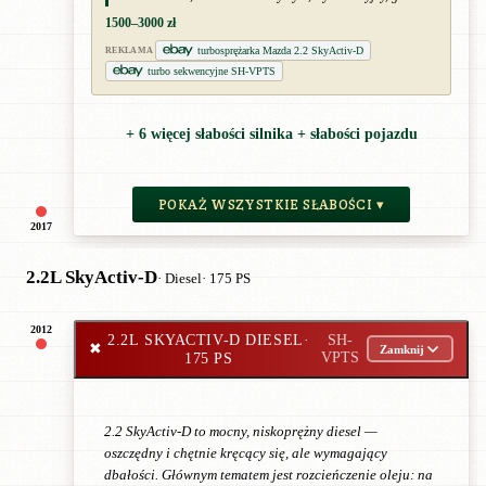
1500–3000 zł
turbosprężarka Mazda 2.2 SkyActiv-D
REKLAMA
turbo sekwencyjne SH-VPTS
+ 6 więcej słabości silnika + słabości pojazdu
POKAŻ WSZYSTKIE SŁABOŚCI ▾
2017
2.2L SkyActiv-D
· Diesel
· 175 PS
2012
2.2L SKYACTIV-D DIESEL
·
SH-
✖
Zamknij
175 PS
VPTS
2.2 SkyActiv-D to mocny, niskoprężny diesel —
oszczędny i chętnie kręcący się, ale wymagający
dbałości. Głównym tematem jest rozcieńczenie oleju: na