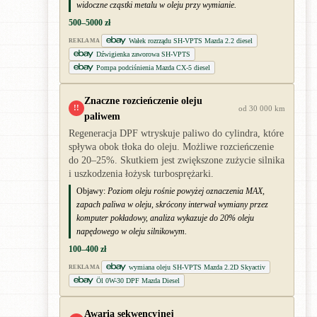
widoczne cząstki metalu w oleju przy wymianie.
500–5000 zł
Wałek rozrządu SH-VPTS Mazda 2.2 diesel
REKLAMA
Dźwigienka zaworowa SH-VPTS
Pompa podciśnienia Mazda CX-5 diesel
Znaczne rozcieńczenie oleju
!!
od 30 000 km
paliwem
Regeneracja DPF wtryskuje paliwo do cylindra, które
spływa obok tłoka do oleju. Możliwe rozcieńczenie
do 20–25%. Skutkiem jest zwiększone zużycie silnika
i uszkodzenia łożysk turbosprężarki.
Objawy:
Poziom oleju rośnie powyżej oznaczenia MAX,
zapach paliwa w oleju, skrócony interwał wymiany przez
komputer pokładowy, analiza wykazuje do 20% oleju
napędowego w oleju silnikowym.
100–400 zł
wymiana oleju SH-VPTS Mazda 2.2D Skyactiv
REKLAMA
Öl 0W-30 DPF Mazda Diesel
Awaria sekwencyjnej