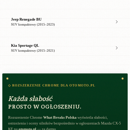
Jeep Renegade BU
SUV kompaktowy (2015–2023)
Kia Sportage QL
SUV kompaktowy (2015–2021)
◇ ROZSZERZENIE CHROME DLA OTOMOTO.PL
Każda słabość
PROSTO W OGŁOSZENIU.
Rozszerzenie Chrome
What Breaks Polska
wyświetla słabości,
ostrzeżenia i oceny silników bezpośrednio w ogłoszeniach Mazda CX-5
KE na
otomoto.pl
— za darmo.