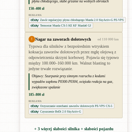
płynu chłodzącego, słabe grzanie na wolnych obrotach
150–400 zł
REKLAMA
Zawór regulacyjny płynu chłodzącego Mazda 2.0 SkyActiv-G PE-VPS
Termostat Mazda CX-5 KE KF Mazda6 GJ
Nagar na zaworach dolotowych
!
od 110 000 km
Typowa dla silników z bezpośrednim wtryskiem
koksacja zaworów dolotowych przez mgłę olejową z
odpowietrzenia skrzyni korbowej. Pojawia się typowo
między 100.000–160.000 km. Walnut blasting to
jedyne trwałe rozwiązanie.
Objawy:
Szarpanie przy zimnym rozruchu z kodami
wypadów zapłonu P0300-P0304, ociężała reakcja na gaz,
zwiększone spalanie
185–800 zł
REKLAMA
Oczyszczanie orzechami zaworów dolotowych PE-VPS CX-5
Czyszczenie BeDi 2.0 SkyActiv-G
+ 3 więcej słabości silnika + słabości pojazdu