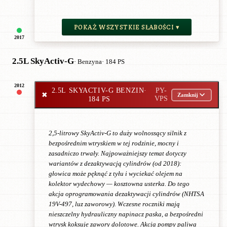
POKAŻ WSZYSTKIE SŁABOŚCI ▾
2017
2.5L SkyActiv-G
· Benzyna
· 184 PS
2012
2.5L SKYACTIV-G BENZIN
·
PY-
✖
Zamknij
184 PS
VPS
2,5-litrowy SkyActiv-G to duży wolnossący silnik z
bezpośrednim wtryskiem w tej rodzinie, mocny i
zasadniczo trwały. Najpoważniejszy temat dotyczy
wariantów z dezaktywacją cylindrów (od 2018):
głowica może pęknąć z tyłu i wyciekać olejem na
kolektor wydechowy — kosztowna usterka. Do tego
akcja oprogramowania dezaktywacji cylindrów (NHTSA
19V-497, luz zaworowy). Wczesne roczniki mają
nieszczelny hydrauliczny napinacz paska, a bezpośredni
wtrysk koksuje zawory dolotowe. Akcja pompy paliwa