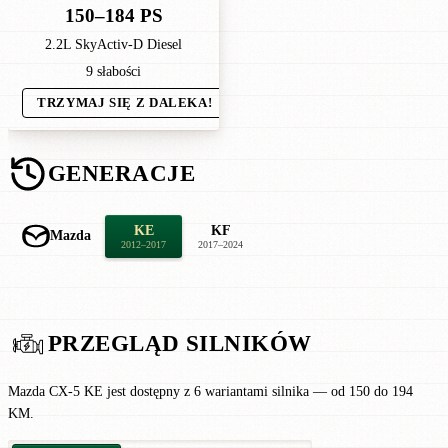
150–184 PS
2.2L SkyActiv-D Diesel
9 słabości
TRZYMAJ SIĘ Z DALEKA!
GENERACJE
KE
KF
Mazda
2012–2017
2017–2024
PRZEGLĄD SILNIKÓW
Mazda CX-5 KE jest dostępny z 6 wariantami silnika — od 150 do 194
KM.