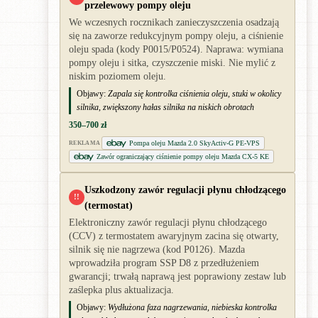
przelewowy pompy oleju
We wczesnych rocznikach zanieczyszczenia osadzają
się na zaworze redukcyjnym pompy oleju, a ciśnienie
oleju spada (kody P0015/P0524). Naprawa: wymiana
pompy oleju i sitka, czyszczenie miski. Nie mylić z
niskim poziomem oleju.
Objawy:
Zapala się kontrolka ciśnienia oleju, stuki w okolicy
silnika, zwiększony hałas silnika na niskich obrotach
350–700 zł
Pompa oleju Mazda 2.0 SkyActiv-G PE-VPS
REKLAMA
Zawór ograniczający ciśnienie pompy oleju Mazda CX-5 KE
Uszkodzony zawór regulacji płynu chłodzącego
!!
(termostat)
Elektroniczny zawór regulacji płynu chłodzącego
(CCV) z termostatem awaryjnym zacina się otwarty,
silnik się nie nagrzewa (kod P0126). Mazda
wprowadziła program SSP D8 z przedłużeniem
gwarancji; trwałą naprawą jest poprawiony zestaw lub
zaślepka plus aktualizacja.
Objawy:
Wydłużona faza nagrzewania, niebieska kontrolka