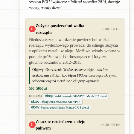
resetem ECU i wybierze silnik od rocznika 2014, dostaje
mocny, trwały diesel.
Zużycie powierzchni wałka
!!
od 80 000 km
rozrządu
Niedostateczne utwardzenie powierzchni wałka
rozrządu wydechowego prowadzi do silnego zużycia
z opiłkami metalu w oleju. Możliwe szkody wtórne w
pompie próżniowej i turbosprężarce. Dotyczy
głównie roczników 2012–2015.
Objawy:
Ostrzeżenie 'Niskie ciśnienie oleju - możliwe
uszkodzenie silnika', kod błędu P0056F, szarpiąca skrzynia,
widoczne cząstki metalu w oleju przy wymianie.
500–5000 zł
Wałek rozrządu SH-VPTS Mazda 2.2 diesel
REKLAMA
Dźwigienka zaworowa SH-VPTS
Pompa podciśnienia Mazda CX-5 diesel
Znaczne rozcieńczenie oleju
!!
od 30 000 km
paliwem