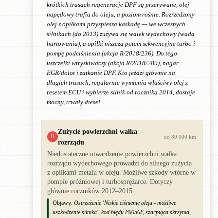
krótkich trasach regeneracje DPF są przerywane, olej
napędowy trafia do oleju, a poziom rośnie. Rozrzedzony
olej z opiłkami przyspiesza kaskadę — we wczesnych
silnikach (do 2013) zużywa się wałek wydechowy (wada
hartowania), a opiłki niszczą potem sekwencyjne turbo i
pompę podciśnienia (akcja R/2018/236). Do tego
uszczelki wtryskiwaczy (akcja R/2018/289), nagar
EGR/dolot i zatkanie DPF. Kto jeździ głównie na
długich trasach, regularnie wymienia właściwy olej z
resetem ECU i wybierze silnik od rocznika 2014, dostaje
mocny, trwały diesel.
Zużycie powierzchni wałka
!!
od 80 000 km
rozrządu
Niedostateczne utwardzenie powierzchni wałka
rozrządu wydechowego prowadzi do silnego zużycia
z opiłkami metalu w oleju. Możliwe szkody wtórne w
pompie próżniowej i turbosprężarce. Dotyczy
głównie roczników 2012–2015.
Objawy:
Ostrzeżenie 'Niskie ciśnienie oleju - możliwe
uszkodzenie silnika', kod błędu P0056F, szarpiąca skrzynia,