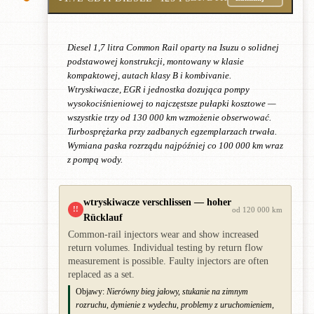
Diesel 1,7 litra Common Rail oparty na Isuzu o solidnej
podstawowej konstrukcji, montowany w klasie
kompaktowej, autach klasy B i kombivanie.
Wtryskiwacze, EGR i jednostka dozująca pompy
wysokociśnieniowej to najczęstsze pułapki kosztowe —
wszystkie trzy od 130 000 km wzmożenie obserwować.
Turbosprężarka przy zadbanych egzemplarzach trwała.
Wymiana paska rozrządu najpóźniej co 100 000 km wraz
z pompą wody.
wtryskiwacze verschlissen — hoher
!!
od 120 000 km
Rücklauf
Common-rail injectors wear and show increased
return volumes. Individual testing by return flow
measurement is possible. Faulty injectors are often
replaced as a set.
Objawy:
Nierówny bieg jałowy, stukanie na zimnym
rozruchu, dymienie z wydechu, problemy z uruchomieniem,