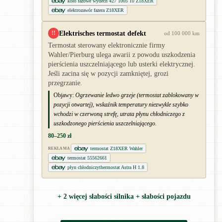
koło fazowe wydech 427 1005 10 Z18XER
elektrozawór fazera Z18XER
Elektrisches termostat defekt
!!
od 100 000 km
Termostat sterowany elektronicznie firmy
Wahler/Pierburg ulega awarii z powodu uszkodzenia
pierścienia uszczelniającego lub usterki elektrycznej.
Jeśli zacina się w pozycji zamkniętej, grozi
przegrzanie.
Objawy:
Ogrzewanie ledwo grzeje (termostat zablokowany w
pozycji otwartej), wskaźnik temperatury niezwykle szybko
wchodzi w czerwoną strefę, utrata płynu chłodniczego z
uszkodzonego pierścienia uszczelniającego.
80–250 zł
termostat Z18XER Wahler
REKLAMA
termostat 55562661
płyn chłodniczythermostat Astra H 1.8
+ 2 więcej słabości silnika + słabości pojazdu