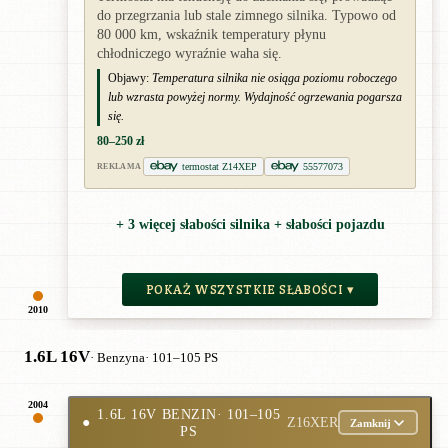
do przegrzania lub stale zimnego silnika. Typowo od
80 000 km, wskaźnik temperatury płynu
chłodniczego wyraźnie waha się.
Objawy:
Temperatura silnika nie osiąga poziomu roboczego
lub wzrasta powyżej normy. Wydajność ogrzewania pogarsza
się.
80–250 zł
termostat Z14XEP
55577073
REKLAMA
+ 3 więcej słabości silnika + słabości pojazdu
POKAŻ WSZYSTKIE SŁABOŚCI ▾
2010
1.6L 16V
· Benzyna
· 101–105 PS
2004
1.6L 16V BENZIN
· 101–105
●
Z16XER
Zamknij
PS