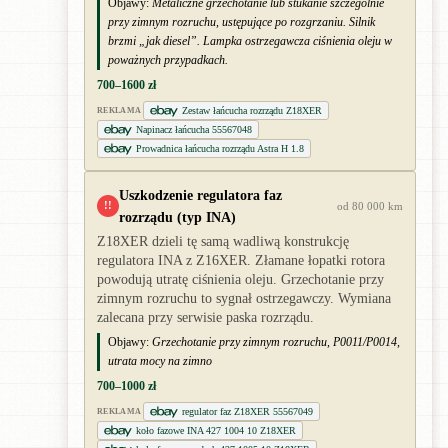
Objawy:
Metaliczne grzechotanie lub stukanie szczególnie
przy zimnym rozruchu, ustępujące po rozgrzaniu. Silnik
brzmi „jak diesel”. Lampka ostrzegawcza ciśnienia oleju w
poważnych przypadkach.
700–1600 zł
Zestaw łańcucha rozrządu Z18XER
REKLAMA
Napinacz łańcucha 55567048
Prowadnica łańcucha rozrządu Astra H 1.8
Uszkodzenie regulatora faz
!!
od 80 000 km
rozrządu (typ INA)
Z18XER dzieli tę samą wadliwą konstrukcję
regulatora INA z Z16XER. Złamane łopatki rotora
powodują utratę ciśnienia oleju. Grzechotanie przy
zimnym rozruchu to sygnał ostrzegawczy. Wymiana
zalecana przy serwisie paska rozrządu.
Objawy:
Grzechotanie przy zimnym rozruchu, P0011/P0014,
utrata mocy na zimno
700–1000 zł
regulator faz Z18XER 55567049
REKLAMA
koło fazowe INA 427 1004 10 Z18XER