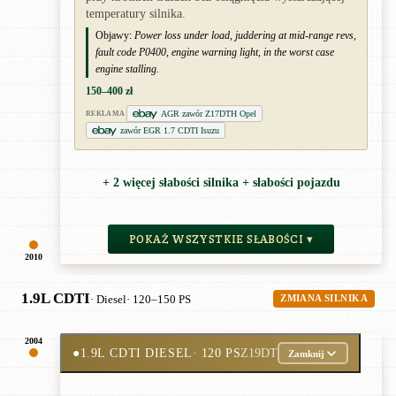
temperatury silnika.
Objawy:
Power loss under load, juddering at mid-range revs,
fault code P0400, engine warning light, in the worst case
engine stalling.
150–400 zł
AGR zawór Z17DTH Opel
REKLAMA
zawór EGR 1.7 CDTI Isuzu
+ 2 więcej słabości silnika + słabości pojazdu
POKAŻ WSZYSTKIE SŁABOŚCI ▾
2010
1.9L CDTI
· Diesel
· 120–150 PS
ZMIANA SILNIKA
2004
●
1.9L CDTI DIESEL
· 120 PS
Z19DT
Zamknij