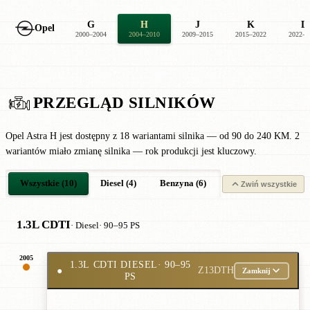
G
H
J
K
L
Opel
2000–2004
2004–2010
2009–2015
2015–2022
2022–2
PRZEGLĄD SILNIKÓW
Opel Astra H jest dostępny z 18 wariantami silnika — od 90 do 240 KM. 2
wariantów miało zmianę silnika — rok produkcji jest kluczowy.
Wszystkie (10)
Diesel (4)
Benzyna (6)
Zwiń wszystkie
1.3L CDTI
· Diesel
· 90–95 PS
2005
1.3L CDTI DIESEL
· 90–95
●
Z13DTH
Zamknij
PS