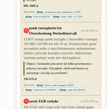
800–1800 zł
dwumasowe koło zamachowe Z19DT
REKLAMA
LUK 415024710
Sachs ZMS 1.9 CDTI
pasek rozrząduriss bei
!!
od 140 000 km
Überschreitung Wechselintervall
Z19DT stosuje pasek rozrządu z interwałem wymiany
120 000–150 000 km lub 10 lat. Przekroczenie grozi
zerwaniem paska z natychmiastowym uszkodzeniem
silnika z powodu kontaktu zaworów. Jednoczesna
wymiana pompy wody jest obowiązkowa.
Objawy:
Ewentualne piszczenie lub lekkie grzechotanie z
pokrywy rozrządu. Gdy pęknie: silnik natychmiast się
zatrzymuje i nie daje się uruchomić.
350–670 zł
Zestaw paska rozrządu Z19DT
REKLAMA
Contitech CT1136WP1
Gates K015620XS
zawór EGR verkokt
!!
od 120 000 km
The EGR valve clogs with soot from exhaust gases,