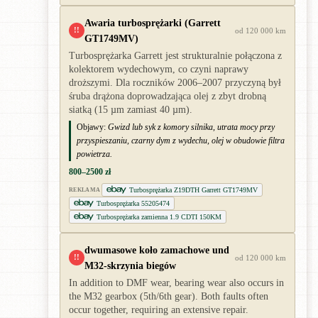
Awaria turbosprężarki (Garrett
!!
od 120 000 km
GT1749MV)
Turbosprężarka Garrett jest strukturalnie połączona z
kolektorem wydechowym, co czyni naprawy
droższymi. Dla roczników 2006–2007 przyczyną był
śruba drążona doprowadzająca olej z zbyt drobną
siatką (15 µm zamiast 40 µm).
Objawy:
Gwizd lub syk z komory silnika, utrata mocy przy
przyspieszaniu, czarny dym z wydechu, olej w obudowie filtra
powietrza.
800–2500 zł
Turbosprężarka Z19DTH Garrett GT1749MV
REKLAMA
Turbosprężarka 55205474
Turbosprężarka zamienna 1.9 CDTI 150KM
dwumasowe koło zamachowe und
!!
od 120 000 km
M32-skrzynia biegów
In addition to DMF wear, bearing wear also occurs in
the M32 gearbox (5th/6th gear). Both faults often
occur together, requiring an extensive repair.