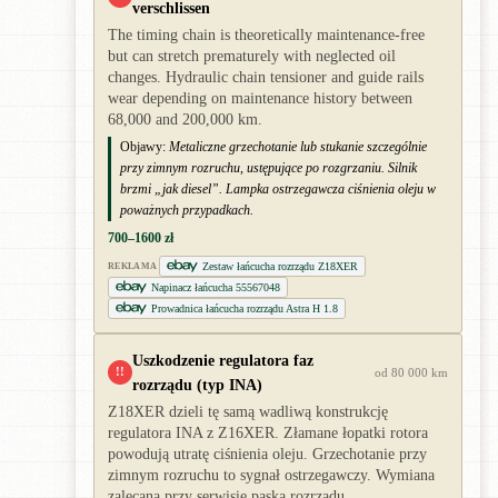
verschlissen
The timing chain is theoretically maintenance-free
but can stretch prematurely with neglected oil
changes. Hydraulic chain tensioner and guide rails
wear depending on maintenance history between
68,000 and 200,000 km.
Objawy:
Metaliczne grzechotanie lub stukanie szczególnie
przy zimnym rozruchu, ustępujące po rozgrzaniu. Silnik
brzmi „jak diesel”. Lampka ostrzegawcza ciśnienia oleju w
poważnych przypadkach.
700–1600 zł
Zestaw łańcucha rozrządu Z18XER
REKLAMA
Napinacz łańcucha 55567048
Prowadnica łańcucha rozrządu Astra H 1.8
Uszkodzenie regulatora faz
!!
od 80 000 km
rozrządu (typ INA)
Z18XER dzieli tę samą wadliwą konstrukcję
regulatora INA z Z16XER. Złamane łopatki rotora
powodują utratę ciśnienia oleju. Grzechotanie przy
zimnym rozruchu to sygnał ostrzegawczy. Wymiana
zalecana przy serwisie paska rozrządu.