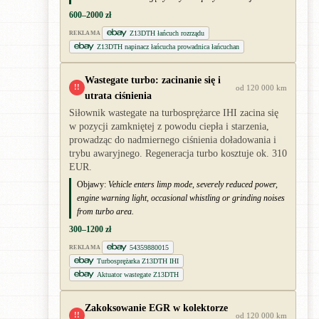
600–2000 zł
Z13DTH łańcuch rozrządu
REKLAMA
Z13DTH napinacz łańcucha prowadnica łańcuchan
Wastegate turbo: zacinanie się i
!!
od 120 000 km
utrata ciśnienia
Siłownik wastegate na turbosprężarce IHI zacina się
w pozycji zamkniętej z powodu ciepła i starzenia,
prowadząc do nadmiernego ciśnienia doładowania i
trybu awaryjnego. Regeneracja turbo kosztuje ok. 310
EUR.
Objawy:
Vehicle enters limp mode, severely reduced power,
engine warning light, occasional whistling or grinding noises
from turbo area.
300–1200 zł
54359880015
REKLAMA
Turbosprężarka Z13DTH IHI
Aktuator wastegate Z13DTH
Zakoksowanie EGR w kolektorze
!!
od 120 000 km