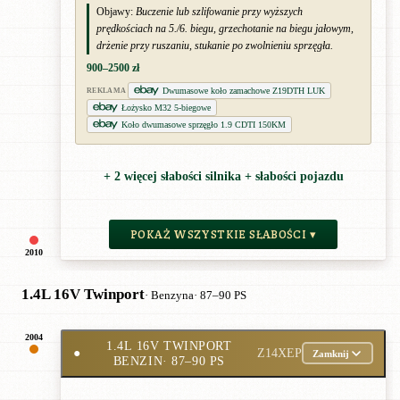
Objawy:
Buczenie lub szlifowanie przy wyższych
prędkościach na 5./6. biegu, grzechotanie na biegu jałowym,
drżenie przy ruszaniu, stukanie po zwolnieniu sprzęgła.
900–2500 zł
Dwumasowe koło zamachowe Z19DTH LUK
REKLAMA
Łożysko M32 5-biegowe
Koło dwumasowe sprzęgło 1.9 CDTI 150KM
+ 2 więcej słabości silnika + słabości pojazdu
POKAŻ WSZYSTKIE SŁABOŚCI ▾
2010
1.4L 16V Twinport
· Benzyna
· 87–90 PS
2004
1.4L 16V TWINPORT
●
Z14XEP
Zamknij
BENZIN
· 87–90 PS