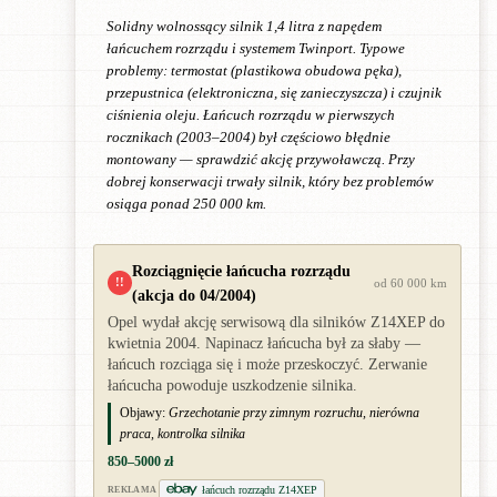
Solidny wolnossący silnik 1,4 litra z napędem
łańcuchem rozrządu i systemem Twinport. Typowe
problemy: termostat (plastikowa obudowa pęka),
przepustnica (elektroniczna, się zanieczyszcza) i czujnik
ciśnienia oleju. Łańcuch rozrządu w pierwszych
rocznikach (2003–2004) był częściowo błędnie
montowany — sprawdzić akcję przywoławczą. Przy
dobrej konserwacji trwały silnik, który bez problemów
osiąga ponad 250 000 km.
Rozciągnięcie łańcucha rozrządu
!!
od 60 000 km
(akcja do 04/2004)
Opel wydał akcję serwisową dla silników Z14XEP do
kwietnia 2004. Napinacz łańcucha był za słaby —
łańcuch rozciąga się i może przeskoczyć. Zerwanie
łańcucha powoduje uszkodzenie silnika.
Objawy:
Grzechotanie przy zimnym rozruchu, nierówna
praca, kontrolka silnika
850–5000 zł
łańcuch rozrządu Z14XEP
REKLAMA