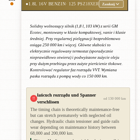
●
1.8L 16V BENZIN
· 125 PS
Z18XER
Zamknij
Solidny wolnossący silnik (1,8 l, 103 kW) z serii GM
Ecotec, montowany w klasie kompaktowej, vanie i klasie
średniej. Przy regularnej pielęgnacji bezproblemowo
osiąga 250 000 km i więcej. Główne słabości to
elektrycznie regulowany termostat (sporadycznie
nieprawidłowo otwiera) i podwyższone zużycie oleju
przy dużym przebiegu przez zużyte pierścienie tłokowe.
Kontrolować regulator faz rozrządu VVT. Wymiana
paska rozrządu z pompą wody co 150 000 km.
łańcuch rozrządu und Spanner
!!
od 130 000 km
verschlissen
The timing chain is theoretically maintenance-free
but can stretch prematurely with neglected oil
changes. Hydraulic chain tensioner and guide rails
wear depending on maintenance history between
68,000 and 200,000 km.