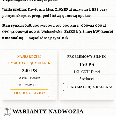
Jazda próbna:
Dźwignia M32,
Z16XER
zimny start, EPS przy
pełnym skręcie, progi pod listwą gumową opukać.
Stan rynku 2026:
2007–2009 z 100 000 km
13 000–24 000 zł
.
OPC
34 000–56 000 zł
. Wskazówka:
Z18XER
(1.8, 103 kW) kombi
z manualną
— najsolidniejszy silnik.
NAJBARDZIEJ
PROBLEMOWY SILNIK
EMOCJONUJĄCY SILNIK
150 PS
240 PS
1.9L CDTI Diesel
Astra · Benzin
5 słabości
Kultowy OPC
TRZYMAJ SIĘ Z DALEKA!
FRAJDA Z JAZDY!
WARIANTY NADWOZIA