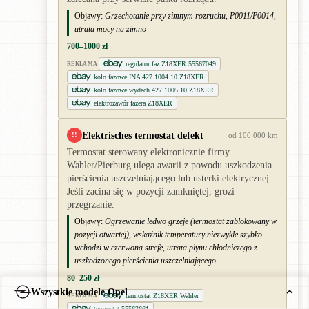
Objawy:
Grzechotanie przy zimnym rozruchu, P0011/P0014,
utrata mocy na zimno
700–1000 zł
regulator faz Z18XER 55567049
REKLAMA
koło fazowe INA 427 1004 10 Z18XER
koło fazowe wydech 427 1005 10 Z18XER
elektrozawór fazera Z18XER
Elektrisches termostat defekt
!!
od 100 000 km
Termostat sterowany elektronicznie firmy
Wahler/Pierburg ulega awarii z powodu uszkodzenia
pierścienia uszczelniającego lub usterki elektrycznej.
Jeśli zacina się w pozycji zamkniętej, grozi
przegrzanie.
Objawy:
Ogrzewanie ledwo grzeje (termostat zablokowany w
pozycji otwartej), wskaźnik temperatury niezwykle szybko
wchodzi w czerwoną strefę, utrata płynu chłodniczego z
uszkodzonego pierścienia uszczelniającego.
80–250 zł
Wszystkie modele Opel
termostat Z18XER Wahler
REKLAMA
termostat 55562661