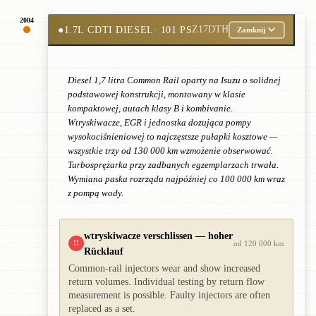
2004
●
1.7L CDTI DIESEL
· 101 PS
Z17DTH
Zamknij
Diesel 1,7 litra Common Rail oparty na Isuzu o solidnej
podstawowej konstrukcji, montowany w klasie
kompaktowej, autach klasy B i kombivanie.
Wtryskiwacze, EGR i jednostka dozująca pompy
wysokociśnieniowej to najczęstsze pułapki kosztowe —
wszystkie trzy od 130 000 km wzmożenie obserwować.
Turbosprężarka przy zadbanych egzemplarzach trwała.
Wymiana paska rozrządu najpóźniej co 100 000 km wraz
z pompą wody.
wtryskiwacze verschlissen — hoher
!!
od 120 000 km
Rücklauf
Common-rail injectors wear and show increased
return volumes. Individual testing by return flow
measurement is possible. Faulty injectors are often
replaced as a set.