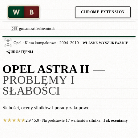
W
B
CHROME EXTENSION
🇩🇪 guteautoschlechteauto.de
Opel · Klasa kompaktowa · 2004–2010
WŁASNE WYSZUKIWANIE
UDOSTĘPNIJ
OPEL ASTRA H
—
PROBLEMY I
SŁABOŚCI
Słabości, oceny silników i porady zakupowe
★
★
★
★
★
2.9 / 5.0 · Na podstawie 17 wariantów silnika ·
Jak oceniamy