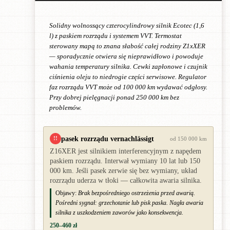
Solidny wolnossący czterocylindrowy silnik Ecotec (1,6
l) z paskiem rozrządu i systemem VVT. Termostat
sterowany mapą to znana słabość całej rodziny Z1xXER
— sporadycznie otwiera się nieprawidłowo i powoduje
wahania temperatury silnika. Cewki zapłonowe i czujnik
ciśnienia oleju to niedrogie części serwisowe. Regulator
faz rozrządu VVT może od 100 000 km wydawać odgłosy.
Przy dobrej pielęgnacji ponad 250 000 km bez
problemów.
pasek rozrządu vernachlässigt
!!
od 150 000 km
Z16XER jest silnikiem interferencyjnym z napędem
paskiem rozrządu. Interwał wymiany 10 lat lub 150
000 km. Jeśli pasek zerwie się bez wymiany, układ
rozrządu uderza w tłoki — całkowita awaria silnika.
Objawy:
Brak bezpośredniego ostrzeżenia przed awarią.
Pośredni sygnał: grzechotanie lub pisk paska. Nagła awaria
silnika z uszkodzeniem zaworów jako konsekwencja.
250–460 zł