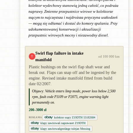
kolektor wydechowy stanowią jedną całość, co podraża
naprawy. Zmienne przepustnice wirowe w kolektorze
ssącym to najczęstsza i najdroższa przyczyna uszkodzeń
— mogą się odłamać i dostać do komory spalania. Przy
udokumentowanej konserwacji i aktualizacji
przepustnic wirowych mocny i niezawodny diesel.
Swirl flap failure in intake
!!
od 100 000 km
manifold
Plastic bushings on the swirl flap shaft wear and
break out. Flaps can snap off and be ingested by the
engine. Revised intake manifold fitted from build
date 02/2007.
Objawy:
Vehicle enters limp mode, power loss below 2,500
rpm, fault code P1109 or P2075, engine warning light
permanently on.
200–3000 zł
kolektor ssący Z19DTH 55182684
REKLAMA
klapy zawirowań naprawaset Z19DTH
klapy zawirowańgestänge tulejan Messing