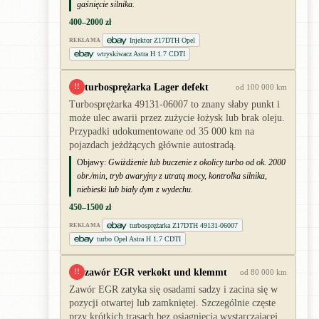
gaśnięcie silnika.
400–2000 zł
Injektor Z17DTH Opel
REKLAMA
wtryskiwacz Astra H 1.7 CDTI
turbosprężarka Lager defekt
!!
od 100 000 km
Turbosprężarka 49131-06007 to znany słaby punkt i
może ulec awarii przez zużycie łożysk lub brak oleju.
Przypadki udokumentowane od 35 000 km na
pojazdach jeżdżących głównie autostradą.
Objawy:
Gwiżdżenie lub buczenie z okolicy turbo od ok. 2000
obr./min, tryb awaryjny z utratą mocy, kontrolka silnika,
niebieski lub biały dym z wydechu.
450–1500 zł
turbosprężarka Z17DTH 49131-06007
REKLAMA
turbo Opel Astra H 1.7 CDTI
zawór EGR verkokt und klemmt
!!
od 80 000 km
Zawór EGR zatyka się osadami sadzy i zacina się w
pozycji otwartej lub zamkniętej. Szczególnie częste
przy krótkich trasach bez osiągnięcia wystarczającej