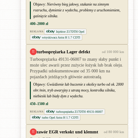
Objawy:
Nierówny bieg jałowy, stukanie na zimnym
rozruchu, dymienie z wydechu, problemy z uruchomieniem,
gaśnięcie silnika.
400–2000 zł
Injektor Z17DTH Opel
REKLAMA
wtryskiwacz Astra H 1.7 CDTI
turbosprężarka Lager defekt
!!
od 100 000 km
Turbosprężarka 49131-06007 to znany słaby punkt i
może ulec awarii przez zużycie łożysk lub brak oleju.
Przypadki udokumentowane od 35 000 km na
pojazdach jeżdżących głównie autostradą.
Objawy:
Gwiżdżenie lub buczenie z okolicy turbo od ok. 2000
obr./min, tryb awaryjny z utratą mocy, kontrolka silnika,
niebieski lub biały dym z wydechu.
450–1500 zł
turbosprężarka Z17DTH 49131-06007
REKLAMA
turbo Opel Astra H 1.7 CDTI
zawór EGR verkokt und klemmt
!!
od 80 000 km