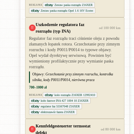
Zestaw paska rozrządu Z16XER
REKLAMA
Zestaw paska rozrządu Opel 1.6 16V Ecotec
Uszkodzenie regulatora faz
!!
od 100 000 km
rozrządu (typ INA)
Regulator faz rozrządu traci ciśnienie oleju z powodu
złamanych łopatek rotora. Grzechotanie przy zimnym
rozruchu i kody P0011/P0014 to typowe objawy.
Opel wydał dyrektywę serwisową. Powinien być
wymieniony profilaktycznie przy wymianie paska
rozrządu.
Objawy:
Grzechotanie przy zimnym rozruchu, kontrolka
silnika, kody P0011/P0014, nierówna praca
700–1000 zł
koło rozrządu Z16XER 12992410
REKLAMA
koło fazowe INA 427 1004 10 Z16XER
regulator faz 55567048 Z16XER
elektrozawór fazera Z16XER
Kennfeldgesteuerter termostat
!!
od 80 000 km
defekt