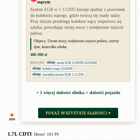
ssącym
System EGR w 1.3 CDTi kieruje spaliny z powrotem
do kolektora ssącego, gdzie tworzą się osady sadzy.
Przy dużym przebiegu kolektor ssący stopniowo się
zatyka, powodując utratę mocy i zwiększone zużycie
paliwa.
Objawy:
Utrata mocy, zwiększone zużycie paliwa, czarny
dym, kontrolka silnika
400–900 zł
zawór EGR Z13DTH 55215030
REKLAMA
kolektor ssący Z13DTH
uszczelka zaworu EGR 1.3 CDTi
+ 1 więcej słabości silnika + słabości pojazdu
POKAŻ WSZYSTKIE SŁABOŚCI ▾
2010
1.7L CDTI
· Diesel
· 101 PS