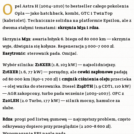
O
pel Astra H (2004–2010) to bestseller całego pokolenia
Opla — jako hatchback, kombi, GTC i TwinTop
(kabriolet). Technicznie solidna na platformie Epsilon, ale z
dwoma stałymi tematami:
skrzynia M32 i rdza
.
Skrzynia
M32
: awaria łożysk 6. biegu od 80 000 km — skrzynia
wyje, dźwignia się kołysze. Regeneracja 3 000–7 000 zł.
Easytronic
: sterownik pada. Omijać.
Wybór silnika:
Z18XER
(1.8, 103 kW) — najsolidniejszy.
Z16XER
(1.6, 77 kW) — porządny, ale
cewki zapłonowe
padają
od 80 000 km (650–1 700 zł) i
czujnik ciśnienia oleju
przecieka
→ olej wnika do sterownika. Diesel
Z19DTH
(1.9 CDTi, 110 kW)
— AGR zakopcony, turbo pada wcześnie (2005–2007). OPC z
Z20LEH
(2.0 Turbo, 177 kW) — silnik mocny, hamulce za
słabe.
Rdza
: progi pod listwą gumową — najczęstszy problem, często
odkrywany dopiero przy przeglądzie (2 200–8 600 zł).
Wspomaganie EPS nagle pada.