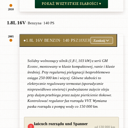
POKAŻ WSZYSTKIE SŁABOŚCI ▾
2010
1.8L 16V
· Benzyna
· 140 PS
2005
●
1.8L 16V BENZIN
· 140 PS
Z18XER
Zamknij
Solidny wolnossący silnik (1,8 l, 103 kW) z serii GM
Ecotec, montowany w klasie kompaktowej, vanie i klasie
średniej. Przy regularnej pielęgnacji bezproblemowo
osiąga 250 000 km i więcej. Główne słabości to
elektrycznie regulowany termostat (sporadycznie
nieprawidłowo otwiera) i podwyższone zużycie oleju
przy dużym przebiegu przez zużyte pierścienie tłokowe.
Kontrolować regulator faz rozrządu VVT. Wymiana
paska rozrządu z pompą wody co 150 000 km.
łańcuch rozrządu und Spanner
!!
od 130 000 km