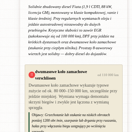
Solidnie zbudowany diesel Fiata (1,9 l CDTI, 88 kW,
licencja GM), montowany w klasie kompaktowej, vanie i
klasie średniej. Przy regularnych wymianach oleju i
jeździe autostradowej niezawodny do dużych
przebiegów. Krytyczne słabości to zawór EGR
(zakoksowuje się od 100 000 km), DPF przy jeździe na
krótkich dystansach oraz dwumasowe koło zamachowe
(stukanie przy ciepłym silniku). Prostszy 8-zaworowy
wierzch jest solidny — dobry diesel do dojazdów.
dwumasowe koło zamachowe
!!
od 110 000 km
verschlissen
Dwumasowe koło zamachowe wykazuje typowe
zużycie od ok. 80 000–150 000 km, szczególnie przy
jeździe miejskiej. Wymiana wymaga demontażu
skrzyni biegów i zwykle jest łączona z wymianą
sprzęgła.
Objawy:
Grzechotanie lub stukanie na niskich obrotach
poniżej 1200 obr./min, szarpanie lub drgania przy ruszaniu,
hałas przy włączaniu biegu ustępujący po wciśnięciu
sprzęgła.