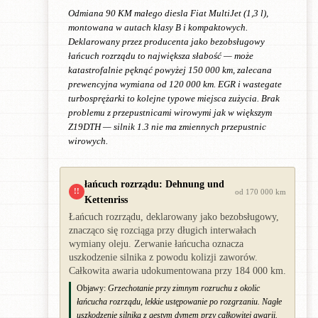
Odmiana 90 KM małego diesla Fiat MultiJet (1,3 l),
montowana w autach klasy B i kompaktowych.
Deklarowany przez producenta jako bezobsługowy
łańcuch rozrządu to największa słabość — może
katastrofalnie pęknąć powyżej 150 000 km, zalecana
prewencyjna wymiana od 120 000 km. EGR i wastegate
turbosprężarki to kolejne typowe miejsca zużycia. Brak
problemu z przepustnicami wirowymi jak w większym
Z19DTH — silnik 1.3 nie ma zmiennych przepustnic
wirowych.
łańcuch rozrządu: Dehnung und
!!
od 170 000 km
Kettenriss
Łańcuch rozrządu, deklarowany jako bezobsługowy,
znacząco się rozciąga przy długich interwałach
wymiany oleju. Zerwanie łańcucha oznacza
uszkodzenie silnika z powodu kolizji zaworów.
Całkowita awaria udokumentowana przy 184 000 km.
Objawy:
Grzechotanie przy zimnym rozruchu z okolic
łańcucha rozrządu, lekkie ustępowanie po rozgrzaniu. Nagłe
uszkodzenie silnika z gęstym dymem przy całkowitej awarii.