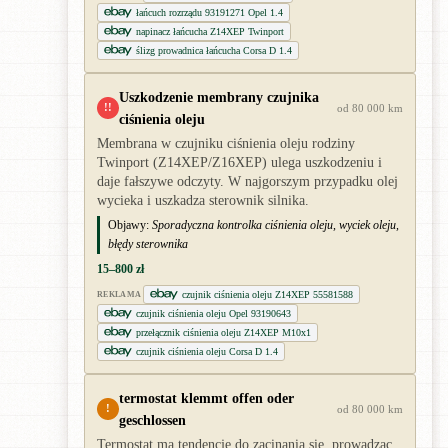
łańcuch rozrządu 93191271 Opel 1.4
napinacz łańcucha Z14XEP Twinport
ślizg prowadnica łańcucha Corsa D 1.4
Uszkodzenie membrany czujnika
!!
od 80 000 km
ciśnienia oleju
Membrana w czujniku ciśnienia oleju rodziny
Twinport (Z14XEP/Z16XEP) ulega uszkodzeniu i
daje fałszywe odczyty. W najgorszym przypadku olej
wycieka i uszkadza sterownik silnika.
Objawy:
Sporadyczna kontrolka ciśnienia oleju, wyciek oleju,
błędy sterownika
15–800 zł
czujnik ciśnienia oleju Z14XEP 55581588
REKLAMA
czujnik ciśnienia oleju Opel 93190643
przełącznik ciśnienia oleju Z14XEP M10x1
czujnik ciśnienia oleju Corsa D 1.4
termostat klemmt offen oder
!
od 80 000 km
geschlossen
Termostat ma tendencję do zacinania się, prowadząc