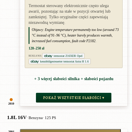
Termostat sterowany elektronicznie często ulega
awarii, pozostając na stałe w pozycji otwartej lub
zamkniętej. Tylko oryginalne części zapewniają
niezawodną wymianę.
Objawy:
Engine temperature permanently too low (around 73
°C instead of 91–96 °C), heater barely produces warmth,
increased fuel consumption, fault code P2182.
120–250 zł
termostat Z16XER Opel
REKLAMA
kennfeldgesteuerter termostat Astra H 1.6
+ 3 więcej słabości silnika + słabości pojazdu
POKAŻ WSZYSTKIE SŁABOŚCI ▾
2010
1.8L 16V
· Benzyna
· 125 PS
2004