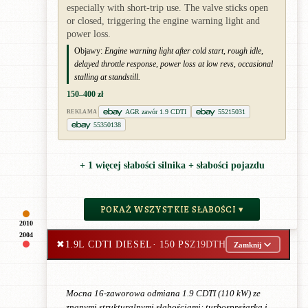
especially with short-trip use. The valve sticks open
or closed, triggering the engine warning light and
power loss.
Objawy:
Engine warning light after cold start, rough idle,
delayed throttle response, power loss at low revs, occasional
stalling at standstill.
150–400 zł
AGR zawór 1.9 CDTI
55215031
REKLAMA
55350138
+ 1 więcej słabości silnika + słabości pojazdu
POKAŻ WSZYSTKIE SŁABOŚCI ▾
2010
2004
✖
1.9L CDTI DIESEL
· 150 PS
Z19DTH
Zamknij
Mocna 16-zaworowa odmiana 1.9 CDTI (110 kW) ze
znanymi strukturalnymi słabościami: turbosprężarka i